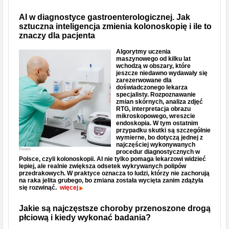
AI w diagnostyce gastroenterologicznej. Jak
sztuczna inteligencja zmienia kolonoskopię i ile to
znaczy dla pacjenta
Algorytmy uczenia
maszynowego od kilku lat
wchodzą w obszary, które
jeszcze niedawno wydawały się
zarezerwowane dla
doświadczonego lekarza
specjalisty. Rozpoznawanie
zmian skórnych, analiza zdjęć
RTG, interpretacja obrazu
mikroskopowego, wreszcie
endoskopia. W tym ostatnim
przypadku skutki są szczególnie
wymierne, bo dotyczą jednej z
najczęściej wykonywanych
Pexels
procedur diagnostycznych w
Polsce, czyli kolonoskopii. AI nie tylko pomaga lekarzowi widzieć
lepiej, ale realnie zwiększa odsetek wykrywanych polipów
przedrakowych. W praktyce oznacza to ludzi, którzy nie zachorują
na raka jelita grubego, bo zmiana została wycięta zanim zdążyła
się rozwinąć.
więcej
Jakie są najczęstsze choroby przenoszone drogą
płciową i kiedy wykonać badania?