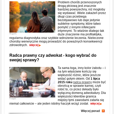
Problem chorób przenoszonych
drogą płciową jest znacznie
bardziej powszechny, niż mogłoby
się wydawać. Wiele zakażeń przez
długi czas przebiega
bezobjawowo lub daje jedynie
subtelne symptomy, które łatwo
pomylić z innymi infekcjami
intymnymi. To właśnie dlatego tak
Magnific
duże znaczenie ma profilaktyka,
regularna diagnostyka oraz szybkie wdrożenie leczenia. Nieleczone
choroby weneryczne mogą prowadzić do poważnych konsekwencji
zdrowotnych.
więcej
Radca prawny czy adwokat - kogo wybrać do
swojej sprawy?
Ta sama toga, inny kolor żabotu – i
na tym właściwie kończy się
większość różnic, które jeszcze
widać gołym okiem. Od
1 lipca
2015 roku
radca prawny
może być
obrońcą w sprawie karnej, czyli
robić to, co przez dekady było
wyłączną domeną adwokatury. Dla
większości klientów granica
Freepik
między tymi zawodami zatarła się
niemal całkowicie – ale jeden istotny haczyk wciąż został.
więcej
Więcej porad