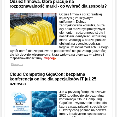
Odzież firmowa, która pracuje na
rozpoznawalność marki - co wybrać dla zespołu?
Odzież firmowa coraz rzadziej
kojarzy się ze sztywnym
uniformem. Dobrze
zaprojektowana koszulka, bluza
czy polar może być praktycznym
elementem codziennego stroju i
nośnikiem identyfikacji wizualnej
marki. Widać ją w biurze, punkcie
obsługi, na evencie, podczas
Freepik
targów i w social mediach. Dlatego
wybór ubrań dla zespołu warto potraktować nie jak zakup gadżetów,
ale jak decyzję wizerunkową, która wpływa na pierwsze wrażenie i
rozpoznawalność firmy.
więcej
,
Pieniądze
Cloud Computing GigaCon: bezpłatna
konferencja online dla specjalistów IT już 25
czerwca
Już w przyszłą środę, 25 czerwca
2026 r., odbędzie się bezpłatna
konferencja Cloud Computing
GigaCon – wydarzenie online dla
kadry zarządzającej i specjalistów
IT, którzy chcą poznać najnowsze
trendy i praktyczne zastosowania