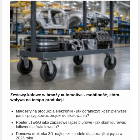
Zestawy kołowe w branży automotive - mobilność, która
wpływa na tempo produkcji
Małoseryjna produkcja elektroniki - jak ograniczyć koszt pierwszej
partii i przygotować projekt do skalowania?
Router LTE/5G jako zapasowe łącze biurowe - jak skonfigurować
failover dla światłowodu?
Domowa drukarka 3D: najlepsze modele dla początkujących w
2026 roku