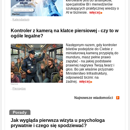
kierowane jest do analityków,
specjalistów BI i menedżerów
szukających praktycznej wiedzy o
AI w biznesie.
więcej
,
Kalendarium
Kontroler z kamerą na klatce piersiowej - czy to w
ogóle legalne?
Następnym razem, gdy kontroler
biletów podejdzie do Ciebie z
miniaturową kamerą przypiętą do
munduru, masz pełne prawo
zapytać - na jakiej podstawie
prawnej nagrywa Twoją twarz i
głos. Bo jak właśnie przyznało
Ministerstwo Infrastruktury,
odpowiedź brzmi: na
żadnej.
więcej
Gemini
,
Pieniądze
Najnowsze wiadomości
Porady
Jak wygląda pierwsza wizyta u psychologa
prywatnie i czego się spodziewać?