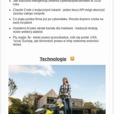
Jak sztuczna inteligencja zmienia cyberbezpieczeństwo w 2026
roku
Claude Code z krytycznymi lukami - jeden klucz API mógł otworzyć
zasoby całego zespołu
Co piąta polska firma już po cyberataku. Reszta dopiero czeka na
swój incydent
Asystenci AI jako ukryte kanały dla malware - badacze testują
nowe wektory ataków
Fly, eagle, fly - kiedy prawo przeszkadza, robi się portal. USA
"uczą" Europę, jak obchodzić prawo w imię rzekomej wolności
słowa
Technologie