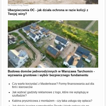
fot.
Gustavo Fring, Pexels
Ubezpieczenia OC - jak działa ochrona w razie kolizji z
Twojej winy?
Budowa domów jednorodzinnych w Warszawa Tarchomin -
wyzwania gruntowe i wybór bezpiecznego fundamentu
Czy warto korzystać z Masterlease? Formy finansowania aut dla
firm i kierowców
Jak wybrać gadżety reklamowe z logo, które nie wylądują w
szufladzie?
Kabina prysznicowa z montażem - czy taka usługa się opłaca?
Jak działa leasing samochodów Toyoty i kiedy opłaca się go