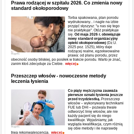
Prawa rodzącej w szpitalu 2026. Co zmienia nowy
standard okołoporodowy
Torba spakowana, plan porodu
wydrukowany... i nagle na izbie
przyjęć słyszysz: "u nas się tego
nie praktykuje". Otóż praktykuje
się.
Od maja 2026 r. obowiązuje
nowy standard organizacyjny
opieki okołoporodowej
(Dz.U.
2025 poz. 1525), który daje
rodzącej realne, egzekwowalne
Magnific
prawa: od planu porodu, przez
obecność osoby bliskiej, po posiłek w trakcie porodu. Warto je znać,
zanim ktoś zdecyduje za Ciebie.
więcej
Przeszczep włosów - nowoczesne metody
leczenia łysienia
Co piąty mężczyzna zauważa
pierwsze oznaki łysienia jeszcze
przed trzydziestką.
Przeszczep
włosów – wykonywany technikami
FUE lub DHI – pozwala trwale
odtworzyć linię włosów, ale nie
każdy pacjent się do niego
kwalifikuje. Wyjaśniamy, jak
wygląda kwalifikacja, czym różnią
Magnific
się obie metody i ile naprawdę
trwa rekonwalescencja.
więcej