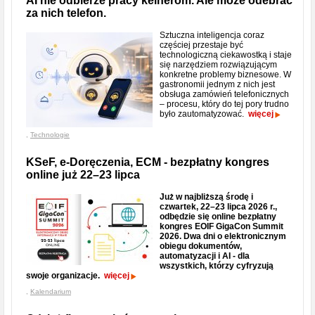
AI nie odbierze pracy kelnerom. Ale może odebrać
za nich telefon.
Sztuczna inteligencja coraz
częściej przestaje być
technologiczną ciekawostką i staje
się narzędziem rozwiązującym
konkretne problemy biznesowe. W
gastronomii jednym z nich jest
obsługa zamówień telefonicznych
– procesu, który do tej pory trudno
było zautomatyzować.
więcej
,
Technologie
KSeF, e-Doręczenia, ECM - bezpłatny kongres
online już 22–23 lipca
Już w najbliższą środę i
czwartek, 22–23 lipca 2026 r.,
odbędzie się online bezpłatny
kongres EOIF GigaCon Summit
2026. Dwa dni o elektronicznym
obiegu dokumentów,
automatyzacji i AI - dla
wszystkich, którzy cyfryzują
swoje organizacje.
więcej
,
Kalendarium