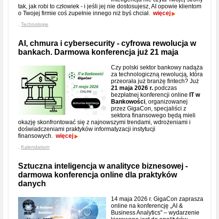
tak, jak robi to człowiek - i jeśli jej nie dostosujesz, AI opowie klientom
o Twojej firmie coś zupełnie innego niż byś chciał.
więcej
,
Technologie
AI, chmura i cybersecurity - cyfrowa rewolucja w
bankach. Darmowa konferencja już 21 maja
Czy polski sektor bankowy nadąża
za technologiczną rewolucją, która
przeorała już branżę fintech? Już
21 maja 2026 r.
podczas
bezpłatnej konferencji online
IT w
Bankowości
, organizowanej
przez GigaCon, specjaliści z
sektora finansowego będą mieli
okazję skonfrontować się z najnowszymi trendami, wdrożeniami i
doświadczeniami praktyków informatyzacji instytucji
finansowych.
więcej
,
Kalendarium
Sztuczna inteligencja w analityce biznesowej -
darmowa konferencja online dla praktyków
danych
14 maja 2026 r. GigaCon zaprasza
online na konferencję „AI &
Business Analytics" – wydarzenie