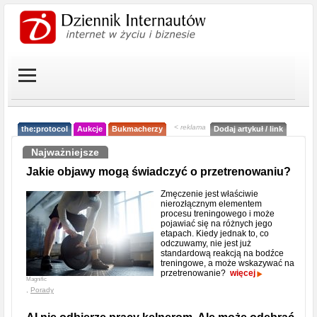
< reklama
the:protocol
Aukcje
Bukmacherzy
Dodaj artykuł / link
Najważniejsze
Jakie objawy mogą świadczyć o przetrenowaniu?
Zmęczenie jest właściwie
nierozłącznym elementem
procesu treningowego i może
pojawiać się na różnych jego
etapach. Kiedy jednak to, co
odczuwamy, nie jest już
standardową reakcją na bodźce
treningowe, a może wskazywać na
przetrenowanie?
więcej
Magnific
,
Porady