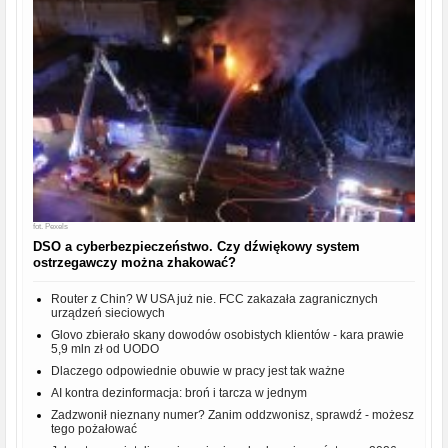
fot.
Pexels
DSO a cyberbezpieczeństwo. Czy dźwiękowy system
ostrzegawczy można zhakować?
Router z Chin? W USA już nie. FCC zakazała zagranicznych
urządzeń sieciowych
Glovo zbierało skany dowodów osobistych klientów - kara prawie
5,9 mln zł od UODO
Dlaczego odpowiednie obuwie w pracy jest tak ważne
AI kontra dezinformacja: broń i tarcza w jednym
Zadzwonił nieznany numer? Zanim oddzwonisz, sprawdź - możesz
tego pożałować