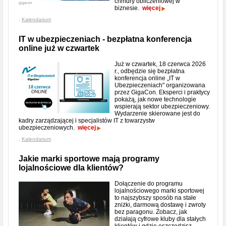
chmury obliczeniowej w
gigacon
biznesie.
więcej
,
Kalendarium
IT w ubezpieczeniach - bezpłatna konferencja
online już w czwartek
Już w czwartek, 18 czerwca 2026
r., odbędzie się bezpłatna
konferencja online „IT w
Ubezpieczeniach" organizowana
przez GigaCon. Eksperci i praktycy
pokażą, jak nowe technologie
wspierają sektor ubezpieczeniowy.
Wydarzenie skierowane jest do
kadry zarządzającej i specjalistów IT z towarzystw
ubezpieczeniowych.
więcej
,
Kalendarium
Jakie marki sportowe mają programy
lojalnościowe dla klientów?
Dołączenie do programu
lojalnościowego marki sportowej
to najszybszy sposób na stałe
zniżki, darmową dostawę i zwroty
bez paragonu. Zobacz, jak
działają cyfrowe kluby dla stałych