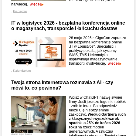
klientów i gdzie oszczędzisz
najwięcej.
więcej
,
Pieniądze
IT w logistyce 2026 - bezpłatna konferencja online
o magazynach, transporcie i łańcuchu dostaw
28 maja 2026 r. GigaCon zaprasza
na bezpłatną konferencję online
„IT w Logistyce". Specjaliści i
praktycy pokażą, jak systemy
WMS, TMS i telematyka
usprawniają magazynowanie,
transport i dystrybucję.
więcej
,
Kalendarium
Twoja strona internetowa rozmawia z AI - czy
mówi to, co powinna?
Wpisz w ChatGPT nazwę swojej
firmy. Jeśli jeszcze tego nie robiłeś
- zrób to teraz. Bo odpowiedź
może Cię nieprzyjemnie
zaskoczyć.
Według Gartnera ruch
z klasycznych wyszukiwarek
spadnie o 25% do końca 2026
roku
na rzecz modeli
generatywnych. A sztuczna
drazen zigic, freepik
inteligencja nie czyta Twojej strony