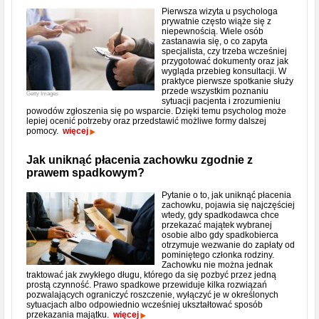
Pierwsza wizyta u psychologa
prywatnie często wiąże się z
niepewnością. Wiele osób
zastanawia się, o co zapyta
specjalista, czy trzeba wcześniej
przygotować dokumenty oraz jak
wygląda przebieg konsultacji. W
praktyce pierwsze spotkanie służy
przede wszystkim poznaniu
Getty Images
sytuacji pacjenta i zrozumieniu
powodów zgłoszenia się po wsparcie. Dzięki temu psycholog może
lepiej ocenić potrzeby oraz przedstawić możliwe formy dalszej
pomocy.
więcej
Jak uniknąć płacenia zachowku zgodnie z
prawem spadkowym?
Pytanie o to, jak uniknąć płacenia
zachowku, pojawia się najczęściej
wtedy, gdy spadkodawca chce
przekazać majątek wybranej
osobie albo gdy spadkobierca
otrzymuje wezwanie do zapłaty od
pominiętego członka rodziny.
Zachowku nie można jednak
traktować jak zwykłego długu, którego da się pozbyć przez jedną
prostą czynność. Prawo spadkowe przewiduje kilka rozwiązań
pozwalających ograniczyć roszczenie, wyłączyć je w określonych
sytuacjach albo odpowiednio wcześniej ukształtować sposób
przekazania majątku.
więcej