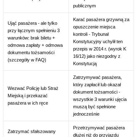
publicznym
Karać pasażera grzywną za
Ująć pasażera - ale tylko
opuszczenie miejsca
przy łącznym spełnieniu 3
kontroli - Trybunał
warunków: brak biletu +
Konstytucyjny uchylił ten
odmowa zapłaty + odmowa
przepis w 2014 r. (wyrok K
dokumentu tożsamości
16/12) jako niezgodny z
(szczegóły w FAQ)
Konstytucją
Zatrzymywać pasażera,
który zapłacił lub okazał
Wezwać Policję lub Straż
dokument tożsamości -
Miejską i przekazać
wszystkie 3 warunki ujęcia
pasażera w ich ręce
muszą być spełnione
jednocześnie
Przetrzymywać pasażera
Zatrzymać sfałszowany
dłużej niż do przyjazdu