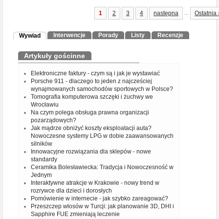
...
1
2
3
4
następna
Ostatnia 
Interwencje
Porady
Listy
Recenzje
Wywiad
Artykuły gościnne
Elektroniczne faktury - czym są i jak je wystawiać
Porsche 911 - dlaczego to jeden z najcześciej
wynajmowanych samochodów sportowych w Polsce?
Tomografia komputerowa szczęki i żuchwy we
Wrocławiu
Na czym polega obsługa prawna organizacji
pozarządowych?
Jak mądrze obniżyć koszty eksploatacji auta?
Nowoczesne systemy LPG w dobie zaawansowanych
silników
Innowacyjne rozwiązania dla sklepów - nowe
standardy
Ceramika Bolesławiecka: Tradycja i Nowoczesność w
Jednym
Interaktywne atrakcje w Krakowie - nowy trend w
rozrywce dla dzieci i dorosłych
Pomówienie w internecie - jak szybko zareagować?
Przeszczep włosów w Turcji: jak planowanie 3D, DHI i
Sapphire FUE zmieniają leczenie