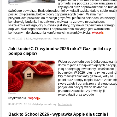
gromadzi się podczas gotowania, prania
Viessmann
czy kąpieli oraz doprowadzanie do budy
świeżego powietrza. Brak odpowiedniej cyrkulacji szybko daje o sobie znać
postaci zmęczenia, bólów głowy czy parujących okien. W skrajnych
przypadkach prowadzi do rozwoju grzybów i pleśni na ścianach, co niszczy
konstrukcję budynku i negatywnie wpływa na zdrowie mieszkańców.
Niezależnie od tego, czy budynek jest stary, czy nowy, zapewnienie stałego
dopływu świeżego powietrza i odprowadzenia zużytego jest warunkiem
koniecznym do stworzenia komfortowych warunków życia.
więcej
02-07-2026, 13:02, Artykuł partnera,
Technologie
Jaki kocioł C.O. wybrać w 2026 roku? Gaz, pellet czy
pompa ciepła?
Wybór odpowiedniego źródła ogrzewani
domu to jedna z najważniejszych decyzji,
jaką podejmują inwestorzy i właściciele
budynków. W 2026 roku na rynku dominu
trzy rozwiązania: kotły gazowe, kotły na
pellet oraz pompy ciepła. Każde z nich m
swoje zalety i ograniczenia, dlatego prze
podjęciem decyzji warto dokładnie
przeanalizować koszty inwestycji,
Magnific
eksploatacji oraz wygodę
użytkowania.
więcej
30-06-2026, 13:36, Artykuł poradnikowy,
Technologie
Back to School 2026 - wyprawka Apple dla ucznia i