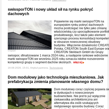
swissporTON i nowy układ sił na rynku pokryć
dachowych
Pojawienie się marki swissporTON na
europejskim rynku pokryć dachowych
można postrzegać nie tylko jako zmianę
właścicielską czy uporządkowanie portfol
produktowego, lecz także jako element
szerszego procesu konsolidacji kompeten
w obszarze nowoczesnej obudowy
budynku. Włączenie działalności CREA
Polska, CREATON South East Europe or
Unsplash
CREATON Steildach GmbH do Grupy
swisspor, sfinalizowane 1 marca 2024 roku, a następnie rynkowe wdrożenie
marki swissporTON we wrześniu 2025 roku oznacza istotne rozszerzenie
kompetencji grupy o segment dachów skośnych.
więcej
16-06-2026, 15:01, Artykuł partnera,
Technologie
Dom modułowy jako technologia mieszkaniowa. Jak
prefabrykacja zmienia planowanie własnego domu?
Dom modułowy coraz częściej pojawia si
w dyskusjach o nowoczesnym
budownictwie. Nie jest to już wyłącznie
ciekawostka architektoniczna ani
alternatywa dla osób szukających
nietypowego sposobu budowy. Coraz