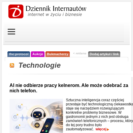
< reklama
the:protocol
Aukcje
Bukmacherzy
Dodaj artykuł / link
Technologie
AI nie odbierze pracy kelnerom. Ale może odebrać za
nich telefon.
Sztuczna inteligencja coraz częściej
przestaje być technologiczną ciekawostką
staje się narzędziem rozwiązującym
konkretne problemy biznesowe. W
gastronomii jednym z nich jest obsługa
zamówień telefonicznych – procesu, który
do tej pory trudno było
zautomatyzować.
więcej