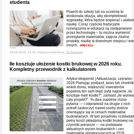
studenta
Powrót do szkoły lub na uczelnię to
doskonała okazja, aby skompletować
wyprawkę, która będzie wspierać i ułatwi
naukę. Coraz częściej tradycyjne
rozwiązania w edukacji są zastępowane
przez technologię – tu można wymienić
przesyłanie materiałów, zajęcia zdalne,
projekty, naukę w dowolnym miejscu i wie
innych.
więcej
Pexels
26-06-2026, 14:09, Artykuł poradnikowy,
Technologie
Ile kosztuje ułożenie kostki brukowej w 2026 roku.
Kompletny przewodnik z kalkulatorem
Artykuł ekspercki | Aktualizacja: czerwiec
2026 Planując podjazd, taras lub chodnik
wokół domu, większość inwestorów
popełnia ten sam błąd: pyta najpierw „ile
kosztuje metr kostki?", zamiast „ile wynies
cały projekt?". To dwa zupełnie różne
pytania — i odpowiedź na drugie z nich
potrafi zaskoczyć nawet osoby dobrze
orientujące się w cenach materiałów
budowlanych. W tym poradniku rozkłada
pełny koszt układania kostki brukowej na
czynniki pierwsze — na podstawie
aktualnych wycen brukarskich i cen
materiałów obowiązujących w 2026