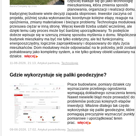
częściej traktuje się go jako technologię
mieszkaniową, która zmienia sposób
Aurora Company sp. z o.o.
planowania, organizacji i realizacji domu
tradycyjnej budowie wiele decyzji zapada stopniowo. Inwestor zaczyna od
projektu, później szuka wykonawców, koordynuje kolejne etapy, reaguje na
opóźnienia, zmiany materiałowe i bieżące problemy. Technologia modułowa
przesuwa ciężar w inną stronę. Więcej kwestii trzeba ustalić wcześniej, ale
dzięki temu cały proces może być bardziej uporządkowany. To podejście
dobrze wpisuje się w szerszą zmianę sposobu myślenia o domu. Współczes
budynek mieszkalny ma być nie tylko estetyczny, ale też funkcjonalny,
energooszczędny, logicznie zaprojektowany i dopasowany do stylu życia
mieszkańców. Dom modułowy może odpowiadać na te potrzeby, jeśli zostan
potraktowany jako kompletny system, a nie tylko gotowy obiekt ustawiany na
działce.
więcej
11-06-2026, 21:13, Artykuł partnera,
Technologie
Gdzie wykorzystuje się paliki geodezyjne?
Prace budowlane, pomiary działek czy
wyznaczanie przebiegu ogrodzenia
wymagają dokładnego oznaczenia terenu
Nawet niewielki błąd może prowadzić do
problemów podczas kolejnych etapów
inwestycji. Właśnie dlatego tak często
wykorzystuje się paliki geodezyjne, które
pomagają precyzyjnie wyznaczyć punkty
pomiarowe i uporządkować teren
prac.
więcej
09-06-2026, 17:02, Artykuł poradnikowy,
Technologie