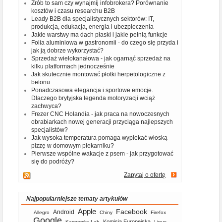
Zrób to sam czy wynajmij infobrokera? Porównanie
kosztów i czasu researchu B2B
Leady B2B dla specjalistycznych sektorów: IT,
produkcja, edukacja, energia i ubezpieczenia
Jakie warstwy ma dach płaski i jakie pełnią funkcje
Folia aluminiowa w gastronomii - do czego się przyda i
jak ją dobrze wykorzystać?
Sprzedaż wielokanałowa - jak ogarnąć sprzedaż na
kilku platformach jednocześnie
Jak skutecznie montować płotki herpetologiczne z
betonu
Ponadczasowa elegancja i sportowe emocje.
Dlaczego brytyjska legenda motoryzacji wciąż
zachwyca?
Frezer CNC Holandia - jak praca na nowoczesnych
obrabiarkach nowej generacji przyciąga najlepszych
specjalistów?
Jak wysoka temperatura pomaga wypiekać włoską
pizzę w domowym piekarniku?
Pierwsze wspólne wakacje z psem - jak przygotować
się do podróży?
Zapytaj o ofertę
Najpopularniejsze tematy artykułów
Apple
Facebook
Android
Allegro
Chiny
Firefox
Google
Komisja Europejska
Kaspersky Lab
Linux