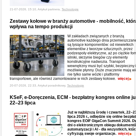
21-07-2026, 15:10, Artykuł partnera,
Technologie
Zestawy kołowe w branży automotive - mobilność, któr
wpływa na tempo produkcji
W zakładach związanych z branżą
automotive każdego dnia przemieszczan
są tysiące komponentów: od niewielkich
elementów z tworzyw sztucznych, przez
podzespoły elektryczne, aż po ciężkie for
silniki, skrzynie biegów czy elementy
konstrukcyjne nadwozia. Transport
wewnętrzny musi być szybki, bezpieczny 
możliwie płynny. Duże znaczenie mają w
nie tylko same wózki i platformy
transportowe, ale również zamontowane w nich zestawy kołowe.
więcej
20-07-2026, 22:33, Artykuł poradnikowy,
Technologie
KSeF, e-Doręczenia, ECM - bezpłatny kongres online ju
22–23 lipca
Już w najbliższą środę i czwartek, 22–2
lipca 2026 r., odbędzie się online bezpła
kongres EOIF GigaCon Summit 2026. D
dni o elektronicznym obiegu dokumentó
automatyzacji i AI - dla wszystkich, któr
cyfryzują swoje organizacje.
więcej