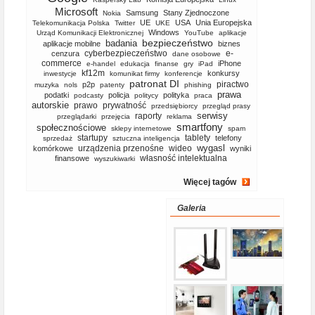
Microsoft
Samsung
Stany Zjednoczone
Nokia
UE
USA
Unia Europejska
Telekomunikacja Polska
Twitter
UKE
Windows
Urząd Komunikacji Elektronicznej
YouTube
aplikacje
bezpieczeństwo
badania
aplikacje mobilne
biznes
cyberbezpieczeństwo
e-
cenzura
dane osobowe
commerce
iPhone
e-handel
edukacja
finanse
gry
iPad
kf12m
konkursy
inwestycje
komunikat firmy
konferencje
patronat DI
piractwo
p2p
muzyka
nols
patenty
phishing
prawa
podatki
policja
polityka
podcasty
politycy
praca
autorskie
prawo
prywatność
przedsiębiorcy
przegląd prasy
serwisy
raporty
przeglądarki
przejęcia
reklama
smartfony
społecznościowe
sklepy internetowe
spam
startupy
tablety
telefony
sprzedaż
sztuczna inteligencja
wygasl
urządzenia przenośne
wideo
komórkowe
wyniki
własność intelektualna
finansowe
wyszukiwarki
Więcej tagów
Galeria