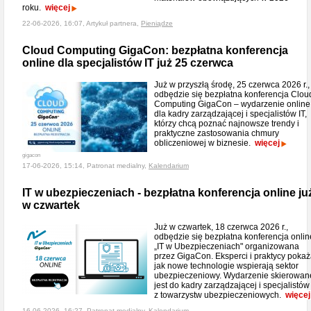
roku.
więcej
22-06-2026, 16:07, Artykuł partnera,
Pieniądze
Cloud Computing GigaCon: bezpłatna konferencja
online dla specjalistów IT już 25 czerwca
Już w przyszłą środę, 25 czerwca 2026 r.,
odbędzie się bezpłatna konferencja Clou
Computing GigaCon – wydarzenie online
dla kadry zarządzającej i specjalistów IT,
którzy chcą poznać najnowsze trendy i
praktyczne zastosowania chmury
obliczeniowej w biznesie.
więcej
gigacon
17-06-2026, 15:14, Patronat medialny,
Kalendarium
IT w ubezpieczeniach - bezpłatna konferencja online ju
w czwartek
Już w czwartek, 18 czerwca 2026 r.,
odbędzie się bezpłatna konferencja onlin
„IT w Ubezpieczeniach" organizowana
przez GigaCon. Eksperci i praktycy pokaż
jak nowe technologie wspierają sektor
ubezpieczeniowy. Wydarzenie skierowan
jest do kadry zarządzającej i specjalistów
z towarzystw ubezpieczeniowych.
więcej
16-06-2026, 16:27, Patronat medialny,
Kalendarium