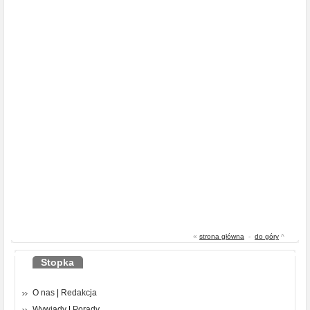
«
strona główna
-
do góry
^
Stopka
O nas
|
Redakcja
Wywiady
|
Porady