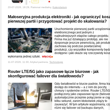
20-07-2026, 18:29, Patronat medialny,
Kalendarium
Małoseryjna produkcja elektroniki - jak ograniczyć kos
pierwszej partii i przygotować projekt do skalowania?
Uruchomienie pierwszej partii urządzenia
elektronicznego jest jednym z
najtrudniejszych etapów całego projektu.
Firma ma już działający prototyp, ale nie
dysponuje jeszcze pewnością, jak produk
zachowa się podczas powtarzalnej
produkcji, czy wszystkie komponenty będ
dostępne i jaki okaże się rzeczywisty kosz
wykonania jednej sztuki.
więcej
11-07-2026, 11:30, Artykuł partnera,
Technologie
Router LTE/5G jako zapasowe łącze biurowe - jak
skonfigurować failover dla światłowodu?
Gdy światłowód w biurze padnie, firma tra
dostęp do internetu – a z nim do poczty,
chmury i systemów online. Router LTE/5G
podłączony jako zapasowe łącze (failover
automatycznie przejmie połączenie w cią
kilku sekund, zanim ktokolwiek zdąży to
zauważyć. W tym artykule wyjaśniamy, c
różni się failover od backupu danych,