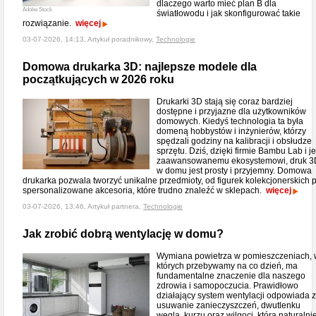
dlaczego warto mieć plan B dla
Adobe Stock
światłowodu i jak skonfigurować takie
rozwiązanie.
więcej
03-07-2026, 14:13, Artykuł poradnikowy,
Technologie
Domowa drukarka 3D: najlepsze modele dla
początkujących w 2026 roku
Drukarki 3D stają się coraz bardziej
dostępne i przyjazne dla użytkowników
domowych. Kiedyś technologia ta była
domeną hobbystów i inżynierów, którzy
spędzali godziny na kalibracji i obsłudze
sprzętu. Dziś, dzięki firmie Bambu Lab i je
zaawansowanemu ekosystemowi, druk 3
w domu jest prosty i przyjemny. Domowa
drukarka pozwala tworzyć unikalne przedmioty, od figurek kolekcjonerskich 
spersonalizowane akcesoria, które trudno znaleźć w sklepach.
więcej
03-07-2026, 13:46, Artykuł partnera,
Technologie
Jak zrobić dobrą wentylację w domu?
Wymiana powietrza w pomieszczeniach, 
których przebywamy na co dzień, ma
fundamentalne znaczenie dla naszego
zdrowia i samopoczucia. Prawidłowo
działający system wentylacji odpowiada 
usuwanie zanieczyszczeń, dwutlenku
węgla, kurzu oraz wilgoci, która naturalni