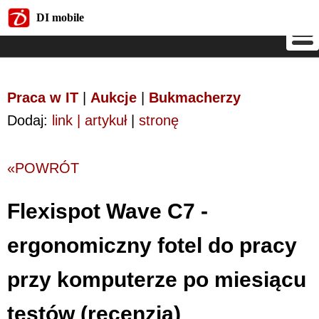
DI mobile
DI mobile
Praca w IT
|
Aukcje
|
Bukmacherzy
Dodaj:
link | artykuł
|
stronę
«POWRÓT
Flexispot Wave C7 -
ergonomiczny fotel do pracy
przy komputerze po miesiącu
testów (recenzja)