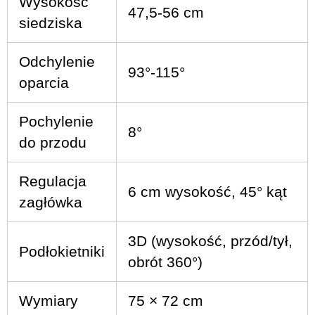
Wysokość
47,5-56 cm
siedziska
Odchylenie
93°-115°
oparcia
Pochylenie
8°
do przodu
Regulacja
6 cm wysokość, 45° kąt
zagłówka
3D (wysokość, przód/tył,
Podłokietniki
obrót 360°)
Wymiary
75 × 72 cm