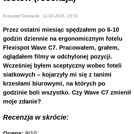
Krzysztof Gontarek, 11-02-2026, 23:15
Przez ostatni miesiąc spędzałem po 6-10
godzin dziennie na ergonomicznym fotelu
Flexispot Wave C7. Pracowałem, grałem,
oglądałem filmy w odchylonej pozycji.
Wcześniej byłem sceptyczny wobec foteli
siatkowych – kojarzyły mi się z tanimi
krzesłami biurowymi, na których po
godzinie boli wszystko. Czy Wave C7 zmienił
moje zdanie?
Recenzja w skrócie:
Ocena:
9/10