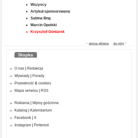
Wszyscy
Artykuł sponsorowany
Sabina Iling
Marcin Opolski
Krzysztof Gontarek
«
strona główna
-
do góry
^
Stopka
O nas
|
Redakcja
Wywiady
|
Porady
Prywatność
&
cookies
Mapa serwisu
|
RSS
Reklama
|
Wpisy gościnne
Katalog
|
Kalendarium
Facebook
|
X
Instagram
|
Pinterest