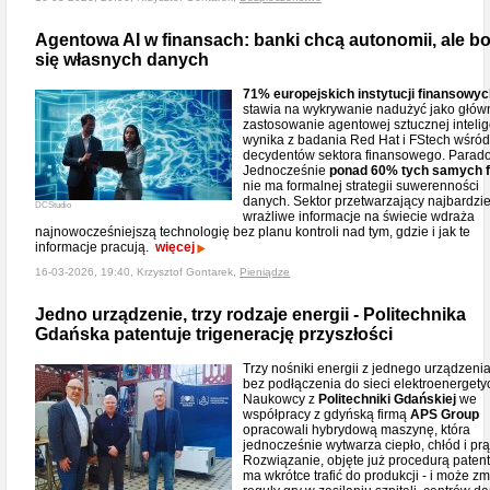
Agentowa AI w finansach: banki chcą autonomii, ale bo
się własnych danych
71% europejskich instytucji finansowy
stawia na wykrywanie nadużyć jako głów
zastosowanie agentowej sztucznej intelige
wynika z badania Red Hat i FStech wśró
decydentów sektora finansowego. Parad
Jednocześnie
ponad 60% tych samych f
nie ma formalnej strategii suwerenności
danych. Sektor przetwarzający najbardzie
DCStudio
wrażliwe informacje na świecie wdraża
najnowocześniejszą technologię bez planu kontroli nad tym, gdzie i jak te
informacje pracują.
więcej
16-03-2026, 19:40, Krzysztof Gontarek,
Pieniądze
Jedno urządzenie, trzy rodzaje energii - Politechnika
Gdańska patentuje trigenerację przyszłości
Trzy nośniki energii z jednego urządzenia 
bez podłączenia do sieci elektroenergety
Naukowcy z
Politechniki Gdańskiej
we
współpracy z gdyńską firmą
APS Group
opracowali hybrydową maszynę, która
jednocześnie wytwarza ciepło, chłód i prą
Rozwiązanie, objęte już procedurą paten
ma wkrótce trafić do produkcji - i może zm