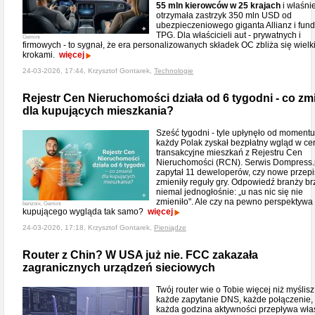
55 mln kierowców w 25 krajach
i właśni
otrzymała zastrzyk 350 mln USD od
ubezpieczeniowego giganta Allianz i fun
TPG. Dla właścicieli aut - prywatnych i
Gemini
firmowych - to sygnał, że era personalizowanych składek OC zbliża się wielk
krokami.
więcej
24-03-2026, 17:44, Krzysztof Gontarek,
Technologie
Rejestr Cen Nieruchomości działa od 6 tygodni - co zmi
dla kupujących mieszkania?
Sześć tygodni - tyle upłynęło od momentu
każdy Polak zyskał bezpłatny wgląd w ce
transakcyjne mieszkań z Rejestru Cen
Nieruchomości (RCN). Serwis Dompress.
zapytał 11 deweloperów, czy nowe przepi
zmieniły reguły gry. Odpowiedź branży br
niemal jednogłośnie: „u nas nic się nie
zmieniło". Ale czy na pewno perspektywa
benzoix, Gemini
kupującego wygląda tak samo?
więcej
24-03-2026, 17:18, Krzysztof Gontarek,
Pieniądze
Router z Chin? W USA już nie. FCC zakazała
zagranicznych urządzeń sieciowych
Twój router wie o Tobie więcej niż myślisz
każde zapytanie DNS, każde połączenie,
każda godzina aktywności przepływa wła