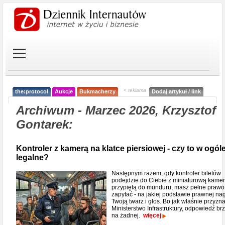
< reklama
the:protocol
Aukcje
Bukmacherzy
Dodaj artykuł / link
Archiwum - Marzec 2026, Krzysztof
Gontarek:
Kontroler z kamerą na klatce piersiowej - czy to w ogól
legalne?
Następnym razem, gdy kontroler biletów
podejdzie do Ciebie z miniaturową kame
przypiętą do munduru, masz pełne prawo
zapytać - na jakiej podstawie prawnej na
Twoją twarz i głos. Bo jak właśnie przyzn
Ministerstwo Infrastruktury, odpowiedź brz
na żadnej.
więcej