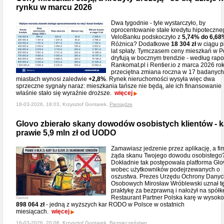
rynku w marcu 2026
Dwa tygodnie - tyle wystarczyło, by
oprocentowanie stałe kredytu hipoteczne
VeloBanku podskoczyło z
5,74% do 6,68
Różnica? Dodatkowe
18 304 zł
w ciągu p
lat spłaty. Tymczasem ceny mieszkań w P
dryfują w bocznym trendzie - według rapo
Rankomat.pl i Rentier.io z marca 2026 ro
przeciętna zmiana roczna w 17 badanych
miastach wynosi zaledwie
+2,8%
. Rynek nieruchomości wysyła więc dwa
sprzeczne sygnały naraz: mieszkania tańsze nie będą, ale ich finansowanie
właśnie stało się wyraźnie droższe.
więcej
18-03-2026, 18:03, Krzysztof Gontarek,
Pieniądze
Glovo zbierało skany dowodów osobistych klientów - k
prawie 5,9 mln zł od UODO
Zamawiasz jedzenie przez aplikację, a fi
żąda skanu Twojego dowodu osobistego
Dokładnie tak postępowała platforma Glo
wobec użytkowników podejrzewanych o
oszustwa. Prezes Urzędu Ochrony Danyc
Osobowych Mirosław Wróblewski uznał t
praktykę za bezprawną i nałożył na spółk
Restaurant Partner Polska karę w wysok
Gemini
898 064 zł
- jedną z wyższych kar RODO w Polsce w ostatnich
miesiącach.
więcej
16-03-2026, 20:06, Krzysztof Gontarek,
Bezpieczeństwo