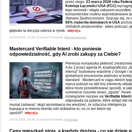
przez niego.
23 marca 2026 roku Federa
Komisja Łączności USA (FCC)
wyciągnę
tego wniosek i objęła zakazem wszystkie
konsumenckie routery wyprodukowane p
Stanami Zjednoczonymi. Szacuje się, że 
60% routerów domowych w USA
pochod
Gemini
chińskich producentów - łatwo policzyć, j
głęboko ta decyzja uderza w rynek.
więcej
24-03-2026, 17:00, Krzysztof Gontarek,
Bezpieczeństwo
Mastercard Verifiable Intent - kto poniesie
odpowiedzialność, gdy AI zrobi zakupy za Ciebie?
Pierwsza europejska płatność zrealizow
A do Z przez agenta AI, kryptograficzny „
intencji" budowany wspólnie z Google i 
globalnych procesorów płatności w kolej
standard - Mastercard w ciągu dwóch tyg
marca położył na stół trzy elementy układ
która może przedefiniować sposób, w jaki
commerce rozumie słowo „zgoda". Nowe
rozwiązanie nazywa się
Verifiable Intent
odpowiada na pytanie, które dotąd nikt ni
Gemini
musiał zadawać: skąd sprzedawca ma wiedzieć, że sztuczna inteligencja
kupująca w imieniu klienta robi dokładnie to, na co ten klient się
zgodził?
więcej
18-03-2026, 19:28, Krzysztof Gontarek,
Pieniądze
Ceny mieszkań stoją, a kredyty drożeją - co się dzieje 