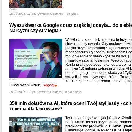
Gemini
25-03-2026, 19:42, Krzysztof Gontarek,
Pieniądze
Wyszukiwarka Google coraz częściej odsyła... do siebie
Narcyzm czy strategia?
W świecie akademickim jest na to brzydki
słowo: autocytowanie. Gdy naukowiec w 
piątym przypisie powołuje się na własne 
recenzenci kręcą nosem. Tymczasem Go
robi dokładnie to samo - tyle że na skalę
miliardów zapytań dziennie. Według rapo
Ranking z lutego 2026 roku, opartego na
analizie
1,3 miliona cytowań
w trybie AI 
domena google.com odpowiada za
17,4
wszystkich wskazywanych źródeł. To więc
Gemini
YouTube, Facebook, Reddit, Amazon, Ind
Zillow razem wzięte.
więcej
25-03-2026, 18:19, Krzysztof Gontarek,
Technologie
350 mln dolarów na AI, które oceni Twój styl jazdy - co 
zmienia dla kierowców?
Twój smartfon już wie, jak jeździsz. Gwał
hamowanie, telefon przy uchu na zakręci
przekroczenie prędkości o 15 km/h - plat
Cambridge Mobile Telematics (CMT) rejes