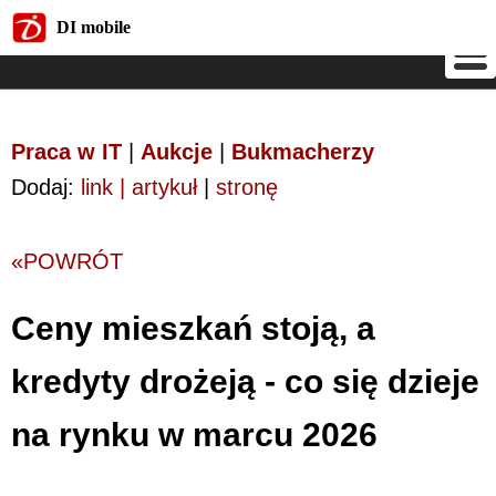
DI mobile
DI mobile
Praca w IT
|
Aukcje
|
Bukmacherzy
Dodaj:
link | artykuł
|
stronę
«POWRÓT
Ceny mieszkań stoją, a
kredyty drożeją - co się dzieje
na rynku w marcu 2026