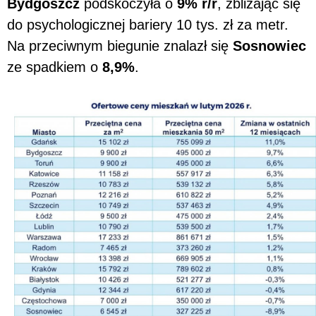
Bydgoszcz
podskoczyła o
9% r/r
, zbliżając się
do psychologicznej bariery 10 tys. zł za metr.
Na przeciwnym biegunie znalazł się
Sosnowiec
ze spadkiem o
8,9%
.