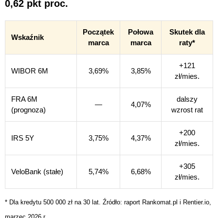
0,62 pkt proc.
Początek
Połowa
Skutek dla
Wskaźnik
marca
marca
raty*
+121
WIBOR 6M
3,69%
3,85%
zł/mies.
FRA 6M
dalszy
—
4,07%
(prognoza)
wzrost rat
+200
IRS 5Y
3,75%
4,37%
zł/mies.
+305
VeloBank (stałe)
5,74%
6,68%
zł/mies.
* Dla kredytu 500 000 zł na 30 lat. Źródło: raport Rankomat.pl i Rentier.io,
marzec 2026 r.