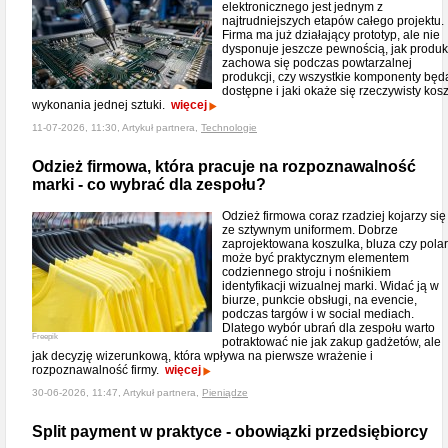
elektronicznego jest jednym z
najtrudniejszych etapów całego projektu.
Firma ma już działający prototyp, ale nie
dysponuje jeszcze pewnością, jak produk
zachowa się podczas powtarzalnej
produkcji, czy wszystkie komponenty będ
dostępne i jaki okaże się rzeczywisty kosz
wykonania jednej sztuki.
więcej
11-07-2026, 11:30, Artykuł partnera,
Technologie
Odzież firmowa, która pracuje na rozpoznawalność
marki - co wybrać dla zespołu?
Odzież firmowa coraz rzadziej kojarzy się
ze sztywnym uniformem. Dobrze
zaprojektowana koszulka, bluza czy polar
może być praktycznym elementem
codziennego stroju i nośnikiem
identyfikacji wizualnej marki. Widać ją w
biurze, punkcie obsługi, na evencie,
podczas targów i w social mediach.
Dlatego wybór ubrań dla zespołu warto
Freepik
potraktować nie jak zakup gadżetów, ale
jak decyzję wizerunkową, która wpływa na pierwsze wrażenie i
rozpoznawalność firmy.
więcej
30-06-2026, 11:47, Artykuł partnera,
Pieniądze
Split payment w praktyce - obowiązki przedsiębiorcy