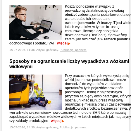
Koszty ponoszone w związku z
prowadzoną działalnością pozwalają
obniżyć zobowiązania podatkowe, dlateg
warto dbać o ich skrupulatne
ewidencjonowanie. W branży IT jest wiel
takich wydatków, w tym m.in. usługi
chmurowe, licencje czy narzędzia
deweloperskie (DevTools). Sprawdźmy
zatem, jak rozliczać je w ramach podatku
dochodowego i podatku VAT.
więcej
15-07-2026, 14:36, Artykuł gościnny,
Publikacja_partnera
Sposoby na ograniczenie liczby wypadków z wózkami
widłowymi
Przy pracach, w których wykorzystuje się
wózki jezdniowe podnośnikowe, może
dochodzić do wypadków z udziałem
operatorów tych pojazdów oraz osób
postronnych. Jedną z najczęstszych
przyczyn są błędy eksploatacyjne, któryc
można uniknąć m.in. przez właściwą
organizację miejsca pracy i zastosowanie
dodatkowych środków bezpieczeństwa. 
tym artykule prezentujemy nowoczesne technologie BHP, które pomagają
zapobiegać wypadkom wózków widłowych w takich miejscach jak magazyny
czy zakłady produkcyjne.
więcej
15-07-2026, 14:30, Artykuł gościnny,
Publikacja_partnera