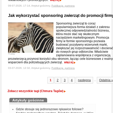
reklamowych i promocyjnych.
więcej
09-07-2026, 17:14, Artykuł gościnny,
Publikacja_partnera
Jak wykorzystać sponsoring zwierząt do promocji firm
Sponsoring zwierząt to coraz
popularniejsza forma działań z zakresu
społecznej odpowiedzialności biznesu,
która może stać się skutecznym
narzędziem marketingowym. Promocja
firmy w formie sponsoringu pozwala
budować pozytywny wizerunek marki,
zwiększać jej rozpoznawalność i dociera
do nowych grup odbiorców. Właściwie
Pixabay
zaplanowana współpraca z organizacją
prozwierzęcą przynosi korzyści obu stronom, łącząc cele biznesowe z realn
wsparciem dla potrzebujących zwierząt.
więcej
03-07-2026, 12:32, Artykuł gościnny,
Publikacja_partnera
...
1
2
3
4
następna
Ostatnia »
Zobacz wszystkie tagi (Chmura Tagów)
Artykuły gościnne
Gdzie stosuje się jednorazowe rękawice foliowe?