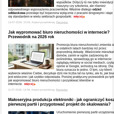
wypadków. Dotyczy to nie tylko inwestycji
maszyny czy szkolenia, ale również
odpowiedniego wyposażenia pracowników. Właśnie dlatego
odzież
odblaskowa
przestaje być kojarzona wyłącznie z pracami drogowymi i staje
się standardem w wielu sektorach gospodarki.
więcej
13-07-2026, 15:04, Artykuł poradnikowy,
Pieniądze
Jak wypromować biuro nieruchomości w internecie?
Przewodnik na 2026 rok
Promocja biura nieruchomości zmieniła s
w ostatnich latach bardziej niż przez
poprzednią dekadę. Właściciele mieszkań
domów, zanim w ogóle zadzwonią do
pośrednika, sprawdzają go w internecie:
oglądają reklamy w social mediach, czyta
opinie w Google, wchodzą na stronę. Dla
biura oznacza to jedno. O tym, czy klient
wybierze właśnie Ciebie, decyduje dziś nie liczba lat na rynku, ale to, jak biu
jest widoczne i jak szybko odpowiada. Poniżej praktyczny przewodnik po tym
jak wypromować biuro nieruchomości i pozyskiwać klientów w
internecie.
więcej
11-07-2026, 14:58, Artykuł poradnikowy,
Pieniądze
Małoseryjna produkcja elektroniki - jak ograniczyć kos
pierwszej partii i przygotować projekt do skalowania?
Uruchomienie pierwszej partii urządzenia