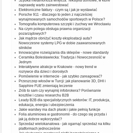
Szybka metamorfoza wnętrza. Tekstylia domowe, w które
naprawdę warto zainwestować
Elektroniczne faktury - czym są i jak je wystawiać
Porsche 911 - dlaczego to jeden z najcześciej
wynajmowanych samochodów sportowych w Polsce?
Tomografia komputerowa szczęki i żuchwy we Wrocławiu
Na czym polega obsługa prawna organizacji
pozarządowych?
Jak mądrze obniżyć koszty eksploatacji auta?
Nowoczesne systemy LPG w dobie zaawansowanych
silników
Innowacyjne rozwiązania dla sklepów - nowe standardy
Ceramika Bolesławiecka: Tradycja i Nowoczesność w
Jednym
Interaktywne atrakcje w Krakowie - nowy trend w
rozrywce dla dzieci i dorosłych
Pomówienie w internecie - jak szybko zareagować?
Przeszczep włosów w Turcji: jak planowanie 3D, DHI i
Sapphire FUE zmieniają leczenie
Zrób to sam czy wynajmij infobrokera? Porównanie
kosztów i czasu researchu B2B
Leady B2B dla specjalistycznych sektorów: IT, produkcja,
edukacja, energia i ubezpieczenia
Jakie warstwy ma dach płaski i jakie pełnią funkcje
Folia aluminiowa w gastronomii - do czego się przyda i
jak ją dobrze wykorzystać?
Sprzedaż wielokanałowa - jak ogarnąć sprzedaż na kilku
platformach jednocześnie