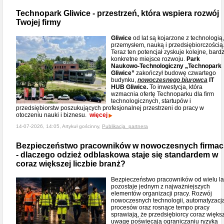
Technopark Gliwice - przestrzeń, która wspiera rozwój
Twojej firmy
Gliwice
od lat są kojarzone z technologią,
przemysłem, nauką i przedsiębiorczością
Teraz ten potencjał zyskuje kolejne, bard
konkretne miejsce rozwoju.
Park
Naukowo-Technologiczny „Technopark
Gliwice”
zakończył budowę czwartego
budynku,
nowoczesnego biurowca
IT
HUB Gliwice.
To inwestycja, która
wzmacnia ofertę Technoparku dla firm
technologicznych, startupów i
przedsiębiorstw poszukujących profesjonalnej przestrzeni do pracy w
otoczeniu nauki i biznesu.
więcej
14-07-2026, 14:05, Artykuł gościnny,
Publikacja_partnera
Bezpieczeństwo pracowników w nowoczesnych firma
- dlaczego odzież odblaskowa staje się standardem w
coraz większej liczbie branż?
Bezpieczeństwo pracowników od wielu la
pozostaje jednym z najważniejszych
elementów organizacji pracy. Rozwój
nowoczesnych technologii, automatyzacj
procesów oraz rosnące tempo pracy
sprawiają, że przedsiębiorcy coraz więks
uwagę poświęcają ograniczaniu ryzyka