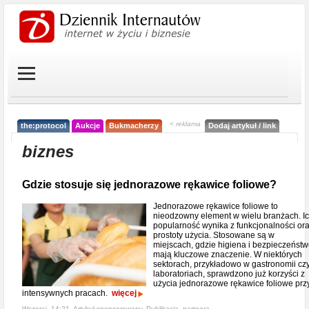
< reklama
the:protocol
Aukcje
Bukmacherzy
Dodaj artykuł / link
biznes
Gdzie stosuje się jednorazowe rękawice foliowe?
Jednorazowe rękawice foliowe to
nieodzowny element w wielu branżach. I
popularność wynika z funkcjonalności or
prostoty użycia. Stosowane są w
miejscach, gdzie higiena i bezpieczeńst
mają kluczowe znaczenie. W niektórych
sektorach, przykładowo w gastronomii cz
laboratoriach, sprawdzono już korzyści z
użycia jednorazowe rękawice foliowe prz
intensywnych pracach.
więcej
Wczoraj, 14:21, Artykuł sponsorowany,
Publikacja_partnera