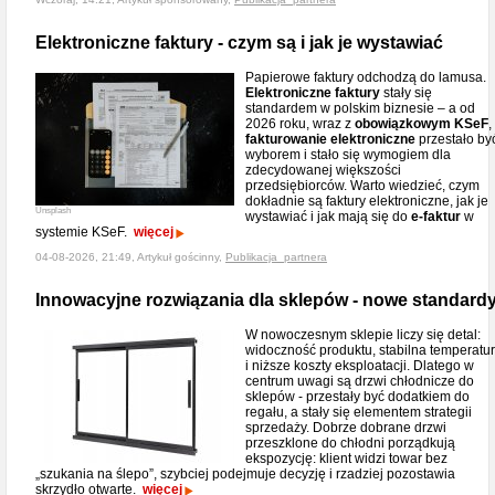
Elektroniczne faktury - czym są i jak je wystawiać
Papierowe faktury odchodzą do lamusa.
Elektroniczne faktury
stały się
standardem w polskim biznesie – a od
2026 roku, wraz z
obowiązkowym KSeF
,
fakturowanie elektroniczne
przestało by
wyborem i stało się wymogiem dla
zdecydowanej większości
przedsiębiorców. Warto wiedzieć, czym
dokładnie są faktury elektroniczne, jak je
Unsplash
wystawiać i jak mają się do
e-faktur
w
systemie KSeF.
więcej
04-08-2026, 21:49, Artykuł gościnny,
Publikacja_partnera
Innowacyjne rozwiązania dla sklepów - nowe standard
W nowoczesnym sklepie liczy się detal:
widoczność produktu, stabilna temperatu
i niższe koszty eksploatacji. Dlatego w
centrum uwagi są drzwi chłodnicze do
sklepów - przestały być dodatkiem do
regału, a stały się elementem strategii
sprzedaży. Dobrze dobrane drzwi
przeszklone do chłodni porządkują
ekspozycję: klient widzi towar bez
„szukania na ślepo”, szybciej podejmuje decyzję i rzadziej pozostawia
skrzydło otwarte.
więcej