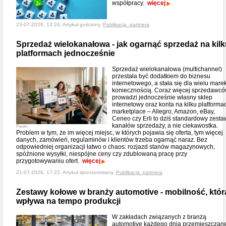
współpracy.
więcej
23-07-2026, 13:24, Artykuł gościnny,
Publikacja_partnera
Sprzedaż wielokanałowa - jak ogarnąć sprzedaż na kil
platformach jednocześnie
Sprzedaż wielokanałowa (multichannel)
przestała być dodatkiem do biznesu
internetowego, a stała się dla wielu mare
koniecznością. Coraz więcej sprzedawc
prowadzi jednocześnie własny sklep
internetowy oraz konta na kilku platforma
marketplace – Allegro, Amazon, eBay,
Ceneo czy Erli to dziś standardowy zesta
kanałów sprzedaży, a nie ciekawostka.
Pexels
Problem w tym, że im więcej miejsc, w których pojawia się oferta, tym więcej
danych, zamówień, regulaminów i klientów trzeba ogarnąć naraz. Bez
odpowiedniej organizacji łatwo o chaos: rozjazd stanów magazynowych,
spóźnione wysyłki, niespójne ceny czy zdublowaną pracę przy
przygotowywaniu ofert.
więcej
21-07-2026, 17:22, Artykuł sponsorowany,
Publikacja_partnera
Zestawy kołowe w branży automotive - mobilność, któr
wpływa na tempo produkcji
W zakładach związanych z branżą
automotive każdego dnia przemieszczan