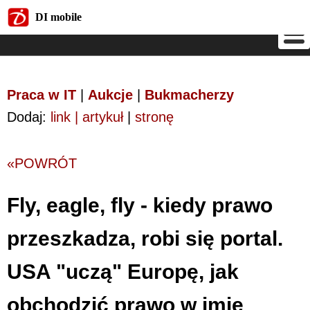
DI mobile
DI mobile
Praca w IT
|
Aukcje
|
Bukmacherzy
Dodaj:
link | artykuł
|
stronę
«POWRÓT
Fly, eagle, fly - kiedy prawo
przeszkadza, robi się portal.
USA "uczą" Europę, jak
obchodzić prawo w imię