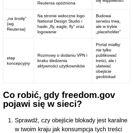
się wątpliwości
Reutersa opóźniona
Na stronie widoczne logo
Budowa
„na środę”
National Design Studio i
serwisu trwa,
(wg
hasło „fly, eagle, fly” oraz
ale w trybie
Reutersa)
logowanie
„placeholder”
Portal miałby
nie tylko
Rozmowy o dodaniu VPN i
publikować
etap
braku śledzenia
treści, ale i
koncepcyjny
aktywności użytkowników
ułatwiać
obejście
geoblokad
Co robić, gdy freedom.gov
pojawi się w sieci?
Sprawdź, czy obejście blokady jest karalne
w twoim kraju jak konsumpcja tych treści