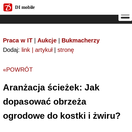
DI mobile
DI mobile
Praca w IT
|
Aukcje
|
Bukmacherzy
Dodaj:
link | artykuł
|
stronę
«POWRÓT
Aranżacja ścieżek: Jak
dopasować obrzeża
ogrodowe do kostki i żwiru?