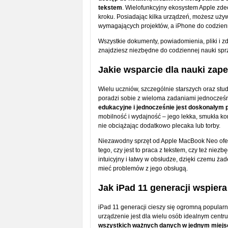
tekstem
. Wielofunkcyjny ekosystem Apple zde
kroku. Posiadając kilka urządzeń, możesz używ
wymagających projektów, a iPhone do codzien
Wszystkie dokumenty, powiadomienia, pliki i 
znajdziesz niezbędne do codziennej nauki sprzęt
Jakie wsparcie dla nauki za
Wielu uczniów, szczególnie starszych oraz stud
poradzi sobie z wieloma zadaniami jednocześ
edukacyjne i jednocześnie jest doskonałym
mobilność i wydajność – jego lekka, smukła k
nie obciążając dodatkowo plecaka lub torby.
Niezawodny sprzęt od Apple MacBook Neo oferu
tego, czy jest to praca z tekstem, czy też nie
intuicyjny i łatwy w obsłudze, dzięki czemu ża
mieć problemów z jego obsługą.
Jak iPad 11 generacji wspier
iPad 11 generacji cieszy się ogromną popularn
urządzenie jest dla wielu osób idealnym cent
wszystkich ważnych danych w jednym miejs