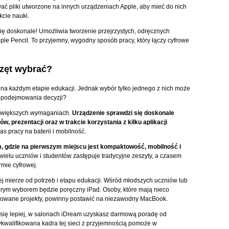
ć pliki utworzone na innych urządzeniach Apple, aby mieć do nich
kcie nauki.
ię doskonale! Umożliwia tworzenie przejrzystych, odręcznych
le Pencil. To przyjemny, wygodny sposób pracy, który łączy cyfrowe
rzęt wybrać?
na każdym etapie edukacji. Jednak wybór tylko jednego z nich może
 podejmowania decyzji?
o większych wymaganiach.
Urządzenie sprawdzi się doskonale
, prezentacji oraz w trakcie korzystania z kilku aplikacji
as pracy na baterii i mobilność.
am, gdzie na pierwszym miejscu jest kompaktowość, mobilność i
 wielu uczniów i studentów zastępuje tradycyjne zeszyty, a czasem
rmie cyfrowej.
j mierze od potrzeb i etapu edukacji. Wśród młodszych uczniów lub
ym wyborem będzie poręczny iPad. Osoby, które mają nieco
ikowane projekty, powinny postawić na niezawodny MacBook.
i się lepiej, w salonach iDream uzyskasz darmową poradę od
kwalifikowana kadra tej sieci z przyjemnością pomoże w