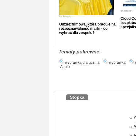
fot.
gigacon
fot.
Freepik
Cloud Co
bezpłatna
Odzież firmowa, która pracuje na
specjalis
rozpoznawalność marki - co
wybrać dla zespołu?
Tematy pokrewne:
wyprawka dla ucznia
wyprawka
Apple
Stopka
O
P