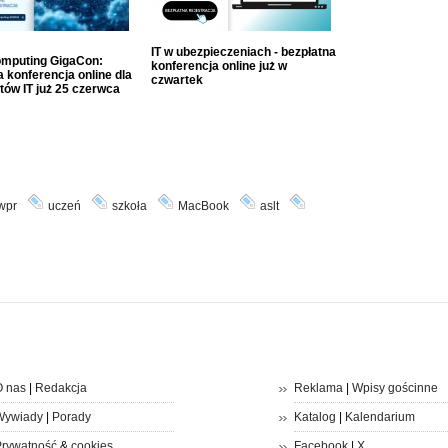
IT w ubezpieczeniach - bezpłatna
mputing GigaCon:
konferencja online już w
 konferencja online dla
czwartek
tów IT już 25 czerwca
wpr
uczeń
szkoła
MacBook
aslt
 nas
|
Redakcja
Reklama
|
Wpisy gościnne
Wywiady
|
Porady
Katalog
|
Kalendarium
rywatność
&
cookies
Facebook
|
X