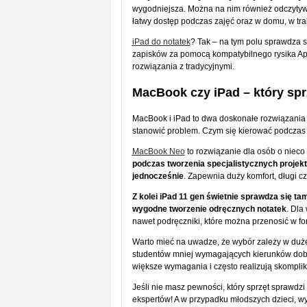
wygodniejsza. Można na nim również odczytywa
łatwy dostęp podczas zajęć oraz w domu, w tra
iPad do notatek
? Tak – na tym polu sprawdza s
zapisków za pomocą kompatybilnego rysika App
rozwiązania z tradycyjnymi.
MacBook czy iPad – który sp
MacBook i iPad to dwa doskonałe rozwiązania 
stanowić problem. Czym się kierować podczas
MacBook Neo
to rozwiązanie dla osób o niec
podczas tworzenia specjalistycznych projektów
jednocześnie
. Zapewnia duży komfort, długi cz
Z kolei iPad 11 gen świetnie sprawdza się t
wygodne tworzenie odręcznych notatek
. Dla
nawet podręczniki, które można przenosić w fo
Warto mieć na uwadze, że wybór zależy w duże
studentów mniej wymagających kierunków dobr
większe wymagania i często realizują skompl
Jeśli nie masz pewności, który sprzęt sprawdz
ekspertów! A w przypadku młodszych dzieci, wy