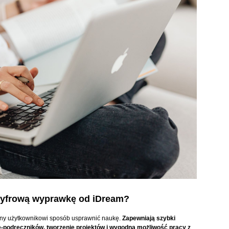
cyfrową wyprawkę od iDream?
jazny użytkownikowi sposób usprawnić naukę.
Zapewniają szybki
e-podręczników, tworzenie projektów i wygodną możliwość pracy z