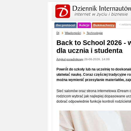
< reklam
the:protocol
Aukcje
Bukmacherzy
DI
Wiadomości
Technologie
Back to School 2026 -
dla ucznia i studenta
Artykuł poradnikowy
26-06-2026, 14:09
Powrót do szkoły lub na uczelnię to doskona
ułatwiać naukę. Coraz częściej tradycyjne r
można wymienić przesyłanie materiałów, zaję
Sieć salonów oraz strona internetowa iDream
rodzicom wybrać jak najlepiej dopasowane urz
dobrać odpowiednie funkcje kontroli rodziciels