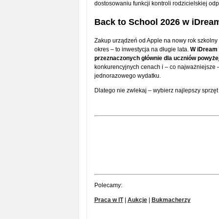
dostosowaniu funkcji kontroli rodzicielskiej o
Back to School 2026 w iDrea
Zakup urządzeń od Apple na nowy rok szkolny t
okres – to inwestycja na długie lata.
W iDream 
przeznaczonych głównie dla uczniów powyżej
konkurencyjnych cenach i – co najważniejsze –
jednorazowego wydatku.
Dlatego nie zwlekaj – wybierz najlepszy sprzęt
Polecamy:
Praca w IT
|
Aukcje
|
Bukmacherzy