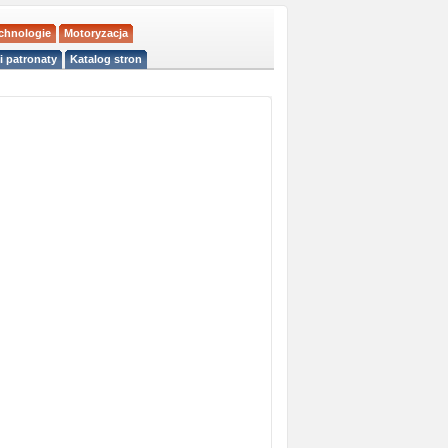
echnologie
Motoryzacja
i patronaty
Katalog stron