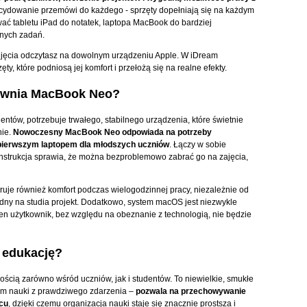
cydowanie przemówi do każdego - sprzęty dopełniają się na każdym
ać tabletu iPad do notatek, laptopa MacBook do bardziej
nych zadań.
zdjęcia odczytasz na dowolnym urządzeniu Apple. W iDream
y, które podniosą jej komfort i przełożą się na realne efekty.
pewnia MacBook Neo?
entów, potrzebuje trwałego, stabilnego urządzenia, które świetnie
nie.
Nowoczesny MacBook Neo odpowiada na potrzeby
 pierwszym laptopem dla młodszych uczniów
. Łączy w sobie
onstrukcja sprawia, że można bezproblemowo zabrać go na zajęcia,
je również komfort podczas wielogodzinnej pracy, niezależnie od
zbędny na studia projekt. Dodatkowo, system macOS jest niezwykle
den użytkownik, bez względu na obeznanie z technologią, nie będzie
a edukację?
ością zarówno wśród uczniów, jak i studentów. To niewielkie, smukłe
rum nauki z prawdziwego zdarzenia –
pozwala na przechowywanie
cu
, dzięki czemu organizacja nauki staje się znacznie prostsza i