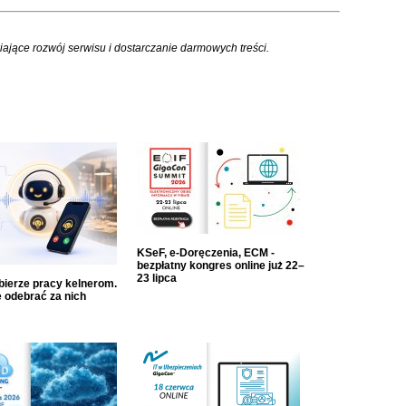
iające rozwój serwisu i dostarczanie darmowych treści.
KSeF, e-Doręczenia, ECM -
bezpłatny kongres online już 22–
23 lipca
dbierze pracy kelnerom.
 odebrać za nich