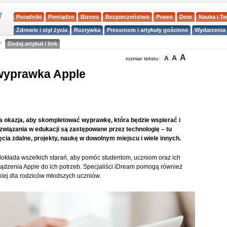
Poradniki
Pieniądze
Biznes
Bezpieczeństwo
Prawo
Dom
Nauka i T
Zdrowie i styl życia
Rozrywka
Pressroom i artykuły gościnne
Wydarzenia 
a
Dodaj artykuł / link
A
A
A
rozmiar tekstu:
 wyprawka Apple
ła okazja, aby skompletować wyprawkę, która będzie wspierać i
ozwiązania w edukacji są zastępowane przez technologię – tu
cia zdalne, projekty, naukę w dowolnym miejscu i wiele innych.
dokłada wszelkich starań, aby pomóc studentom, uczniom oraz ich
ądzenia Apple do ich potrzeb. Specjaliści iDream pomogą również
kiej dla rodziców młodszych uczniów.