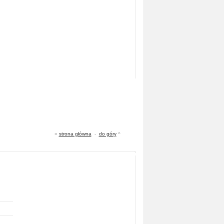
«
strona główna
-
do góry
^