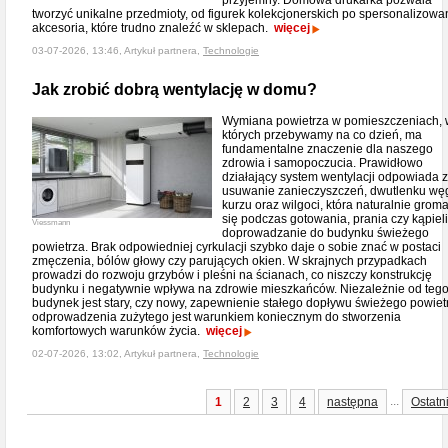
przyjemny. Domowa drukarka pozwala
tworzyć unikalne przedmioty, od figurek kolekcjonerskich po spersonalizowa
akcesoria, które trudno znaleźć w sklepach.
więcej
03-07-2026, 13:46, Artykuł partnera,
Technologie
Jak zrobić dobrą wentylację w domu?
Wymiana powietrza w pomieszczeniach, 
których przebywamy na co dzień, ma
fundamentalne znaczenie dla naszego
zdrowia i samopoczucia. Prawidłowo
działający system wentylacji odpowiada 
usuwanie zanieczyszczeń, dwutlenku węg
kurzu oraz wilgoci, która naturalnie grom
się podczas gotowania, prania czy kąpieli
Viessmann
doprowadzanie do budynku świeżego
powietrza. Brak odpowiedniej cyrkulacji szybko daje o sobie znać w postaci
zmęczenia, bólów głowy czy parujących okien. W skrajnych przypadkach
prowadzi do rozwoju grzybów i pleśni na ścianach, co niszczy konstrukcję
budynku i negatywnie wpływa na zdrowie mieszkańców. Niezależnie od tego
budynek jest stary, czy nowy, zapewnienie stałego dopływu świeżego powietr
odprowadzenia zużytego jest warunkiem koniecznym do stworzenia
komfortowych warunków życia.
więcej
02-07-2026, 13:02, Artykuł partnera,
Technologie
...
1
2
3
4
następna
Ostatn