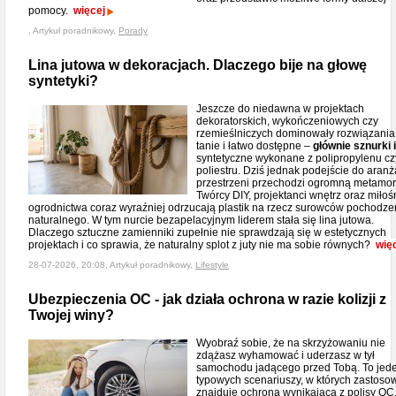
pomocy.
więcej
, Artykuł poradnikowy,
Porady
Lina jutowa w dekoracjach. Dlaczego bije na głowę
syntetyki?
Jeszcze do niedawna w projektach
dekoratorskich, wykończeniowych czy
rzemieślniczych dominowały rozwiązania
tanie i łatwo dostępne –
głównie sznurki i
syntetyczne wykonane z polipropylenu cz
poliestru. Dziś jednak podejście do aranż
przestrzeni przechodzi ogromną metamor
Twórcy DIY, projektanci wnętrz oraz miłoś
ogrodnictwa coraz wyraźniej odrzucają plastik na rzecz surowców pochodze
naturalnego. W tym nurcie bezapelacyjnym liderem stała się lina jutowa.
Dlaczego sztuczne zamienniki zupełnie nie sprawdzają się w estetycznych
projektach i co sprawia, że naturalny splot z juty nie ma sobie równych?
wię
28-07-2026, 20:08, Artykuł poradnikowy,
Lifestyle
Ubezpieczenia OC - jak działa ochrona w razie kolizji z
Twojej winy?
Wyobraź sobie, że na skrzyżowaniu nie
zdążasz wyhamować i uderzasz w tył
samochodu jadącego przed Tobą. To jed
typowych scenariuszy, w których zastoso
znajduje ochrona wynikająca z polisy OC