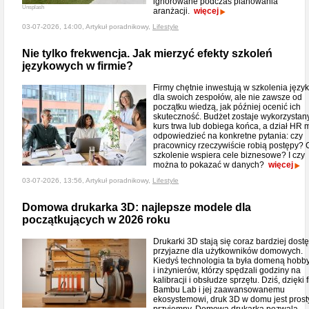
ignorowane podczas planowania
Unsplash
aranżacji.
więcej
03-07-2026, 14:00, Artykuł poradnikowy,
Lifestyle
Nie tylko frekwencja. Jak mierzyć efekty szkoleń
językowych w firmie?
Firmy chętnie inwestują w szkolenia jęz
dla swoich zespołów, ale nie zawsze od
początku wiedzą, jak później ocenić ich
skuteczność. Budżet zostaje wykorzystany
kurs trwa lub dobiega końca, a dział HR 
odpowiedzieć na konkretne pytania: czy
pracownicy rzeczywiście robią postępy? 
szkolenie wspiera cele biznesowe? I czy
można to pokazać w danych?
więcej
03-07-2026, 13:56, Artykuł poradnikowy,
Lifestyle
Domowa drukarka 3D: najlepsze modele dla
początkujących w 2026 roku
Drukarki 3D stają się coraz bardziej dost
przyjazne dla użytkowników domowych.
Kiedyś technologia ta była domeną hobb
i inżynierów, którzy spędzali godziny na
kalibracji i obsłudze sprzętu. Dziś, dzięki 
Bambu Lab i jej zaawansowanemu
ekosystemowi, druk 3D w domu jest prosty