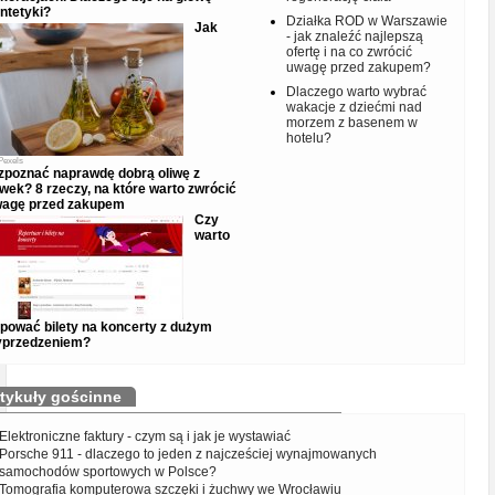
ntetyki?
Działka ROD w Warszawie
Jak
- jak znaleźć najlepszą
ofertę i na co zwrócić
uwagę przed zakupem?
Dlaczego warto wybrać
wakacje z dziećmi nad
morzem z basenem w
hotelu?
Pexels
zpoznać naprawdę dobrą oliwę z
iwek? 8 rzeczy, na które warto zwrócić
agę przed zakupem
Czy
warto
pować bilety na koncerty z dużym
przedzeniem?
tykuły gościnne
Elektroniczne faktury - czym są i jak je wystawiać
Porsche 911 - dlaczego to jeden z najcześciej wynajmowanych
samochodów sportowych w Polsce?
Tomografia komputerowa szczęki i żuchwy we Wrocławiu