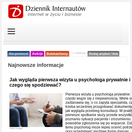
< reklama
the:protocol
Aukcje
Bukmacherzy
Dodaj artykuł / link
Najnowsze informacje
Jak wygląda pierwsza wizyta u psychologa prywatnie i
czego się spodziewać?
Pierwsza wizyta u psychologa prywatnie
często wiąże się z niepewnością. Wiele 
zastanawia się, o co zapyta specjalista, c
trzeba wcześniej przygotować dokumenty
jak wygląda przebieg konsultacji. W prak
pierwsze spotkanie służy przede wszystk
poznaniu sytuacji pacjenta i zrozumieniu
powodów zgłoszenia się po wsparcie. Dzi
temu psycholog może lepiej ocenić potrz
Getty Images
oraz przedstawić możliwe formy dalszej