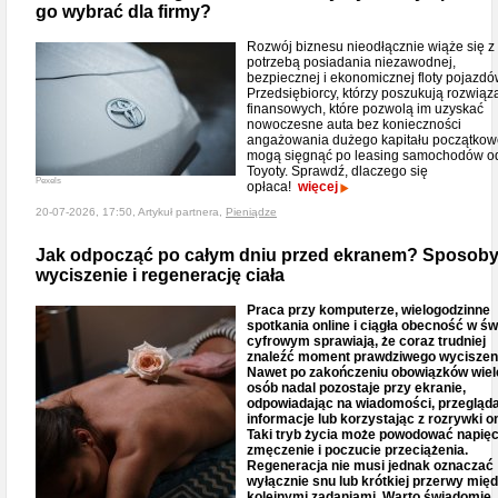
go wybrać dla firmy?
Rozwój biznesu nieodłącznie wiąże się z
potrzebą posiadania niezawodnej,
bezpiecznej i ekonomicznej floty pojazdó
Przedsiębiorcy, którzy poszukują rozwiąz
finansowych, które pozwolą im uzyskać
nowoczesne auta bez konieczności
angażowania dużego kapitału początkow
mogą sięgnąć po leasing samochodów o
Toyoty. Sprawdź, dlaczego się
Pexels
opłaca!
więcej
20-07-2026, 17:50, Artykuł partnera,
Pieniądze
Jak odpocząć po całym dniu przed ekranem? Sposoby
wyciszenie i regenerację ciała
Praca przy komputerze, wielogodzinne
spotkania online i ciągła obecność w św
cyfrowym sprawiają, że coraz trudniej
znaleźć moment prawdziwego wyciszen
Nawet po zakończeniu obowiązków wiel
osób nadal pozostaje przy ekranie,
odpowiadając na wiadomości, przegląd
informacje lub korzystając z rozrywki on
Taki tryb życia może powodować napięc
zmęczenie i poczucie przeciążenia.
Regeneracja nie musi jednak oznaczać
wyłącznie snu lub krótkiej przerwy mię
kolejnymi zadaniami. Warto świadomie