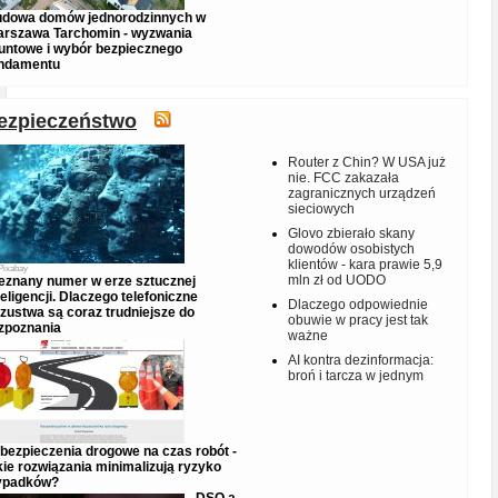
dowa domów jednorodzinnych w
rszawa Tarchomin - wyzwania
untowe i wybór bezpiecznego
ndamentu
ezpieczeństwo
Router z Chin? W USA już
nie. FCC zakazała
zagranicznych urządzeń
sieciowych
Glovo zbierało skany
dowodów osobistych
klientów - kara prawie 5,9
Pixabay
mln zł od UODO
eznany numer w erze sztucznej
teligencji. Dlaczego telefoniczne
Dlaczego odpowiednie
zustwa są coraz trudniejsze do
obuwie w pracy jest tak
zpoznania
ważne
AI kontra dezinformacja:
broń i tarcza w jednym
bezpieczenia drogowe na czas robót -
kie rozwiązania minimalizują ryzyko
ypadków?
DSO a