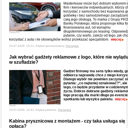
Masterlease może być dobrym wyborem 
firm i kierowców indywidualnych, którzy c
korzystać z samochodu bez kupowania g
gotówkę i bez samodzielnego zarządzan
całą jego obsługą. To marka z Grupy PKO
Banku Polskiego, która proponuje kilka f
finansowania aut, od wynajmu
długoterminowego po leasing. Odpowied
Canva Pro
pytanie, czy warto, zależy od tego, jak ch
korzystać z auta i ile obowiązków wolisz przekazać specjalistom.
więcej
24-07-2026, 15:21, Artykuł sponsorowany,
Pieniądze
Jak wybrać gadżety reklamowe z logo, które nie wylądu
w szufladzie?
Gadżet firmowy ma sens tylko wtedy, g
odbiorca naprawdę chce z niego korzys
Dlatego wybór nie powinien zaczynać si
pytania: „co najtaniej oznakować?”, ale
tego, co będzie przydatne w codzienny
życiu. Dobrze dobrane gadżety reklamo
logo pracują dla marki długo po evencie
spotkaniu lub wysyłce pakietu.
więcej
Pexels
23-07-2026, 14:41, Artykuł partnera,
Pieniądze
Kabina prysznicowa z montażem - czy taka usługa się
opłaca?