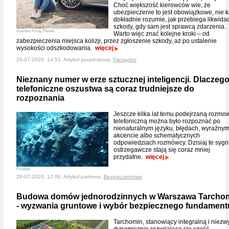
Choć większość kierowców wie, że
ubezpieczenie to jest obowiązkowe, nie 
dokładnie rozumie, jak przebiega likwida
szkody, gdy sam jest sprawcą zdarzenia.
Gustavo Fring, Pexels
Warto więc znać kolejne kroki – od
zabezpieczenia miejsca kolizji, przez zgłoszenie szkody, aż po ustalenie
wysokości odszkodowania.
więcej
28-07-2026, 14:51, Artykuł poradnikowy,
Pieniądze
Nieznany numer w erze sztucznej inteligencji. Dlaczeg
telefoniczne oszustwa są coraz trudniejsze do
rozpoznania
Jeszcze kilka lat temu podejrzaną rozmo
telefoniczną można było rozpoznać po
nienaturalnym języku, błędach, wyraźny
akcencie albo schematycznych
odpowiedziach rozmówcy. Dzisiaj te sygn
ostrzegawcze stają się coraz mniej
przydatne.
więcej
Pixabay
28-07-2026, 12:06, Artykuł partnera,
Bezpieczeństwo
Budowa domów jednorodzinnych w Warszawa Tarcho
- wyzwania gruntowe i wybór bezpiecznego fundament
Tarchomin, stanowiący integralną i niezw