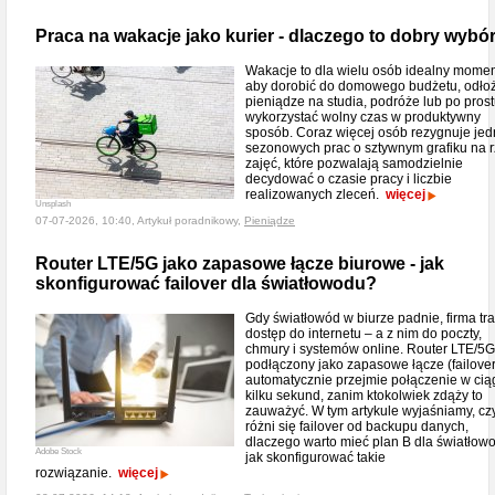
Praca na wakacje jako kurier - dlaczego to dobry wybó
Wakacje to dla wielu osób idealny momen
aby dorobić do domowego budżetu, odło
pieniądze na studia, podróże lub po pros
wykorzystać wolny czas w produktywny
sposób. Coraz więcej osób rezygnuje jed
sezonowych prac o sztywnym grafiku na 
zajęć, które pozwalają samodzielnie
decydować o czasie pracy i liczbie
realizowanych zleceń.
więcej
Unsplash
07-07-2026, 10:40, Artykuł poradnikowy,
Pieniądze
Router LTE/5G jako zapasowe łącze biurowe - jak
skonfigurować failover dla światłowodu?
Gdy światłowód w biurze padnie, firma tra
dostęp do internetu – a z nim do poczty,
chmury i systemów online. Router LTE/5G
podłączony jako zapasowe łącze (failover
automatycznie przejmie połączenie w cią
kilku sekund, zanim ktokolwiek zdąży to
zauważyć. W tym artykule wyjaśniamy, c
różni się failover od backupu danych,
dlaczego warto mieć plan B dla światłowo
Adobe Stock
jak skonfigurować takie
rozwiązanie.
więcej