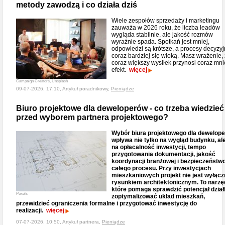
metody zawodzą i co działa dziś
Wiele zespołów sprzedaży i marketingu
zauważa w 2026 roku, że liczba leadów
wygląda stabilnie, ale jakość rozmów
wyraźnie spada. Spotkań jest mniej,
odpowiedzi są krótsze, a procesy decyzy
coraz bardziej się wloką. Masz wrażenie,
coraz większy wysiłek przynosi coraz mni
efekt.
więcej
Campaign Creators, Unsplash
09-07-2026, 17:10, Artykuł poradnikowy,
Pieniądze
Biuro projektowe dla deweloperów - co trzeba wiedzieć
przed wyborem partnera projektowego?
Wybór biura projektowego dla dewelop
wpływa nie tylko na wygląd budynku, ale
na opłacalność inwestycji, tempo
przygotowania dokumentacji, jakość
koordynacji branżowej i bezpieczeństw
całego procesu. Przy inwestycjach
mieszkaniowych projekt nie jest wyłącz
rysunkiem architektonicznym. To narzę
które pomaga sprawdzić potencjał działk
Pexels
zoptymalizować układ mieszkań,
przewidzieć ograniczenia formalne i przygotować inwestycję do
realizacji.
więcej
07-07-2026, 10:50, Artykuł partnera,
Pieniądze