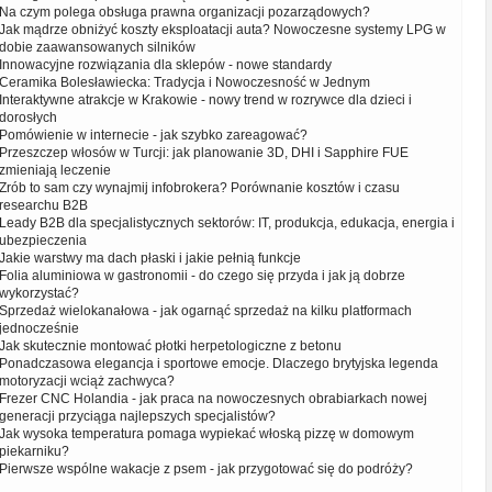
Na czym polega obsługa prawna organizacji pozarządowych?
Jak mądrze obniżyć koszty eksploatacji auta? Nowoczesne systemy LPG w
dobie zaawansowanych silników
Innowacyjne rozwiązania dla sklepów - nowe standardy
Ceramika Bolesławiecka: Tradycja i Nowoczesność w Jednym
Interaktywne atrakcje w Krakowie - nowy trend w rozrywce dla dzieci i
dorosłych
Pomówienie w internecie - jak szybko zareagować?
Przeszczep włosów w Turcji: jak planowanie 3D, DHI i Sapphire FUE
zmieniają leczenie
Zrób to sam czy wynajmij infobrokera? Porównanie kosztów i czasu
researchu B2B
Leady B2B dla specjalistycznych sektorów: IT, produkcja, edukacja, energia i
ubezpieczenia
Jakie warstwy ma dach płaski i jakie pełnią funkcje
Folia aluminiowa w gastronomii - do czego się przyda i jak ją dobrze
wykorzystać?
Sprzedaż wielokanałowa - jak ogarnąć sprzedaż na kilku platformach
jednocześnie
Jak skutecznie montować płotki herpetologiczne z betonu
Ponadczasowa elegancja i sportowe emocje. Dlaczego brytyjska legenda
motoryzacji wciąż zachwyca?
Frezer CNC Holandia - jak praca na nowoczesnych obrabiarkach nowej
generacji przyciąga najlepszych specjalistów?
Jak wysoka temperatura pomaga wypiekać włoską pizzę w domowym
piekarniku?
Pierwsze wspólne wakacje z psem - jak przygotować się do podróży?