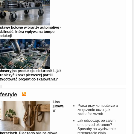
stawy kołowe w branży automotive -
bilność, która wpływa na tempo
odukcji
łoseryjna produkcja elektroniki - jak
raniczyć koszt pierwszej partii i
zygotować projekt do skalowania?
ifestyle
Lina
Praca przy komputerze a
jutowa
zmęczenie oczu: jak
w
zadbać o wzrok
Jak odpocząć po całym
dniu przed ekranem?
Sposoby na wyciszenie i
koracjach. Dlaczego bije na głowę
regenerację ciała