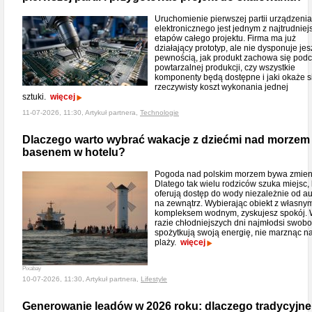
Uruchomienie pierwszej partii urządzenia
elektronicznego jest jednym z najtrudniej
etapów całego projektu. Firma ma już
działający prototyp, ale nie dysponuje je
pewnością, jak produkt zachowa się pod
powtarzalnej produkcji, czy wszystkie
komponenty będą dostępne i jaki okaże s
rzeczywisty koszt wykonania jednej
sztuki.
więcej
11-07-2026, 11:30, Artykuł partnera,
Technologie
Dlaczego warto wybrać wakacje z dziećmi nad morzem
basenem w hotelu?
Pogoda nad polskim morzem bywa zmien
Dlatego tak wielu rodziców szuka miejsc, 
oferują dostęp do wody niezależnie od au
na zewnątrz. Wybierając obiekt z własny
kompleksem wodnym, zyskujesz spokój.
razie chłodniejszych dni najmłodsi swob
spożytkują swoją energię, nie marznąc n
plaży.
więcej
Pixabay
10-07-2026, 11:30, Artykuł partnera,
Lifestyle
Generowanie leadów w 2026 roku: dlaczego tradycyjne