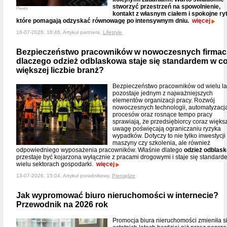
stworzyć przestrzeń na spowolnienie,
Pexels
kontakt z własnym ciałem i spokojne ryt
które pomagają odzyskać równowagę po intensywnym dniu.
więcej
16-07-2026, 16:46, Artykuł partnera,
Lifestyle
Bezpieczeństwo pracowników w nowoczesnych firmac
dlaczego odzież odblaskowa staje się standardem w c
większej liczbie branż?
Bezpieczeństwo pracowników od wielu la
pozostaje jednym z najważniejszych
elementów organizacji pracy. Rozwój
nowoczesnych technologii, automatyzacj
procesów oraz rosnące tempo pracy
sprawiają, że przedsiębiorcy coraz więks
uwagę poświęcają ograniczaniu ryzyka
wypadków. Dotyczy to nie tylko inwestycji
maszyny czy szkolenia, ale również
odpowiedniego wyposażenia pracowników. Właśnie dlatego
odzież odblas
przestaje być kojarzona wyłącznie z pracami drogowymi i staje się standar
wielu sektorach gospodarki.
więcej
13-07-2026, 15:04, Artykuł poradnikowy,
Pieniądze
Jak wypromować biuro nieruchomości w internecie?
Przewodnik na 2026 rok
Promocja biura nieruchomości zmieniła s