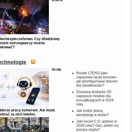
Pexels
berbezpieczeństwo. Czy dźwiękowy
stem ostrzegawczy można
hakować?
echnologie
AI nie
Router LTE/5G jako
zapasowe łącze biurowe -
jak skonfigurować failover
dla światłowodu?
Domowa drukarka 3D:
najlepsze modele dla
początkujących w 2026
roku
bierze pracy kelnerom. Ale może
Jak zrobić dobrą
ebrać za nich telefon.
wentylację w domu?
Jaki kocioł C.O. wybrać w
2026 roku? Gaz, pellet czy
pompa ciepła?