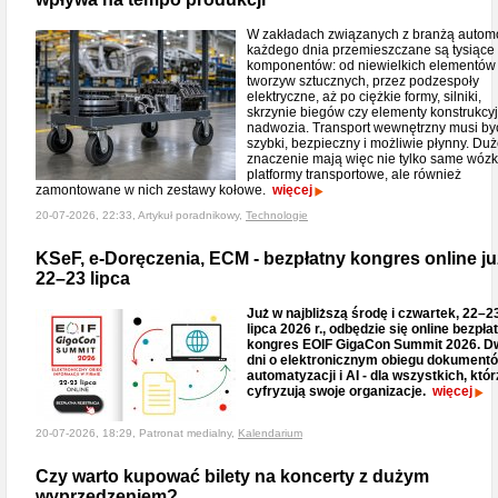
W zakładach związanych z branżą autom
każdego dnia przemieszczane są tysiące
komponentów: od niewielkich elementów
tworzyw sztucznych, przez podzespoły
elektryczne, aż po ciężkie formy, silniki,
skrzynie biegów czy elementy konstrukcy
nadwozia. Transport wewnętrzny musi by
szybki, bezpieczny i możliwie płynny. Du
znaczenie mają więc nie tylko same wózki
platformy transportowe, ale również
zamontowane w nich zestawy kołowe.
więcej
20-07-2026, 22:33, Artykuł poradnikowy,
Technologie
KSeF, e-Doręczenia, ECM - bezpłatny kongres online ju
22–23 lipca
Już w najbliższą środę i czwartek, 22–2
lipca 2026 r., odbędzie się online bezpła
kongres EOIF GigaCon Summit 2026. D
dni o elektronicznym obiegu dokumentó
automatyzacji i AI - dla wszystkich, któr
cyfryzują swoje organizacje.
więcej
20-07-2026, 18:29, Patronat medialny,
Kalendarium
Czy warto kupować bilety na koncerty z dużym
wyprzedzeniem?