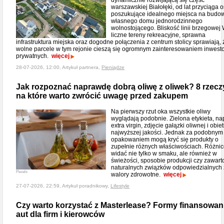
dynamicznie rozwijającą się część
warszawskiej Białołęki, od lat przyciąga 
poszukujące idealnego miejsca na budo
własnego domu jednorodzinnego
wolnostojącego. Bliskość linii brzegowej 
liczne tereny rekreacyjne, sprawna
infrastruktura miejska oraz dogodne połączenia z centrum stolicy sprawiają, 
wolne parcele w tym rejonie cieszą się ogromnym zainteresowaniem inwest
prywatnych.
więcej
28-07-2026, 12:00, Artykuł partnera,
Pieniądze
Jak rozpoznać naprawdę dobrą oliwę z oliwek? 8 rzecz
na które warto zwrócić uwagę przed zakupem
Na pierwszy rzut oka wszystkie oliwy
wyglądają podobnie. Zielona etykieta, na
extra virgin, zdjęcie gałązki oliwnej i obie
najwyższej jakości. Jednak za podobnym
opakowaniem mogą kryć się produkty o
zupełnie różnych właściwościach. Różni
widać nie tylko w smaku, ale również w
świeżości, sposobie produkcji czy zawart
naturalnych związków odpowiedzialnych
Pexels
walory zdrowotne.
więcej
27-07-2026, 22:59, Artykuł poradnikowy,
Lifestyle
Czy warto korzystać z Masterlease? Formy finansowan
aut dla firm i kierowców