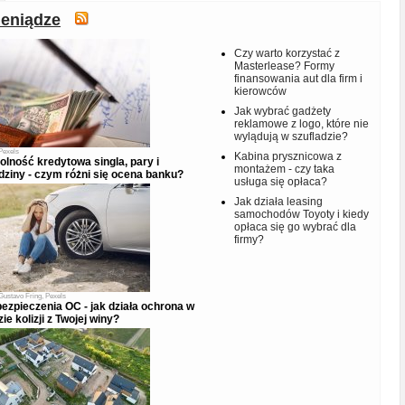
ieniądze
Czy warto korzystać z
Masterlease? Formy
finansowania aut dla firm i
kierowców
Jak wybrać gadżety
reklamowe z logo, które nie
wylądują w szufladzie?
Pexels
Kabina prysznicowa z
olność kredytowa singla, pary i
montażem - czy taka
dziny - czym różni się ocena banku?
usługa się opłaca?
Jak działa leasing
samochodów Toyoty i kiedy
opłaca się go wybrać dla
firmy?
Gustavo Fring, Pexels
ezpieczenia OC - jak działa ochrona w
zie kolizji z Twojej winy?