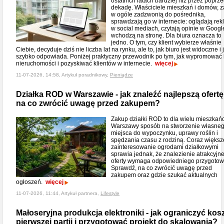
ostatnich latach bardziej niż przez poprz
dekadę. Właściciele mieszkań i domów, 
w ogóle zadzwonią do pośrednika,
sprawdzają go w internecie: oglądają re
w social mediach, czytają opinie w Googl
wchodzą na stronę. Dla biura oznacza to
jedno. O tym, czy klient wybierze właśnie
Ciebie, decyduje dziś nie liczba lat na rynku, ale to, jak biuro jest widoczne i 
szybko odpowiada. Poniżej praktyczny przewodnik po tym, jak wypromować 
nieruchomości i pozyskiwać klientów w internecie.
więcej
11-07-2026, 14:58, Artykuł poradnikowy,
Pieniądze
Działka ROD w Warszawie - jak znaleźć najlepszą ofertę 
na co zwrócić uwagę przed zakupem?
Zakup działki ROD to dla wielu mieszka
Warszawy sposób na stworzenie własne
miejsca do wypoczynku, uprawy roślin i
spędzania czasu z rodziną. Coraz większ
zainteresowanie ogrodami działkowymi
sprawia jednak, że znalezienie atrakcyjne
oferty wymaga odpowiedniego przygotow
Sprawdź, na co zwrócić uwagę przed
zakupem oraz gdzie szukać aktualnych
ogłoszeń.
więcej
11-07-2026, 11:44, Artykuł partnera,
Lifestyle
Małoseryjna produkcja elektroniki - jak ograniczyć kos
pierwszej partii i przygotować projekt do skalowania?