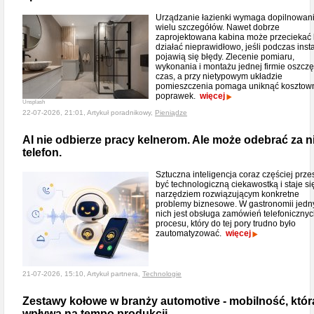
Urządzanie łazienki wymaga dopilnowan
wielu szczegółów. Nawet dobrze
zaprojektowana kabina może przeciekać 
działać nieprawidłowo, jeśli podczas insta
pojawią się błędy. Zlecenie pomiaru,
wykonania i montażu jednej firmie oszcz
czas, a przy nietypowym układzie
pomieszczenia pomaga uniknąć kosztow
poprawek.
więcej
Unsplash
22-07-2026, 21:01, Artykuł poradnikowy,
Pieniądze
AI nie odbierze pracy kelnerom. Ale może odebrać za n
telefon.
Sztuczna inteligencja coraz częściej prze
być technologiczną ciekawostką i staje si
narzędziem rozwiązującym konkretne
problemy biznesowe. W gastronomii jedn
nich jest obsługa zamówień telefonicznyc
procesu, który do tej pory trudno było
zautomatyzować.
więcej
21-07-2026, 15:10, Artykuł partnera,
Technologie
Zestawy kołowe w branży automotive - mobilność, któr
wpływa na tempo produkcji