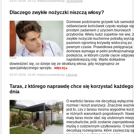
03-07-2026, 14:13, Artykuł poradnikowy,
Technologie
Dlaczego zwykłe nożyczki niszczą włosy?
Domowe podcinanie grzywki lub samodzi
odświeżanie końcówek często wydaje się
prostym zadaniem z użyciem biurowych
przyborów. Wielu ludzi zupełnie nie wie, 
zwykłe nożyczki kuchenne potrafią wyrzą
pasmom ogromną krzywdę widoczną po
pewnym czasie. Prawidłowa pielęgnacja
domowa wymaga w pełni profesjonalneg
podejścia, w którym czyste cięcie odgryw
Pexels
najistotniejszą rolę. Warto dokładnie
dowiedzieć się, co dzieje się ze strukturą włosa, gdy rezygnujesz ze
specjalistycznego sprzętu.
więcej
03-07-2026, 14:05, Artykuł poradnikowy,
Lifestyle
Taras, z którego naprawdę chce się korzystać każdego
dnia
O wartości tarasu nie decydują wyłącznie
rozmiar i koszt aranżacji. Znacznie ważni
jest to, czy z tarasu można wygodnie korz
w różnych warunkach pogodowych. Nawe
mały taras może stać się ulubionym miej
mieszkańców, jeśli zostanie zaprojektowa
myślą o codziennym użytkowaniu. O komf
decydują rozwiązania, które zazwyczaj s