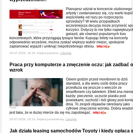
Planujesz udział w koncercie ulubionego
artysty i zastanawiasz się, czy warto kupić
wejściówkę od razu po rozpoczęciu
sprzedaży? W wielu przypadkach
wcześniejsza decyzja może przynieść sp
korzyści. Dotyczy to nie tylko największyc
gwiazd, ale również popularnych tras
koncertowych, które przyciągają tysiące fanów. Kupując bilety na koncerty
odpowiednio wcześnie, można zyskać większy wybór miejsc, spokojnie
zaplanować wyjazd i uniknąć niepotrzebnego stresu.
więcej
20-07-2026, 18:20, Artykuł partnera,
Lifestyle
Praca przy komputerze a zmęczenie oczu: jak zadbać 
wzrok
Osiem godzin przed monitorem to dziś
standard, a dla wielu osób doba pracy
przedłuża się jeszcze o wieczór ze
smartfonem czy tabletem. Efekt zna niema
każdy: pieczenie, uczucie piasku pod
powiekami, suchość i ból głowy pod koni
dnia. To zespół objawów określany jako
Pexels
cyfrowe zmęczenie wzroku. Dobra wiad
jest taka, że w dużej mierze da się mu zapobiegać.
więcej
20-07-2026, 18:14, Artykuł poradnikowy,
Lifestyle
Jak działa leasing samochodów Toyoty i kiedy opłaca s