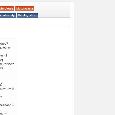
echnologie
Motoryzacja
i patronaty
Katalog stron
liowe?
mowe, w
tawiać
ej
w Polsce?
 we
i
a?
nsowanych
we
czesność w
end w