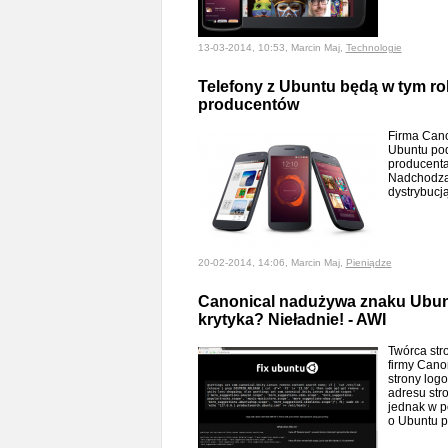
13-03-2014, 10:53, Marcin Maj,
Technologie
Telefony z Ubuntu będą w tym r
producentów
Firma Cano
Ubuntu po
producenta
Nadchodzą 
dystrybucj
20-02-2014, 14:06, Marcin Maj,
Pieniądze
Canonical nadużywa znaku Ubunt
krytyka? Nieładnie! - AWI
Twórca str
firmy Cano
strony log
adresu stro
jednak w p
o Ubuntu p