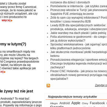
rozrywce dla dzieci i dorosłych
blet z Ubuntu został
Pomówienie w internecie - jak szybko zar
wany przez firmę Canonical.
Przeszczep włosów w Turcji: jak planowanie
konuje, że to nowa jakość w
ji różnych urządzeń, ale czy
Sapphire FUE zmieniają leczenie
 i inni producenci to
Zrób to sam czy wynajmij infobrokera? Por
?
więcej
kosztów i czasu researchu B2B
Leady B2B dla specjalistycznych sektorów: I
produkcja, edukacja, energia i ubezpieczen
Jakie warstwy ma dach płaski i jakie pełnią 
Folia aluminiowa w gastronomii - do czego s
jak ją dobrze wykorzystać?
ymy w lutym(?)
Sprzedaż wielokanałowa - jak ogarnąć spr
kilku platformach jednocześnie
u na smartfonach nigdy nie
Jak skutecznie montować płotki herpetologi
ory, ale może Ubuntu na
betonu
rzyjmie się lepiej? Na targach
Ponadczasowa elegancja i sportowe emocj
rld Congress prawdopodobnie
Dlaczego brytyjska legenda motoryzacji wc
tablet, na którym da się
zachwyca?
 również takie aplikacje jak
Frezer CNC Holandia - jak praca na nowoc
cej
obrabiarkach nowej generacji przyciąga na
specjalistów?
Zapytaj o
e żywy też nie jest
Najpopularniejsze tematy artykułów
 Androida? To miał być
 produkt, zapowiedziany jeszcze
Apple
Facebook
Android
Allegro
Chiny
. Pojawiły się informacje o jego