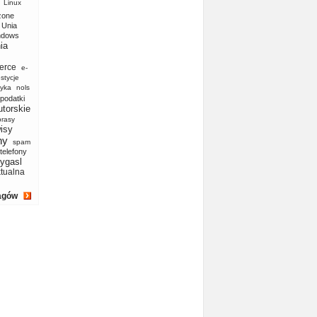
Linux
zone
Unia
ndows
ia
erce
e-
stycje
yka
nols
podatki
utorskie
prasy
isy
ny
spam
telefony
ygasl
ktualna
agów