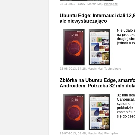
08-11-2013, 14:07, Marcin Maj,
Pieniądze
Ubuntu Edge: Internauci dali 12,
ale niewystarczająco
Nie udało 
na produkc
drugiej st
jednak o c
22-08-2013, 14:28, Marcin Maj,
Technologie
Zbiórka na Ubuntu Edge, smartfo
Androidem. Potrzeba 32 mln dola
32 mln dol
Canonical,
systemem 
pokładzie.
zastąpić u
się do cze
23-07-2013, 08:48, Marcin Maj,
Pieniądze