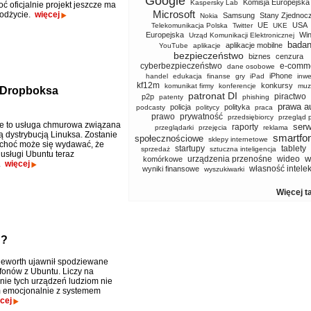
Google
Komisja Europejska
Kaspersky Lab
oć oficjalnie projekt jeszcze ma
Microsoft
 odżycie.
więcej
Samsung
Stany Zjednoc
Nokia
UE
USA
Telekomunikacja Polska
Twitter
UKE
Europejska
Wi
Urząd Komunikacji Elektronicznej
badan
aplikacje mobilne
YouTube
aplikacje
bezpieczeństwo
biznes
cenzura
cyberbezpieczeństwo
e-comm
dane osobowe
iPhone
handel
edukacja
finanse
gry
iPad
inwe
kf12m
konkursy
komunikat firmy
konferencje
muz
 Dropboksa
patronat DI
piractwo
p2p
patenty
phishing
prawa a
policja
polityka
podcasty
politycy
praca
prawo
prywatność
przedsiębiorcy
przegląd 
e to usługa chmurowa związana
serw
raporty
przeglądarki
przejęcia
reklama
ą dystrybucją Linuksa. Zostanie
smartfo
społecznościowe
sklepy internetowe
choć może się wydawać, że
startupy
tablety
sprzedaż
sztuczna inteligencja
 usługi Ubuntu teraz
w
urządzenia przenośne
wideo
komórkowe
e.
więcej
własność intele
wyniki finansowe
wyszukiwarki
Więcej t
u?
leworth ujawnił spodziewane
fonów z Ubuntu. Liczy na
ie tych urządzeń ludziom nie
 emocjonalnie z systemem
cej