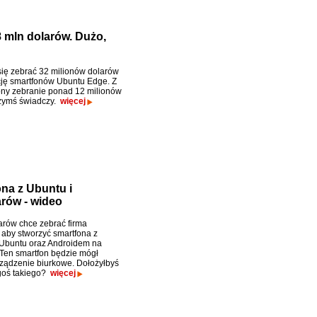
8 mln dolarów. Dużo,
się zebrać 32 milionów dolarów
ję smartfonów Ubuntu Edge. Z
rony zebranie ponad 12 milionów
zymś świadczy.
więcej
na z Ubuntu i
rów - wideo
arów chce zebrać firma
 aby stworzyć smartfona z
Ubuntu oraz Androidem na
 Ten smartfon będzie mógł
rządzenie biurkowe. Dołożyłbyś
goś takiego?
więcej