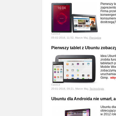
Pierwszy ta
zaprezento
Firma prze
konwergenc
konsumenci
dostrzegą
Canonical
05-02-2016, 11:52, Marcin Maj,
Pieniądze
Pierwszy tablet z Ubuntu zobacz
Idea Ubunt
zrobiła fur
tabletach p
Mobile Wo
zobaczymy 
uruchamiać
Gimp.
wię
Canonical
20-01-2016, 09:21, Marcin Maj,
Technologie
Ubuntu dla Androida nie umarł, al
Ubuntu dla
obiecujący
w 2012 roku