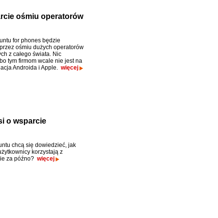
rcie ośmiu operatorów
ntu for phones będzie
przez ośmiu dużych operatorów
h z całego świata. Nic
bo tym firmom wcale nie jest na
acja Androida i Apple.
więcej
i o wsparcie
ntu chcą się dowiedzieć, jak
użytkownicy korzystają z
Nie za późno?
więcej