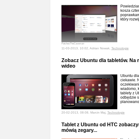
Powiedzian
kosza czte
poprawkami
który rozw
PatchesTheCaveman
11-03-2013, 10:02, Adrian Nowak,
Technologie
Zobacz Ubuntu dla tabletów. Na r
wideo
Ubuntu dla
ciekawie. N
oczekiwani
wiadomo, k
tablety z 
odbędzie si
planowan
20-02-2013, 08:08, Marcin Maj,
Technologie
Tablet z Ubuntu od HTC zobaczy
mówią zegary...