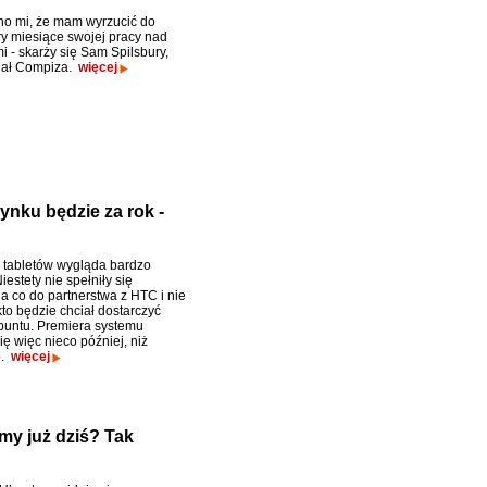
o mi, że mam wyrzucić do
ry miesiące swojej pracy nad
 - skarży się Sam Spilsbury,
ijał Compiza.
więcej
ynku będzie za rok -
 tabletów wygląda bardzo
iestety nie spełniły się
a co do partnerstwa z HTC i nie
to będzie chciał dostarczyć
Ubuntu. Premiera systemu
ę więc nieco później, niż
o.
więcej
my już dziś? Tak