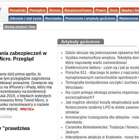
Poradniki
Pieniądze
Biznes
Bezpieczeństwo
Prawo
Dom
Nauka i T
Zdrowie i styl życia
Rozrywka
Pressroom i artykuły gościnne
Wydarzenia 
a
Dodaj artykuł / link
Artykuły gościnne
ania zabezpieczeń w
Gdzie stosuje się jednorazowe rękawice fo
Szybka metamorfoza wnętrza. Tekstylia do
icro. Przegląd
które naprawdę warto zainwestować
Elektroniczne faktury - czym są i jak je wys
Porsche 911 - dlaczego to jeden z najcześci
y dziś prima aprilis, to
wynajmowanych samochodów sportowych 
 tym przeglądzie zagrożenia
Tomografia komputerowa szczęki i żuchwy
aktować poważnie. Dowiecie się
ku na iPhone'y i iPady, który ma
Wrocławiu
rezentowany na konferencji
Na czym polega obsługa prawna organizacj
Asia 2016, o błędach wykrytych
pozarządowych?
owaniu firmy Trend Micro, o
Jak mądrze obniżyć koszty eksploatacji aut
unku ransomware'u o nazwie
Nowoczesne systemy LPG w dobie zaawa
iele więcej.
więcej
silników
czeństwo
Innowacyjne rozwiązania dla sklepów - no
standardy
Ceramika Bolesławiecka: Tradycja i Nowo
zy "prawdziwa
Jednym
Interaktywne atrakcje w Krakowie - nowy tr