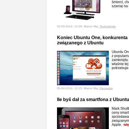
śmierci, ch
szansę na
02-05-2014, 14:09, Marcin Maj,
Technologie
Koniec Ubuntu One, konkurenta
związanego z Ubuntu
Ubuntu On
z popularn
zamknięta 
właśnie tej
potrzebuj
03-04-2014, 12:15, Marcin Maj,
Pieniądze
Ile byś dał za smartfona z Ubunt
Mark Shutt
ceny smart
sprzedawan
związanym
Apple.
wię