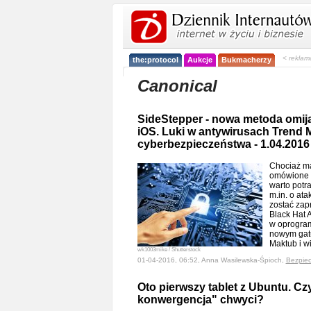
< reklam
the:protocol
Aukcje
Bukmacherzy
Canonical
SideStepper - nowa metoda omij
iOS. Luki w antywirusach Trend M
cyberbezpieczeństwa - 1.04.2016
Chociaż mam
omówione w
warto potr
m.in. o ata
zostać zap
Black Hat 
w oprogram
nowym gat
Maktub i w
wk1003mike / Shutterstock
01-04-2016, 06:52, Anna Wasilewska-Śpioch,
Bezpie
Oto pierwszy tablet z Ubuntu. C
konwergencja" chwyci?