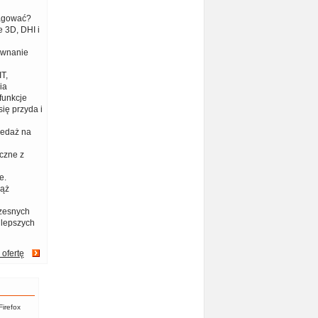
eagować?
 3D, DHI i
ównanie
T,
ia
funkcje
ię przyda i
zedaż na
czne z
e.
iąż
zesnych
jlepszych
 ofertę
Firefox