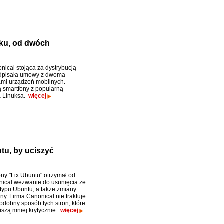
oku, od dwóch
nical stojąca za dystrybucją
dpisała umowy z dwoma
mi urządzeń mobilnych.
smartfony z popularną
ą Linuksa.
więcej
u, by uciszyć
ony "Fix Ubuntu" otrzymał od
nical wezwanie do usunięcia ze
otypu Ubuntu, a także zmiany
ny. Firma Canonical nie traktuje
odobny sposób tych stron, które
iszą mniej krytycznie.
więcej