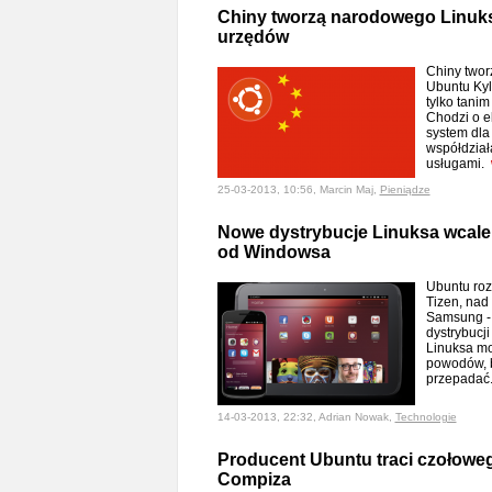
Chiny tworzą narodowego Linuksa
urzędów
Chiny twor
Ubuntu Kyl
tylko tanim
Chodzi o e
system dla 
współdział
usługami.
25-03-2013, 10:56, Marcin Maj,
Pieniądze
Nowe dystrybucje Linuksa wcale
od Windowsa
Ubuntu roz
Tizen, nad 
Samsung - 
dystrybucj
Linuksa mo
powodów, b
przepadać
14-03-2013, 22:32, Adrian Nowak,
Technologie
Producent Ubuntu traci czołowe
Compiza