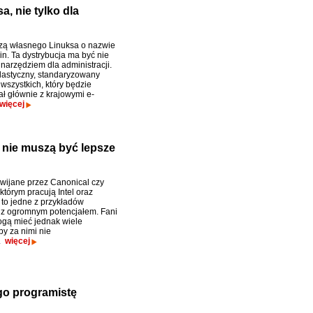
, nie tylko dla
zą własnego Linuksa o nazwie
in. Ta dystrybucja ma być nie
 narzędziem dla administracji.
lastyczny, standaryzowany
wszystkich, który będzie
ał głównie z krajowymi e-
więcej
 nie muszą być lepsze
wijane przez Canonical czy
którym pracują Intel oraz
to jedne z przykładów
i z ogromnym potencjałem. Fani
gą mieć jednak wiele
y za nimi nie
.
więcej
go programistę