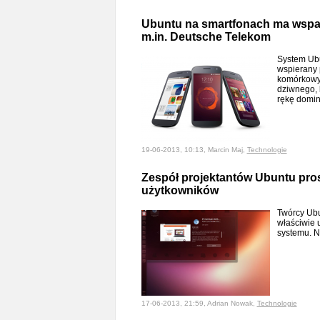
Ubuntu na smartfonach ma wspa
m.in. Deutsche Telekom
System Ubu
wspierany 
komórkowyc
dziwnego, 
rękę domin
19-06-2013, 10:13, Marcin Maj,
Technologie
Zespół projektantów Ubuntu pros
użytkowników
Twórcy Ubu
właściwie 
systemu. 
17-06-2013, 21:59, Adrian Nowak,
Technologie