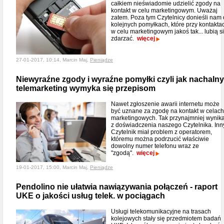
całkiem nieświadomie udzielić zgody na
kontakt w celu marketingowym. Uważaj
zatem. Poza tym Czytelnicy donieśli nam 
kolejnych pomyłkach, które przy kontakta
w celu marketingowym jakoś tak... lubią s
zdarzać.
więcej
27-01-2017, 10:14, Marcin Maj,
Pieniądze
Niewyraźne zgody i wyraźne pomyłki czyli jak nachalny
telemarketing wymyka się przepisom
Nawet zgłoszenie awarii internetu może
być uznane za zgodę na kontakt w celach
marketingowych. Tak przynajmniej wynik
z doświadczenia naszego Czytelnika. Inn
Czytelnik miał problem z operatorem,
któremu można podrzucić właściwie
dowolny numer telefonu wraz ze
"zgodą".
więcej
19-01-2017, 15:00, Marcin Maj,
Pieniądze
Pendolino nie ułatwia nawiązywania połączeń - raport
UKE o jakości usług telek. w pociągach
Usługi telekomunikacyjne na trasach
kolejowych stały się przedmiotem badań