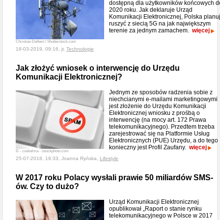
dostępną dla użytkowników końcowych d
2020 roku. Jak deklaruje Urząd
Komunikacji Elektronicznej, Polska planu
ruszyć z siecią 5G na jak największym
terenie za jednym zamachem.
więcej
Christian Delbert / Shutterstock.com
18-03-2019, 09:16, jr,
Technologie
Jak złożyć wniosek o interwencję do Urzędu
Komunikacji Elektronicznej?
Jednym ze sposobów radzenia sobie z
niechcianymi e-mailami marketingowymi
jest złożenie do Urzędu Komunikacji
Elektronicznej wniosku z prośbą o
interwencję (na mocy art. 172 Prawa
telekomunikacyjnego). Przedtem trzeba
zarejestrować się na Platformie Usług
Elektronicznych (PUE) Urzędu, a do tego
konieczny jest Profil Zaufany.
więcej
© - cookelma - istockphoto.com
25-07-2018, 19:33, Joanna Ryńska,
Lifestyle
W 2017 roku Polacy wysłali prawie 50 miliardów SMS-
ów. Czy to dużo?
Urząd Komunikacji Elektronicznej
opublikował „Raport o stanie rynku
telekomunikacyjnego w Polsce w 2017