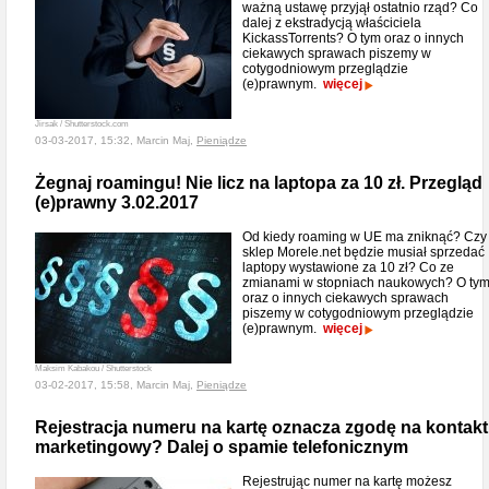
ważną ustawę przyjął ostatnio rząd? Co
dalej z ekstradycją właściciela
KickassTorrents? O tym oraz o innych
ciekawych sprawach piszemy w
cotygodniowym przeglądzie
(e)prawnym.
więcej
Jirsak / Shutterstock.com
03-03-2017, 15:32, Marcin Maj,
Pieniądze
Żegnaj roamingu! Nie licz na laptopa za 10 zł. Przegląd
(e)prawny 3.02.2017
Od kiedy roaming w UE ma zniknąć? Czy
sklep Morele.net będzie musiał sprzedać
laptopy wystawione za 10 zł? Co ze
zmianami w stopniach naukowych? O ty
oraz o innych ciekawych sprawach
piszemy w cotygodniowym przeglądzie
(e)prawnym.
więcej
Maksim Kabakou / Shutterstock
03-02-2017, 15:58, Marcin Maj,
Pieniądze
Rejestracja numeru na kartę oznacza zgodę na kontakt
marketingowy? Dalej o spamie telefonicznym
Rejestrując numer na kartę możesz