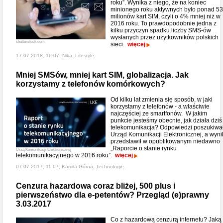
roku”. Wynika z niego, że na koniec
minionego roku aktywnych było ponad 53
milionów kart SIM, czyli o 4% mniej niż w
2016 roku. To prawdopodobnie jedna z
kilku przyczyn spadku liczby SMS-ów
wysłanych przez użytkowników polskich
shutterstock.com
sieci.
więcej
17-07-2018, 16:07, Nika,
Lifestyle
Mniej SMSów, mniej kart SIM, globalizacja. Jak
korzystamy z telefonów komórkowych?
Od kilku lat zmienia się sposób, w jaki
korzystamy z telefonów - a właściwie
najczęściej ze smartfonów. W jakim
punkcie jesteśmy obecnie, jak działa dziś
telekomunikacja? Odpowiedzi poszukiwa
Urząd Komunikacji Elektronicznej, a wyni
przedstawił w opublikowanym niedawno
„Raporcie o stanie rynku
Urzą Komunikacji Elektronicznej
telekomunikacyjnego w 2016 roku”.
więcej
07-07-2017, 11:07, Kamila Górna,
Technologie
Cenzura hazardowa coraz bliżej, 500 plus i
pierwszeństwo dla e-petentów? Przegląd (e)prawny
3.03.2017
Co z hazardową cenzurą internetu? Jaką