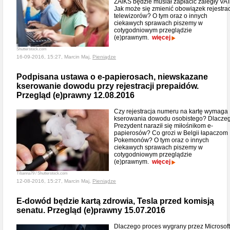
ZAiKS będzie musiał zapłacić zaległy VA
Jak może się zmienić obowiązek rejestrac
telewizorów? O tym oraz o innych
ciekawych sprawach piszemy w
cotygodniowym przeglądzie
(e)prawnym.
więcej
Shutterstock.com
16-09-2016, 15:27, Marcin Maj,
Pieniądze
Podpisana ustawa o e-papierosach, niewskazane
kserowanie dowodu przy rejestracji prepaidów.
Przegląd (e)prawny 12.08.2016
Czy rejestracja numeru na kartę wymaga
kserowania dowodu osobistego? Dlacze
Prezydent naraził się miłośnikom e-
papierosów? Co grozi w Belgii łapaczom
Pokemonów? O tym oraz o innych
ciekawych sprawach piszemy w
cotygodniowym przeglądzie
(e)prawnym.
więcej
Tibanna79 / Shutterstock.com
12-08-2016, 15:27, Marcin Maj,
Pieniądze
E-dowód będzie kartą zdrowia, Tesla przed komisją
senatu. Przegląd (e)prawny 15.07.2016
Dlaczego proces wygrany przez Microsoft