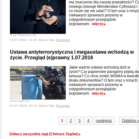
ma znaczenie dla naszej prywatności? C
nowego planuje Ministerstwo Cyfryzacji i
co może się nie udać? O tym oraz o inny
ciekawych sprawach piszemy w
cotygodniowym przeglądzie
(e)prawnym.
więcej
Jirsak / Shutterstock.com
15-07-2016, 14:20, Marcin Maj,
Pieniądze
Ustawa antyterrorystyczna i megaustawa wchodzą w
życie. Przegląd (e)prawny 1.07.2016
Jakie ważne ustawy wchodzą dziś w
życie? Czy papierowe paragony pójdą do
lamusa? Co chce zrobić MSWiA w kwestii
druku dokumentów? O tym oraz o innych
ciekawych sprawach piszemy w
cotygodniowym przeglądzie
(e)prawnym.
więcej
domena publiczna
01-07-2016, 15:15, Marcin Maj,
Pieniądze
...
1
2
3
4
następna
Ostatnia »
Zobacz wszystkie tagi (Chmura Tagów)