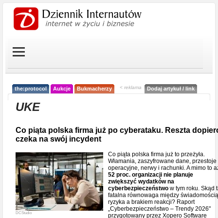
< reklama
the:protocol
Aukcje
Bukmacherzy
Dodaj artykuł / link
UKE
Co piąta polska firma już po cyberataku. Reszta dopier
czeka na swój incydent
Co piąta polska firma już to przeżyła.
Włamania, zaszyfrowane dane, przestoje
operacyjne, nerwy i rachunki. A mimo to a
52 proc. organizacji nie planuje
zwiększyć wydatków na
cyberbezpieczeństwo
w tym roku. Skąd 
fatalna równowaga między świadomości
ryzyka a brakiem reakcji? Raport
„Cyberbezpieczeństwo – Trendy 2026"
DCStudio
przygotowany przez Xopero Software