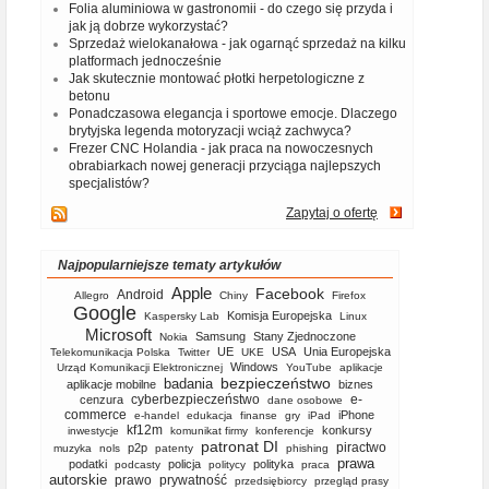
Folia aluminiowa w gastronomii - do czego się przyda i
jak ją dobrze wykorzystać?
Sprzedaż wielokanałowa - jak ogarnąć sprzedaż na kilku
platformach jednocześnie
Jak skutecznie montować płotki herpetologiczne z
betonu
Ponadczasowa elegancja i sportowe emocje. Dlaczego
brytyjska legenda motoryzacji wciąż zachwyca?
Frezer CNC Holandia - jak praca na nowoczesnych
obrabiarkach nowej generacji przyciąga najlepszych
specjalistów?
Zapytaj o ofertę
Najpopularniejsze tematy artykułów
Apple
Facebook
Android
Allegro
Chiny
Firefox
Google
Komisja Europejska
Kaspersky Lab
Linux
Microsoft
Samsung
Stany Zjednoczone
Nokia
UE
USA
Unia Europejska
Telekomunikacja Polska
Twitter
UKE
Windows
Urząd Komunikacji Elektronicznej
YouTube
aplikacje
bezpieczeństwo
badania
aplikacje mobilne
biznes
cyberbezpieczeństwo
e-
cenzura
dane osobowe
commerce
iPhone
e-handel
edukacja
finanse
gry
iPad
kf12m
konkursy
inwestycje
komunikat firmy
konferencje
patronat DI
piractwo
p2p
muzyka
nols
patenty
phishing
prawa
podatki
policja
polityka
podcasty
politycy
praca
autorskie
prawo
prywatność
przedsiębiorcy
przegląd prasy