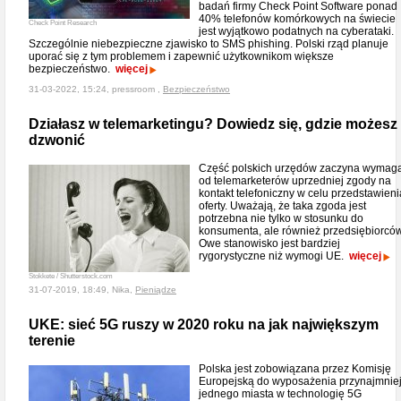
badań firmy Check Point Software ponad
40% telefonów komórkowych na świecie
Check Point Research
jest wyjątkowo podatnych na cyberataki.
Szczególnie niebezpieczne zjawisko to SMS phishing. Polski rząd planuje
uporać się z tym problemem i zapewnić użytkownikom większe
bezpieczeństwo.
więcej
31-03-2022, 15:24, pressroom ,
Bezpieczeństwo
Działasz w telemarketingu? Dowiedz się, gdzie możesz
dzwonić
Część polskich urzędów zaczyna wymag
od telemarketerów uprzedniej zgody na
kontakt telefoniczny w celu przedstawieni
oferty. Uważają, że taka zgoda jest
potrzebna nie tylko w stosunku do
konsumenta, ale również przedsiębiorców
Owe stanowisko jest bardziej
rygorystyczne niż wymogi UE.
więcej
Stokkete / Shutterstock.com
31-07-2019, 18:49, Nika,
Pieniądze
UKE: sieć 5G ruszy w 2020 roku na jak największym
terenie
Polska jest zobowiązana przez Komisję
Europejską do wyposażenia przynajmnie
jednego miasta w technologię 5G