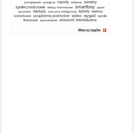
serwisy
raporty
przeglądarki
przejęcia
reklama
smartfony
społecznościowe
sklepy internetowe
spam
startupy
tablety
telefony
sprzedaż
sztuczna inteligencja
wygasl
urządzenia przenośne
wideo
komórkowe
wyniki
własność intelektualna
finansowe
wyszukiwarki
Więcej tagów