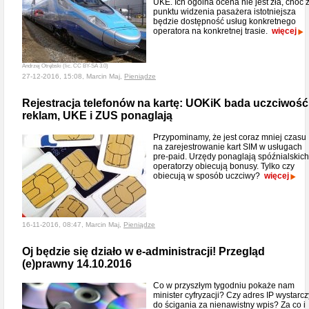
UKE. Ich ogólna ocena nie jest zła, choć 
punktu widzenia pasażera istotniejsza
będzie dostępność usług konkretnego
operatora na konkretnej trasie.
więcej
Andrzej Otrębski (lic. CC BY-SA 3.0)
27-12-2016, 15:08, Marcin Maj,
Pieniądze
Rejestracja telefonów na kartę: UOKiK bada uczciwość
reklam, UKE i ZUS ponaglają
Przypominamy, że jest coraz mniej czasu
na zarejestrowanie kart SIM w usługach
pre-paid. Urzędy ponaglają spóźnialskich
operatorzy obiecują bonusy. Tylko czy
obiecują w sposób uczciwy?
więcej
16-11-2016, 08:47, Marcin Maj,
Pieniądze
Oj będzie się działo w e-administracji! Przegląd
(e)prawny 14.10.2016
Co w przyszłym tygodniu pokaże nam
minister cyfryzacji? Czy adres IP wystarcz
do ścigania za nienawistny wpis? Za co i