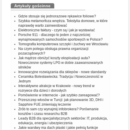
Artykuły gościnne
Gdzie stosuje się jednorazowe rękawice foliowe?
Szybka metamorfoza wnętrza. Tekstylia domowe, w które
naprawdę warto zainwestować
Elektroniczne faktury - czym są i jak je wystawiać
Porsche 911 - dlaczego to jeden z najcześciej
wynajmowanych samochodów sportowych w Polsce?
Tomografia komputerowa szczęki i żuchwy we Wrocławiu
Na czym polega obsługa prawna organizacji
pozarządowych?
Jak mądrze obniżyć koszty eksploatacji auta?
Nowoczesne systemy LPG w dobie zaawansowanych
silników
Innowacyjne rozwiązania dla sklepów - nowe standardy
Ceramika Bolesławiecka: Tradycja i Nowoczesność w
Jednym
Interaktywne atrakcje w Krakowie - nowy trend w
rozrywce dla dzieci i dorosłych
Pomówienie w internecie - jak szybko zareagować?
Przeszczep włosów w Turcji: jak planowanie 3D, DHI i
Sapphire FUE zmieniają leczenie
Zrób to sam czy wynajmij infobrokera? Porównanie
kosztów i czasu researchu B2B
Leady B2B dla specjalistycznych sektorów: IT, produkcja,
edukacja, energia i ubezpieczenia
Jakie warstwy ma dach płaski i jakie pełnią funkcje