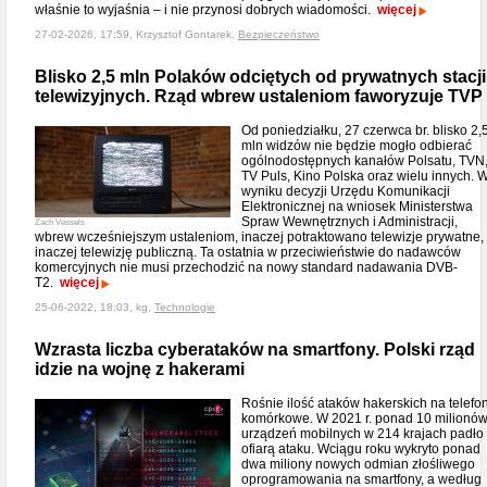
właśnie to wyjaśnia – i nie przynosi dobrych wiadomości.
więcej
27-02-2026, 17:59, Krzysztof Gontarek,
Bezpieczeństwo
Blisko 2,5 mln Polaków odciętych od prywatnych stacji
telewizyjnych. Rząd wbrew ustaleniom faworyzuje TVP
Od poniedziałku, 27 czerwca br. blisko 2,
mln widzów nie będzie mogło odbierać
ogólnodostępnych kanałów Polsatu, TVN
TV Puls, Kino Polska oraz wielu innych. 
wyniku decyzji Urzędu Komunikacji
Elektronicznej na wniosek Ministerstwa
Spraw Wewnętrznych i Administracji,
Zach Vessels
wbrew wcześniejszym ustaleniom, inaczej potraktowano telewizje prywatne,
inaczej telewizję publiczną. Ta ostatnia w przeciwieństwie do nadawców
komercyjnych nie musi przechodzić na nowy standard nadawania DVB-
T2.
więcej
25-06-2022, 18:03, kg,
Technologie
Wzrasta liczba cyberataków na smartfony. Polski rząd
idzie na wojnę z hakerami
Rośnie ilość ataków hakerskich na telefo
komórkowe. W 2021 r. ponad 10 milionó
urządzeń mobilnych w 214 krajach padło
ofiarą ataku. Wciągu roku wykryto ponad
dwa miliony nowych odmian złośliwego
oprogramowania na smartfony, a według