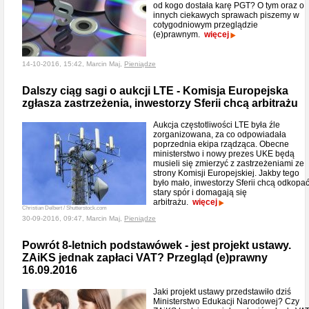
od kogo dostała karę PGT? O tym oraz o
innych ciekawych sprawach piszemy w
cotygodniowym przeglądzie
(e)prawnym.
więcej
14-10-2016, 15:42, Marcin Maj,
Pieniądze
Dalszy ciąg sagi o aukcji LTE - Komisja Europejska
zgłasza zastrzeżenia, inwestorzy Sferii chcą arbitrażu
Aukcja częstotliwości LTE była źle
zorganizowana, za co odpowiadała
poprzednia ekipa rządząca. Obecne
ministerstwo i nowy prezes UKE będą
musieli się zmierzyć z zastrzeżeniami ze
strony Komisji Europejskiej. Jakby tego
było mało, inwestorzy Sferii chcą odkopa
stary spór i domagają się
arbitrażu.
więcej
Christian Delbert / Shutterstock.com
30-09-2016, 09:47, Marcin Maj,
Pieniądze
Powrót 8-letnich podstawówek - jest projekt ustawy.
ZAiKS jednak zapłaci VAT? Przegląd (e)prawny
16.09.2016
Jaki projekt ustawy przedstawiło dziś
Ministerstwo Edukacji Narodowej? Czy