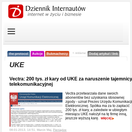
< reklama
the:protocol
Aukcje
Bukmacherzy
Dodaj artykuł / link
UKE
Vectra: 200 tys. zł kary od UKE za naruszenie tajemnic
telekomunikacyjnej
Vectra przetwarzała dane swoich
abonentów bez uzyskania stosownej
zgody - uznał Prezes Urzędu Komunikacj
Elektronicznej. Spółka ma za to zapłacić
200 tys. zł kary, a zaledwie w ubiegłym
miesiącu UKE nałożył na tę firmę inną,
jeszcze wyższą karę.
więcej
08-01-2013, 14:51, Marcin Maj,
Pieniądze