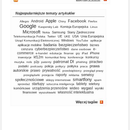
Najpopularniejsze tematy artykułów
Apple
Facebook
Android
Allegro
Chiny
Firefox
Google
Komisja Europejska
Kaspersky Lab
Linux
Microsoft
Samsung
Stany Zjednoczone
Nokia
UE
USA
Unia Europejska
Telekomunikacja Polska
Twitter
UKE
Windows
Urząd Komunikacji Elektronicznej
YouTube
aplikacje
bezpieczeństwo
badania
aplikacje mobilne
biznes
cyberbezpieczeństwo
e-
cenzura
dane osobowe
commerce
iPhone
e-handel
edukacja
finanse
gry
iPad
kf12m
konkursy
inwestycje
komunikat firmy
konferencje
patronat DI
piractwo
p2p
muzyka
nols
patenty
phishing
prawa
podatki
policja
polityka
podcasty
politycy
praca
autorskie
prawo
prywatność
przedsiębiorcy
przegląd prasy
serwisy
raporty
przeglądarki
przejęcia
reklama
smartfony
społecznościowe
sklepy internetowe
spam
startupy
tablety
telefony
sprzedaż
sztuczna inteligencja
wygasl
urządzenia przenośne
wideo
komórkowe
wyniki
własność intelektualna
finansowe
wyszukiwarki
Więcej tagów