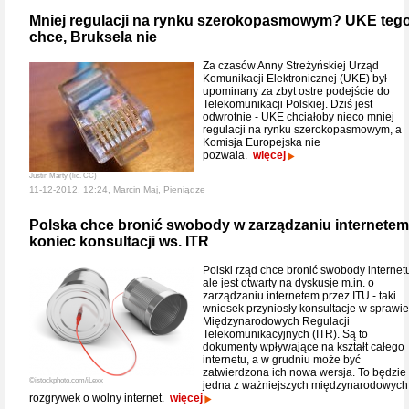
Mniej regulacji na rynku szerokopasmowym? UKE teg
chce, Bruksela nie
Za czasów Anny Streżyńskiej Urząd
Komunikacji Elektronicznej (UKE) był
upominany za zbyt ostre podejście do
Telekomunikacji Polskiej. Dziś jest
odwrotnie - UKE chciałoby nieco mniej
regulacji na rynku szerokopasmowym, a
Komisja Europejska nie
pozwala.
więcej
Justin Marty (lic. CC)
11-12-2012, 12:24, Marcin Maj,
Pieniądze
Polska chce bronić swobody w zarządzaniu internetem
koniec konsultacji ws. ITR
Polski rząd chce bronić swobody internet
ale jest otwarty na dyskusje m.in. o
zarządzaniu internetem przez ITU - taki
wniosek przyniosły konsultacje w sprawie
Międzynarodowych Regulacji
Telekomunikacyjnych (ITR). Są to
dokumenty wpływające na kształt całego
internetu, a w grudniu może być
zatwierdzona ich nowa wersja. To będzie
©istockphoto.com/iLexx
jedna z ważniejszych międzynarodowych
rozgrywek o wolny internet.
więcej