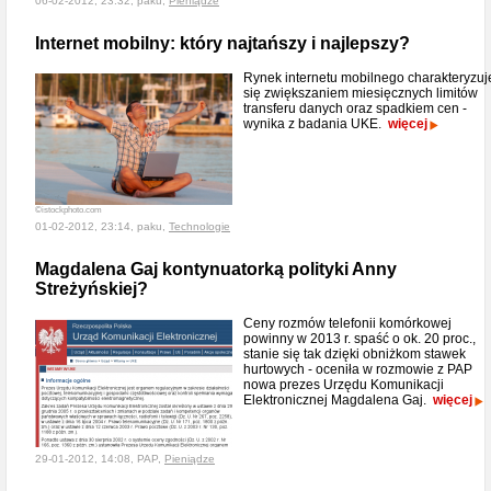
06-02-2012, 23:32, paku,
Pieniądze
Internet mobilny: który najtańszy i najlepszy?
Rynek internetu mobilnego charakteryzuj
się zwiększaniem miesięcznych limitów
transferu danych oraz spadkiem cen -
wynika z badania UKE.
więcej
©istockphoto.com
01-02-2012, 23:14, paku,
Technologie
Magdalena Gaj kontynuatorką polityki Anny
Streżyńskiej?
Ceny rozmów telefonii komórkowej
powinny w 2013 r. spaść o ok. 20 proc.,
stanie się tak dzięki obniżkom stawek
hurtowych - oceniła w rozmowie z PAP
nowa prezes Urzędu Komunikacji
Elektronicznej Magdalena Gaj.
więcej
29-01-2012, 14:08, PAP,
Pieniądze