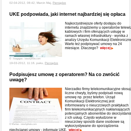
02-04-2012, 08:42, Marcin Maj,
Pieniądze
UKE podpowiada, jaki internet najbardziej się opłaca
Najkorzystniejsze oferty dostępu do
internetu znajdziemy u operatorów telewiz
kablowych i firm oferujących usługę w
ramach własnej infrastruktury - wynika z
analizy Urzędu Komunikacji Elektroniczne
Warto też podpisywać umowy na 24
miesiące. Dlaczego?
więcej
© - lisegagne - istockphoto.com
19-03-2012, 11:16, paku,
Pieniądze
Podpisujesz umowę z operatorem? Na co zwrócić
uwagę?
Nierzadko firmy telekomunikacyjne stosu
liczne chwyty, byśmy podpisali nową
umowę np. przez telefon. Urząd
Komunikacji Elektronicznej jest
informowany o nieuczciwych praktykach
firm telekomunikacyjnych nakłaniających
potencjalnych abonentów do skorzystani
z ich usług. Często wyłudzone w
nieuczciwy sposób dane osobowe są
© Marlee - istockphoto.com
wykorzystywane do sporządzenia
niechcianej umowy - informuje UKE.
więcej