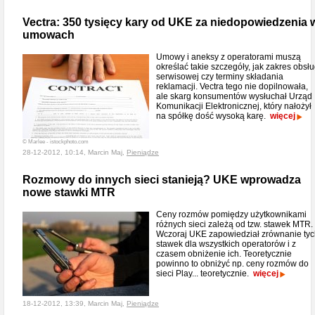
Vectra: 350 tysięcy kary od UKE za niedopowiedzenia 
umowach
Umowy i aneksy z operatorami muszą
określać takie szczegóły, jak zakres obsłu
serwisowej czy terminy składania
reklamacji. Vectra tego nie dopilnowała,
ale skarg konsumentów wysłuchał Urząd
Komunikacji Elektronicznej, który nałożył
na spółkę dość wysoką karę.
więcej
© Marlee - istockphoto.com
28-12-2012, 10:14, Marcin Maj,
Pieniądze
Rozmowy do innych sieci stanieją? UKE wprowadza
nowe stawki MTR
Ceny rozmów pomiędzy użytkownikami
różnych sieci zależą od tzw. stawek MTR.
Wczoraj UKE zapowiedział zrównanie ty
stawek dla wszystkich operatorów i z
czasem obniżenie ich. Teoretycznie
powinno to obniżyć np. ceny rozmów do
sieci Play... teoretycznie.
więcej
18-12-2012, 13:39, Marcin Maj,
Pieniądze