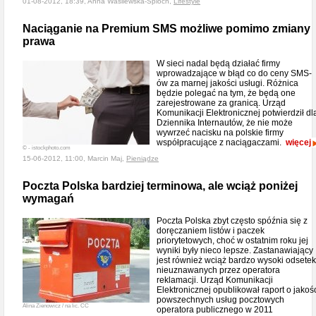
01-08-2012, 18:39, Anna Wasilewska-Śpioch,
Lifestyle
Naciąganie na Premium SMS możliwe pomimo zmiany
prawa
W sieci nadal będą działać firmy
wprowadzające w błąd co do ceny SMS-
ów za marnej jakości usługi. Różnica
będzie polegać na tym, że będą one
zarejestrowane za granicą. Urząd
Komunikacji Elektronicznej potwierdził dl
Dziennika Internautów, że nie może
wywrzeć nacisku na polskie firmy
współpracujące z naciągaczami.
więcej
© - istockphoto.com
15-06-2012, 11:00, Marcin Maj,
Pieniądze
Poczta Polska bardziej terminowa, ale wciąż poniżej
wymagań
Poczta Polska zbyt często spóźnia się z
doręczaniem listów i paczek
priorytetowych, choć w ostatnim roku jej
wyniki były nieco lepsze. Zastanawiający
jest również wciąż bardzo wysoki odsetek
nieuznawanych przez operatora
reklamacji. Urząd Komunikacji
Elektronicznej opublikował raport o jakoś
powszechnych usług pocztowych
Alina Zienowicz / na lic. CC
operatora publicznego w 2011