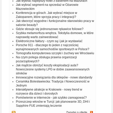
Jak wybrać najlepszy hotel z basenem na Mazurach
Jak wybrać segment na sprzedaż w Ożarowie
Mazowieckim
Konferencja w górach. Jak wybrać miejsce w
Zakopanem, które sprzyja pracy i integracji?
Jak stworzyć wygodne i funkcjonalne stanowisko pracy w
salonie beauty?
Gdzie stosuje się jednorazowe rękawice foliowe?
Szybka metamorfoza wnętrza. Tekstylia domowe, w które
naprawdę warto zainwestować
Elektroniczne faktury - czym są i jak je wystawiać
Porsche 911 - dlaczego to jeden z najcześciej
wynajmowanych samochodów sportowych w Polsce?
Tomografia komputerowa szczęki i żuchwy we Wrocławiu
Na czym polega obsługa prawna organizacji
pozarządowych?
Jak mądrze obniżyć koszty eksploatacji auta?
Nowoczesne systemy LPG w dobie zaawansowanych
silników
Innowacyjne rozwiązania dla sklepów - nowe standardy
Ceramika Bolesławiecka: Tradycja i Nowoczesność w
Jednym
Interaktywne atrakcje w Krakowie - nowy trend w
rozrywce dla dzieci i dorosłych
Pomówienie w internecie - jak szybko zareagować?
Przeszczep włosów w Turcji: jak planowanie 3D, DHI i
Sapphire FUE zmieniają leczenie
Zapytaj o ofertę