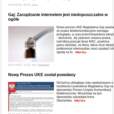
16-03-2012, 08:54, paku,
Gaj: Zarządzanie internetem jest niedopuszczalne w
ogóle
Nowa prezes UKE Magdalena Gaj uważa
że prawo telekomunikacyjne wymaga
przeglądu, a czas przechowywania dany
- skrócenia. Jej zdaniem zmiana prawa,
nad którą pracuje teraz MAC, powinna
jasno określać, że firma, która chce śledzi
preferencje internautów, musi uzyskać ich
zgodę na to.
więcej
26-02-2012, 11:32, aws,
Pieniądze
Nowy Prezes UKE został powołany
Od końca ubiegłego roku spekulowano o
możliwości powołania Magdaleny Gaj na
stanowisko Prezes Urzędu Komunikacji
Elektronicznej. Wcześniej na tym
stanowisku zasiadała Anna
Streżyńska.
więcej