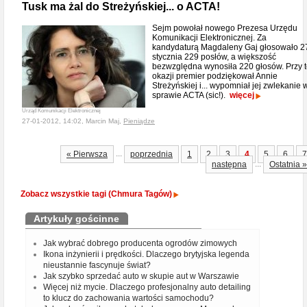
Tusk ma żal do Streżyńskiej... o ACTA!
Sejm powołał nowego Prezesa Urzędu
Komunikacji Elektronicznej. Za
kandydaturą Magdaleny Gaj głosowało 2
stycznia 229 posłów, a większość
bezwzględna wynosiła 220 głosów. Przy t
okazji premier podziękował Annie
Streżyńskiej i... wypomniał jej zwlekanie 
sprawie ACTA (sic!).
więcej
Urząd Komunikacji Elektronicznej
27-01-2012, 14:02, Marcin Maj,
Pieniądze
...
« Pierwsza
poprzednia
1
2
3
4
5
6
7
...
następna
Ostatnia »
Zobacz wszystkie tagi (Chmura Tagów)
Artykuły gościnne
Jak wybrać dobrego producenta ogrodów zimowych
Ikona inżynierii i prędkości. Dlaczego brytyjska legenda
nieustannie fascynuje świat?
Jak szybko sprzedać auto w skupie aut w Warszawie
Więcej niż mycie. Dlaczego profesjonalny auto detailing
to klucz do zachowania wartości samochodu?