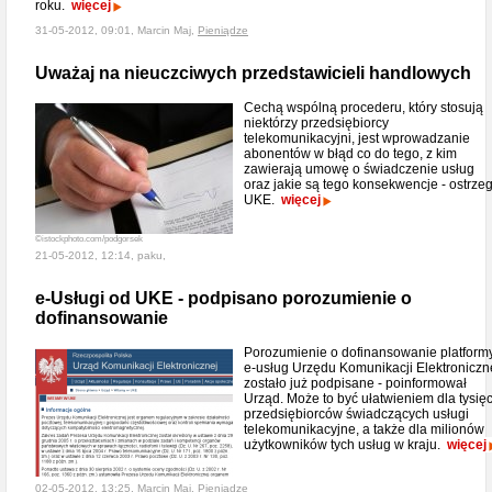
roku.
więcej
31-05-2012, 09:01, Marcin Maj,
Pieniądze
Uważaj na nieuczciwych przedstawicieli handlowych
Cechą wspólną procederu, który stosują
niektórzy przedsiębiorcy
telekomunikacyjni, jest wprowadzanie
abonentów w błąd co do tego, z kim
zawierają umowę o świadczenie usług
oraz jakie są tego konsekwencje - ostrze
UKE.
więcej
©istockphoto.com/podgorsek
21-05-2012, 12:14, paku,
e-Usługi od UKE - podpisano porozumienie o
dofinansowanie
Porozumienie o dofinansowanie platform
e-usług Urzędu Komunikacji Elektroniczn
zostało już podpisane - poinformował
Urząd. Może to być ułatwieniem dla tysię
przedsiębiorców świadczących usługi
telekomunikacyjne, a także dla milionów
użytkowników tych usług w kraju.
więcej
02-05-2012, 13:25, Marcin Maj,
Pieniądze