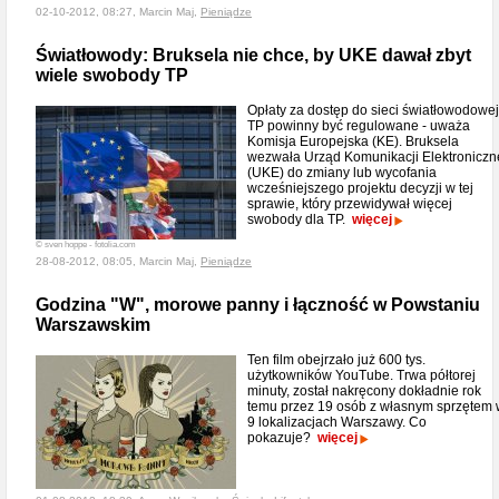
02-10-2012, 08:27, Marcin Maj,
Pieniądze
Światłowody: Bruksela nie chce, by UKE dawał zbyt
wiele swobody TP
Opłaty za dostęp do sieci światłowodowej
TP powinny być regulowane - uważa
Komisja Europejska (KE). Bruksela
wezwała Urząd Komunikacji Elektroniczn
(UKE) do zmiany lub wycofania
wcześniejszego projektu decyzji w tej
sprawie, który przewidywał więcej
swobody dla TP.
więcej
© sven hoppe - fotolia.com
28-08-2012, 08:05, Marcin Maj,
Pieniądze
Godzina "W", morowe panny i łączność w Powstaniu
Warszawskim
Ten film obejrzało już 600 tys.
użytkowników YouTube. Trwa półtorej
minuty, został nakręcony dokładnie rok
temu przez 19 osób z własnym sprzętem
9 lokalizacjach Warszawy. Co
pokazuje?
więcej