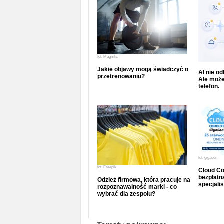
fot.
Magnific
Jakie objawy mogą świadczyć o
AI nie o
przetrenowaniu?
Ale może
telefon.
fot.
gigacon
fot.
Freepik
Cloud Co
bezpłatna
Odzież firmowa, która pracuje na
specjalis
rozpoznawalność marki - co
wybrać dla zespołu?