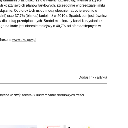
dywidualni) oraz blisko 12,8% (klienci biznesowi). Niemal wszyscy
li koszty swoich planów taryfowych, szczególnie w przedziale limitu
łącznie. Odbiorcy tych usług mogą obecnie nabyć je średnio o
ni) oraz 37,7% (biznes) taniej niż w 2010 r. Spadek cen jest również
y dla usług przedpłaconych. Średni miesięczny koszt korzystania z
ego na kartę jest obecnie mniejszy o 40,7% od ofert dostępnych w
dresem:
www.uke.gov.pl
Dodaj link / artykuł
iające rozwój serwisu i dostarczanie darmowych treści.