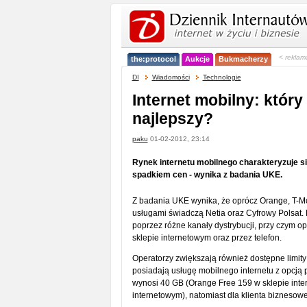
< reklam
the:protocol
Aukcje
Bukmacherzy
DI
Wiadomości
Technologie
Internet mobilny: który
najlepszy?
paku
01-02-2012, 23:14
Rynek internetu mobilnego charakteryzuje s
spadkiem cen - wynika z badania UKE.
Z badania UKE wynika, że oprócz Orange, T-Mob
usługami świadczą Netia oraz Cyfrowy Polsat.
poprzez różne kanały dystrybucji, przy czym op
sklepie internetowym oraz przez telefon.
Operatorzy zwiększają również dostępne limity 
posiadają usługę mobilnego internetu z opcją 
wynosi 40 GB (Orange Free 159 w sklepie inter
internetowym), natomiast dla klienta biznesow