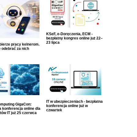
KSeF, e-Doręczenia, ECM -
bezpłatny kongres online już 22–
23 lipca
dbierze pracy kelnerom.
 odebrać za nich
IT w ubezpieczeniach - bezpłatna
mputing GigaCon:
konferencja online już w
 konferencja online dla
czwartek
tów IT już 25 czerwca