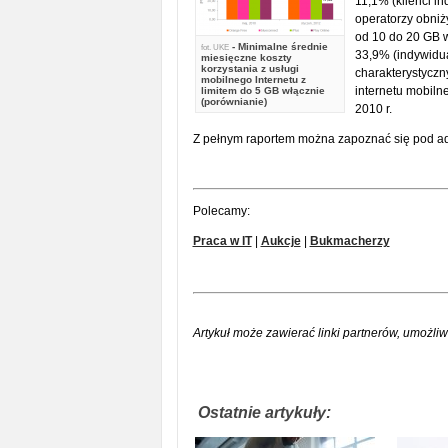
11,1% (klienci in
operatorzy obniży
od 10 do 20 GB w
- Minimalne średnie
fot.
UKE
33,9% (indywidual
miesięczne koszty
korzystania z usługi
charakterystyczn
mobilnego Internetu z
internetu mobiln
limitem do 5 GB włącznie
(porównianie)
2010 r.
Z pełnym raportem można zapoznać się pod a
Polecamy:
Praca w IT
|
Aukcje
|
Bukmacherzy
Artykuł może zawierać linki partnerów, umożliw
Ostatnie artykuły: