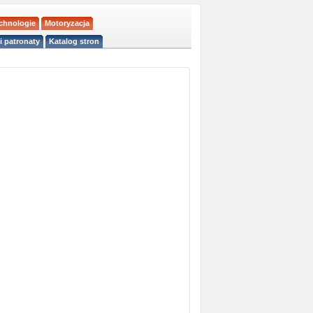
echnologie
Motoryzacja
i patronaty
Katalog stron