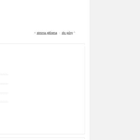
«
strona główna
-
do góry
^