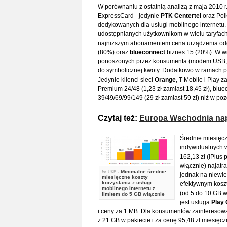
W porównaniu z ostatnią analizą z maja 2010 r
ExpressCard - jedynie
PTK Centertel
oraz Pol
dedykowanych dla usługi mobilnego internetu
udostępnianych użytkownikom w wielu taryfac
najniższym abonamentem cena urządzenia odgry
(80%) oraz
blueconnect
biznes 15 (20%). W w
ponoszonych przez konsumenta (modem USB, akt
do symbolicznej kwoty. Dodatkowo w ramach pr
Jedynie klienci sieci
Orange
, T-Mobile i Play
Premium 24/48 (1,23 zł zamiast 18,45 zł), blue
39/49/69/99/149 (29 zł zamiast 59 zł) niż w po
Czytaj też:
Europa Wschodnia nap
Średnie miesięcz
indywidualnych w
162,13 zł (iPlus 
włącznie) najatr
- Minimalne średnie
fot.
UKE
jednak na niewie
miesięczne koszty
korzystania z usługi
efektywnym koszt
mobilnego Internetu z
(od 5 do 10 GB w
limitem do 5 GB włącznie
jest usługa
Play 
i ceny za 1 MB. Dla konsumentów zainteresowan
z 21 GB w pakiecie i za cenę 95,48 zł miesięcz