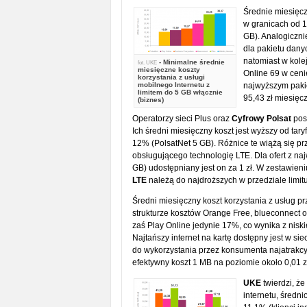
Średnie miesięcz
w granicach od 1
GB). Analogiczni
dla pakietu dany
natomiast w kolej
- Minimalne średnie
fot.
UKE
miesięczne koszty
Online 69 w cenie
korzystania z usługi
mobilnego Internetu z
najwyższym pakie
limitem do 5 GB włącznie
95,43 zł miesięcz
(biznes)
Operatorzy sieci Plus oraz
Cyfrowy Polsat
posi
Ich średni miesięczny koszt jest wyższy od tar
12% (PolsatNet 5 GB). Różnice te wiążą się 
obsługującego technologię LTE. Dla ofert z naj
GB) udostępniany jest on za 1 zł. W zestawien
LTE
należą do najdroższych w przedziale limit
Średni miesięczny koszt korzystania z usług p
strukturze kosztów Orange Free, blueconnect o
zaś Play Online jedynie 17%, co wynika z nisk
Najtańszy internet na kartę dostępny jest w si
do wykorzystania przez konsumenta najatrakcyjn
efektywny koszt 1 MB na poziomie około 0,01 zł
UKE
twierdzi, ż
internetu, średn