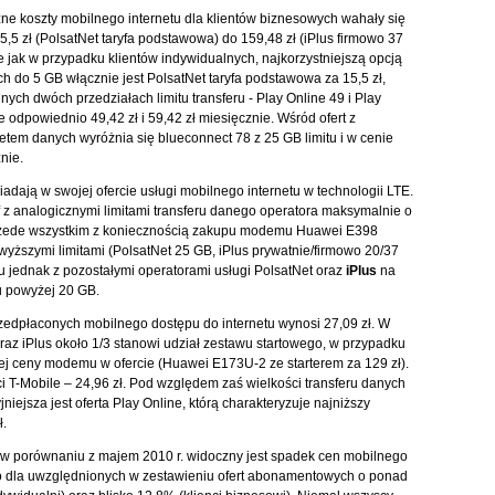
ne koszty mobilnego internetu dla klientów biznesowych wahały się
5,5 zł (PolsatNet taryfa podstawowa) do 159,48 zł (iPlus firmowo 37
e jak w przypadku klientów indywidualnych, najkorzystniejszą opcją
ch do 5 GB włącznie jest PolsatNet taryfa podstawowa za 15,5 zł,
nych dwóch przedziałach limitu transferu - Play Online 49 i Play
 odpowiednio 49,42 zł i 59,42 zł miesięcznie. Wśród ofert z
tem danych wyróżnia się blueconnect 78 z 25 GB limitu i w cenie
nie.
adają w swojej ofercie usługi mobilnego internetu w technologii LTE.
yf z analogicznymi limitami transferu danego operatora maksymalnie o
przede wszystkim z koniecznością zakupu modemu Huawei E398
wyższymi limitami (PolsatNet 25 GB, iPlus prywatnie/firmowo 20/37
iu jednak z pozostałymi operatorami usługi PolsatNet oraz
iPlus
na
u powyżej 20 GB.
rzedpłaconych mobilnego dostępu do internetu wynosi 27,09 zł. W
raz iPlus około 1/3 stanowi udział zestawu startowego, w przypadku
iej ceny modemu w ofercie (Huawei E173U-2 ze starterem za 129 zł).
eci T-Mobile – 24,96 zł. Pod względem zaś wielkości transferu danych
iejsza jest oferta Play Online, którą charakteryzuje najniższy
.
e w porównaniu z majem 2010 r. widoczny jest spadek cen mobilnego
io dla uwzględnionych w zestawieniu ofert abonamentowych o ponad