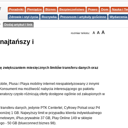
Poradniki
Pieniądze
Biznes
Bezpieczeństwo
Prawo
Dom
Nauka i T
Zdrowie i styl życia
Rozrywka
Pressroom i artykuły gościnne
Wydarzenia 
a
Dodaj artykuł / link
A
A
A
rozmiar tekstu:
 najtańszy i
ię zwiększaniem miesięcznych limitów transferu danych oraz
ile, Plusa i Playa mobilny internet niespakietyzowany z innymi
 Konsument ma możliwość nabycia interesującego go pakietu
eratorzy często różnicują oferty dostępne ogólnie od zakupionych w
transferu danych, jedynie PTK Centertel, Cyfrowy Polsat oraz P4
poniżej 1 GB. Najwyższy limit w przypadku klienta indywidualnego
netowym, iPlus prywatnie 37 GB, Play Online 149 w sklepie
ego - 50 GB (blueconnect biznes 98).