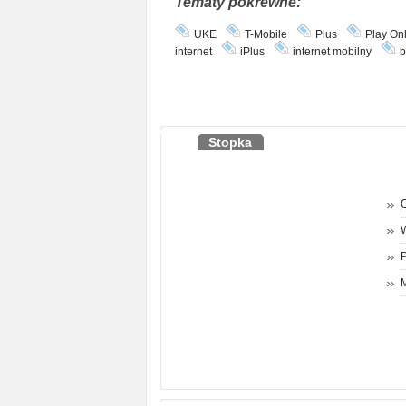
Tematy pokrewne:
UKE
T-Mobile
Plus
Play On
internet
iPlus
internet mobilny
b
Stopka
O
P
M