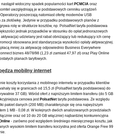
. nastąpił widoczny spadek popularności kart
PCMCIA
oraz
komtel uwzględniają je w podstawowych cenniku urządzeń
. Operatorzy poszerzają natomiast ofertę modemów USB
h za złotówkę. Jedynie w przypadku podstawowych planów z
wa rolę w strukturze kosztów, np. PolsatNet taryfa podstawowa
iększości jednak przypadków w stosunku do opłat jednorazowych
ywacja) udzielany jest rabat obniżający lub redukujący ich cenę
omocji stosowana jest standaryzacja wysokości opłaty aktywacyjnej.
 zapłacą mniej za aktywację odpowiednio Business Everywhere
connect biznes 48/78/98 (1,23 zł zamiast 47,97 zł) oraz Play Online
zostałych planach taryfowych.
ędza mobilny internet
nie koszty korzystania z mobilnego internetu w przypadku klientów
ahały się w granicach od 15,5 zł (PolsatNet taryfa podstawowa) do
prywatnie 37 GB). Wśród ofert z najniższym limitem transferu (do 5 GB
akcyjniejsza cenowa jest
PolsatNet
taryfa podstawowa. Ze względu
lki pakiet danych (200 MB) charakteryzuje się ona najwyższym
em 1 MB - 0,08 zł. W kolejnych dwóch analizowanych przedziałach
łącznie oraz od 10 do 20 GB włącznie) najbardziej konkurencyjna
Online
- zarówno pod względem średniego miesięcznego kosztu, jak
ych wysokim limitem transferu korzystna jest oferta Orange Free 99
nie.