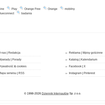
line
Play
Orange Free
Orange
mobilny
lueconnect
badania
 nas
|
Redakcja
Reklama
|
Wpisy gościnne
Wywiady
|
Porady
Katalog
|
Kalendarium
rywatność
&
cookies
Facebook
|
X
apa serwisu
|
RSS
Instagram
|
Pinterest
© 1998-2026
Dziennik Internautów
Sp. z o.o.