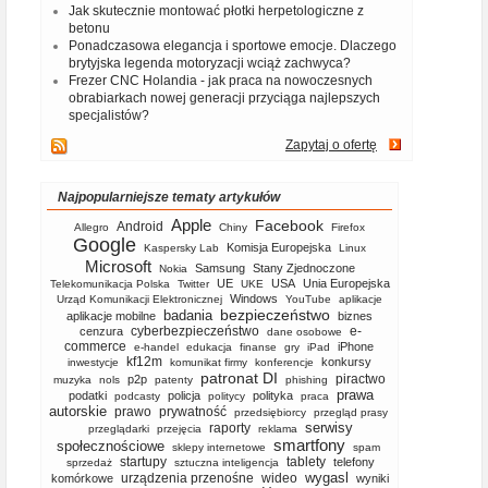
Jak skutecznie montować płotki herpetologiczne z
betonu
Ponadczasowa elegancja i sportowe emocje. Dlaczego
brytyjska legenda motoryzacji wciąż zachwyca?
Frezer CNC Holandia - jak praca na nowoczesnych
obrabiarkach nowej generacji przyciąga najlepszych
specjalistów?
Zapytaj o ofertę
Najpopularniejsze tematy artykułów
Apple
Facebook
Android
Allegro
Chiny
Firefox
Google
Komisja Europejska
Kaspersky Lab
Linux
Microsoft
Samsung
Stany Zjednoczone
Nokia
UE
USA
Unia Europejska
Telekomunikacja Polska
Twitter
UKE
Windows
Urząd Komunikacji Elektronicznej
YouTube
aplikacje
bezpieczeństwo
badania
aplikacje mobilne
biznes
cyberbezpieczeństwo
e-
cenzura
dane osobowe
commerce
iPhone
e-handel
edukacja
finanse
gry
iPad
kf12m
konkursy
inwestycje
komunikat firmy
konferencje
patronat DI
piractwo
p2p
muzyka
nols
patenty
phishing
prawa
podatki
policja
polityka
podcasty
politycy
praca
autorskie
prawo
prywatność
przedsiębiorcy
przegląd prasy
serwisy
raporty
przeglądarki
przejęcia
reklama
smartfony
społecznościowe
sklepy internetowe
spam
startupy
tablety
telefony
sprzedaż
sztuczna inteligencja
wygasl
urządzenia przenośne
wideo
komórkowe
wyniki