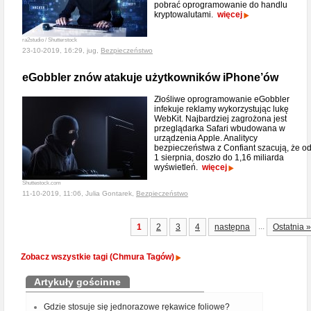
pobrać oprogramowanie do handlu
kryptowalutami.
więcej
ra2studio / Shutterstock
23-10-2019, 16:29, jug,
Bezpieczeństwo
eGobbler znów atakuje użytkowników iPhone’ów
Złośliwe oprogramowanie eGobbler
infekuje reklamy wykorzystując lukę
WebKit. Najbardziej zagrożona jest
przeglądarka Safari wbudowana w
urządzenia Apple. Analitycy
bezpieczeństwa z Confiant szacują, że o
1 sierpnia, doszło do 1,16 miliarda
wyświetleń.
więcej
Shuttestock.com
11-10-2019, 11:06, Julia Gontarek,
Bezpieczeństwo
...
1
2
3
4
następna
Ostatnia »
Zobacz wszystkie tagi (Chmura Tagów)
Artykuły gościnne
Gdzie stosuje się jednorazowe rękawice foliowe?