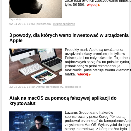
2019 roku było ich zdecydowanie mniej, 
tylko 56 556.
więcej
Yagan Kiely
02-04-2021, 17:03, pressroom ,
Bezpieczeństwo
3 powody, dla których warto inwestować w urządzenia
Apple
Produkty marki Apple są uważane za
urządzenia klasy premium, nie tylko w
Polsce, ale i na całym świecie. To jedne z
najdroższych sprzętów na polskim rynku,
jednak cenę w pełni rekompensują
możliwości, jakie oferuje swoim klientom 
marka.
więcej
22-02-2021, 13:49, Artykuł poradnikowy,
Technologie
Atak na macOS za pomocą fałszywej aplikacji do
kryptowalut
Lazarus Group, gang hakerów
sponsorowany przez Koreę Północną,
próbował przeniknąć do komputerów App
z systemem MacOS. Wykorzystał do tego
stronę internetową, z której można było