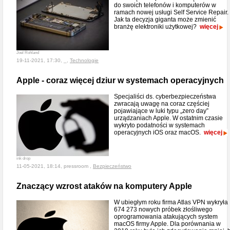
do swoich telefonów i komputerów w
ramach nowej usługi Self Service Repair.
Jak ta decyzja giganta może zmienić
branżę elektroniki użytkowej?
więcej
Joel Rohland
19-11-2021, 17:30, _,
Technologie
Apple - coraz więcej dziur w systemach operacyjnych
Specjaliści ds. cyberbezpieczeństwa
zwracają uwagę na coraz częściej
pojawiające w luki typu „zero day”
urządzaniach Apple. W ostatnim czasie
wykryto podatności w systemach
operacyjnych iOS oraz macOS.
więcej
ink drop
11-05-2021, 18:14, pressroom ,
Bezpieczeństwo
Znaczący wzrost ataków na komputery Apple
W ubiegłym roku firma Atlas VPN wykryła
674 273 nowych próbek złośliwego
oprogramowania atakujących system
macOS firmy Apple. Dla porównania w