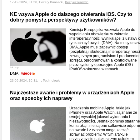
17-12-2024, 01:58, Cezary Bunsecki,
Bezpieczeństwo
KE wzywa Apple do dalszego otwierania iOS. Czy to
dobry pomysł z perspektywy użytkowników?
Komisja Europejska wezwała Apple do
wypełnianiu obowiązku w zakresie
interoperacyjności wynikającej z ustawy 
rynkach cyfrowych (DMA). Na mocy usta
DMA, Apple musi zapewnić dostęp
(bezpłatną i skuteczną interoperacyjność)
zewnętrznym programistom i producento
sprzętu, oprogramowania kontrolowane
przez systemy operacyjne Apple iOS i
ink drop
iPadOS wskazane w ramach
DMA.
więcej
23-09-2024, 16:31, _,
Technologie
Najczęstsze awarie i problemy w urządzeniach Apple
oraz sposoby ich naprawy
Urządzenia mobilne Apple, takie jak
iPhone'y oraz Apple Watch, są znane ze
swojej wysokiej jakości wykonania i
niezawodności. Jednak pomimo staranne
konstrukcji, nie są one całkowicie odporn
na awarie i z czasem mogą zacząć
sprawiać problemy. W tym artykule
przyjrzymy się najczęstszym usterkom