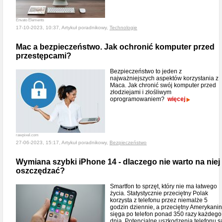
Envato Elements
17-10-2023, 10:37, Artykuł poradnikowy,
Technologie
Mac a bezpieczeństwo. Jak ochronić komputer przed
przestępcami?
Bezpieczeństwo to jeden z
najważniejszych aspektów korzystania z
Maca. Jak chronić swój komputer przed
złodziejami i złośliwym
oprogramowaniem?
więcej
rawpixel.com
27-06-2023, 15:17, Artykuł poradnikowy,
Bezpieczeństwo
Wymiana szybki iPhone 14 - dlaczego nie warto na niej
oszczędzać?
Smartfon to sprzęt, który nie ma łatwego
życia. Statystycznie przeciętny Polak
korzysta z telefonu przez niemalże 5
godzin dziennie, a przeciętny Amerykanin
sięga po telefon ponad 350 razy każdego
dnia. Potencjalne uszkodzenia telefonu s