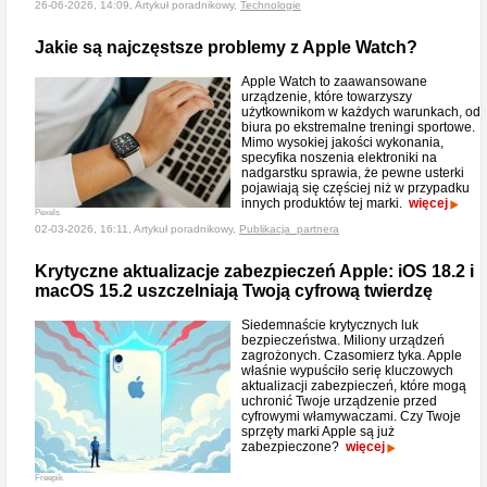
26-06-2026, 14:09, Artykuł poradnikowy,
Technologie
Jakie są najczęstsze problemy z Apple Watch?
Apple Watch to zaawansowane
urządzenie, które towarzyszy
użytkownikom w każdych warunkach, od
biura po ekstremalne treningi sportowe.
Mimo wysokiej jakości wykonania,
specyfika noszenia elektroniki na
nadgarstku sprawia, że pewne usterki
pojawiają się częściej niż w przypadku
innych produktów tej marki.
więcej
Pexels
02-03-2026, 16:11, Artykuł poradnikowy,
Publikacja_partnera
Krytyczne aktualizacje zabezpieczeń Apple: iOS 18.2 i
macOS 15.2 uszczelniają Twoją cyfrową twierdzę
Siedemnaście krytycznych luk
bezpieczeństwa. Miliony urządzeń
zagrożonych. Czasomierz tyka. Apple
właśnie wypuściło serię kluczowych
aktualizacji zabezpieczeń, które mogą
uchronić Twoje urządzenie przed
cyfrowymi włamywaczami. Czy Twoje
sprzęty marki Apple są już
zabezpieczone?
więcej
Freepik