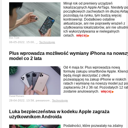
Minął rok od premiery urządzeń
lokalizacyjnych Apple AirTags. Niestety p
początkowych zachwytach im dłużej Airta
pozostają na rynku, tym budzą więcej
kontrowersji. Dodatkowo ostatnie
aktualizacje, ani nie poprawiły wrażeń z
użytkowania lokalizatorów, ani nie utrudni
ich wykorzystywania w nielegalnych
celach.
więcej
Đức Trịnh
06-05-2022, 15:00, _,
Technologie
Plus wprowadza możliwość wymiany iPhona na nowsz
model co 2 lata
Od 4 maja br. Plus wprowadza nową
formułę zakupu smartfonów Apple. Klienc
będą mogli skorzystać z oferty
pozwalającej na zakup iPhone w niskich
ratach i wymianę na nowszy model już po
zapłaceniu 24 z 36 rat. Pozostałych 12 rat
zostanie anulowanych.
więcej
Daniel Romero
28-04-2022, 13:58, pressroom ,
Technologie
Luka bezpieczeństwa w kodeku Apple zagraża
użytkownikom Androida
Podatności, które pozwalały na zdalny