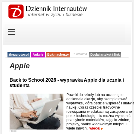
< reklama
the:protocol
Aukcje
Bukmacherzy
Dodaj artykuł / link
Apple
Back to School 2026 - wyprawka Apple dla ucznia i
studenta
Powrót do szkoły lub na uczelnię to
doskonała okazja, aby skompletować
wyprawkę, która będzie wspierać i ułatwi
naukę. Coraz częściej tradycyjne
rozwiązania w edukacji są zastępowane
przez technologię – tu można wymienić
przesyłanie materiałów, zajęcia zdalne,
projekty, naukę w dowolnym miejscu i
wiele innych.
więcej
Pexels