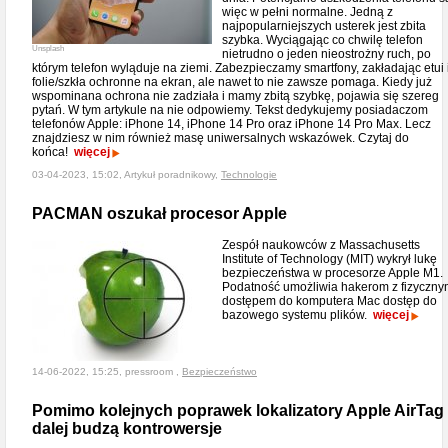
więc w pełni normalne. Jedną z
najpopularniejszych usterek jest zbita
szybka. Wyciągając co chwilę telefon
Unsplash
nietrudno o jeden nieostrożny ruch, po
którym telefon wyląduje na ziemi. Zabezpieczamy smartfony, zakładając etui 
folie/szkła ochronne na ekran, ale nawet to nie zawsze pomaga. Kiedy już
wspominana ochrona nie zadziała i mamy zbitą szybkę, pojawia się szereg
pytań. W tym artykule na nie odpowiemy. Tekst dedykujemy posiadaczom
telefonów Apple: iPhone 14, iPhone 14 Pro oraz iPhone 14 Pro Max. Lecz
znajdziesz w nim również masę uniwersalnych wskazówek. Czytaj do
końca!
więcej
03-04-2023, 15:02, Artykuł poradnikowy,
Technologie
PACMAN oszukał procesor Apple
Zespół naukowców z Massachusetts
Institute of Technology (MIT) wykrył lukę
bezpieczeństwa w procesorze Apple M1.
Podatność umożliwia hakerom z fizyczn
dostępem do komputera Mac dostęp do
bazowego systemu plików.
więcej
14-06-2022, 15:25, pressroom ,
Bezpieczeństwo
Pomimo kolejnych poprawek lokalizatory Apple AirTag
dalej budzą kontrowersje