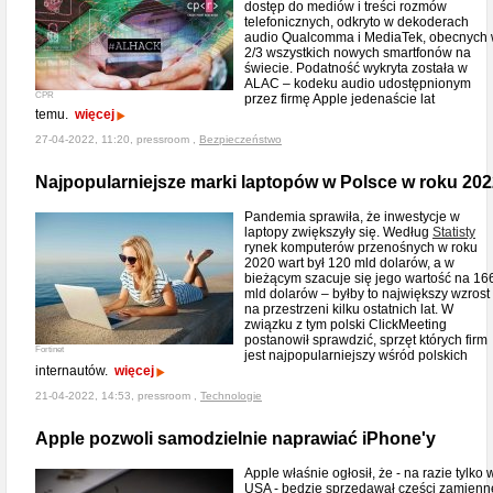
dostęp do mediów i treści rozmów
telefonicznych, odkryto w dekoderach
audio Qualcomma i MediaTek, obecnych
2/3 wszystkich nowych smartfonów na
świecie. Podatność wykryta została w
ALAC – kodeku audio udostępnionym
CPR
przez firmę Apple jedenaście lat
temu.
więcej
27-04-2022, 11:20, pressroom ,
Bezpieczeństwo
Najpopularniejsze marki laptopów w Polsce w roku 202
Pandemia sprawiła, że inwestycje w
laptopy zwiększyły się. Według
Statisty
rynek komputerów przenośnych w roku
2020 wart był 120 mld dolarów, a w
bieżącym szacuje się jego wartość na 16
mld dolarów – byłby to największy wzrost
na przestrzeni kilku ostatnich lat. W
związku z tym polski ClickMeeting
postanowił sprawdzić, sprzęt których firm
Fortinet
jest najpopularniejszy wśród polskich
internautów.
więcej
21-04-2022, 14:53, pressroom ,
Technologie
Apple pozwoli samodzielnie naprawiać iPhone'y
Apple właśnie ogłosił, że - na razie tylko 
USA - będzie sprzedawał części zamienn