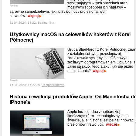
występującym w tych sprzętach oraz
Pixabay
możliwym sposobom ich naprawy –
zarówno samodzielnym, jak i przy pomocy profesjonalnych
serwisów.
więcej
11-04-2024, 12:32, Sabina Iling,
Użytkownicy macOS na celowników hakerów z Korei
Północnej
Grupa BlueNoroff z Korei Północnej, zna
z działalności cyberprzestępczej,
zaatakowała systemy macOS nowym
złośliwym oprogramowaniem ObjCShellz
Jakie są skutki tego ataku i jak się przed
nim uchronić?
więcej
Freepik
15-11-2023, 15:22, si,
Bezpieczeństwo
Historia i ewolucja produktów Apple: Od Macintosha d
iPhone'a
Apple Inc. to jedna z najbardziej
ikonicznych firm technologicznych na
świecie, a jej historia jest pełna innowacji
przełomów i rewolucji.
więcej