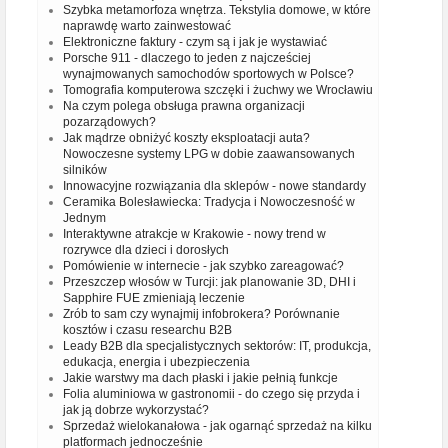
Szybka metamorfoza wnętrza. Tekstylia domowe, w które
naprawdę warto zainwestować
Elektroniczne faktury - czym są i jak je wystawiać
Porsche 911 - dlaczego to jeden z najcześciej
wynajmowanych samochodów sportowych w Polsce?
Tomografia komputerowa szczęki i żuchwy we Wrocławiu
Na czym polega obsługa prawna organizacji
pozarządowych?
Jak mądrze obniżyć koszty eksploatacji auta?
Nowoczesne systemy LPG w dobie zaawansowanych
silników
Innowacyjne rozwiązania dla sklepów - nowe standardy
Ceramika Bolesławiecka: Tradycja i Nowoczesność w
Jednym
Interaktywne atrakcje w Krakowie - nowy trend w
rozrywce dla dzieci i dorosłych
Pomówienie w internecie - jak szybko zareagować?
Przeszczep włosów w Turcji: jak planowanie 3D, DHI i
Sapphire FUE zmieniają leczenie
Zrób to sam czy wynajmij infobrokera? Porównanie
kosztów i czasu researchu B2B
Leady B2B dla specjalistycznych sektorów: IT, produkcja,
edukacja, energia i ubezpieczenia
Jakie warstwy ma dach płaski i jakie pełnią funkcje
Folia aluminiowa w gastronomii - do czego się przyda i
jak ją dobrze wykorzystać?
Sprzedaż wielokanałowa - jak ogarnąć sprzedaż na kilku
platformach jednocześnie