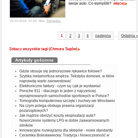
swoje auto. Co wymyślili?
więcej
30-10-2018, 22:43, Nika,
Pieniądze
...
1
2
3
4
następna
Ostatnia »
Zobacz wszystkie tagi (Chmura Tagów)
Artykuły gościnne
Gdzie stosuje się jednorazowe rękawice foliowe?
Szybka metamorfoza wnętrza. Tekstylia domowe, w które
naprawdę warto zainwestować
Elektroniczne faktury - czym są i jak je wystawiać
Porsche 911 - dlaczego to jeden z najcześciej
wynajmowanych samochodów sportowych w Polsce?
Tomografia komputerowa szczęki i żuchwy we Wrocławiu
Na czym polega obsługa prawna organizacji
pozarządowych?
Jak mądrze obniżyć koszty eksploatacji auta?
Nowoczesne systemy LPG w dobie zaawansowanych
silników
Innowacyjne rozwiązania dla sklepów - nowe standardy
Ceramika Bolesławiecka: Tradycja i Nowoczesność w