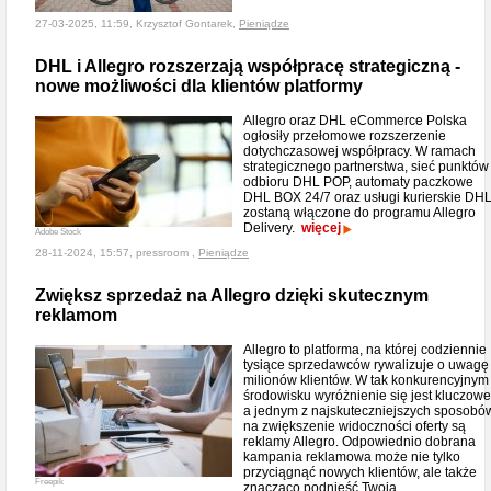
27-03-2025, 11:59, Krzysztof Gontarek,
Pieniądze
DHL i Allegro rozszerzają współpracę strategiczną -
nowe możliwości dla klientów platformy
Allegro oraz DHL eCommerce Polska
ogłosiły przełomowe rozszerzenie
dotychczasowej współpracy. W ramach
strategicznego partnerstwa, sieć punktów
odbioru DHL POP, automaty paczkowe
DHL BOX 24/7 oraz usługi kurierskie DH
zostaną włączone do programu Allegro
Delivery.
więcej
Adobe Stock
28-11-2024, 15:57, pressroom ,
Pieniądze
Zwiększ sprzedaż na Allegro dzięki skutecznym
reklamom
Allegro to platforma, na której codziennie
tysiące sprzedawców rywalizuje o uwagę
milionów klientów. W tak konkurencyjnym
środowisku wyróżnienie się jest kluczowe
a jednym z najskuteczniejszych sposobó
na zwiększenie widoczności oferty są
reklamy Allegro. Odpowiednio dobrana
kampania reklamowa może nie tylko
przyciągnąć nowych klientów, ale także
Freepik
znacząco podnieść Twoją