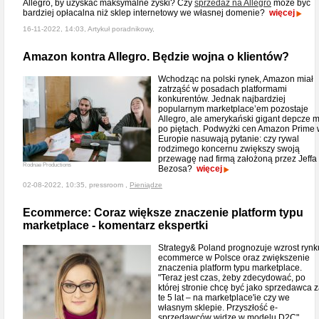
Allegro, by uzyskać maksymalne zyski? Czy
sprzedaż na Allegro
może być
bardziej opłacalna niż sklep internetowy we własnej domenie?
więcej
16-11-2022, 14:03, Artykuł poradnikowy,
Amazon kontra Allegro. Będzie wojna o klientów?
Wchodząc na polski rynek, Amazon miał
zatrząść w posadach platformami
konkurentów. Jednak najbardziej
popularnym marketplace’em pozostaje
Allegro, ale amerykański gigant depcze 
po piętach. Podwyżki cen Amazon Prime
Europie nasuwają pytanie: czy rywal
rodzimego koncernu zwiększy swoją
przewagę nad firmą założoną przez Jeffa
Rodnae Productions
Bezosa?
więcej
02-08-2022, 10:35, pressroom ,
Pieniądze
Ecommerce: Coraz większe znaczenie platform typu
marketplace - komentarz ekspertki
Strategy& Poland prognozuje wzrost rynk
ecommerce w Polsce oraz zwiększenie
znaczenia platform typu marketplace.
"Teraz jest czas, żeby zdecydować, po
której stronie chcę być jako sprzedawca 
te 5 lat – na marketplace'ie czy we
własnym sklepie. Przyszłość e-
sprzedawców widzę w modelu D2C"