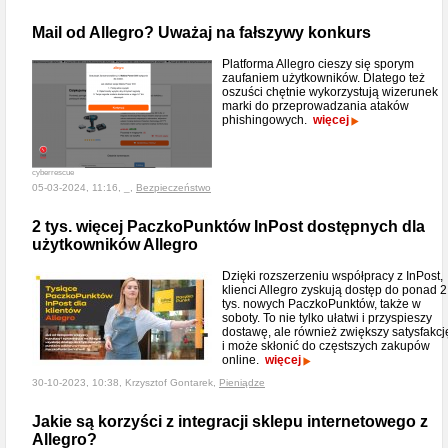
Mail od Allegro? Uważaj na fałszywy konkurs
Platforma Allegro cieszy się sporym
zaufaniem użytkowników. Dlatego też
oszuści chętnie wykorzystują wizerunek
marki do przeprowadzania ataków
phishingowych.
więcej
cyberrescue
05-03-2024, 11:16, _,
Bezpieczeństwo
2 tys. więcej PaczkoPunktów InPost dostępnych dla
użytkowników Allegro
Dzięki rozszerzeniu współpracy z InPost,
klienci Allegro zyskują dostęp do ponad 2
tys. nowych PaczkoPunktów, także w
soboty. To nie tylko ułatwi i przyspieszy
dostawę, ale również zwiększy satysfakcj
i może skłonić do częstszych zakupów
online.
więcej
30-10-2023, 10:38, Krzysztof Gontarek,
Pieniądze
Jakie są korzyści z integracji sklepu internetowego z
Allegro?