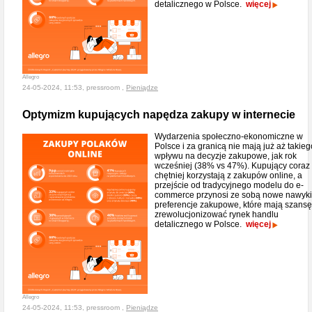
detalicznego w Polsce.
więcej
Allegro
24-05-2024, 11:53, pressroom ,
Pieniądze
Optymizm kupujących napędza zakupy w internecie
Wydarzenia społeczno-ekonomiczne w
Polsce i za granicą nie mają już aż takieg
wpływu na decyzje zakupowe, jak rok
wcześniej (38% vs 47%). Kupujący coraz
chętniej korzystają z zakupów online, a
przejście od tradycyjnego modelu do e-
commerce przynosi ze sobą nowe nawyki
preferencje zakupowe, które mają szansę
zrewolucjonizować rynek handlu
detalicznego w Polsce.
więcej
Allegro
24-05-2024, 11:53, pressroom ,
Pieniądze