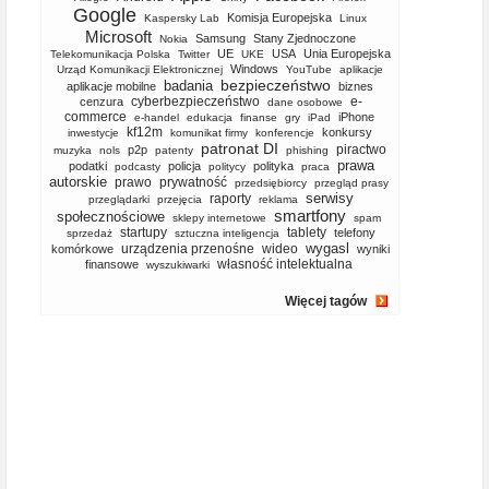
Google
Komisja Europejska
Kaspersky Lab
Linux
Microsoft
Samsung
Stany Zjednoczone
Nokia
UE
USA
Unia Europejska
Telekomunikacja Polska
Twitter
UKE
Windows
Urząd Komunikacji Elektronicznej
YouTube
aplikacje
bezpieczeństwo
badania
aplikacje mobilne
biznes
cyberbezpieczeństwo
e-
cenzura
dane osobowe
commerce
iPhone
e-handel
edukacja
finanse
gry
iPad
kf12m
konkursy
inwestycje
komunikat firmy
konferencje
patronat DI
piractwo
p2p
muzyka
nols
patenty
phishing
prawa
podatki
policja
polityka
podcasty
politycy
praca
autorskie
prawo
prywatność
przedsiębiorcy
przegląd prasy
serwisy
raporty
przeglądarki
przejęcia
reklama
smartfony
społecznościowe
sklepy internetowe
spam
startupy
tablety
telefony
sprzedaż
sztuczna inteligencja
wygasl
urządzenia przenośne
wideo
komórkowe
wyniki
własność intelektualna
finansowe
wyszukiwarki
Więcej tagów