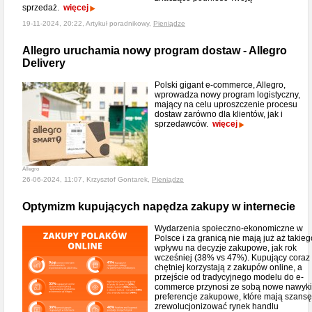
sprzedaż.
więcej
19-11-2024, 20:22, Artykuł poradnikowy,
Pieniądze
Allegro uruchamia nowy program dostaw - Allegro
Delivery
Polski gigant e-commerce, Allegro,
wprowadza nowy program logistyczny,
mający na celu uproszczenie procesu
dostaw zarówno dla klientów, jak i
sprzedawców.
więcej
Allegro
26-06-2024, 11:07, Krzysztof Gontarek,
Pieniądze
Optymizm kupujących napędza zakupy w internecie
Wydarzenia społeczno-ekonomiczne w
Polsce i za granicą nie mają już aż takieg
wpływu na decyzje zakupowe, jak rok
wcześniej (38% vs 47%). Kupujący coraz
chętniej korzystają z zakupów online, a
przejście od tradycyjnego modelu do e-
commerce przynosi ze sobą nowe nawyki
preferencje zakupowe, które mają szansę
zrewolucjonizować rynek handlu