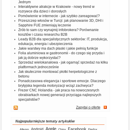
Jednym
Interaktywne atrakcje w Krakowie - nowy trend w
rozrywce dla dzieci i dorosłych
Pomówienie w internecie - jak szybko zareagować?
Przeszczep włosów w Turcji: jak planowanie 3D, DHI i
Sapphire FUE zmieniają leczenie
Zrób to sam czy wynajmij infobrokera? Porównanie
kosztów i czasu researchu B2B
Leady B2B dla specjalistycznych sektorów: IT, produkcja,
edukacja, energia i ubezpieczenia
Jakie warstwy ma dach płaski i jakie pełnią funkcje
Folia aluminiowa w gastronomii - do czego się przyda i
jak ją dobrze wykorzystać?
Sprzedaż wielokanałowa - jak ogarnąć sprzedaż na kilku
platformach jednocześnie
Jak skutecznie montować płotki herpetologiczne z
betonu
Ponadczasowa elegancja i sportowe emocje. Dlaczego
brytyjska legenda motoryzacji wciąż zachwyca?
Frezer CNC Holandia - jak praca na nowoczesnych
obrabiarkach nowej generacji przyciąga najlepszych
specjalistów?
Zapytaj o ofertę
Najpopularniejsze tematy artykułów
Apple
Facebook
Android
Allegro
Chiny
Firefox