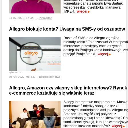
komentuje dane z raportu Ewa Bartnik,
wiceprezeska i dyrektorka finansowa
IMKER.
więcej
11-07-2022, 16:45, _,
Pieniądze
Allegro blokuje konta? Uwaga na SMS-y od oszustów
Dostałeś SMS-a od Allegro z groźbą
blokady konta? To oszustwo! W ten spos
internetowi przestępcy chcą otrzymać
dostęp do Twojego konta bankowego, że
przejąć Twoje środki.
więcej
cyberrescue
06-04-2022, 08:43, _,
Bezpieczeństwo
Allegro, Amazon czy własny sklep internetowy? Rynek
e-commerce kształtuje się właśnie teraz
Sklepy internetowe mają problem. Muszą
konkurować między sobą, ale też z
potężnymi marketplace’ami jak Allegro cz
Amazon. Jak wyjść z tej potyczki z
podniesioną głową i pełną kieszenią? Co
sami klienci zyskują, kupując w mniejszy
sklepach kosztem molochów?
więcej