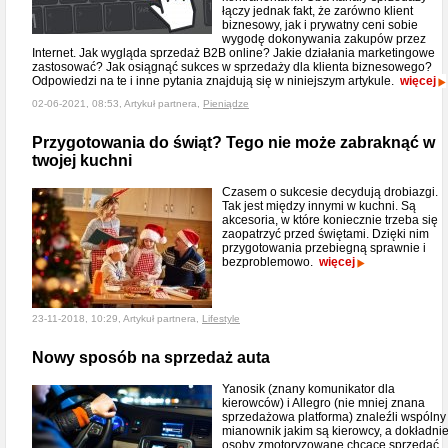
łączy jednak fakt, że zarówno klient
biznesowy, jak i prywatny ceni sobie
wygodę dokonywania zakupów przez
Internet. Jak wygląda sprzedaż B2B online? Jakie działania marketingowe
zastosować? Jak osiągnąć sukces w sprzedaży dla klienta biznesowego?
Odpowiedzi na te i inne pytania znajdują się w niniejszym artykule.
więcej
02-06-2021, 08:53, Artykuł partnera,
Pieniądze
Przygotowania do świąt? Tego nie może zabraknąć w
twojej kuchni
Czasem o sukcesie decydują drobiazgi.
Tak jest między innymi w kuchni. Są
akcesoria, w które koniecznie trzeba się
zaopatrzyć przed świętami. Dzięki nim
przygotowania przebiegną sprawnie i
bezproblemowo.
więcej
23-11-2018, 10:29, Artykuł partnera,
Lifestyle
Nowy sposób na sprzedaż auta
Yanosik (znany komunikator dla
kierowców) i Allegro (nie mniej znana
sprzedażowa platforma) znaleźli wspólny
mianownik jakim są kierowcy, a dokładnie
osoby zmotoryzowane chcące sprzedać