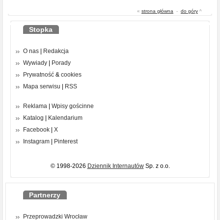
«
strona główna
-
do góry
^
Stopka
O nas
|
Redakcja
Wywiady
|
Porady
Prywatność
&
cookies
Mapa serwisu
|
RSS
Reklama
|
Wpisy gościnne
Katalog
|
Kalendarium
Facebook
|
X
Instagram
|
Pinterest
© 1998-2026
Dziennik Internautów
Sp. z o.o.
Partnerzy
Przeprowadzki Wrocław