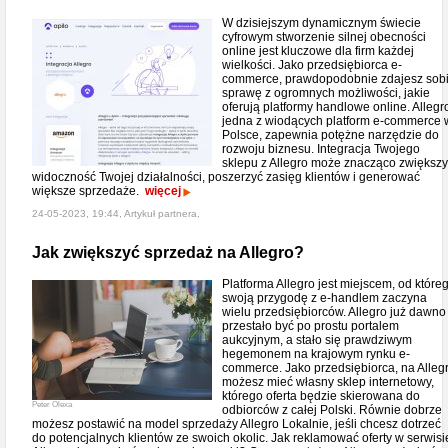
W dzisiejszym dynamicznym świecie
cyfrowym stworzenie silnej obecności
online jest kluczowe dla firm każdej
wielkości. Jako przedsiębiorca e-
commerce, prawdopodobnie zdajesz sob
sprawę z ogromnych możliwości, jakie
oferują platformy handlowe online. Allegr
jedna z wiodących platform e-commerce 
Polsce, zapewnia potężne narzędzie do
rozwoju biznesu. Integracja Twojego
sklepu z Allegro może znacząco zwiększ
widoczność Twojej działalności, poszerzyć zasięg klientów i generować
większe sprzedaże.
więcej
24-05-2023, 19:44, Artykuł partnera,
Jak zwiększyć sprzedaż na Allegro?
Platforma Allegro jest miejscem, od które
swoją przygodę z e-handlem zaczyna
wielu przedsiębiorców. Allegro już dawno
przestało być po prostu portalem
aukcyjnym, a stało się prawdziwym
hegemonem na krajowym rynku e-
commerce. Jako przedsiębiorca, na Alleg
możesz mieć własny sklep internetowy,
którego oferta będzie skierowana do
Peter Olexa
odbiorców z całej Polski. Równie dobrze
możesz postawić na model sprzedaży Allegro Lokalnie, jeśli chcesz dotrzeć
do potencjalnych klientów ze swoich okolic. Jak reklamować oferty w serwisi