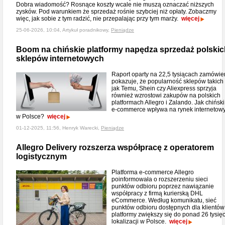
Dobra wiadomość? Rosnące koszty wcale nie muszą oznaczać niższych
zysków. Pod warunkiem że sprzedaż rośnie szybciej niż opłaty. Zobaczmy
więc, jak sobie z tym radzić, nie przepalając przy tym marży.
więcej
25-06-2026, 10:04, Artykuł poradnikowy,
Pieniądze
Boom na chińskie platformy napędza sprzedaż polskic
sklepów internetowych
Raport oparty na 22,5 tysiącach zamówie
pokazuje, że popularność sklepów takich
jak Temu, Shein czy Aliexpress sprzyja
również wzrostowi zakupów na polskich
platformach Allegro i Zalando. Jak chiński
e-commerce wpływa na rynek internetow
w Polsce?
więcej
01-12-2025, 11:56, Henryk Warecki,
Pieniądze
Allegro Delivery rozszerza współpracę z operatorem
logistycznym
Platforma e-commerce Allegro
poinformowała o rozszerzeniu sieci
punktów odbioru poprzez nawiązanie
współpracy z firmą kurierską DHL
eCommerce. Według komunikatu, sieć
punktów odbioru dostępnych dla klientów
platformy zwiększy się do ponad 26 tysię
lokalizacji w Polsce.
więcej