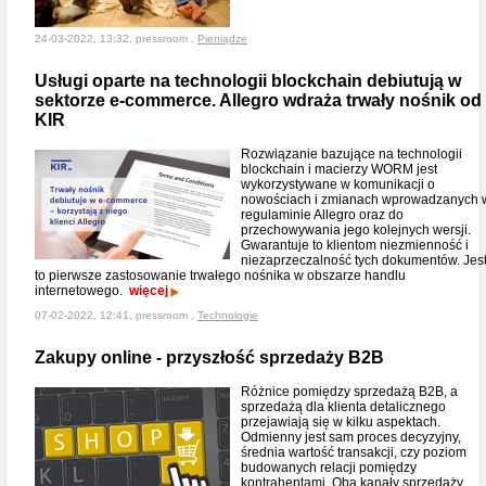
24-03-2022, 13:32, pressroom ,
Pieniądze
Usługi oparte na technologii blockchain debiutują w
sektorze e-commerce. Allegro wdraża trwały nośnik od
KIR
Rozwiązanie bazujące na technologii
blockchain i macierzy WORM jest
wykorzystywane w komunikacji o
nowościach i zmianach wprowadzanych 
regulaminie Allegro oraz do
przechowywania jego kolejnych wersji.
Gwarantuje to klientom niezmienność i
niezaprzeczalność tych dokumentów. Jes
to pierwsze zastosowanie trwałego nośnika w obszarze handlu
internetowego.
więcej
07-02-2022, 12:41, pressroom ,
Technologie
Zakupy online - przyszłość sprzedaży B2B
Różnice pomiędzy sprzedażą B2B, a
sprzedażą dla klienta detalicznego
przejawiają się w kilku aspektach.
Odmienny jest sam proces decyzyjny,
średnia wartość transakcji, czy poziom
budowanych relacji pomiędzy
kontrahentami. Oba kanały sprzedaży