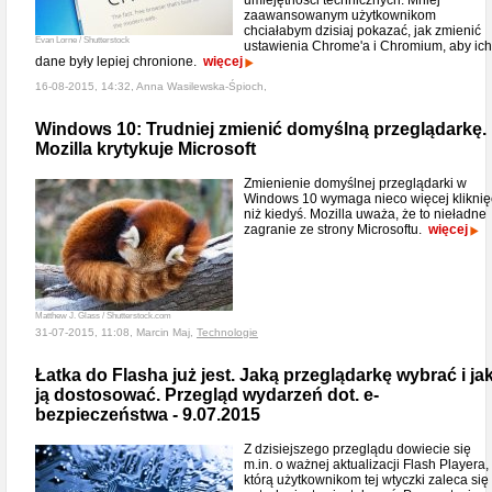
umiejętności technicznych. Mniej
zaawansowanym użytkownikom
chciałabym dzisiaj pokazać, jak zmienić
Evan Lorne / Shutterstock
ustawienia Chrome'a i Chromium, aby ich
dane były lepiej chronione.
więcej
16-08-2015, 14:32, Anna Wasilewska-Śpioch,
Windows 10: Trudniej zmienić domyślną przeglądarkę.
Mozilla krytykuje Microsoft
Zmienienie domyślnej przeglądarki w
Windows 10 wymaga nieco więcej kliknię
niż kiedyś. Mozilla uważa, że to nieładne
zagranie ze strony Microsoftu.
więcej
Matthew J. Glass / Shutterstock.com
31-07-2015, 11:08, Marcin Maj,
Technologie
Łatka do Flasha już jest. Jaką przeglądarkę wybrać i ja
ją dostosować. Przegląd wydarzeń dot. e-
bezpieczeństwa - 9.07.2015
Z dzisiejszego przeglądu dowiecie się
m.in. o ważnej aktualizacji Flash Playera,
którą użytkownikom tej wtyczki zaleca się