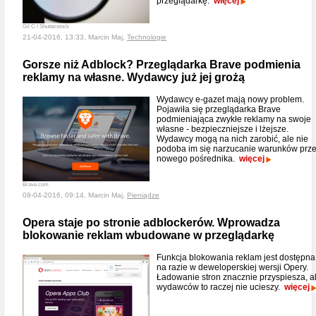
przeglądarkę.
więcej
Gil C / Shutterstock
21-04-2016, 13:33, Marcin Maj,
Technologie
Gorsze niż Adblock? Przeglądarka Brave podmienia
reklamy na własne. Wydawcy już jej grożą
Wydawcy e-gazet mają nowy problem.
Pojawiła się przeglądarka Brave
podmieniająca zwykłe reklamy na swoje
własne - bezpieczniejsze i lżejsze.
Wydawcy mogą na nich zarobić, ale nie
podoba im się narzucanie warunków prz
nowego pośrednika.
więcej
Brave.com
08-04-2016, 09:14, Marcin Maj,
Pieniądze
Opera staje po stronie adblockerów. Wprowadza
blokowanie reklam wbudowane w przeglądarkę
Funkcja blokowania reklam jest dostępna
na razie w deweloperskiej wersji Opery.
Ładowanie stron znacznie przyspiesza, a
wydawców to raczej nie ucieszy.
więcej