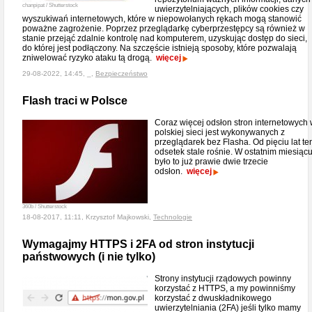
chanpipat / Shutterstock
uwierzytelniających, plików cookies czy
wyszukiwań internetowych, które w niepowołanych rękach mogą stanowić
poważne zagrożenie. Poprzez przeglądarkę cyberprzestępcy są również w
stanie przejąć zdalnie kontrolę nad komputerem, uzyskując dostęp do sieci,
do której jest podłączony. Na szczęście istnieją sposoby, które pozwalają
zniwelować ryzyko ataku tą drogą.
więcej
29-08-2022, 14:45, _,
Bezpieczeństwo
Flash traci w Polsce
Coraz więcej odsłon stron internetowych
polskiej sieci jest wykonywanych z
przeglądarek bez Flasha. Od pięciu lat te
odsetek stale rośnie. W ostatnim miesiąc
było to już prawie dwie trzecie
odsłon.
więcej
360b / Shutterstock
18-08-2017, 11:11, Krzysztof Majkowski,
Technologie
Wymagajmy HTTPS i 2FA od stron instytucji
państwowych (i nie tylko)
Strony instytucji rządowych powinny
korzystać z HTTPS, a my powinniśmy
korzystać z dwuskładnikowego
uwierzytelniania (2FA) jeśli tylko mamy