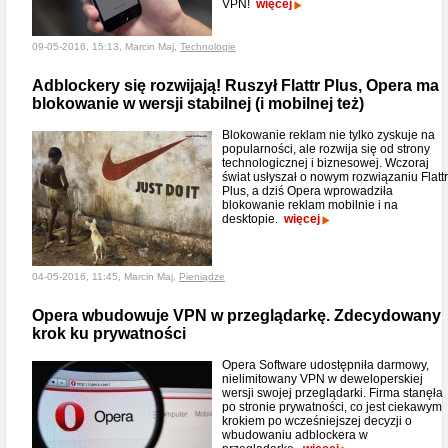
VPN!
więcej
09-05-2016, 15:13, Marcin Maj,
Technologie
Adblockery się rozwijają! Ruszył Flattr Plus, Opera ma
blokowanie w wersji stabilnej (i mobilnej też)
Blokowanie reklam nie tylko zyskuje na
popularności, ale rozwija się od strony
technologicznej i biznesowej. Wczoraj
świat usłyszał o nowym rozwiązaniu Flattr
Plus, a dziś Opera wprowadziła
blokowanie reklam mobilnie i na
desktopie.
więcej
04-05-2016, 11:45, Marcin Maj,
Pieniądze
Opera wbudowuje VPN w przeglądarkę. Zdecydowany
krok ku prywatności
Opera Software udostępniła darmowy,
nielimitowany VPN w deweloperskiej
wersji swojej przeglądarki. Firma stanęła
po stronie prywatności, co jest ciekawym
krokiem po wcześniejszej decyzji o
wbudowaniu adblockera w