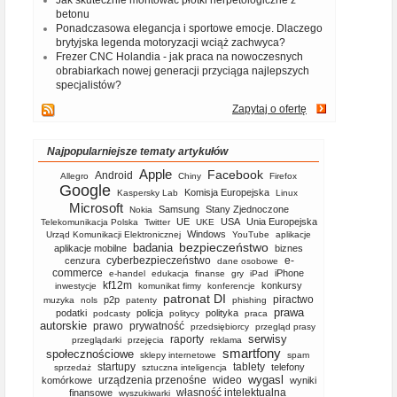
betonu
Ponadczasowa elegancja i sportowe emocje. Dlaczego
brytyjska legenda motoryzacji wciąż zachwyca?
Frezer CNC Holandia - jak praca na nowoczesnych
obrabiarkach nowej generacji przyciąga najlepszych
specjalistów?
Zapytaj o ofertę
Najpopularniejsze tematy artykułów
Apple
Facebook
Android
Allegro
Chiny
Firefox
Google
Komisja Europejska
Kaspersky Lab
Linux
Microsoft
Samsung
Stany Zjednoczone
Nokia
UE
USA
Unia Europejska
Telekomunikacja Polska
Twitter
UKE
Windows
Urząd Komunikacji Elektronicznej
YouTube
aplikacje
bezpieczeństwo
badania
aplikacje mobilne
biznes
cyberbezpieczeństwo
e-
cenzura
dane osobowe
commerce
iPhone
e-handel
edukacja
finanse
gry
iPad
kf12m
konkursy
inwestycje
komunikat firmy
konferencje
patronat DI
piractwo
p2p
muzyka
nols
patenty
phishing
prawa
podatki
policja
polityka
podcasty
politycy
praca
autorskie
prawo
prywatność
przedsiębiorcy
przegląd prasy
serwisy
raporty
przeglądarki
przejęcia
reklama
smartfony
społecznościowe
sklepy internetowe
spam
startupy
tablety
telefony
sprzedaż
sztuczna inteligencja
wygasl
urządzenia przenośne
wideo
komórkowe
wyniki
własność intelektualna
finansowe
wyszukiwarki