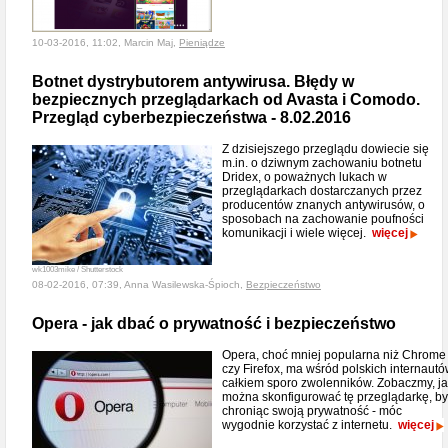
10-03-2016, 11:02, Marcin Maj,
Pieniądze
Botnet dystrybutorem antywirusa. Błędy w
bezpiecznych przeglądarkach od Avasta i Comodo.
Przegląd cyberbezpieczeństwa - 8.02.2016
Z dzisiejszego przeglądu dowiecie się
m.in. o dziwnym zachowaniu botnetu
Dridex, o poważnych lukach w
przeglądarkach dostarczanych przez
producentów znanych antywirusów, o
sposobach na zachowanie poufności
komunikacji i wiele więcej.
więcej
wk1003mike / Shutterstock
08-02-2016, 07:39, Anna Wasilewska-Śpioch,
Bezpieczeństwo
Opera - jak dbać o prywatność i bezpieczeństwo
Opera, choć mniej popularna niż Chrome
czy Firefox, ma wśród polskich internaut
całkiem sporo zwolenników. Zobaczmy, j
można skonfigurować tę przeglądarkę, by
chroniąc swoją prywatność - móc
wygodnie korzystać z internetu.
więcej