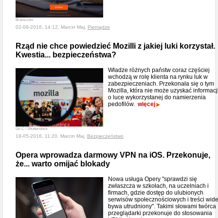
Brave.com
02-09-2016, 14:12, Marcin Maj,
Pieniądze
Rząd nie chce powiedzieć Mozilli z jakiej luki korzystał.
Kwestia... bezpieczeństwa?
Władze różnych państw coraz częściej
wchodzą w rolę klienta na rynku luk w
zabezpieczeniach. Przekonała się o tym
Mozilla, która nie może uzyskać informacj
o luce wykorzystanej do namierzenia
pedofilów.
więcej
Gil C / Shutterstock
18-05-2016, 11:20, Marcin Maj,
Bezpieczeństwo
Opera wprowadza darmowy VPN na iOS. Przekonuje,
że... warto omijać blokady
Nowa usługa Opery "sprawdzi się
zwłaszcza w szkołach, na uczelniach i
firmach, gdzie dostęp do ulubionych
serwisów społecznościowych i treści wid
bywa utrudniony". Takimi słowami twórca
przeglądarki przekonuje do stosowania