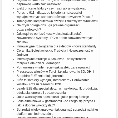
naprawdę warto zainwestować
Elektroniczne faktury - czym są i jak je wystawiać
Porsche 911 - dlaczego to jeden z najcześciej
wynajmowanych samochodów sportowych w Polsce?
Tomografia komputerowa szczęki i żuchwy we Wrocławiu
Na czym polega obsługa prawna organizacji
pozarządowych?
Jak mądrze obniżyć koszty eksploatacji auta?
Nowoczesne systemy LPG w dobie zaawansowanych
silników
Innowacyjne rozwiązania dla sklepów - nowe standardy
Ceramika Bolesławiecka: Tradycja i Nowoczesność w
Jednym
Interaktywne atrakcje w Krakowie - nowy trend w
rozrywce dla dzieci i dorosłych
Pomówienie w internecie - jak szybko zareagować?
Przeszczep włosów w Turcji: jak planowanie 3D, DHI i
Sapphire FUE zmieniają leczenie
Zrób to sam czy wynajmij infobrokera? Porównanie
kosztów i czasu researchu B2B
Leady B2B dla specjalistycznych sektorów: IT, produkcja,
edukacja, energia i ubezpieczenia
Jakie warstwy ma dach płaski i jakie pełnią funkcje
Folia aluminiowa w gastronomii - do czego się przyda i
jak ją dobrze wykorzystać?
Sprzedaż wielokanałowa - jak ogarnąć sprzedaż na kilku
platformach jednocześnie
Jak skutecznie montować płotki herpetologiczne z