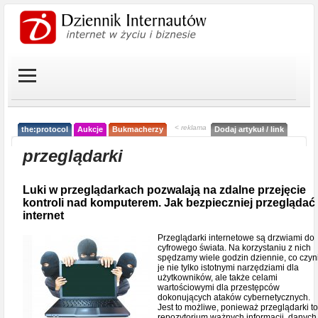
< reklama
the:protocol
Aukcje
Bukmacherzy
Dodaj artykuł / link
przeglądarki
Luki w przeglądarkach pozwalają na zdalne przejęcie
kontroli nad komputerem. Jak bezpieczniej przeglądać
internet
Przeglądarki internetowe są drzwiami do
cyfrowego świata. Na korzystaniu z nich
spędzamy wiele godzin dziennie, co czyn
je nie tylko istotnymi narzędziami dla
użytkowników, ale także celami
wartościowymi dla przestępców
dokonujących ataków cybernetycznych.
Jest to możliwe, ponieważ przeglądarki to
repozytorium ważnych informacji, danych