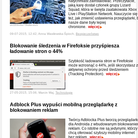
natychmiast zainstalować. Przeczytacie,
jaką karę dostał członek grupy Lizard
Squad, która w święta zaatakowała Xbox
Live i PlayStation Network. Nauczycie się
też, jak zmienić ustawienia przeglądarki, 
nasze dane były lepiej
wk1003mike / Shutterstock
chronione.
więcej
09-07-2015, 12:42, Anna Wasilewska-Śpioch,
Bezpieczeństwo
Blokowanie śledzenia w Firefoksie przyśpiesza
ładowanie stron o 44%
Szybkość ładowania stron w Firefoksie
może wzrosnąć o 44%, jeśli skorzystasz z
aktywnej ochrony przed śledzeniem
(Tracking Protection).
więcej
27-05-2015, 15:06, Marcin Maj,
Technologie
Adblock Plus wypuści mobilną przeglądarkę z
blokowaniem reklam
Twórcy Adblocka Plus tworzą przeglądar
dla Androida z wbudowanym blokowani
reklam. Co istotne nie są jedynymi, którzy
chcą oferować szybszy mobilny internet
bez reklam.
więcej