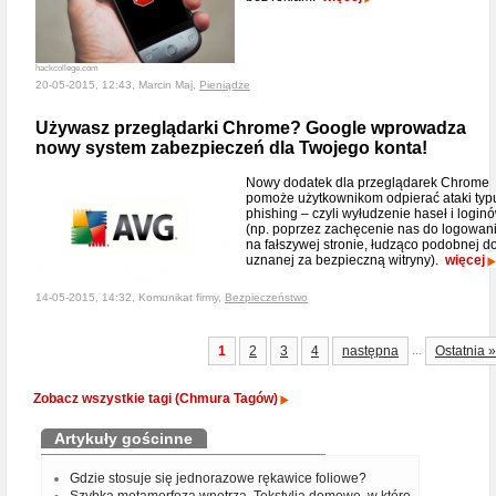
hackcollege.com
20-05-2015, 12:43, Marcin Maj,
Pieniądze
Używasz przeglądarki Chrome? Google wprowadza
nowy system zabezpieczeń dla Twojego konta!
Nowy dodatek dla przeglądarek Chrome
pomoże użytkownikom odpierać ataki typ
phishing – czyli wyłudzenie haseł i login
(np. poprzez zachęcenie nas do logowan
na fałszywej stronie, łudząco podobnej d
uznanej za bezpieczną witryny).
więcej
14-05-2015, 14:32, Komunikat firmy,
Bezpieczeństwo
...
1
2
3
4
następna
Ostatnia »
Zobacz wszystkie tagi (Chmura Tagów)
Artykuły gościnne
Gdzie stosuje się jednorazowe rękawice foliowe?
Szybka metamorfoza wnętrza. Tekstylia domowe, w które