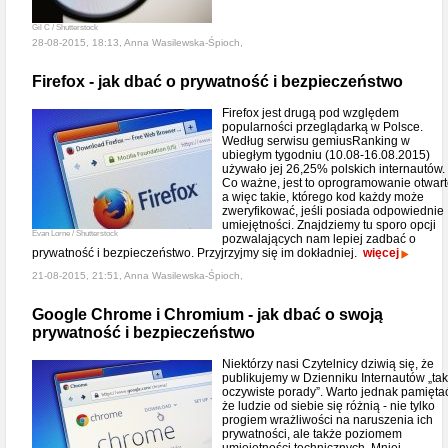
Gil C / Shutterstock
28-08-2015, 18:13, Anna Wasilewska-Śpioch,
Firefox - jak dbać o prywatność i bezpieczeństwo
Firefox jest drugą pod względem
popularności przeglądarką w Polsce.
Według serwisu gemiusRanking w
ubiegłym tygodniu (10.08-16.08.2015)
używało jej 26,25% polskich internautów.
Co ważne, jest to oprogramowanie otwart
a więc takie, którego kod każdy może
zweryfikować, jeśli posiada odpowiednie
umiejętności. Znajdziemy tu sporo opcji
Evan Lorne / Shutterstock
pozwalających nam lepiej zadbać o
prywatność i bezpieczeństwo. Przyjrzyjmy się im dokładniej.
więcej
21-08-2015, 21:51, Anna Wasilewska-Śpioch,
Google Chrome i Chromium - jak dbać o swoją
prywatność i bezpieczeństwo
Niektórzy nasi Czytelnicy dziwią się, że
publikujemy w Dzienniku Internautów „tak
oczywiste porady”. Warto jednak pamięta
że ludzie od siebie się różnią - nie tylko
progiem wrażliwości na naruszenia ich
prywatności, ale także poziomem