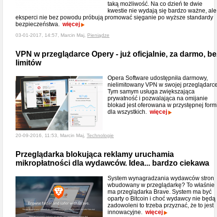
taką możliwość. Na co dzień te dwie
kwestie nie wydają się bardzo ważne, ale
eksperci nie bez powodu próbują promować sięganie po wyższe standardy
bezpieczeństwa.
więcej
03-01-2017, 14:57, Marcin Maj,
Pieniądze
VPN w przeglądarce Opery - już oficjalnie, za darmo, be
limitów
Opera Software udostępniła darmowy,
nielimitowany VPN w swojej przeglądarce
Tym samym usługa zwiększająca
prywatność i pozwalająca na omijanie
blokad jest oferowana w przystępnej form
dla wszystkich.
więcej
20-09-2016, 11:53, Marcin Maj,
Technologie
Przeglądarka blokująca reklamy uruchamia
mikropłatności dla wydawców. Idea... bardzo ciekawa
System wynagradzania wydawców stron
wbudowany w przeglądarkę? To właśnie
ma przeglądarka Brave. System ma być
oparty o Bitcoin i choć wydawcy nie będą
zadowoleni to trzeba przyznać, że to jest
innowacyjne.
więcej