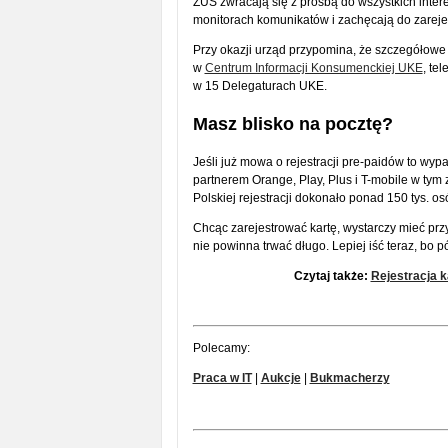
ZUS zwracają się z prośbą do wszystkich inter
monitorach komunikatów i zachęcają do zareje
Przy okazji urząd przypomina, że szczegółowe 
w
Centrum Informacji Konsumenckiej UKE
, te
w 15 Delegaturach UKE.
Masz blisko na pocztę?
Jeśli już mowa o rejestracji pre-paidów to wy
partnerem Orange, Play, Plus i T-mobile w tym 
Polskiej rejestracji dokonało ponad 150 tys. os
Chcąc zarejestrować kartę, wystarczy mieć prz
nie powinna trwać długo. Lepiej iść teraz, bo pó
Czytaj także:
Rejestracja ka
Polecamy:
Praca w IT
|
Aukcje
|
Bukmacherzy