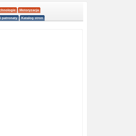
echnologie
Motoryzacja
i patronaty
Katalog stron