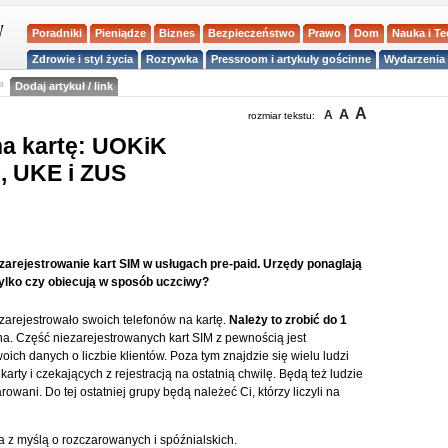
Poradniki
Pieniądze
Biznes
Bezpieczeństwo
Prawo
Dom
Nauka i T
Zdrowie i styl życia
Rozrywka
Pressroom i artykuły gościnne
Wydarzenia 
a
Dodaj artykuł / link
A
A
A
rozmiar tekstu:
na kartę: UOKiK
, UKE i ZUS
zarejestrowanie kart SIM w usługach pre-paid. Urzędy ponaglają
Tylko czy obiecują w sposób uczciwy?
zarejestrowało swoich telefonów na kartę.
Należy to zrobić do 1
ona. Część niezarejestrowanych kart SIM z pewnością jest
ich danych o liczbie klientów. Poza tym znajdzie się wielu ludzi
karty i czekających z rejestracją na ostatnią chwilę. Będą też ludzie
owani. Do tej ostatniej grupy będą należeć Ci, którzy liczyli na
z myślą o rozczarowanych i spóźnialskich.