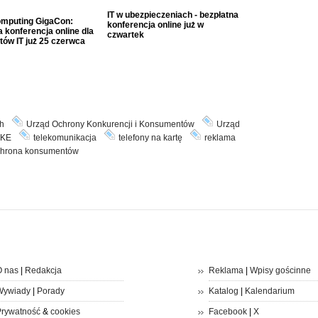
IT w ubezpieczeniach - bezpłatna
mputing GigaCon:
konferencja online już w
 konferencja online dla
czwartek
tów IT już 25 czerwca
h
Urząd Ochrony Konkurencji i Konsumentów
Urząd
KE
telekomunikacja
telefony na kartę
reklama
hrona konsumentów
 nas
|
Redakcja
Reklama
|
Wpisy gościnne
Wywiady
|
Porady
Katalog
|
Kalendarium
rywatność
&
cookies
Facebook
|
X