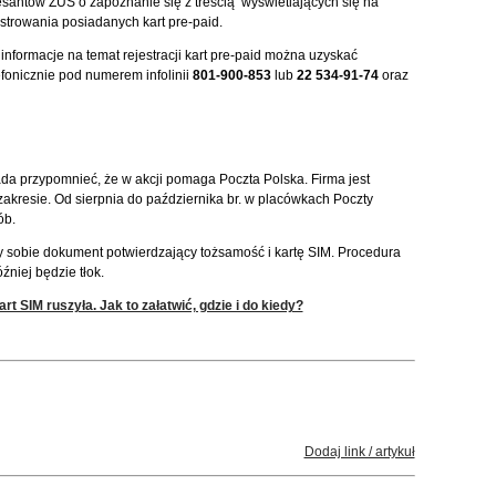
esantów ZUS o zapoznanie się z treścią wyświetlających się na
strowania posiadanych kart pre-paid.
informacje na temat rejestracji kart pre-paid można uzyskać
lefonicznie pod numerem infolinii
801-900-853
lub
22 534-91-74
oraz
pada przypomnieć, że w akcji pomaga Poczta Polska. Firma jest
zakresie. Od sierpnia do października br. w placówkach Poczty
ób.
y sobie dokument potwierdzający tożsamość i kartę SIM. Procedura
źniej będzie tłok.
rt SIM ruszyła. Jak to załatwić, gdzie i do kiedy?
Dodaj link / artykuł