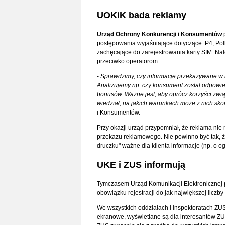
UOKiK bada reklamy
Urząd Ochrony Konkurencji i Konsumentów
p
postępowania wyjaśniające dotyczące: P4, Pol
zachęcające do zarejestrowania karty SIM. Nal
przeciwko operatorom.
-
Sprawdzimy, czy informacje przekazywane w r
Analizujemy np. czy konsument został odpowie
bonusów. Ważne jest, aby oprócz korzyści zwi
wiedział, na jakich warunkach może z nich sko
i Konsumentów.
Przy okazji urząd przypomniał, że reklama ni
przekazu reklamowego. Nie powinno być tak, ż
druczku" ważne dla klienta informacje (np. o
UKE i ZUS informują
Tymczasem Urząd Komunikacji Elektronicznej p
obowiązku rejestracji do jak największej liczby
We wszystkich oddziałach i inspektoratach ZUS
ekranowe, wyświetlane są dla interesantów ZUS 