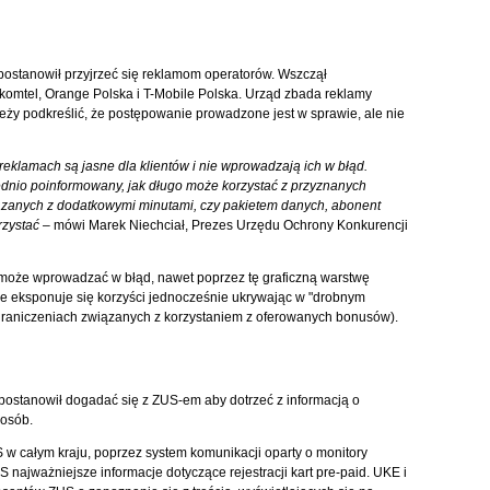
ostanowił przyjrzeć się reklamom operatorów. Wszczął
komtel, Orange Polska i T-Mobile Polska. Urząd zbada reklamy
eży podkreślić, że postępowanie prowadzone jest w sprawie, ale nie
eklamach są jasne dla klientów i nie wprowadzają ich w błąd.
dnio poinformowany, jak długo może korzystać z przyznanych
ązanych z dodatkowymi minutami, czy pakietem danych, abonent
rzystać
– mówi Marek Niechciał, Prezes Urzędu Ochrony Konkurencji
e może wprowadzać w błąd, nawet poprzez tę graficzną warstwę
e eksponuje się korzyści jednocześnie ukrywając w "drobnym
 ograniczeniach związanych z korzystaniem z oferowanych bonusów).
ostanowił dogadać się z ZUS-em aby dotrzeć z informacją o
 osób.
 w całym kraju, poprzez system komunikacji oparty o monitory
najważniejsze informacje dotyczące rejestracji kart pre-paid. UKE i