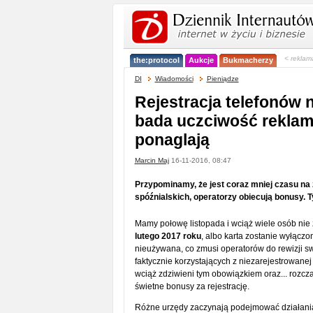
< reklam
the:protocol
Aukcje
Bukmacherzy
DI
Wiadomości
Pieniądze
Rejestracja telefonów 
bada uczciwość reklam
ponaglają
Marcin Maj
16-11-2016, 08:47
Przypominamy, że jest coraz mniej czasu na 
spóźnialskich, operatorzy obiecują bonusy. 
Mamy połowę listopada i wciąż wiele osób nie 
lutego 2017 roku
, albo karta zostanie wyłącz
nieużywana, co zmusi operatorów do rewizji swo
faktycznie korzystających z niezarejestrowanej 
wciąż zdziwieni tym obowiązkiem oraz... rozczar
świetne bonusy za rejestrację.
Różne urzędy zaczynają podejmować działania 