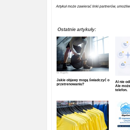
Artykuł może zawierać linki partnerów, umożliw
Ostatnie artykuły:
fot.
Magnific
Jakie objawy mogą świadczyć o
AI nie o
przetrenowaniu?
Ale może
telefon.