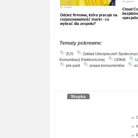
fot.
gigacon
fot.
Freepik
Cloud Co
bezpłatna
Odzież firmowa, która pracuje na
specjalis
rozpoznawalność marki - co
wybrać dla zespołu?
Tematy pokrewne:
ZUS
Zakład Ubezpieczeń Społecznyc
Komunikacji Elektronicznej
UOKiK
U
pre-paid
prawa konsumentów
oc
Stopka
O
P