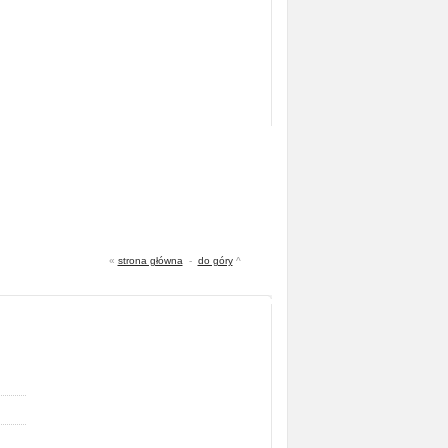
«
strona główna
-
do góry
^