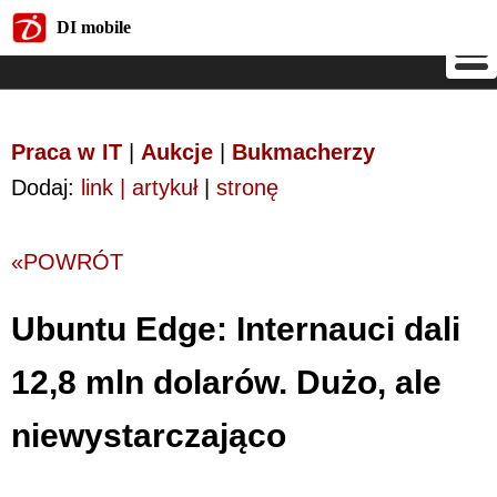
DI mobile
DI mobile
Praca w IT
|
Aukcje
|
Bukmacherzy
Dodaj:
link | artykuł
|
stronę
«POWRÓT
Ubuntu Edge: Internauci dali
12,8 mln dolarów. Dużo, ale
niewystarczająco