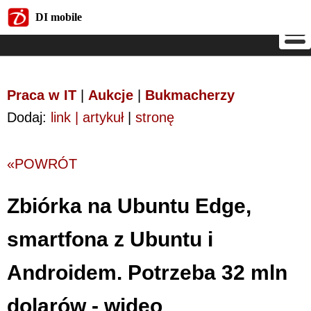
DI mobile
DI mobile
Praca w IT
|
Aukcje
|
Bukmacherzy
Dodaj:
link | artykuł
|
stronę
«POWRÓT
Zbiórka na Ubuntu Edge,
smartfona z Ubuntu i
Androidem. Potrzeba 32 mln
dolarów - wideo