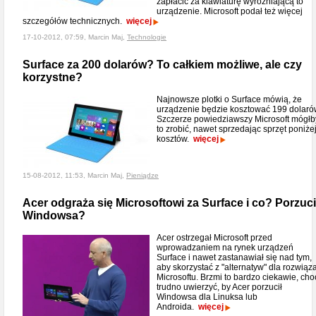
zapłacić za klawiaturę wyróżniającą to
urządzenie. Microsoft podał też więcej
szczegółów technicznych.
więcej
17-10-2012, 07:59, Marcin Maj,
Technologie
Surface za 200 dolarów? To całkiem możliwe, ale czy
korzystne?
Najnowsze plotki o Surface mówią, że
urządzenie będzie kosztować 199 dolaró
Szczerze powiedziawszy Microsoft mógłb
to zrobić, nawet sprzedając sprzęt poniże
kosztów.
więcej
15-08-2012, 11:53, Marcin Maj,
Pieniądze
Acer odgraża się Microsoftowi za Surface i co? Porzuci
Windowsa?
Acer ostrzegał Microsoft przed
wprowadzaniem na rynek urządzeń
Surface i nawet zastanawiał się nad tym,
aby skorzystać z "alternatyw" dla rozwiąz
Microsoftu. Brzmi to bardzo ciekawie, cho
trudno uwierzyć, by Acer porzucił
Windowsa dla Linuksa lub
Androida.
więcej