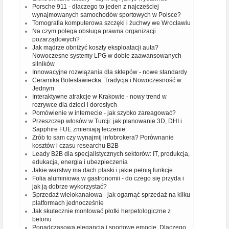
Porsche 911 - dlaczego to jeden z najcześciej
wynajmowanych samochodów sportowych w Polsce?
Tomografia komputerowa szczęki i żuchwy we Wrocławiu
Na czym polega obsługa prawna organizacji
pozarządowych?
Jak mądrze obniżyć koszty eksploatacji auta?
Nowoczesne systemy LPG w dobie zaawansowanych
silników
Innowacyjne rozwiązania dla sklepów - nowe standardy
Ceramika Bolesławiecka: Tradycja i Nowoczesność w
Jednym
Interaktywne atrakcje w Krakowie - nowy trend w
rozrywce dla dzieci i dorosłych
Pomówienie w internecie - jak szybko zareagować?
Przeszczep włosów w Turcji: jak planowanie 3D, DHI i
Sapphire FUE zmieniają leczenie
Zrób to sam czy wynajmij infobrokera? Porównanie
kosztów i czasu researchu B2B
Leady B2B dla specjalistycznych sektorów: IT, produkcja,
edukacja, energia i ubezpieczenia
Jakie warstwy ma dach płaski i jakie pełnią funkcje
Folia aluminiowa w gastronomii - do czego się przyda i
jak ją dobrze wykorzystać?
Sprzedaż wielokanałowa - jak ogarnąć sprzedaż na kilku
platformach jednocześnie
Jak skutecznie montować płotki herpetologiczne z
betonu
Ponadczasowa elegancja i sportowe emocje. Dlaczego