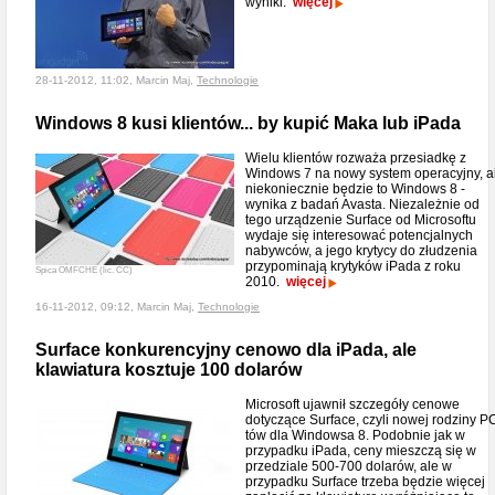
wyniki.
więcej
28-11-2012, 11:02, Marcin Maj,
Technologie
Windows 8 kusi klientów... by kupić Maka lub iPada
Wielu klientów rozważa przesiadkę z
Windows 7 na nowy system operacyjny, a
niekoniecznie będzie to Windows 8 -
wynika z badań Avasta. Niezależnie od
tego urządzenie Surface od Microsoftu
wydaje się interesować potencjalnych
nabywców, a jego krytycy do złudzenia
przypominają krytyków iPada z roku
Spica OMFCHE (lic. CC)
2010.
więcej
16-11-2012, 09:12, Marcin Maj,
Technologie
Surface konkurencyjny cenowo dla iPada, ale
klawiatura kosztuje 100 dolarów
Microsoft ujawnił szczegóły cenowe
dotyczące Surface, czyli nowej rodziny P
tów dla Windowsa 8. Podobnie jak w
przypadku iPada, ceny mieszczą się w
przedziale 500-700 dolarów, ale w
przypadku Surface trzeba będzie więcej