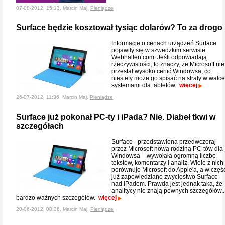
07-08-2012, 15:13, Marcin Maj,
Pieniądze
Surface będzie kosztował tysiąc dolarów? To za drogo
Informacje o cenach urządzeń Surface
pojawiły się w szwedzkim serwisie
Webhallen.com. Jeśli odpowiadają
rzeczywistości, to znaczy, że Microsoft nie
przestał wysoko cenić Windowsa, co
niestety może go spisać na straty w walce
systemami dla tabletów.
więcej
26-07-2012, 11:36, Marcin Maj,
Pieniądze
Surface już pokonał PC-ty i iPada? Nie. Diabeł tkwi w
szczegółach
Surface - przedstawiona przedwczoraj
przez Microsoft nowa rodzina PC-tów dla
Windowsa - wywołała ogromną liczbę
tekstów, komentarzy i analiz. Wiele z nich
porównuje Microsoft do Apple'a, a w częś
już zapowiedziano zwycięstwo Surface
nad iPadem. Prawda jest jednak taka, że
analitycy nie znają pewnych szczegółów..
bardzo ważnych szczegółów.
więcej
20-06-2012, 08:36, Marcin Maj,
Pieniądze