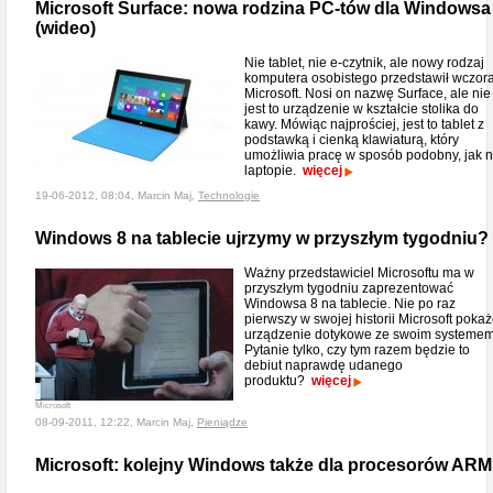
Microsoft Surface: nowa rodzina PC-tów dla Windowsa
(wideo)
Nie tablet, nie e-czytnik, ale nowy rodzaj
komputera osobistego przedstawił wczora
Microsoft. Nosi on nazwę Surface, ale nie
jest to urządzenie w kształcie stolika do
kawy. Mówiąc najprościej, jest to tablet z
podstawką i cienką klawiaturą, który
umożliwia pracę w sposób podobny, jak 
laptopie.
więcej
19-06-2012, 08:04, Marcin Maj,
Technologie
Windows 8 na tablecie ujrzymy w przyszłym tygodniu?
Ważny przedstawiciel Microsoftu ma w
przyszłym tygodniu zaprezentować
Windowsa 8 na tablecie. Nie po raz
pierwszy w swojej historii Microsoft poka
urządzenie dotykowe ze swoim systemem
Pytanie tylko, czy tym razem będzie to
debiut naprawdę udanego
produktu?
więcej
Microsoft
08-09-2011, 12:22, Marcin Maj,
Pieniądze
Microsoft: kolejny Windows także dla procesorów ARM