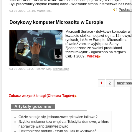
Mini w Polsce: 147% wzrostu - Microsoft Surface pojawi się w Europie -
Byli pracownicy chętnie kradną dane - Widzialni: strona internetowa bez bari
Posłuch
03-03-2009, 14:40, Marcin Maj,
Dotykowy komputer Microsoftu w Europie
Microsoft Surface - dotykowy komputer w
kształcie stolika - pojawi się na 12 nowyc
rynkach, także w Europie. Microsoft ma
również zamiar wyjść poza Stany
Zjednoczone ze swoimi produktami
"chmurowymi" - ogłoszono na targach
CeBIT 2009.
więcej
03-03-2009, 11:27, Marcin Maj,
Technologie
1
2
następna
Zobacz wszystkie tagi (Chmura Tagów)
Artykuły gościnne
Gdzie stosuje się jednorazowe rękawice foliowe?
Szybka metamorfoza wnętrza. Tekstylia domowe, w które
naprawdę warto zainwestować
Elektroniczne faktury - czym są i jak je wystawiać