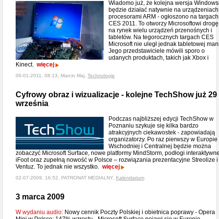
Wiadomo już, że kolejna wersja Window
będzie działać natywnie na urządzeniach
procesorami ARM - ogłoszono na targach
CES 2011. To otworzy Microsoftowi drogę
na rynek wielu urządzeń przenośnych i
tabletów. Na tegorocznych targach CES
Microsoft nie uległ jednak tabletowej mani
Jego przedstawiciele mówili sporo o
udanych produktach, takich jak Xbox i
Kinect.
więcej
06-01-2011, 08:13, Marcin Maj,
Technologie
Cyfrowy obraz i wizualizacje - kolejne TechShow już 29
września
Podczas najbliższej edycji TechShow w
Poznaniu szykuje się kilka bardzo
atrakcyjnych ciekawostek - zapowiadają
organizatorzy. Po raz pierwszy w Europie
Wschodniej i Centralnej będzie można
zobaczyć Microsoft Surface, nowe platformy MindStorm, podłogi interaktywn
iFoot oraz zupełną nowość w Polsce – rozwiązania prezentacyjne Streolize i
Ventuz. To jednak nie wszystko.
więcej
02-07-2009, 16:52, PATRONAT MEDIALNY,
Kalendarium
3 marca 2009
W wydaniu audio:
Nowy cennik Poczty Polskiej i obietnica poprawy - Opera