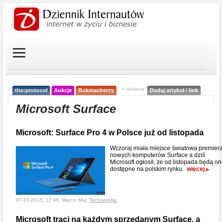
< reklama
the:protocol
Aukcje
Bukmacherzy
Dodaj artykuł / link
Microsoft Surface
Microsoft: Surface Pro 4 w Polsce już od listopada
Wczoraj miała miejsce światowa premier
nowych komputerów Surface a dziś
Microsoft ogłosił, że od listopada będą o
dostępne na polskim rynku.
więcej
07-10-2015, 12:48, Marcin Maj,
Technologie
Microsoft traci na każdym sprzedanym Surface, a