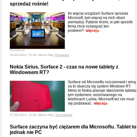
sprzedaż rośnie!
Im więcej urządzeń Surface sprzeda
Microsoft, tym więcej na nich straci
pieniędzy. Pytanie brzmi, w jaki sposób
firma chce rozwiązać ten
problem?
więcej
Microsoft.com
30-04-2014, 15:36, Marcin Maj,
Pieniądze
Nokia Sirius, Surface 2 - czas na nowe tablety z
Windowsem RT?
Surface od Microsoftu rozczarował i winą
za to obarcza się system Windows RT.
Mimo to Nokia planuje stworzenie tabletu
tym systemem, wzorowanego na
telefonach Lumia. Microsoft też nie musi
się poddawać.
więcej
27-08-2013, 15:06, Marcin Maj,
Technologie
Surface zaczyna być ciężarem dla Microsoftu. Tablet to
jednak nie PC