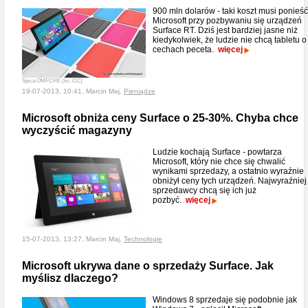
900 mln dolarów - taki koszt musi ponieść
Microsoft przy pozbywaniu się urządzeń
Surface RT. Dziś jest bardziej jasne niż
kiedykolwiek, że ludzie nie chcą tabletu o
cechach peceta.
więcej
Spica OMFCHE (lic. CC)
19-07-2013, 10:41, Marcin Maj,
Pieniądze
Microsoft obniża ceny Surface o 25-30%. Chyba chce
wyczyścić magazyny
Ludzie kochają Surface - powtarza
Microsoft, który nie chce się chwalić
wynikami sprzedaży, a ostatnio wyraźnie
obniżył ceny tych urządzeń. Najwyraźniej
sprzedawcy chcą się ich już
pozbyć.
więcej
15-07-2013, 13:27, Marcin Maj,
Technologie
Microsoft ukrywa dane o sprzedaży Surface. Jak
myślisz dlaczego?
Windows 8 sprzedaje się podobnie jak