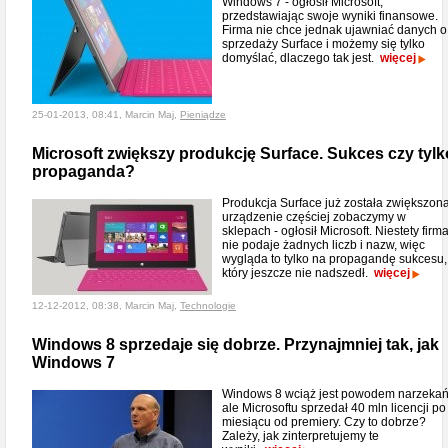
Windows 7 - ogłosił Microsoft,
przedstawiając swoje wyniki finansowe.
Firma nie chce jednak ujawniać danych o
sprzedaży Surface i możemy się tylko
domyślać, dlaczego tak jest.
więcej
25-01-2013, 08:41, Marcin Maj,
Pieniądze
Microsoft zwiększy produkcję Surface. Sukces czy tylk
propaganda?
Produkcja Surface już została zwiększona
urządzenie częściej zobaczymy w
sklepach - ogłosił Microsoft. Niestety firm
nie podaje żadnych liczb i nazw, więc
wygląda to tylko na propagandę sukcesu,
który jeszcze nie nadszedł.
więcej
12-12-2012, 08:38, Marcin Maj,
Technologie
Windows 8 sprzedaje się dobrze. Przynajmniej tak, jak
Windows 7
Windows 8 wciąż jest powodem narzekań
ale Microsoftu sprzedał 40 mln licencji po
miesiącu od premiery. Czy to dobrze?
Zależy, jak zinterpretujemy te