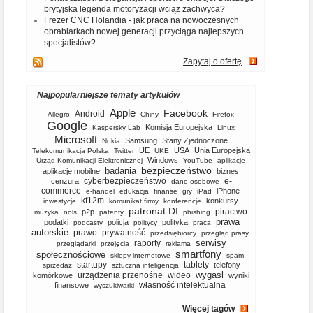
brytyjska legenda motoryzacji wciąż zachwyca?
Frezer CNC Holandia - jak praca na nowoczesnych
obrabiarkach nowej generacji przyciąga najlepszych
specjalistów?
Zapytaj o ofertę
Najpopularniejsze tematy artykułów
Apple
Facebook
Android
Allegro
Chiny
Firefox
Google
Komisja Europejska
Kaspersky Lab
Linux
Microsoft
Samsung
Stany Zjednoczone
Nokia
UE
USA
Unia Europejska
Telekomunikacja Polska
Twitter
UKE
Windows
Urząd Komunikacji Elektronicznej
YouTube
aplikacje
bezpieczeństwo
badania
aplikacje mobilne
biznes
cyberbezpieczeństwo
e-
cenzura
dane osobowe
commerce
iPhone
e-handel
edukacja
finanse
gry
iPad
kf12m
konkursy
inwestycje
komunikat firmy
konferencje
patronat DI
piractwo
p2p
muzyka
nols
patenty
phishing
prawa
podatki
policja
polityka
podcasty
politycy
praca
autorskie
prawo
prywatność
przedsiębiorcy
przegląd prasy
serwisy
raporty
przeglądarki
przejęcia
reklama
smartfony
społecznościowe
sklepy internetowe
spam
startupy
tablety
telefony
sprzedaż
sztuczna inteligencja
wygasl
urządzenia przenośne
wideo
komórkowe
wyniki
własność intelektualna
finansowe
wyszukiwarki
Więcej tagów