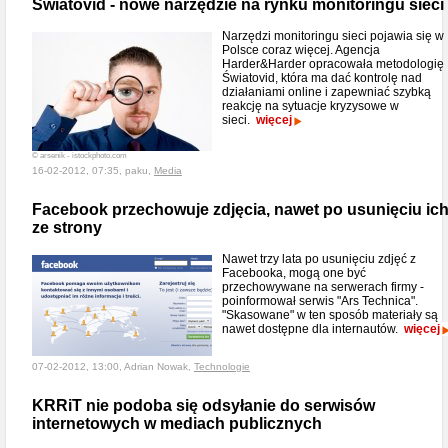
Światovid - nowe narzędzie na rynku monitoringu sieci
Narzędzi monitoringu sieci pojawia się w
Polsce coraz więcej. Agencja
Harder&Harder opracowała metodologię
Światovid, która ma dać kontrolę nad
działaniami online i zapewniać szybką
reakcję na sytuacje kryzysowe w
sieci.
więcej
© arsenik - istockphoto.com
16-02-2012, 07:35, paku,
Media
Facebook przechowuje zdjęcia, nawet po usunięciu ic
ze strony
Nawet trzy lata po usunięciu zdjęć z
Facebooka, mogą one być
przechowywane na serwerach firmy -
poinformował serwis "Ars Technica".
"Skasowane" w ten sposób materiały są
nawet dostępne dla internautów.
więcej
07-02-2012, 13:00, Adrian Nowak,
Technologie
KRRiT nie podoba się odsyłanie do serwisów
internetowych w mediach publicznych