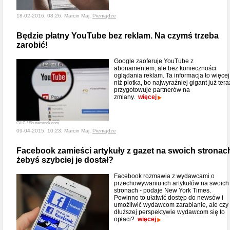
18-02-2016, 08:26, Marcin Maj,
Pieniądze
Będzie płatny YouTube bez reklam. Na czymś trzeba
zarobić!
Google zaoferuje YouTube z
abonamentem, ale bez konieczności
oglądania reklam. Ta informacja to więcej
niż plotka, bo najwyraźniej gigant już tera
przygotowuje partnerów na
zmiany.
więcej
Gil C / Shutterstock.com
09-04-2015, 10:23, Marcin Maj,
Pieniądze
Facebook zamieści artykuły z gazet na swoich stronac
żebyś szybciej je dostał?
Facebook rozmawia z wydawcami o
przechowywaniu ich artykułów na swoich
stronach - podaje New York Times.
Powinno to ułatwić dostęp do newsów i
umożliwić wydawcom zarabianie, ale czy
dłuższej perspektywie wydawcom się to
opłaci?
więcej