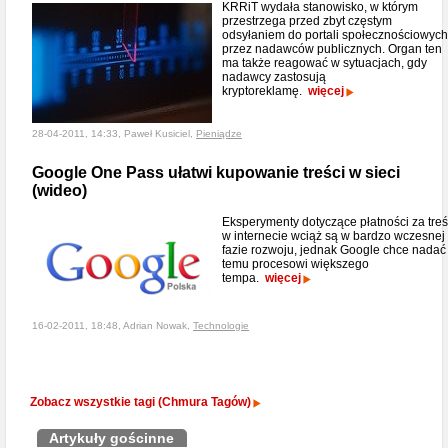
KRRiT wydała stanowisko, w którym
przestrzega przed zbyt częstym
odsyłaniem do portali społecznościowych
przez nadawców publicznych. Organ ten
ma także reagować w sytuacjach, gdy
nadawcy zastosują
kryptoreklamę.
więcej
28-04-2011, 14:33, Paweł Kusiciel,
Pieniądze
Google One Pass ułatwi kupowanie treści w sieci
(wideo)
Eksperymenty dotyczące płatności za treś
w internecie wciąż są w bardzo wczesnej
fazie rozwoju, jednak Google chce nadać
temu procesowi większego
tempa.
więcej
16-02-2011, 18:48, Adrian Nowak,
Technologie
Zobacz wszystkie tagi (Chmura Tagów)
Artykuły gościnne