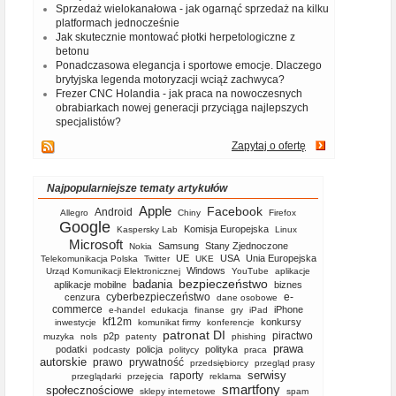
Sprzedaż wielokanałowa - jak ogarnąć sprzedaż na kilku
platformach jednocześnie
Jak skutecznie montować płotki herpetologiczne z
betonu
Ponadczasowa elegancja i sportowe emocje. Dlaczego
brytyjska legenda motoryzacji wciąż zachwyca?
Frezer CNC Holandia - jak praca na nowoczesnych
obrabiarkach nowej generacji przyciąga najlepszych
specjalistów?
Zapytaj o ofertę
Najpopularniejsze tematy artykułów
Apple
Facebook
Android
Allegro
Chiny
Firefox
Google
Komisja Europejska
Kaspersky Lab
Linux
Microsoft
Samsung
Stany Zjednoczone
Nokia
UE
USA
Unia Europejska
Telekomunikacja Polska
Twitter
UKE
Windows
Urząd Komunikacji Elektronicznej
YouTube
aplikacje
bezpieczeństwo
badania
aplikacje mobilne
biznes
cyberbezpieczeństwo
e-
cenzura
dane osobowe
commerce
iPhone
e-handel
edukacja
finanse
gry
iPad
kf12m
konkursy
inwestycje
komunikat firmy
konferencje
patronat DI
piractwo
p2p
muzyka
nols
patenty
phishing
prawa
podatki
policja
polityka
podcasty
politycy
praca
autorskie
prawo
prywatność
przedsiębiorcy
przegląd prasy
serwisy
raporty
przeglądarki
przejęcia
reklama
smartfony
społecznościowe
sklepy internetowe
spam