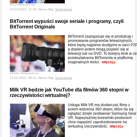
Ellica / Shutterstock.com
24-03-2015, 12:30, Marcin Maj,
Technologie
BitTorrent wypuści swoje seriale i programy, czyli
BitTorrent Originals
BitTorrent zaangażuje się w produkcję i
promowanie programów telewizyjnych,
które będą najpierw dostępne w sieci P2P
a dopiero potem mogą pojawić się w
telewizji lub na DVD. To kolejny krok w ce
przekształcenia BitTorrenta w platformę
oryginalnych treści.
więcej
IxMaster / Shutterstock.com
12-02-2015, 09:12, Marcin Maj,
Technologie
Milk VR będzie jak YouTube dla filmów 360 stopni w
rzeczywistości wirtualnej?
Usługa Milk VR ma dostarczać filmy z
polem widzenia 360 stopni, które da się
oglądać dzięki zestawowi Samsung Gear
VR. Najwyraźniej koreański producent
chce napędzić zapotrzebowanie na
wirtualną rzeczywistość.
więcej