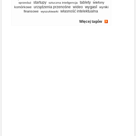
startupy
tablety
telefony
sprzedaż
sztuczna inteligencja
wygasl
urządzenia przenośne
wideo
komórkowe
wyniki
własność intelektualna
finansowe
wyszukiwarki
Więcej tagów