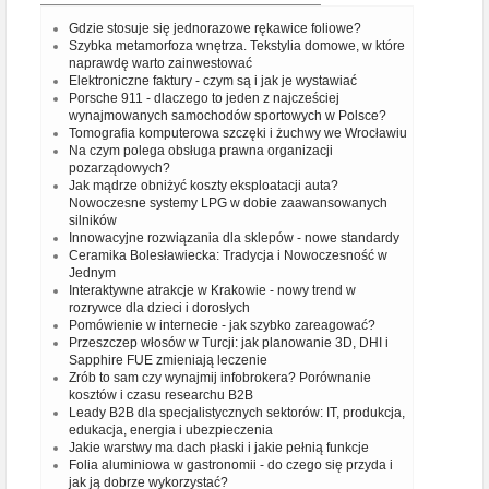
Gdzie stosuje się jednorazowe rękawice foliowe?
Szybka metamorfoza wnętrza. Tekstylia domowe, w które
naprawdę warto zainwestować
Elektroniczne faktury - czym są i jak je wystawiać
Porsche 911 - dlaczego to jeden z najcześciej
wynajmowanych samochodów sportowych w Polsce?
Tomografia komputerowa szczęki i żuchwy we Wrocławiu
Na czym polega obsługa prawna organizacji
pozarządowych?
Jak mądrze obniżyć koszty eksploatacji auta?
Nowoczesne systemy LPG w dobie zaawansowanych
silników
Innowacyjne rozwiązania dla sklepów - nowe standardy
Ceramika Bolesławiecka: Tradycja i Nowoczesność w
Jednym
Interaktywne atrakcje w Krakowie - nowy trend w
rozrywce dla dzieci i dorosłych
Pomówienie w internecie - jak szybko zareagować?
Przeszczep włosów w Turcji: jak planowanie 3D, DHI i
Sapphire FUE zmieniają leczenie
Zrób to sam czy wynajmij infobrokera? Porównanie
kosztów i czasu researchu B2B
Leady B2B dla specjalistycznych sektorów: IT, produkcja,
edukacja, energia i ubezpieczenia
Jakie warstwy ma dach płaski i jakie pełnią funkcje
Folia aluminiowa w gastronomii - do czego się przyda i
jak ją dobrze wykorzystać?