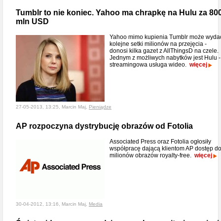
Tumblr to nie koniec. Yahoo ma chrapkę na Hulu za 80
mln USD
Yahoo mimo kupienia Tumblr może wyda
kolejne setki milionów na przejęcia -
donosi kilka gazet z AllThingsD na czele.
Jednym z możliwych nabytków jest Hulu -
streamingowa usługa wideo.
więcej
27-05-2013, 13:25, Marcin Maj,
Pieniądze
AP rozpoczyna dystrybucję obrazów od Fotolia
Associated Press oraz Fotolia ogłosiły
współpracę dającą klientom AP dostęp d
milionów obrazów royalty-free.
więcej
30-04-2012, 13:16, Marcin Maj,
Media