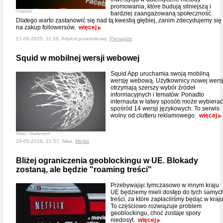
promowania, które budują silniejszą i
Unsplash
bardziej zaangażowaną społeczność.
Dlatego warto zastanowić się nad tą kwestią głębiej, zanim zdecydujemy się
na zakup followersów.
więcej
21-08-2025, 11:28, Artykuł poradnikowy,
Pieniądze
Squid w mobilnej wersji webowej
Squid App uruchamia swoją mobilną
wersję webową. Użytkownicy nowej wersj
otrzymają szerszy wybór źródeł
informacyjnych i tematów. Ponadto
internauta w łatwy sposób może wybierać
spośród 14 wersji językowych. To serwis
wolny od clutteru reklamowego.
więcej
ISebyI / Shutterstock
29-05-2019, 21:57, Nika,
Media
Bliżej ograniczenia geoblockingu w UE. Blokady
zostaną, ale będzie "roaming treści"
Przebywając tymczasowo w innym kraju
UE będziemy mieli dostęp do tych samyc
treści, za które zapłaciliśmy będąc w kraju
To częściowo rozwiązuje problem
geoblockingu, choć zostaje spory
niedosyt.
więcej