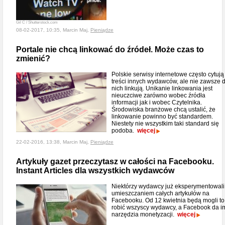
Gil C / Shutterstock.com
08-02-2017, 10:35, Marcin Maj,
Pieniądze
Portale nie chcą linkować do źródeł. Może czas to
zmienić?
Polskie serwisy internetowe często cytują
treści innych wydawców, ale nie zawsze 
nich linkują. Unikanie linkowania jest
nieuczciwe zarówno wobec źródła
informacji jak i wobec Czytelnika.
Środowiska branżowe chcą ustalić, że
linkowanie powinno być standardem.
Niestety nie wszystkim taki standard się
podoba.
więcej
22-02-2016, 13:38, Marcin Maj,
Pieniądze
Artykuły gazet przeczytasz w całości na Facebooku.
Instant Articles dla wszystkich wydawców
Niektórzy wydawcy już eksperymentowali
umieszczaniem całych artykułów na
Facebooku. Od 12 kwietnia będą mogli to
robić wszyscy wydawcy, a Facebook da i
narzędzia monetyzacji.
więcej