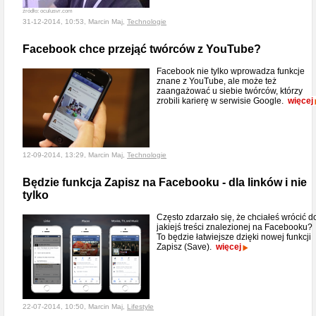
źródło: oculusvr.com
31-12-2014, 10:53, Marcin Maj,
Technologie
Facebook chce przejąć twórców z YouTube?
Facebook nie tylko wprowadza funkcje
znane z YouTube, ale może też
zaangażować u siebie twórców, którzy
zrobili karierę w serwisie Google.
więcej
12-09-2014, 13:29, Marcin Maj,
Technologie
Będzie funkcja Zapisz na Facebooku - dla linków i nie
tylko
Często zdarzało się, że chciałeś wrócić d
jakiejś treści znalezionej na Facebooku?
To będzie łatwiejsze dzięki nowej funkcji
Zapisz (Save).
więcej
22-07-2014, 10:50, Marcin Maj,
Lifestyle