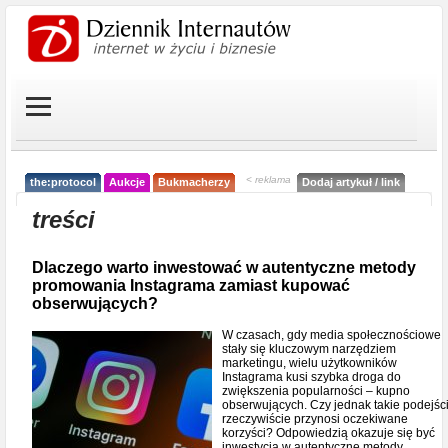
< reklama
the:protocol
Aukcje
Bukmacherzy
Dodaj artykuł / link
treści
Dlaczego warto inwestować w autentyczne metody
promowania Instagrama zamiast kupować
obserwujących?
W czasach, gdy media społecznościowe
stały się kluczowym narzędziem
marketingu, wielu użytkowników
Instagrama kusi szybka droga do
zwiększenia popularności – kupno
obserwujących. Czy jednak takie podejśc
rzeczywiście przynosi oczekiwane
korzyści? Odpowiedzią okazuje się być
inwestycja w autentyczne metody