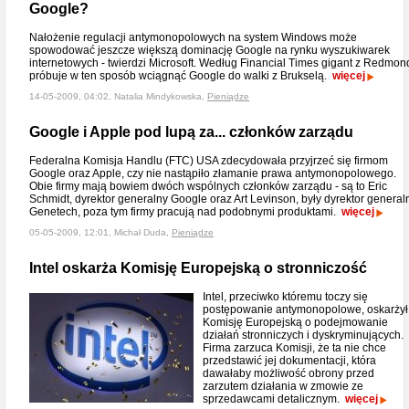
Google?
Nałożenie regulacji antymonopolowych na system Windows może
spowodować jeszcze większą dominację Google na rynku wyszukiwarek
internetowych - twierdzi Microsoft. Według Financial Times gigant z Redmon
próbuje w ten sposób wciągnąć Google do walki z Brukselą.
więcej
14-05-2009, 04:02, Natalia Mindykowska,
Pieniądze
Google i Apple pod lupą za... członków zarządu
Federalna Komisja Handlu (FTC) USA zdecydowała przyjrzeć się firmom
Google oraz Apple, czy nie nastąpiło złamanie prawa antymonopolowego.
Obie firmy mają bowiem dwóch wspólnych członków zarządu - są to Eric
Schmidt, dyrektor generalny Google oraz Art Levinson, były dyrektor general
Genetech, poza tym firmy pracują nad podobnymi produktami.
więcej
05-05-2009, 12:01, Michał Duda,
Pieniądze
Intel oskarża Komisję Europejską o stronniczość
Intel, przeciwko któremu toczy się
postępowanie antymonopolowe, oskarżył
Komisję Europejską o podejmowanie
działań stronniczych i dyskryminujących.
Firma zarzuca Komisji, że ta nie chce
przedstawić jej dokumentacji, która
dawałaby możliwość obrony przed
zarzutem działania w zmowie ze
sprzedawcami detalicznym.
więcej