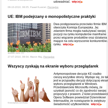
© bbossom at istockphoto.com
udowadniać.
więcej
08-10-2010, 08:05, Paweł Kusiciel,
Pieniądze
UE: IBM podejrzany o monopolistyczne praktyki
Dwa postępowania przeciwko firmie IBM
otworzyła Komisja Europejska. Jej
zdaniem firma mogła nadużywać swojej
pozycji na rynku komputerów mainframe
przez wiązanie produktów oraz działania
mające na celu wyrzucenie konkurentów 
rynku.
więcej
alui0000 / na lic. CC
27-07-2010, 08:04, Marcin Maj,
Pieniądze
Wszyscy zyskają na ekranie wyboru przeglądarek
Antymonopolowe decyzje KE rzadko
cieszą wszystkie strony. Wydaje się, że ta
jest w przypadku decyzji dotyczącej ekra
wyboru przeglądarek w Windows.
Przedstawiciele Microsoftu mówią, że
uzyskali jasność co do zgodności swojej
propozycji z prawem. Z kolei przedstawici
Opera Software powiedział Dziennikowi
Internautów, że rozwiązanie to zwiększy
©istockphoto.com/Sveta
świadomość użytkowników.
więcej