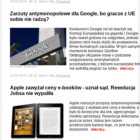
15-03-2016, 09:12, Marcin Maj,
Pieniądze
Zarzuty antymonopolowe dla Google, bo gracze z UE
sobie nie radzą?
Konkurenci Google od lat skarżyli się
Komisji Europejskiej na giganta i Google
była nawet gotowa na ustępstwa, jednak
dopiero dziś może dojść do postawienia
firmie formalnych zarzutów. W tym samym
momencie komisarz Günther
Oettinger oficjalnie mówi o potrzebie
uregulowania amerykańskich
przedsiębiorstw, z którymi europejskie fir
Ken Wolter / Shutterstock
nie potrafią wygrać na rynku.
więcej
15-04-2015, 08:32, Marcin Maj,
Pieniądze
Apple zawyżał ceny e-booków - uznał sąd. Rewolucja
Jobsa nie wypaliła
Apple naruszył przepisy antymonopolowe
ustalając z wydawcami ceny e-booków, a
było to konieczne dla tzw. agencyjnego
modelu sprzedaży. Rewolucja dokonana
jeszcze przez Jobsa tym razem
przekroczyła bariery tego, co jest na rynk
dozwolone.
więcej