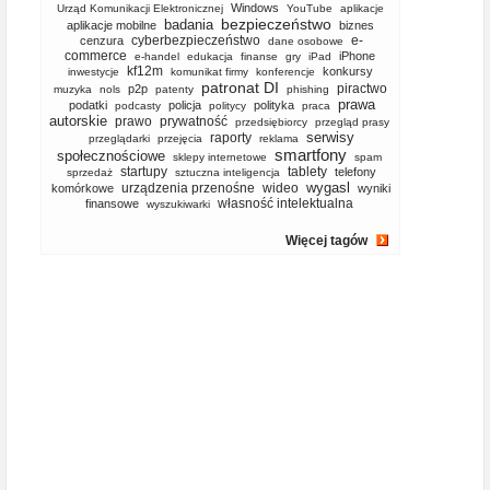
Windows
Urząd Komunikacji Elektronicznej
YouTube
aplikacje
bezpieczeństwo
badania
aplikacje mobilne
biznes
cyberbezpieczeństwo
e-
cenzura
dane osobowe
commerce
iPhone
e-handel
edukacja
finanse
gry
iPad
kf12m
konkursy
inwestycje
komunikat firmy
konferencje
patronat DI
piractwo
p2p
muzyka
nols
patenty
phishing
prawa
podatki
policja
polityka
podcasty
politycy
praca
autorskie
prawo
prywatność
przedsiębiorcy
przegląd prasy
serwisy
raporty
przeglądarki
przejęcia
reklama
smartfony
społecznościowe
sklepy internetowe
spam
startupy
tablety
telefony
sprzedaż
sztuczna inteligencja
wygasl
urządzenia przenośne
wideo
komórkowe
wyniki
własność intelektualna
finansowe
wyszukiwarki
Więcej tagów