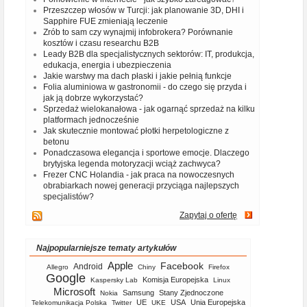
Przeszczep włosów w Turcji: jak planowanie 3D, DHI i
Sapphire FUE zmieniają leczenie
Zrób to sam czy wynajmij infobrokera? Porównanie
kosztów i czasu researchu B2B
Leady B2B dla specjalistycznych sektorów: IT, produkcja,
edukacja, energia i ubezpieczenia
Jakie warstwy ma dach płaski i jakie pełnią funkcje
Folia aluminiowa w gastronomii - do czego się przyda i
jak ją dobrze wykorzystać?
Sprzedaż wielokanałowa - jak ogarnąć sprzedaż na kilku
platformach jednocześnie
Jak skutecznie montować płotki herpetologiczne z
betonu
Ponadczasowa elegancja i sportowe emocje. Dlaczego
brytyjska legenda motoryzacji wciąż zachwyca?
Frezer CNC Holandia - jak praca na nowoczesnych
obrabiarkach nowej generacji przyciąga najlepszych
specjalistów?
Zapytaj o ofertę
Najpopularniejsze tematy artykułów
Apple
Facebook
Android
Allegro
Chiny
Firefox
Google
Komisja Europejska
Kaspersky Lab
Linux
Microsoft
Samsung
Stany Zjednoczone
Nokia
UE
USA
Unia Europejska
Telekomunikacja Polska
Twitter
UKE