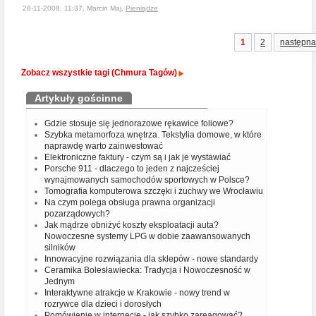
28-11-2008, 11:37, Marcin Maj,
Pieniądze
1
2
następna
Zobacz wszystkie tagi (Chmura Tagów)
Artykuły gościnne
Gdzie stosuje się jednorazowe rękawice foliowe?
Szybka metamorfoza wnętrza. Tekstylia domowe, w które
naprawdę warto zainwestować
Elektroniczne faktury - czym są i jak je wystawiać
Porsche 911 - dlaczego to jeden z najcześciej
wynajmowanych samochodów sportowych w Polsce?
Tomografia komputerowa szczęki i żuchwy we Wrocławiu
Na czym polega obsługa prawna organizacji
pozarządowych?
Jak mądrze obniżyć koszty eksploatacji auta?
Nowoczesne systemy LPG w dobie zaawansowanych
silników
Innowacyjne rozwiązania dla sklepów - nowe standardy
Ceramika Bolesławiecka: Tradycja i Nowoczesność w
Jednym
Interaktywne atrakcje w Krakowie - nowy trend w
rozrywce dla dzieci i dorosłych
Pomówienie w internecie - jak szybko zareagować?