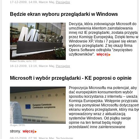
17-12-2009, 14:09, Marcin Maj,
Pieniądze
Będzie ekran wyboru przeglądarki w Windows
Decyzja, która zobowiązuje Microsoft do
umożliwienia klientom zainstalowania
innej niż IE przeglądarki, została przyjęta
przez Komisję Europejską. Dzięki temu w
Windowsie XP, Vista i 7 pojawi się ekran
wyboru przeglądarki. Z tej okazji firma
Opera Software odtrąbiła "zwycięstwo
użytkowników".
więcej
Robert Scoble, na lic. CC
16-12-2009, 13:16, Marcin Maj,
Pieniądze
Microsoft i wybór przeglądarki - KE poprosi o opinie
Propozycja Microsoftu ma potencjał, aby
dać europejskim konsumentom wybór
sposobu korzystania z internetu – uważa
Komisja Europejska. Wstępnie przyjrzała
się ona pomysłowi Microsoftu dotyczące
ekranu wyboru przeglądarek, który ma by
wprowadzony wraz z aktualizacją
systemów Windows. Od piątku swoje
opinie na ten temat będą mogły
JLogan, GFDL
przedstawić inne zainteresowane
strony.
więcej
08-10-2009, 07:36, Marcin Maj,
Technologie