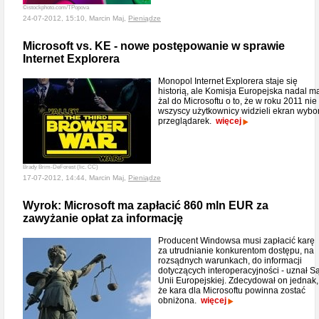
©istockphoto.com/TPopova
24-07-2012, 15:10, Marcin Maj,
Pieniądze
Microsoft vs. KE - nowe postępowanie w sprawie
Internet Explorera
Monopol Internet Explorera staje się
historią, ale Komisja Europejska nadal m
żal do Microsoftu o to, że w roku 2011 nie
wszyscy użytkownicy widzieli ekran wybo
przeglądarek.
więcej
Brady Brim-DeForest (lic. CC)
17-07-2012, 14:44, Marcin Maj,
Pieniądze
Wyrok: Microsoft ma zapłacić 860 mln EUR za
zawyżanie opłat za informację
Producent Windowsa musi zapłacić karę
za utrudnianie konkurentom dostępu, na
rozsądnych warunkach, do informacji
dotyczących interoperacyjności - uznał S
Unii Europejskiej. Zdecydował on jednak,
że kara dla Microsoftu powinna zostać
obniżona.
więcej