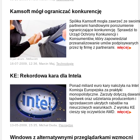
Kamsoft mógł ograniczać konkurencję
Spółka Kamsoft mogła zawrzeć ze swoim
partnerami handlowymi porozumienie
ograniczające konkurencję. Sprawdzi to
Urząd Ochrony Konkurencji i
Konsumentów, który zapowiedział
przeanalizowanie umów podpisywanych
przez tę firmę z partnerami.
więcej
© yuri arcurs - fotolia.com
16-07-2009, 12:36, Marcin Maj,
Technologie
KE: Rekordowa kara dla Intela
Ponad miliard euro kary nałożyła na Intel
Komisja Europejska za praktyki
monopolistyczne. Zarzuty dotyczą dawan
łapówek oraz udzielania producentom i
sprzedawcom ukrytych rabatów na
nieuczciwych warunkach. Z wyroku KE
cieszy się oczywiście AMD.
więcej
13-05-2009, 15:35, Michał Duda,
Pieniądze
Windows z alternatywnymi przeglądarkami wzmocni