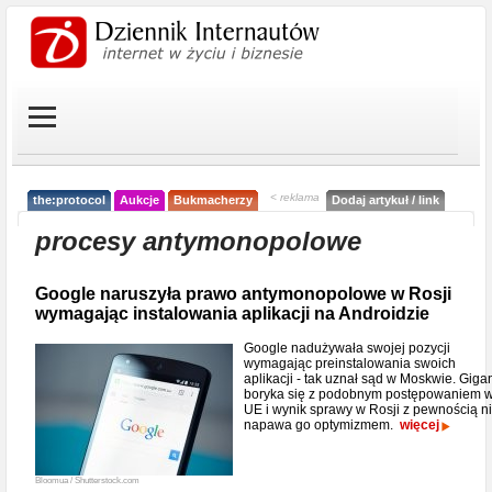
< reklama
the:protocol
Aukcje
Bukmacherzy
Dodaj artykuł / link
procesy antymonopolowe
Google naruszyła prawo antymonopolowe w Rosji
wymagając instalowania aplikacji na Androidzie
Google nadużywała swojej pozycji
wymagając preinstalowania swoich
aplikacji - tak uznał sąd w Moskwie. Giga
boryka się z podobnym postępowaniem 
UE i wynik sprawy w Rosji z pewnością n
napawa go optymizmem.
więcej
Bloomua / Shutterstock.com