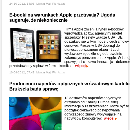
24-10-2012, 14:03, Marcin Maj,
Pieniądze
E-booki na warunkach Apple przetrwają? Ugoda
sugeruje, że niekoniecznie
Firma Apple zmieniła rynek e-booków,
wprowadzając tzw. agencyjny model
sprzedaży. Niestety władze USA i UE
doszukały się w tym modelu cech zmowy
cenowej. Proces w USA dobrnął do
pierwszego ważnego etapu - trzech
wydawców zgodziło się dobrowolnie
zakończyć porozumienie z Apple. W tle te
sprawy jest ciekawa innowacja - dokume
przedstawiony sądowi w formie komiksu.
więcej
10-09-2012, 07:41, Marcin Maj,
Pieniądze
Producenci napędów optycznych w światowym kartel
Bruksela bada sprawę
13 dostawców napędów optycznych
otrzymało od Komisji Europejskiej
informację o zastrzeżeniach. Może być to
początek ciekawego postępowania
dotyczącego zmowy wpływającej na
nabywców komputerów.
więcej