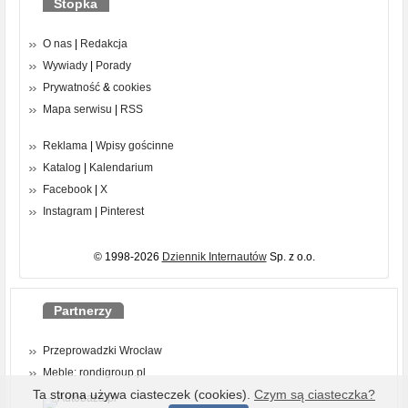
Stopka
O nas
|
Redakcja
Wywiady
|
Porady
Prywatność
&
cookies
Mapa serwisu
|
RSS
Reklama
|
Wpisy gościnne
Katalog
|
Kalendarium
Facebook
|
X
Instagram
|
Pinterest
© 1998-2026
Dziennik Internautów
Sp. z o.o.
Partnerzy
Przeprowadzki Wrocław
Meble: rondigroup.pl
Ta strona używa ciasteczek (cookies).
Czym są ciasteczka?