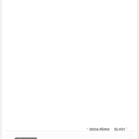
«
strona główna
-
do góry
^