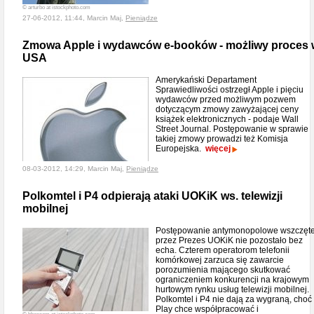
© arturbo at istockphoto.com
27-06-2012, 11:44, Marcin Maj,
Pieniądze
Zmowa Apple i wydawców e-booków - możliwy proces 
USA
Amerykański Departament
Sprawiedliwości ostrzegł Apple i pięciu
wydawców przed możliwym pozwem
dotyczącym zmowy zawyżającej ceny
książek elektronicznych - podaje Wall
Street Journal. Postępowanie w sprawie
takiej zmowy prowadzi też Komisja
Europejska.
więcej
08-03-2012, 14:29, Marcin Maj,
Pieniądze
Polkomtel i P4 odpierają ataki UOKiK ws. telewizji
mobilnej
Postępowanie antymonopolowe wszczęt
przez Prezes UOKiK nie pozostało bez
echa. Czterem operatorom telefonii
komórkowej zarzuca się zawarcie
porozumienia mającego skutkować
ograniczeniem konkurencji na krajowym
hurtowym rynku usług telewizji mobilnej.
Polkomtel i P4 nie dają za wygraną, choć
Play chce współpracować i