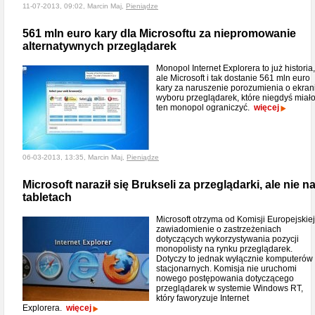
11-07-2013, 09:02, Marcin Maj,
Pieniądze
561 mln euro kary dla Microsoftu za niepromowanie
alternatywnych przeglądarek
Monopol Internet Explorera to już historia,
ale Microsoft i tak dostanie 561 mln euro
kary za naruszenie porozumienia o ekran
wyboru przeglądarek, które niegdyś miał
ten monopol ograniczyć.
więcej
06-03-2013, 13:35, Marcin Maj,
Pieniądze
Microsoft naraził się Brukseli za przeglądarki, ale nie n
tabletach
Microsoft otrzyma od Komisji Europejskiej
zawiadomienie o zastrzeżeniach
dotyczących wykorzystywania pozycji
monopolisty na rynku przeglądarek.
Dotyczy to jednak wyłącznie komputerów
stacjonarnych. Komisja nie uruchomi
nowego postępowania dotyczącego
przeglądarek w systemie Windows RT,
który faworyzuje Internet
Explorera.
więcej