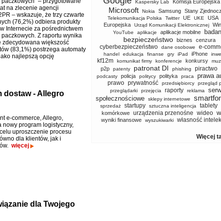
Google
 paczkowych” – przygotowane
Komisja Europejska
Kaspersky Lab
at na zlecenie agencji
Microsoft
Samsung
Stany Zjednoc
Nokia
2PR – wskazuje, że trzy czwarte
UE
USA
Telekomunikacja Polska
Twitter
UKE
ych (76,2%) odbiera produkty
Europejska
Wi
Urząd Komunikacji Elektronicznej
w Internecie za pośrednictwem
badan
aplikacje mobilne
YouTube
aplikacje
paczkowych. Z raportu wynika
bezpieczeństwo
biznes
cenzura
że zdecydowana większość
cyberbezpieczeństwo
e-comm
dane osobowe
ów (83,1%) postrzega automaty
iPhone
handel
edukacja
finanse
gry
iPad
inwe
ako najlepszą opcję
kf12m
konkursy
komunikat firmy
konferencje
muz
patronat DI
piractwo
p2p
patenty
phishing
prawa a
policja
polityka
podcasty
politycy
praca
prawo
prywatność
przedsiębiorcy
przegląd 
serw
raporty
przeglądarki
przejęcia
reklama
 dostaw - Allegro
smartfo
społecznościowe
sklepy internetowe
startupy
tablety
sprzedaż
sztuczna inteligencja
w
urządzenia przenośne
wideo
komórkowe
ant e-commerce, Allegro,
własność intele
wyniki finansowe
wyszukiwarki
nowy program logistyczny,
celu uproszczenie procesu
Więcej t
wno dla klientów, jak i
ców.
więcej
iązanie dla Twojego