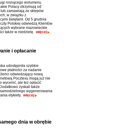
ługi rosnącego wolumenu
jakie Polacy otrzymują od
lub zamawiają ze sklepów
ych, w związku z
ymi świętami. Od 5 grudnia
oczty Polskiej odwiedzą Klientów
jących wybrane mazowieckie
ci także w niedzielę.
więcej
nie i opłacanie
ska udostępniła szybkie
we płatności za nadanie
 Klienci odwiedzający nową
ernetową Pocztexu mogą już nie
o wycenić, ale też opłacić
 Dodatkowo zyskali także
 samodzielnego wygenerowania
ania etykiety.
więcej
samego dnia w obrębie