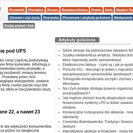
Poradniki
Pieniądze
Biznes
Bezpieczeństwo
Prawo
Dom
Nauka i T
Zdrowie i styl życia
Rozrywka
Pressroom i artykuły gościnne
Wydarzenia 
a
Dodaj artykuł / link
Artykuły gościnne
się pod UPS
Gdzie stosuje się jednorazowe rękawice fo
Szybka metamorfoza wnętrza. Tekstylia do
które naprawdę warto zainwestować
ci coraz częściej podszywają
ne firmy kurierskie. Informują o
Elektroniczne faktury - czym są i jak je wys
iedostarczeniu przesyłki, a
Porsche 911 - dlaczego to jeden z najcześci
ują możliwość zmiany terminu
wynajmowanych samochodów sportowych 
. Przesłany przez nich
Tomografia komputerowa szczęki i żuchwy
wygląda wiarygodnie, zawiera
Wrocławiu
 firmy, numer paczki oraz link
Na czym polega obsługa prawna organizacj
za, który w rzeczywistości służy
pozarządowych?
Jak mądrze obniżyć koszty eksploatacji aut
o
Nowoczesne systemy LPG w dobie zaawa
silników
ane 22, a nawet 23
Innowacyjne rozwiązania dla sklepów - no
standardy
Ceramika Bolesławiecka: Tradycja i Nowo
 to dla większości konsumentów
Jednym
za późno na świąteczne
Interaktywne atrakcje w Krakowie - nowy tr