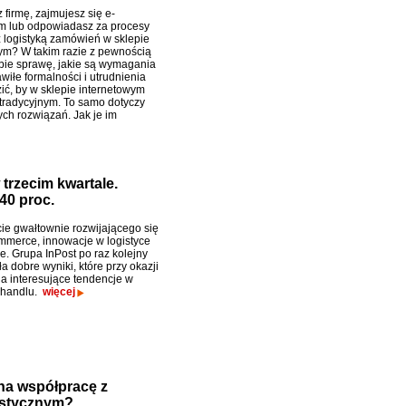
firmę, zajmujesz się e-
 lub odpowiadasz za procesy
 logistyką zamówień w sklepie
ym? W takim razie z pewnością
bie sprawę, jakie są wymagania
iłe formalności i utrudnienia
ić, by w sklepie internetowym
tradycyjnym. To samo dotyczy
ch rozwiązań. Jak je im
trzecim kwartale.
40 proc.
ie gwałtownie rozwijającego się
mmerce, innowacje w logistyce
e. Grupa InPost po raz kolejny
a dobre wyniki, które przy okazji
a interesujące tendencje w
 handlu.
więcej
na współpracę z
istycznym?