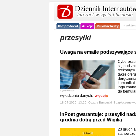
< reklam
the:protocol
Aukcje
Bukmacherzy
przesyłki
Uwaga na emaile podszywające 
Cyberoszuś
się pod zna
rzekomym n
także ofer
doręczenia
komunikat 
logo znanej
CyberRescue
do formular
wyłudzeniu danych.
więcej
18-04-2025, 13:26, Cezary Bunsecki,
Bezpieczeństw
InPost gwarantuje: przesyłki nad
grudnia dotrą przed Wigilią
23 grudnia
stanowczo 