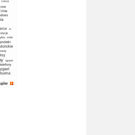
Linux
zone
Unia
ndows
ia
erce
e-
stycje
yka
nols
podatki
utorskie
prasy
isy
ny
spam
telefony
ygasl
ktualna
agów