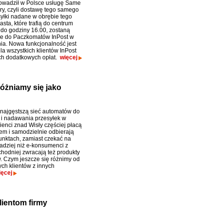
owadził w Polsce usługę Same
ry, czyli dostawę tego samego
syłki nadane w obrębie tego
sta, które trafią do centrum
i do godziny 16.00, zostaną
ne do Paczkomatów InPost w
ia. Nowa funkcjonalność jest
la wszystkich klientów InPost
ch dodatkowych opłat.
więcej
óżniamy się jako
najgęstszą sieć automatów do
 i nadawania przesyłek w
ienci znad Wisły częściej płacą
em i samodzielnie odbierają
unktach, zamiast czekać na
zadziej niż e-konsumenci z
hodniej zwracają też produkty
. Czym jeszcze się różnimy od
ych klientów z innych
ięcej
lientom firmy