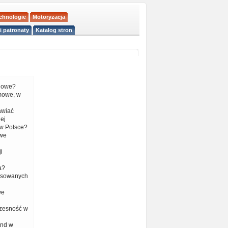
echnologie
Motoryzacja
i patronaty
Katalog stron
liowe?
mowe, w
tawiać
ej
w Polsce?
 we
i
a?
nsowanych
we
czesność w
end w