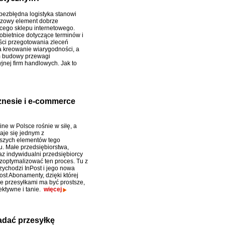
bezbłędna logistyka stanowi
czowy element dobrze
cego sklepu internetowego.
obietnice dotyczące terminów i
ci przegotowania zleceń
 kreowanie wiarygodności, a
 budowy przewagi
jnej firm handlowych. Jak to
iznesie i e-commerce
ne w Polsce rośnie w siłę, a
taje się jednym z
szych elementów tego
. Małe przedsiębiorstwa,
az indywidualni przedsiębiorcy
 zoptymalizować ten proces. Tu z
ychodzi InPost i jego nowa
Post Abonamenty, dzięki której
e przesyłkami ma być prostsze,
ektywne i tanie.
więcej
nadać przesyłkę