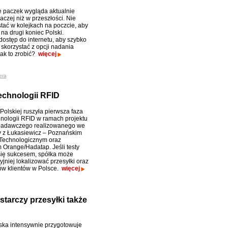
 paczek wygląda aktualnie
aczej niż w przeszłości. Nie
stać w kolejkach na poczcie, aby
na drugi koniec Polski.
dostęp do internetu, aby szybko
 skorzystać z opcji nadania
Jak to zrobić?
więcej
era
echnologii RFID
Polskiej ruszyła pierwsza faza
hnologii RFID w ramach projektu
adawczego realizowanego we
 z Łukasiewicz – Poznańskim
 Technologicznym oraz
 Orange/Hadatap. Jeśli testy
ię sukcesem, spółka może
jniej lokalizować przesyłki oraz
nów klientów w Polsce.
więcej
tarczy przesyłki także
ska intensywnie przygotowuje