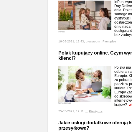
InPost wpr
Day Delive
dnia. Prze
samego mia
dystrybucj
dostarczo
dniu nadan
dostępna d
InPost
bez żadny
16-09-2021, 12:43, pressroom ,
Pieniądze
Polak kupujący online. Czym wyr
klienci?
Polska ma 
odbierania
Europie. Kl
za pobrani
paczki w p
kuriera. R
Europy Zac
do sklepów
internetow
famveldman
krajów?
w
25-05-2021, 12:11, _,
Pieniądze
Jakie usługi dodatkowe oferują k
przesyłkowe?