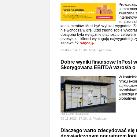
Prowadzisz 
commercem
związane z
internetow
zdajesz so
konsumentów. Musi być szybko i wygodnie. Zaw
nie wchodzą w grę. Dziś trudno sobie wyobraz
dostępna była wyłącznie płatność przelewem 
przesyłek – klienci wymagają najwygodniejszy
zapewnić?
więcej
08-03-2024, 16:40, Artykuł partnera,
Dobre wyniki finansowe InPost w 
Skorygowana EBITDA wzrosła o 
W kontekśc
rynku e-co
są kluczow
przedstawił
wskazują n
globalnym
Paul J Martin / Shutterstock
09-11-2023, 17:20, si,
Pieniądze
Dlaczego warto zdecydować się 
doświadczonym operatorem log