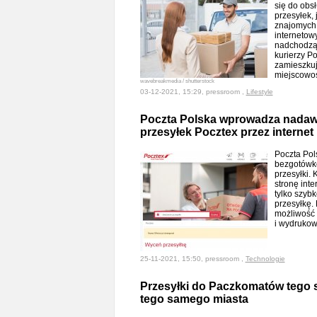
się do obs
przesyłek, 
znajomych 
internetow
nadchodząc
kurierzy P
zamieszku
miejscowoś
wavebreakmedia / shutterstock
03-12-2021, 15:29, pressroom ,
Lifestyle
Poczta Polska wprowadza nadawa
przesyłek Pocztex przez internet
Poczta Pol
bezgotówko
przesyłki.
stronę int
tylko szybk
przesyłkę.
możliwość
i wydrukow
25-11-2021, 15:50, pressroom ,
Technologie
Przesyłki do Paczkomatów tego 
tego samego miasta