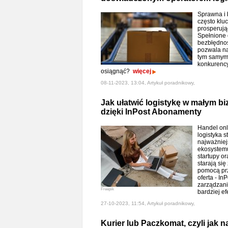
Sprawna i 
często klu
prosperują
Spełnione 
bezbłędnoś
pozwala na
tym samym
konkurency
osiągnąć?
więcej
08-11-2023, 13:04, Artykuł poradnikowy,
Jak ułatwić logistykę w małym b
dzięki InPost Abonamenty
Handel onli
logistyka s
najważniej
ekosystemu
startupy or
starają się
pomocą prz
oferta - In
zarządzani
Freepik
bardziej ef
27-10-2023, 11:54, Artykuł poradnikowy,
Kurier lub Paczkomat, czyli jak 