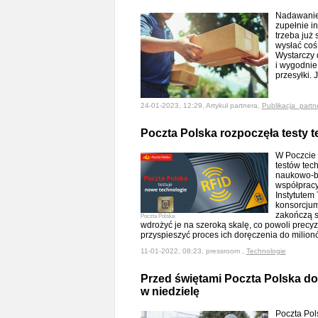
Nadawanie
zupełnie in
trzeba już 
wysłać coś 
Wystarczy 
i wygodnie
przesyłki. 
24-01-2023, 12:29, Artykuł partnera,
Publikacja_partn
Poczta Polska rozpoczęła testy t
W Poczcie 
testów tec
naukowo-b
współpracy
Instytutem
konsorcjum
zakończą s
Poczta Polska
wdrożyć je na szeroką skalę, co powoli precyzy
przyspieszyć proces ich doręczenia do milio
11-01-2022, 08:23, pressroom ,
Technologie
Przed świętami Poczta Polska dos
w niedzielę
Poczta Pol