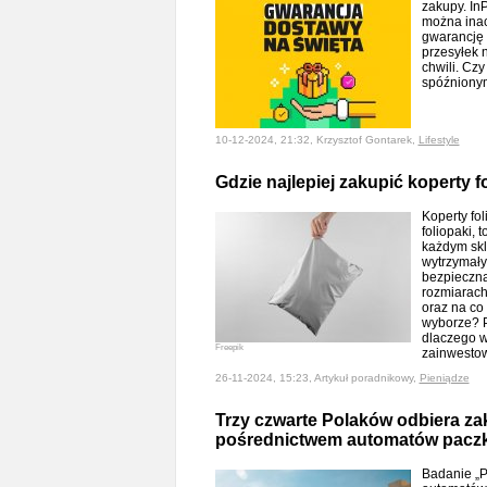
zakupy. In
można inac
gwarancję 
przesyłek 
chwili. Czy
spóźniony
10-12-2024, 21:32, Krzysztof Gontarek,
Lifestyle
Gdzie najlepiej zakupić koperty f
Koperty fo
foliopaki,
każdym sk
wytrzymały
bezpieczną
rozmiarach
oraz na co
wyborze? P
dlaczego w
Freepik
zainwesto
26-11-2024, 15:23, Artykuł poradnikowy,
Pieniądze
Trzy czwarte Polaków odbiera za
pośrednictwem automatów pacz
Badanie „