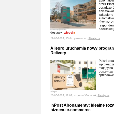
automatów
przez Biost
doradczej 
ankietowan
zakupione 
automatów 
również, 
respondent
paczkowe j
materiały prasowe
dostawy.
więcej
22-08-2024, 15:44, pressroom ,
Pieniądze
Allegro uruchamia nowy program
Delivery
Polski gig
wprowadza 
mający na 
dostaw zaró
sprzedaw
Allegro
26-06-2024, 11:07, Krzysztof Gontarek,
Pieniądze
InPost Abonamenty: Idealne rozw
biznesu e-commerce