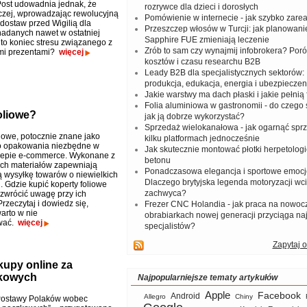
Post udowadnia jednak, że
rozrywce dla dzieci i dorosłych
zej, wprowadzając rewolucyjną
Pomówienie w internecie - jak szybko zar
dostaw przed Wigilią dla
Przeszczep włosów w Turcji: jak planowanie
nadanych nawet w ostatniej
Sapphire FUE zmieniają leczenie
 to koniec stresu związanego z
Zrób to sam czy wynajmij infobrokera? Por
mi prezentami?
więcej
kosztów i czasu researchu B2B
Leady B2B dla specjalistycznych sektorów: I
produkcja, edukacja, energia i ubezpieczen
Jakie warstwy ma dach płaski i jakie pełnią 
Folia aluminiowa w gastronomii - do czego s
oliowe?
jak ją dobrze wykorzystać?
Sprzedaż wielokanałowa - jak ogarnąć spr
liowe, potocznie znane jako
kilku platformach jednocześnie
 to opakowania niezbędne w
Jak skutecznie montować płotki herpetologi
lepie e-commerce. Wykonane z
betonu
ch materiałów zapewniają
Ponadczasowa elegancja i sportowe emocj
 wysyłkę towarów o niewielkich
Dlaczego brytyjska legenda motoryzacji wc
. Gdzie kupić koperty foliowe
zachwyca?
 zwrócić uwagę przy ich
rzeczytaj i dowiedz się,
Frezer CNC Holandia - jak praca na nowoc
arto w nie
obrabiarkach nowej generacji przyciąga na
wać.
więcej
specjalistów?
Zapytaj o
kupy online za
kowych
Najpopularniejsze tematy artykułów
Apple
Facebook
Android
Allegro
Chiny
Postawy Polaków wobec