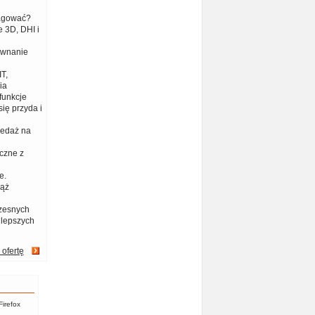
eagować?
 3D, DHI i
ównanie
T,
ia
funkcje
ię przyda i
zedaż na
czne z
e.
iąż
zesnych
jlepszych
 ofertę
Firefox