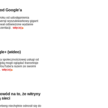
 od Google'a
 roku od udostępnienia
wersji wyszukiwarkowy gigant
ował odświeżone wydanie
ezentacji.
więcej
le+ (wideo)
y społecznościowej usługi od
ędą mogli oglądać transmisje
YouTube'a razem ze swoimi
i.
więcej
wód na to, że witryny
 sieci
rberg niechętnie odnosił się do