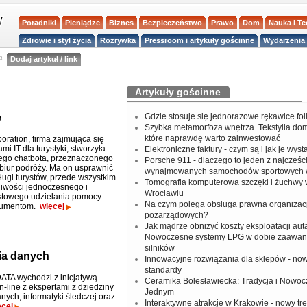
Poradniki
Pieniądze
Biznes
Bezpieczeństwo
Prawo
Dom
Nauka i T
Zdrowie i styl życia
Rozrywka
Pressroom i artykuły gościnne
Wydarzenia 
a
Dodaj artykuł / link
Artykuły gościnne
e
Gdzie stosuje się jednorazowe rękawice fo
Szybka metamorfoza wnętrza. Tekstylia do
które naprawdę warto zainwestować
oration, firma zajmująca się
mi IT dla turystyki, stworzyła
Elektroniczne faktury - czym są i jak je wys
nego chatbota, przeznaczonego
Porsche 911 - dlaczego to jeden z najcześci
i biur podróży. Ma on usprawnić
wynajmowanych samochodów sportowych 
ługi turystów, przede wszystkim
Tomografia komputerowa szczęki i żuchwy
liwości jednoczesnego i
Wrocławiu
stowego udzielania pomocy
Na czym polega obsługa prawna organizacj
sumentom.
więcej
pozarządowych?
Jak mądrze obniżyć koszty eksploatacji aut
Nowoczesne systemy LPG w dobie zaawa
silników
ia danych
Innowacyjne rozwiązania dla sklepów - no
standardy
ATA wychodzi z inicjatywą
Ceramika Bolesławiecka: Tradycja i Nowo
-line z ekspertami z dziedziny
Jednym
nych, informatyki śledczej oraz
Interaktywne atrakcje w Krakowie - nowy tr
ęcej