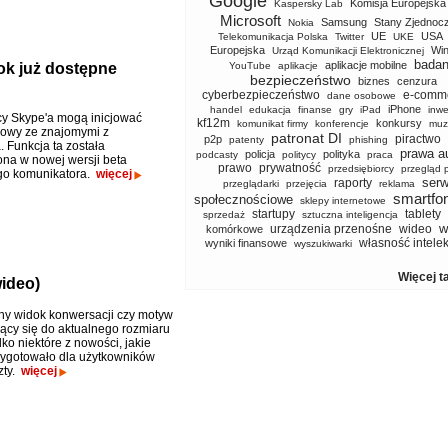
Google
Komisja Europejska
Kaspersky Lab
Microsoft
Samsung
Stany Zjednoc
Nokia
UE
USA
Telekomunikacja Polska
Twitter
UKE
Europejska
Wi
Urząd Komunikacji Elektronicznej
badan
aplikacje mobilne
k już dostępne
YouTube
aplikacje
bezpieczeństwo
biznes
cenzura
cyberbezpieczeństwo
e-comm
dane osobowe
iPhone
handel
edukacja
finanse
gry
iPad
inwe
y Skype'a mogą inicjować
kf12m
konkursy
komunikat firmy
konferencje
muz
owy ze znajomymi z
patronat DI
piractwo
p2p
patenty
phishing
 Funkcja ta została
prawa a
policja
polityka
podcasty
politycy
praca
a w nowej wersji beta
prawo
prywatność
przedsiębiorcy
przegląd 
go komunikatora.
więcej
serw
raporty
przeglądarki
przejęcia
reklama
smartfo
społecznościowe
sklepy internetowe
startupy
tablety
sprzedaż
sztuczna inteligencja
w
urządzenia przenośne
wideo
komórkowe
własność intele
wyniki finansowe
wyszukiwarki
Więcej t
wideo)
y widok konwersacji czy motyw
cy się do aktualnego rozmiaru
ylko niektóre z nowości, jakie
ygotowało dla użytkowników
zty.
więcej