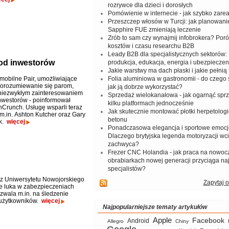
rozrywce dla dzieci i dorosłych
Pomówienie w internecie - jak szybko zar
Przeszczep włosów w Turcji: jak planowanie
Sapphire FUE zmieniają leczenie
Zrób to sam czy wynajmij infobrokera? Por
kosztów i czasu researchu B2B
Leady B2B dla specjalistycznych sektorów: I
 od inwestorów
produkcja, edukacja, energia i ubezpieczen
Jakie warstwy ma dach płaski i jakie pełnią 
mobilne Pair, umożliwiające
Folia aluminiowa w gastronomii - do czego s
orozumiewanie się parom,
jak ją dobrze wykorzystać?
 niezwykłym zainteresowaniem
Sprzedaż wielokanałowa - jak ogarnąć spr
inwestorów - poinformował
kilku platformach jednocześnie
hCrunch. Usługę wsparli teraz
Jak skutecznie montować płotki herpetologi
m.in. Ashton Kutcher oraz Gary
betonu
k.
więcej
Ponadczasowa elegancja i sportowe emocj
Dlaczego brytyjska legenda motoryzacji wc
zachwyca?
Frezer CNC Holandia - jak praca na nowoc
obrabiarkach nowej generacji przyciąga na
specjalistów?
z Uniwersytetu Nowojorskiego
Zapytaj o
że luka w zabezpieczeniach
zwala m.in. na śledzenie
i użytkowników.
więcej
Najpopularniejsze tematy artykułów
Apple
Facebook
Android
Allegro
Chiny