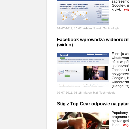
zaprezent
Google+, j
krytyki.
wi
07-07-2011, 10:02, Adrian Nowak,
Technologie
Facebook wprowadza wideorozmo
(wideo)
Funkcja w
wbudowana 
efekt wspó
społecznoś
Facebook b
przygotowa
Google+, k
wideorozmo
(Hangouts
07-07-2011, 08:18, Marcin Maj,
Technologie
Stig z Top Gear odpowie na pyta
Popularny 
programu m
będzie goś
Interii.
wię