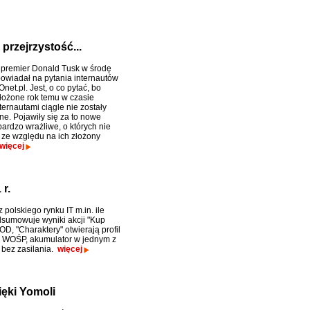
przejrzystość...
 premier Donald Tusk w środę
owiadał na pytania internautów
Onet.pl. Jest, o co pytać, bo
złożone rok temu w czasie
ternautami ciągle nie zostały
ne. Pojawiły się za to nowe
ardzo wrażliwe, o których nie
o ze względu na ich złożony
więcej
r.
 polskiego rynku IT m.in. ile
dsumowuje wyniki akcji "Kup
D, "Charaktery" otwierają profil
h WOŚP, akumulator w jednym z
bez zasilania.
więcej
ięki Yomoli