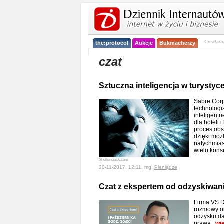
< reklam
the:protocol
Aukcje
Bukmacherzy
czat
Sztuczna inteligencja w turystyc
Sabre Corp
technologia
inteligent
dla hoteli 
proces obs
dzięki moż
natychmia
wielu kon
Shutterstock.com
20-11-2017, 12:11, mg,
Pieniądze
Czat z ekspertem od odzyskiwan
Firma VS D
rozmowy on
odzysku da
prawa.
wi