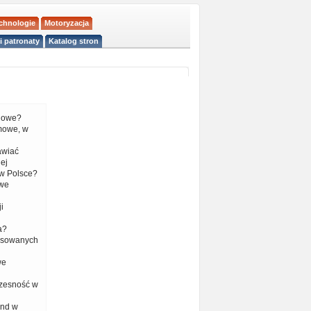
echnologie
Motoryzacja
i patronaty
Katalog stron
liowe?
mowe, w
tawiać
ej
w Polsce?
 we
i
a?
nsowanych
we
czesność w
end w