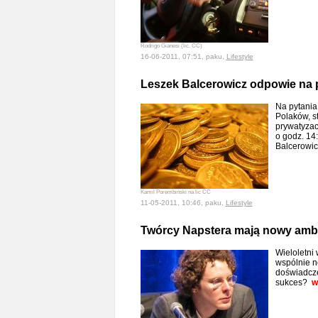
Rodrigo Gianesi (lic. CC)
16-06-2011, 07:51, paku,
Lifestyle
Leszek Balcerowicz odpowie na 
Na pytania
Polaków, s
prywatyzac
o godz. 14
Balcerowi
Kamil Porembiński na lic CC
11-05-2011, 10:46, paku,
Lifestyle
Twórcy Napstera mają nowy ambi
Wieloletni
wspólnie n
doświadcze
sukces?
w