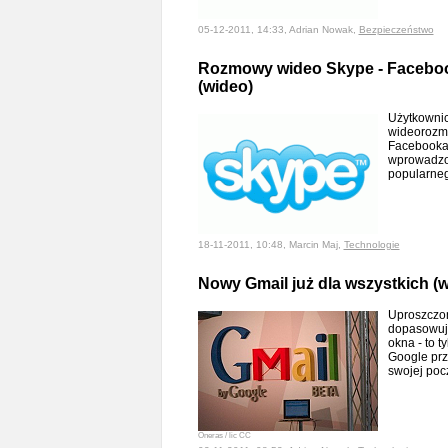
05-12-2011, 14:33, Adrian Nowak,
Bezpieczeństwo
Rozmowy wideo Skype - Faceboo
(wideo)
Użytkownic
wideorozm
Facebooka.
wprowadzon
popularne
18-11-2011, 10:48, Marcin Maj,
Technologie
Nowy Gmail już dla wszystkich (
Uproszczon
dopasowują
okna - to t
Google prz
swojej poc
Oneras / lic CC