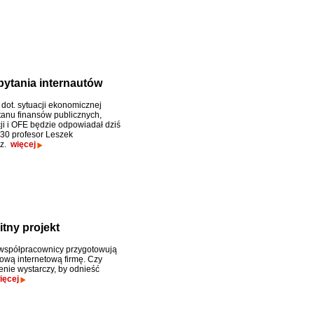
pytania internautów
 dot. sytuacji ekonomicznej
tanu finansów publicznych,
ji i OFE będzie odpowiadał dziś
:30 profesor Leszek
cz.
więcej
tny projekt
 współpracownicy przygotowują
ową internetową firmę. Czy
nie wystarczy, by odnieść
ięcej