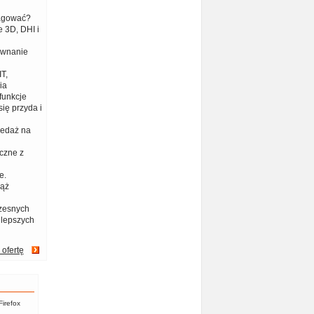
eagować?
 3D, DHI i
ównanie
T,
ia
funkcje
ię przyda i
zedaż na
czne z
e.
iąż
zesnych
jlepszych
 ofertę
Firefox