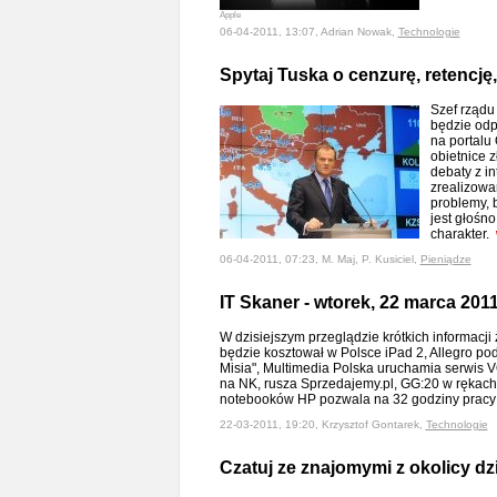
Apple
06-04-2011, 13:07, Adrian Nowak,
Technologie
Spytaj Tuska o cenzurę, retencję, 
Szef rządu
będzie odp
na portalu 
obietnice 
debaty z in
zrealizowa
problemy, b
jest głośn
charakter.
06-04-2011, 07:23, M. Maj, P. Kusiciel,
Pieniądze
IT Skaner - wtorek, 22 marca 2011 
W dzisiejszym przeglądzie krótkich informacji z
będzie kosztował w Polsce iPad 2, Allegro po
Misia", Multimedia Polska uruchamia serwis VO
na NK, rusza Sprzedajemy.pl, GG:20 w rękac
notebooków HP pozwala na 32 godziny pracy 
22-03-2011, 19:20, Krzysztof Gontarek,
Technologie
Czatuj ze znajomymi z okolicy dz