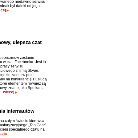
owanego niedawno serwisu
ednak był daleki od jego
ęcej
wy, ulepsza czat
ideorozmów zostanie
w czat Facebooka. Jest to
łpracy serwisu
ciowego z firmą Skype.
ędzie zatem w pełni
ny na konkurencję z usługą
tórej elementem również są
wy, znane jako Spotkania
).
więcej
nia internautów
na całym świecie kierowca
otoryzacyjnego „Top Gear”
ciem specjalnego czatu na
cej