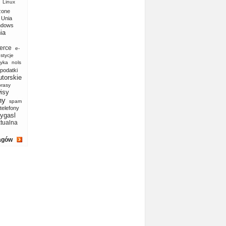
Linux
zone
Unia
ndows
ia
erce
e-
stycje
yka
nols
podatki
utorskie
prasy
isy
ny
spam
telefony
ygasl
ktualna
agów