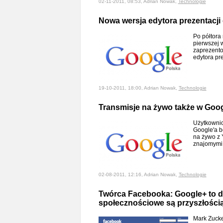
02-11-2011, 08:53, Adrian Nowak,
Technologie
Nowa wersja edytora prezentacji
Po półtora
pierwszej 
zaprezent
edytora pr
19-10-2011, 18:00, Adrian Nowak,
Technologie
Transmisje na żywo także w Goog
Użytkownic
Google'a b
na żywo z 
znajomym
02-08-2011, 12:16, Adrian Nowak,
Technologie
Twórca Facebooka: Google+ to do
społecznościowe są przyszłością
Mark Zucke