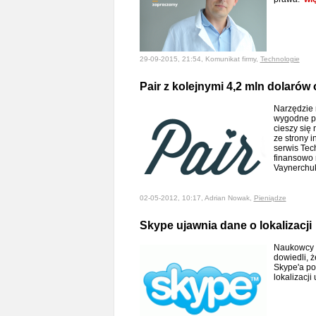
29-09-2015, 21:54, Komunikat firmy,
Technologie
Pair z kolejnymi 4,2 mln dolarów
Narzędzie 
wygodne p
cieszy się
ze strony 
serwis Tec
finansowo 
Vaynerchu
02-05-2012, 10:17, Adrian Nowak,
Pieniądze
Skype ujawnia dane o lokalizacji
Naukowcy 
dowiedli, 
Skype'a po
lokalizacj