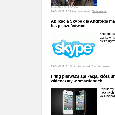
Andrew Mager (lic. CC-BY-SA)
18-04-2011, 16:23, Adrian Nowak,
Technologie
Aplikacja Skype dla Androida ma
bezpieczeństwem
Szczegółow
użytkowni
niezaszyfr
15-04-2011, 11:56, Adrian Nowak,
Bezpieczeństwo
Fring pierwszą aplikacją, która 
wideoczaty w smartfonach
Popularny 
mobilnych 
kolejny p