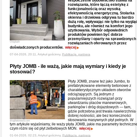
Współczesne budownictwo stawia na
rozwiązania, które łączą estetykę z
funkcjonalnością oraz wysoką
efektywnością energetyczną. Stolarka
okienna i drzwiowa odgrywa tu bardzo
dużą rolę, wpływając nie tylko na wyglą
budynku, ale również na komfort jego
użytkowania. Wybór odpowiednich
produktów powinien być dobrze
przemyślany i oparty na sprawdzonych
Unsplash
rozwiązaniach oferowanych przez
doświadczonych producentów.
więcej
07-04-2026, 20:11, Artykuł gościnny,
Publikacja_partnera
Płyty JOMB - ile ważą, jakie mają wymiary i kiedy je
stosować?
Płyty JOMB, znane też jako Jumbo, to
prefabrykowane elementy betonowe z
charakterystycznym układem otworów
odciążających. Są jednym z
popularniejszych rozwiązań przy
utwardzaniu placów manewrowych,
parkingów i dróg dojazdowych — tam,
gdzie potrzebna jest trwała nawierzchnia
dobrej nośności, ale bez konieczności
stosowania masywnych płyt pełnych. W
drogibetonowe.com
tym artykule wyjaśniamy, ile waży płyta JOMB, jakie ma parametry techniczne
czym różni się od płyt żelbetowych MON.
więcej
01-04-2026, 02:23, Artykuł gościnny,
Publikacja_partnera