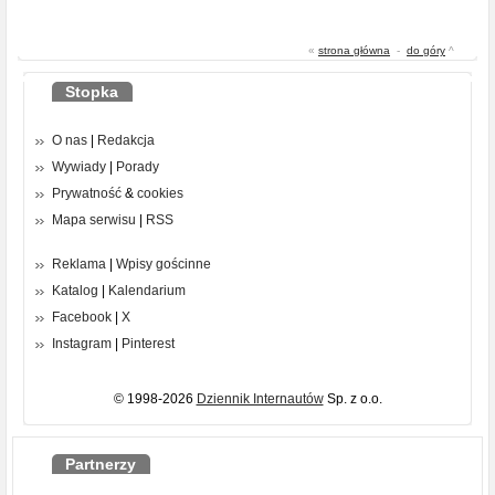
«
strona główna
-
do góry
^
Stopka
O nas
|
Redakcja
Wywiady
|
Porady
Prywatność
&
cookies
Mapa serwisu
|
RSS
Reklama
|
Wpisy gościnne
Katalog
|
Kalendarium
Facebook
|
X
Instagram
|
Pinterest
© 1998-2026
Dziennik Internautów
Sp. z o.o.
Partnerzy