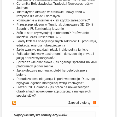
Ceramika Bolesławiecka: Tradycja i Nowoczesność w
Jednym
Interaktywne atrakcje w Krakowie - nowy trend w
rozrywce dla dzieci i dorosłych
Pomówienie w internecie - jak szybko zareagować?
Przeszczep włosów w Turcji: jak planowanie 3D, DHI i
Sapphire FUE zmieniają leczenie
Zrób to sam czy wynajmij infobrokera? Porównanie
kosztów i czasu researchu B2B
Leady B2B dla specjalistycznych sektorów: IT, produkcja,
edukacja, energia i ubezpieczenia
Jakie warstwy ma dach płaski i jakie pełnią funkcje
Folia aluminiowa w gastronomii - do czego się przyda i
jak ją dobrze wykorzystać?
Sprzedaż wielokanałowa - jak ogarnąć sprzedaż na kilku
platformach jednocześnie
Jak skutecznie montować płotki herpetologiczne z
betonu
Ponadczasowa elegancja i sportowe emocje. Dlaczego
brytyjska legenda motoryzacji wciąż zachwyca?
Frezer CNC Holandia - jak praca na nowoczesnych
obrabiarkach nowej generacji przyciąga najlepszych
specjalistów?
Zapytaj o ofertę
Najpopularniejsze tematy artykułów