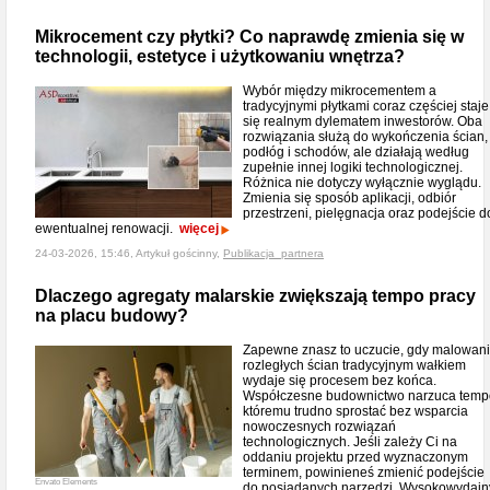
Mikrocement czy płytki? Co naprawdę zmienia się w
technologii, estetyce i użytkowaniu wnętrza?
Wybór między mikrocementem a
tradycyjnymi płytkami coraz częściej staje
się realnym dylematem inwestorów. Oba
rozwiązania służą do wykończenia ścian,
podłóg i schodów, ale działają według
zupełnie innej logiki technologicznej.
Różnica nie dotyczy wyłącznie wyglądu.
Zmienia się sposób aplikacji, odbiór
przestrzeni, pielęgnacja oraz podejście d
ewentualnej renowacji.
więcej
24-03-2026, 15:46, Artykuł gościnny,
Publikacja_partnera
Dlaczego agregaty malarskie zwiększają tempo pracy
na placu budowy?
Zapewne znasz to uczucie, gdy malowan
rozległych ścian tradycyjnym wałkiem
wydaje się procesem bez końca.
Współczesne budownictwo narzuca temp
któremu trudno sprostać bez wsparcia
nowoczesnych rozwiązań
technologicznych. Jeśli zależy Ci na
oddaniu projektu przed wyznaczonym
terminem, powinieneś zmienić podejście
Envato Elements
do posiadanych narzędzi. Wysokowydajn