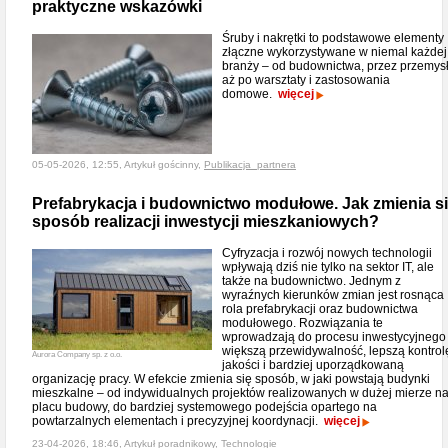
praktyczne wskazówki
Śruby i nakrętki to podstawowe elementy
złączne wykorzystywane w niemal każdej
branży – od budownictwa, przez przemysł
aż po warsztaty i zastosowania
domowe.
więcej
05-05-2026, 12:55, Artykuł gościnny,
Publikacja_partnera
Prefabrykacja i budownictwo modułowe. Jak zmienia s
sposób realizacji inwestycji mieszkaniowych?
Cyfryzacja i rozwój nowych technologii
wpływają dziś nie tylko na sektor IT, ale
także na budownictwo. Jednym z
wyraźnych kierunków zmian jest rosnąca
rola prefabrykacji oraz budownictwa
modułowego. Rozwiązania te
wprowadzają do procesu inwestycyjnego
większą przewidywalność, lepszą kontrol
Aurora Company sp. z o.o.
jakości i bardziej uporządkowaną
organizację pracy. W efekcie zmienia się sposób, w jaki powstają budynki
mieszkalne – od indywidualnych projektów realizowanych w dużej mierze n
placu budowy, do bardziej systemowego podejścia opartego na
powtarzalnych elementach i precyzyjnej koordynacji.
więcej
23-04-2026, 18:46, Artykuł poradnikowy,
Technologie