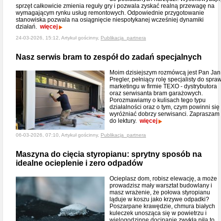
sprzęt całkowicie zmienia reguły gry i pozwala zyskać realną przewagę na
wymagającym rynku usług remontowych. Odpowiednie przygotowanie
stanowiska pozwala na osiągnięcie niespotykanej wcześniej dynamiki
działań.
więcej
24-03-2026, 15:12, Artykuł gościnny,
Publikacja_partnera
Nasz serwis bram to zespół do zadań specjalnych
Moim dzisiejszym rozmówcą jest Pan Jan
Pregler, pełniący rolę specjalisty do spra
marketingu w firmie TEXO - dystrybutora
oraz serwisanta bram garażowych.
Porozmawiamy o kulisach tego typu
działalności oraz o tym, czym powinni się
wyróżniać dobrzy serwisanci. Zapraszam
do lektury.
więcej
06-03-2026, 07:10, Artykuł gościnny,
Publikacja_partnera
Maszyna do cięcia styropianu: sprytny sposób na
idealne ocieplenie i zero odpadów
Ocieplasz dom, robisz elewację, a może
prowadzisz mały warsztat budowlany i
masz wrażenie, że połowa styropianu
ląduje w koszu jako krzywe odpadki?
Poszarpane krawędzie, chmura białych
kuleczek unosząca się w powietrzu i
wielogodzinne docinanie zwykłą piłą to