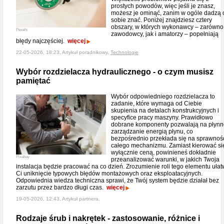
prostych powodów, więc jeśli je znasz,
możesz je ominąć, zanim w ogóle dadzą 
sobie znać. Poniżej znajdziesz cztery
obszary, w których wykonawcy – zarówno
Pexels
zawodowcy, jak i amatorzy – popełniają
błędy najczęściej.
więcej
22-05-2026, 18:23, Artykuł poradnikowy,
Technologie
Wybór rozdzielacza hydraulicznego - o czym musisz
pamiętać
Wybór odpowiedniego rozdzielacza to
zadanie, które wymaga od Ciebie
skupienia na detalach konstrukcyjnych i
specyfice pracy maszyny. Prawidłowo
dobrane komponenty pozwalają na płynn
zarządzanie energią płynu, co
bezpośrednio przekłada się na sprawnoś
całego mechanizmu. Zamiast kierować si
wyłącznie ceną, powinieneś dokładnie
Pixabay
przeanalizować warunki, w jakich Twoja
instalacja będzie pracować na co dzień. Zrozumienie roli tego elementu ułat
Ci uniknięcie typowych błędów montażowych oraz eksploatacyjnych.
Odpowiednia wiedza techniczna sprawi, że Twój system będzie działał bez
zarzutu przez bardzo długi czas.
więcej
19-05-2026, 12:43, Artykuł partnera,
Rodzaje śrub i nakrętek - zastosowanie, różnice i