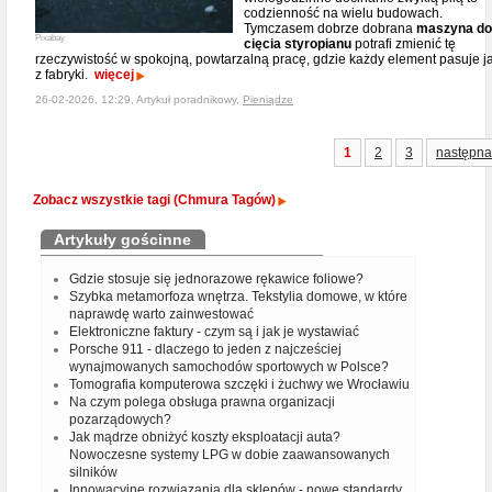
codzienność na wielu budowach.
Tymczasem dobrze dobrana
maszyna do
Pixabay
cięcia styropianu
potrafi zmienić tę
rzeczywistość w spokojną, powtarzalną pracę, gdzie każdy element pasuje j
z fabryki.
więcej
26-02-2026, 12:29, Artykuł poradnikowy,
Pieniądze
1
2
3
następna
Zobacz wszystkie tagi (Chmura Tagów)
Artykuły gościnne
Gdzie stosuje się jednorazowe rękawice foliowe?
Szybka metamorfoza wnętrza. Tekstylia domowe, w które
naprawdę warto zainwestować
Elektroniczne faktury - czym są i jak je wystawiać
Porsche 911 - dlaczego to jeden z najcześciej
wynajmowanych samochodów sportowych w Polsce?
Tomografia komputerowa szczęki i żuchwy we Wrocławiu
Na czym polega obsługa prawna organizacji
pozarządowych?
Jak mądrze obniżyć koszty eksploatacji auta?
Nowoczesne systemy LPG w dobie zaawansowanych
silników
Innowacyjne rozwiązania dla sklepów - nowe standardy