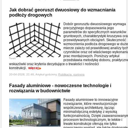
Jak dobrać georuszt dwuosiowy do wzmacniania
podłoży drogowych
Dobór georusztu dwuosiowego wymaga
precyzyjnego dopasowania jego
parametrów do specyficznych warunków
gruntowych, charakterystyki kruszywa ora
przewidywanych obciążeń. Skuteczność
wzmocnienia podłoża drogowego w duże
mierze zależy od prawidłowej analizy tyc
czynników oraz od właściwego wykonani
prac montażowych. Poniższy artykuł
Pexels
przedstawia metodykę doboru, praktyczn
wskazówki oraz kryteria decydujące o trwałości i nośności
konstrukcji.
więcej
20-04-2026, 21:46, Artykuł gościnny,
Publikacja_partnera
Fasady aluminiowe - nowoczesne technologie i
rozwiązania w budownictwie
Fasady aluminiowe to innowacyjne
rozwiązanie, które rewolucjonizuje
współczesną architekturę, łącząc
minimalistyczną estetykę z wysoką
funkcjonalnością. Dzięki zaawansowany
procesom technologicznym, te lekkie i
trwałe konstrukcje oferują nie tylko
nowoczesny wygląd, ale także doskonałe