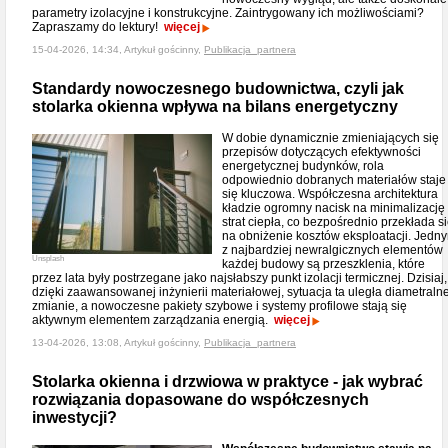
parametry izolacyjne i konstrukcyjne. Zaintrygowany ich możliwościami?
Zapraszamy do lektury!
więcej
15-04-2026, 14:34, Artykuł gościnny,
Publikacja_partnera
Standardy nowoczesnego budownictwa, czyli jak
stolarka okienna wpływa na bilans energetyczny
W dobie dynamicznie zmieniających się
przepisów dotyczących efektywności
energetycznej budynków, rola
odpowiednio dobranych materiałów staje
się kluczowa. Współczesna architektura
kładzie ogromny nacisk na minimalizację
strat ciepła, co bezpośrednio przekłada s
na obniżenie kosztów eksploatacji. Jedn
z najbardziej newralgicznych elementów
Unsplash
każdej budowy są przeszklenia, które
przez lata były postrzegane jako najsłabszy punkt izolacji termicznej. Dzisiaj,
dzięki zaawansowanej inżynierii materiałowej, sytuacja ta uległa diametralne
zmianie, a nowoczesne pakiety szybowe i systemy profilowe stają się
aktywnym elementem zarządzania energią.
więcej
13-04-2026, 13:08, Artykuł gościnny,
Publikacja_partnera
Stolarka okienna i drzwiowa w praktyce - jak wybrać
rozwiązania dopasowane do współczesnych
inwestycji?