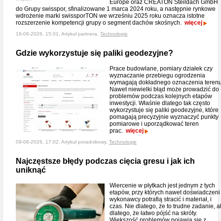
Europe oraz CREATON Steildach GmbH
do Grupy swisspor, sfinalizowane 1 marca 2024 roku, a następnie rynkowe
wdrożenie marki swissporTON we wrześniu 2025 roku oznacza istotne
rozszerzenie kompetencji grupy o segment dachów skośnych.
więcej
16-06-2026, 15:01, Artykuł partnera,
Technologie
Gdzie wykorzystuje się paliki geodezyjne?
Prace budowlane, pomiary działek czy
wyznaczanie przebiegu ogrodzenia
wymagają dokładnego oznaczenia terenu
Nawet niewielki błąd może prowadzić do
problemów podczas kolejnych etapów
inwestycji. Właśnie dlatego tak często
wykorzystuje się paliki geodezyjne, które
pomagają precyzyjnie wyznaczyć punkty
pomiarowe i uporządkować teren
prac.
więcej
09-06-2026, 17:02, Artykuł poradnikowy,
Technologie
Najczęstsze błędy podczas cięcia gresu i jak ich
uniknąć
Wiercenie w płytkach jest jednym z tych
etapów, przy których nawet doświadczeni
wykonawcy potrafią stracić i materiał, i
czas. Nie dlatego, że to trudne zadanie, a
dlatego, że łatwo pójść na skróty.
Większość problemów pojawia się z