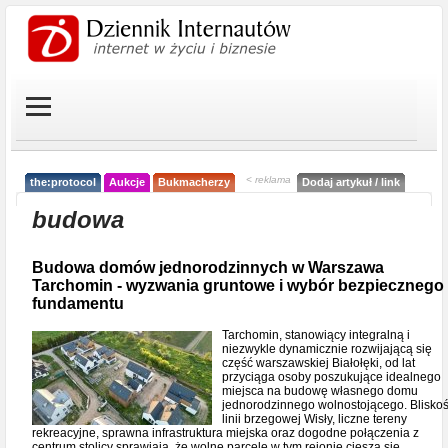
< reklama
the:protocol
Aukcje
Bukmacherzy
Dodaj artykuł / link
budowa
Budowa domów jednorodzinnych w Warszawa
Tarchomin - wyzwania gruntowe i wybór bezpiecznego
fundamentu
Tarchomin, stanowiący integralną i
niezwykle dynamicznie rozwijającą się
część warszawskiej Białołęki, od lat
przyciąga osoby poszukujące idealnego
miejsca na budowę własnego domu
jednorodzinnego wolnostojącego. Blisko
linii brzegowej Wisły, liczne tereny
rekreacyjne, sprawna infrastruktura miejska oraz dogodne połączenia z
centrum stolicy sprawiają, że wolne parcele w tym rejonie cieszą się