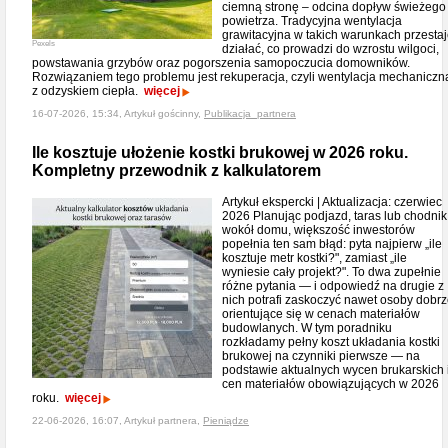
ciemną stronę – odcina dopływ świeżego
powietrza. Tradycyjna wentylacja
grawitacyjna w takich warunkach przesta
Pexels
działać, co prowadzi do wzrostu wilgoci,
powstawania grzybów oraz pogorszenia samopoczucia domowników.
Rozwiązaniem tego problemu jest rekuperacja, czyli wentylacja mechaniczn
z odzyskiem ciepła.
więcej
16-07-2026, 15:34, Artykuł gościnny,
Publikacja_partnera
Ile kosztuje ułożenie kostki brukowej w 2026 roku.
Kompletny przewodnik z kalkulatorem
Artykuł ekspercki | Aktualizacja: czerwiec
2026 Planując podjazd, taras lub chodnik
wokół domu, większość inwestorów
popełnia ten sam błąd: pyta najpierw „ile
kosztuje metr kostki?", zamiast „ile
wyniesie cały projekt?". To dwa zupełnie
różne pytania — i odpowiedź na drugie z
nich potrafi zaskoczyć nawet osoby dobr
orientujące się w cenach materiałów
budowlanych. W tym poradniku
rozkładamy pełny koszt układania kostki
brukowej na czynniki pierwsze — na
podstawie aktualnych wycen brukarskich 
cen materiałów obowiązujących w 2026
roku.
więcej
22-06-2026, 16:07, Artykuł partnera,
Pieniądze