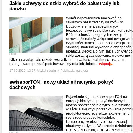
Jakie uchwyty do szkła wybrać do balustrady lub
daszku
Wybór odpowiednich mocowań do
szklanych balustrad czy daszków to
kluczowy element zapewniający
bezpieczeństwo i estetykę całej konstrukcj
Różnorodność dostępnych rozwiązań
sprawia, że należy wziąć pod uwagę wiel
czynników, takich jak grubość i waga tafli
szklanej, materiał wykonania czy sposób
montażu. Decyzja o tym, jakie uchwyty do
Pexels
szkła zostaną zastosowane, wpływa nie
tylko na wygląd, ale przede wszystkim na trwałość i stabilność instalacji,
dlatego warto poznać podstawowe kryteria ich doboru.
więcej
17-06-2026, 13:57, Artykuł gościnny,
Publikacja_partnera
swissporTON i nowy układ sił na rynku pokryć
dachowych
Pojawienie się marki swissporTON na
europejskim rynku pokryć dachowych
można postrzegać nie tylko jako zmianę
właścicielską czy uporządkowanie portfol
produktowego, lecz także jako element
szerszego procesu konsolidacji
kompetencji w obszarze nowoczesnej
obudowy budynku. Włączenie działalnośc
CREATON Polska, CREATON South East
Unsplash