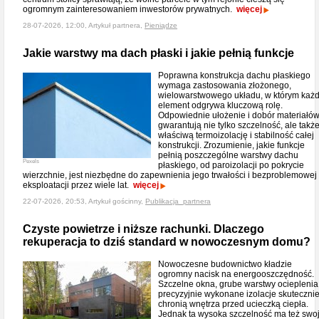
ogromnym zainteresowaniem inwestorów prywatnych.
więcej
28-07-2026, 12:00, Artykuł partnera,
Pieniądze
Jakie warstwy ma dach płaski i jakie pełnią funkcje
Poprawna konstrukcja dachu płaskiego
wymaga zastosowania złożonego,
wielowarstwowego układu, w którym każ
element odgrywa kluczową rolę.
Odpowiednie ułożenie i dobór materiałó
gwarantują nie tylko szczelność, ale takż
właściwą termoizolację i stabilność całej
konstrukcji. Zrozumienie, jakie funkcje
pełnią poszczególne warstwy dachu
Pexels
płaskiego, od paroizolacji po pokrycie
wierzchnie, jest niezbędne do zapewnienia jego trwałości i bezproblemowej
eksploatacji przez wiele lat.
więcej
22-07-2026, 20:53, Artykuł gościnny,
Publikacja_partnera
Czyste powietrze i niższe rachunki. Dlaczego
rekuperacja to dziś standard w nowoczesnym domu?
Nowoczesne budownictwo kładzie
ogromny nacisk na energooszczędność.
Szczelne okna, grube warstwy ocieplenia 
precyzyjnie wykonane izolacje skuteczni
chronią wnętrza przed ucieczką ciepła.
Jednak ta wysoka szczelność ma też swo