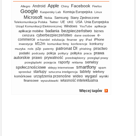
Apple
Facebook
Android
Allegro
Chiny
Firefox
Google
Komisja Europejska
Kaspersky Lab
Linux
Microsoft
Samsung
Stany Zjednoczone
Nokia
UE
USA
Unia Europejska
Telekomunikacja Polska
Twitter
UKE
Windows
Urząd Komunikacji Elektronicznej
YouTube
aplikacje
bezpieczeństwo
badania
aplikacje mobilne
biznes
cyberbezpieczeństwo
e-
cenzura
dane osobowe
commerce
iPhone
e-handel
edukacja
finanse
gry
iPad
kf12m
konkursy
inwestycje
komunikat firmy
konferencje
patronat DI
piractwo
p2p
muzyka
nols
patenty
phishing
prawa
podatki
policja
polityka
podcasty
politycy
praca
autorskie
prawo
prywatność
przedsiębiorcy
przegląd prasy
serwisy
raporty
przeglądarki
przejęcia
reklama
smartfony
społecznościowe
sklepy internetowe
spam
startupy
tablety
telefony
sprzedaż
sztuczna inteligencja
wygasl
urządzenia przenośne
wideo
komórkowe
wyniki
własność intelektualna
finansowe
wyszukiwarki
Więcej tagów