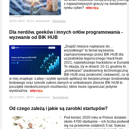
z najważniejszych graczy na światowym
rynku cyber?
więcej
1STunningART
20-01-2022, 18:21, pressroom ,
Pieniądze
Dla nerdów, geeków i innych orłów programowania -
wyzwanie od BIK HUB
„Znajdź miejsce najlepsze do…
wszystkiego” to temat wyzwania
zaproponowanego przez BIK HUB dla
uczestników tegorocznego HackYeah
2021, największego hackatonu w Europie
To okazja, by w dniach 10-11 grudnia br.
„przekopać” piaskownicę technologiczną
BIK HUB oraz poskromić ciekawość, co s
w niej znajduje. Łatwy i szybki sposób aplikacji do bezpiecznego środowiska
testowego oraz szeroki zakres danych w unikatowym zbiorze BIK HUB to
początek nieskończonych możliwości, które może ograniczać jedynie
wyobraźnia.
więcej
08-12-2021, 08:57, pressroom ,
Technologie
Od czego zależą i jakie są zarobki startupów?
Pod koniec 2020 roku w Polsce działało
około 4700 startupów – ich liczba podwoi
się na przełomie ostatnich 5 lat. Sukces