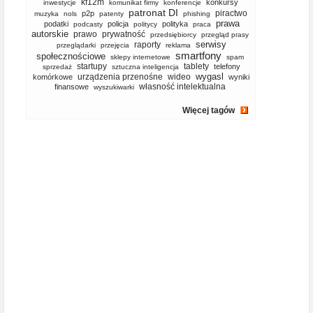
kf12m
konkursy
inwestycje
komunikat firmy
konferencje
patronat DI
piractwo
p2p
muzyka
nols
patenty
phishing
prawa
podatki
policja
polityka
podcasty
politycy
praca
autorskie
prawo
prywatność
przedsiębiorcy
przegląd prasy
serwisy
raporty
przeglądarki
przejęcia
reklama
smartfony
społecznościowe
sklepy internetowe
spam
startupy
tablety
telefony
sprzedaż
sztuczna inteligencja
wygasl
urządzenia przenośne
wideo
komórkowe
wyniki
własność intelektualna
finansowe
wyszukiwarki
Więcej tagów