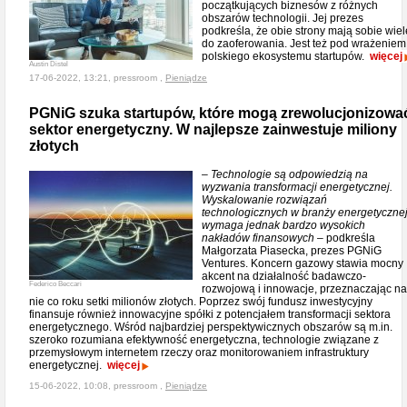
początkujących biznesów z różnych
obszarów technologii. Jej prezes
podkreśla, że obie strony mają sobie wiel
do zaoferowania. Jest też pod wrażeniem
polskiego ekosystemu startupów.
więcej
Austin Distel
17-06-2022, 13:21, pressroom ,
Pieniądze
PGNiG szuka startupów, które mogą zrewolucjonizowa
sektor energetyczny. W najlepsze zainwestuje miliony
złotych
– Technologie są odpowiedzią na
wyzwania transformacji energetycznej.
Wyskalowanie rozwiązań
technologicznych w branży energetyczne
wymaga jednak bardzo wysokich
nakładów finansowych –
podkreśla
Małgorzata Piasecka, prezes PGNiG
Ventures. Koncern gazowy stawia mocny
akcent na działalność badawczo-
Federico Beccari
rozwojową i innowacje, przeznaczając na
nie co roku setki milionów złotych. Poprzez swój fundusz inwestycyjny
finansuje również innowacyjne spółki z potencjałem transformacji sektora
energetycznego. Wśród najbardziej perspektywicznych obszarów są m.in.
szeroko rozumiana efektywność energetyczna, technologie związane z
przemysłowym internetem rzeczy oraz monitorowaniem infrastruktury
energetycznej.
więcej
15-06-2022, 10:08, pressroom ,
Pieniądze