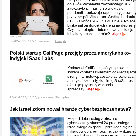
Już ponad 60 proc. Polaków doświadczył
objawów wypalenia zawodowego, a ⅔
zauważyło ich nasilenie w okresie
pandemii – pokazuje raport przygotowan
przez zespół Mindgram. Według badania
CBOS z końca 2021 r. aktualnie w Polsce
blisko milion dorosłych cierpi na depresję
Czy technologie – internetowe aplikacje
lub chaty – mogą pomóc?
więcej
Sydnej Sims
02-02-2022, 11:57, pressroom ,
Lifestyle
Polski startup CallPage przejęty przez amerykańsko-
indyjski Saas Labs
Krakowski CallPage, który usprawnia
system kontaktu z klientem odwiedzając
stronę internetową, został przejęty przez
amerykańsko-indyjską firmę SaaS Labs
oferującą systemy wsparcia
sprzedaży.
więcej
28-01-2022, 13:53, pressroom ,
Pieniądze
Jak Izrael zdominował branżę cyberbezpieczeństwa?
Eksport dóbr i usług z obszaru
cybersecurity stanowi 24 proc. całego
izraelskiego eksportu i przekłada się na 
miliardów dolarów rocznie. Jak w dziesię
lat Izrael zbudował swoją pozycję jedneg