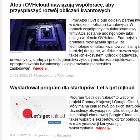
Atos i OVHcloud nawiązują współpracę, aby
przyspieszyć rozwój obliczeń kwantowych
Firmy Atos i OVHcloud ogłosiły partnerst
w dziedzinie obliczeń kwantowych. W
ramach współpracy emulator kwantowy
firmy Atos zostanie udostępniony jako
usługa w ofercie OVHcloud. Europejska
premiera rozwiązania sprawi, że
technologie emulacji kwantowych staną s
bardziej dostępne, w efekcie rozszerzają
Pete Linforth
także ich ekosystem. Ośrodki badawcze,
uniwersytety, startupy i przedsiębiorstwa zyskają możliwość projektowania
oprogramowania kwantowego i eksplorowania pionierskich
zastosowań.
więcej
14-06-2022, 17:44, pressroom ,
Technologie
Wystartował program dla startupów: Let’s get (c)loud
Program "Let’s get (c)loud" to wspólny
projekt Chmury Krajowej i Google Cloud,
który ma na celu rozwój polskich startupó
Uczestnicy otrzymają nie tylko dostęp do
technologii chmurowej Google Cloud, ale
także wsparcie ekspertów, którzy pomogą
w maksymalizacji korzyści z jej
wykorzystania.
więcej
03-06-2022, 10:30, pressroom ,
Pieniądze