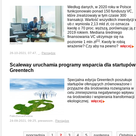
Według danych, w 2020 roku w Polsce
funkcjonowało ponad 150 funduszy VC,
które zrealizowały w tym czasie 300
transakcji. Wartość wszystkich inwestycji 
ub.r. wyniosła 2,13 mld zł, co oznacza
kwotę o 70 proc. wyższą, porównując ją z
2019 rokiem. Mediana średniego
finansowania VC utrzymuje się na
[1]
poziomie 1 mln zł
. Kwoty te robią
Austin Distel
wrażenie? Czy aby na pewno?
więcej
26-10-2021, 07:47, _,
Pieniądze
Scaleway uruchamia programy wsparcia dla startupów
Greentech
Specjalna edycja Greentech poszukuje
startupów oferujących zrównoważone i
przyjazne dla środowiska rozwiązania w
celu zmniejszenia negatywnego wpływu
na środowisko i wspierania transformacji
ekologicznej.
więcej
PublicDomainPictures
24-09-2021, 09:25, pressroom ,
Pieniądze
...
poprzednia
1
2
3
4
5
następna
Ostatnia »