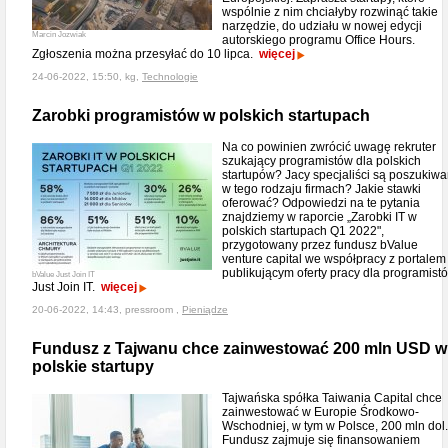
wspólnie z nim chciałyby rozwinąć takie
narzędzie, do udziału w nowej edycji
Marcin Jozwiak
autorskiego programu Office Hours.
Zgłoszenia można przesyłać do 10 lipca.
więcej
24-06-2022, 15:50, kg,
Technologie
Zarobki programistów w polskich startupach
Na co powinien zwrócić uwagę rekruter
szukający programistów dla polskich
startupów? Jacy specjaliści są poszukiwa
w tego rodzaju firmach? Jakie stawki
oferować? Odpowiedzi na te pytania
znajdziemy w raporcie „Zarobki IT w
polskich startupach Q1 2022",
przygotowany przez fundusz bValue
venture capital we współpracy z portalem
publikującym oferty pracy dla programist
bValue Just Join IT
Just Join IT.
więcej
20-06-2022, 14:43, pressroom ,
Pieniądze
Fundusz z Tajwanu chce zainwestować 200 mln USD w
polskie startupy
Tajwańska spółka Taiwania Capital chce
zainwestować w Europie Środkowo-
Wschodniej, w tym w Polsce, 200 mln dol.
Fundusz zajmuje się finansowaniem