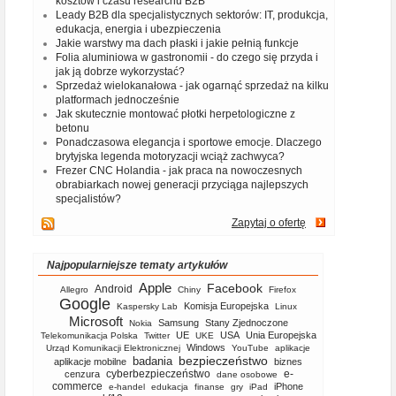
kosztów i czasu researchu B2B
Leady B2B dla specjalistycznych sektorów: IT, produkcja,
edukacja, energia i ubezpieczenia
Jakie warstwy ma dach płaski i jakie pełnią funkcje
Folia aluminiowa w gastronomii - do czego się przyda i
jak ją dobrze wykorzystać?
Sprzedaż wielokanałowa - jak ogarnąć sprzedaż na kilku
platformach jednocześnie
Jak skutecznie montować płotki herpetologiczne z
betonu
Ponadczasowa elegancja i sportowe emocje. Dlaczego
brytyjska legenda motoryzacji wciąż zachwyca?
Frezer CNC Holandia - jak praca na nowoczesnych
obrabiarkach nowej generacji przyciąga najlepszych
specjalistów?
Zapytaj o ofertę
Najpopularniejsze tematy artykułów
Apple
Facebook
Android
Allegro
Chiny
Firefox
Google
Komisja Europejska
Kaspersky Lab
Linux
Microsoft
Samsung
Stany Zjednoczone
Nokia
UE
USA
Unia Europejska
Telekomunikacja Polska
Twitter
UKE
Windows
Urząd Komunikacji Elektronicznej
YouTube
aplikacje
bezpieczeństwo
badania
aplikacje mobilne
biznes
cyberbezpieczeństwo
e-
cenzura
dane osobowe
commerce
iPhone
e-handel
edukacja
finanse
gry
iPad