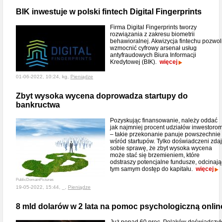
BIK inwestuje w polski fintech Digital Fingerprints
Firma Digital Fingerprints tworzy
rozwiązania z zakresu biometrii
behawioralnej. Akwizycja fintechu pozwol
wzmocnić cyfrowy arsenał usług
antyfraudowych Biura Informacji
Kredytowej (BIK).
więcej
01-06-2022, 10:24, kg,
Pieniądze
Zbyt wysoka wycena doprowadza startupy do
bankructwa
Pozyskując finansowanie, należy oddać
jak najmniej procent udziałów inwestoro
– takie przekonanie panuje powszechnie
wśród startupów. Tylko doświadczeni zda
sobie sprawę, że zbyt wysoka wycena
może stać się brzemieniem, które
odstraszy potencjalne fundusze, odcinają
tym samym dostęp do kapitału.
więcej
PublicDomainPictures
19-05-2022, 15:44, _,
Pieniądze
8 mld dolarów w 2 lata na pomoc psychologiczną onlin