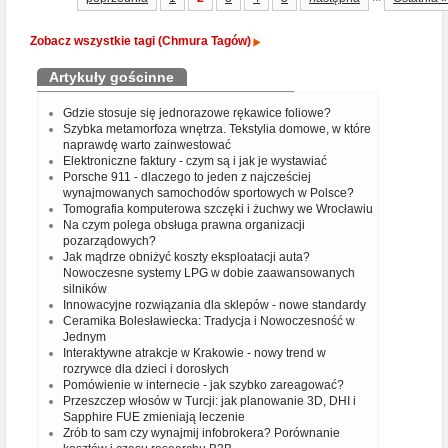
Zobacz wszystkie tagi (Chmura Tagów)
Artykuły gościnne
Gdzie stosuje się jednorazowe rękawice foliowe?
Szybka metamorfoza wnętrza. Tekstylia domowe, w które
naprawdę warto zainwestować
Elektroniczne faktury - czym są i jak je wystawiać
Porsche 911 - dlaczego to jeden z najcześciej
wynajmowanych samochodów sportowych w Polsce?
Tomografia komputerowa szczęki i żuchwy we Wrocławiu
Na czym polega obsługa prawna organizacji
pozarządowych?
Jak mądrze obniżyć koszty eksploatacji auta?
Nowoczesne systemy LPG w dobie zaawansowanych
silników
Innowacyjne rozwiązania dla sklepów - nowe standardy
Ceramika Bolesławiecka: Tradycja i Nowoczesność w
Jednym
Interaktywne atrakcje w Krakowie - nowy trend w
rozrywce dla dzieci i dorosłych
Pomówienie w internecie - jak szybko zareagować?
Przeszczep włosów w Turcji: jak planowanie 3D, DHI i
Sapphire FUE zmieniają leczenie
Zrób to sam czy wynajmij infobrokera? Porównanie