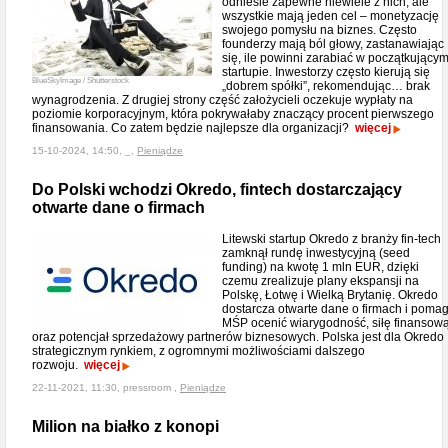
odniesie zapewne niewiele z nich, ale
wszystkie mają jeden cel – monetyzację
swojego pomysłu na biznes. Często
founderzy mają ból głowy, zastanawiając
się, ile powinni zarabiać w początkujący
startupie. Inwestorzy często kierują się
BlueSkyImage / Shutterstock
„dobrem spółki”, rekomendując… brak
wynagrodzenia. Z drugiej strony część założycieli oczekuje wypłaty na
poziomie korporacyjnym, która pokrywałaby znaczący procent pierwszego
finansowania. Co zatem będzie najlepsze dla organizacji?
więcej
15-10-2024, 14:50, _,
Pieniądze
Do Polski wchodzi Okredo, fintech dostarczający
otwarte dane o firmach
Litewski startup Okredo z branży fin-tech
zamknął rundę inwestycyjną (seed
funding) na kwotę 1 mln EUR, dzięki
czemu zrealizuje plany ekspansji na
Polskę, Łotwę i Wielką Brytanię. Okredo
dostarcza otwarte dane o firmach i poma
MŚP ocenić wiarygodność, siłę finansow
oraz potencjał sprzedażowy partnerów biznesowych. Polska jest dla Okredo
strategicznym rynkiem, z ogromnymi możliwościami dalszego
rozwoju.
więcej
22-11-2021, 11:30, pressroom ,
Pieniądze
Milion na białko z konopi