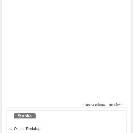
«
strona główna
-
do góry
^
Stopka
O nas
|
Redakcja