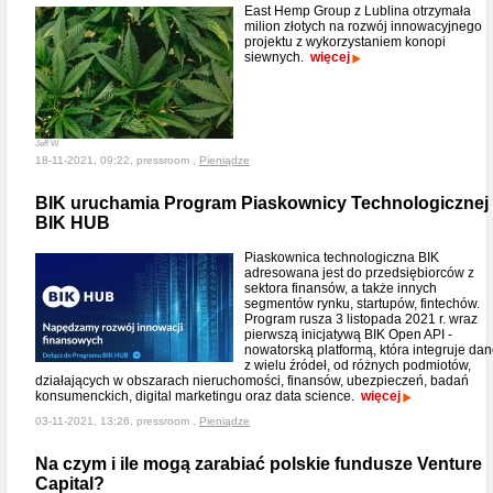
East Hemp Group z Lublina otrzymała
milion złotych na rozwój innowacyjnego
projektu z wykorzystaniem konopi
siewnych.
więcej
Jeff W
18-11-2021, 09:22, pressroom ,
Pieniądze
BIK uruchamia Program Piaskownicy Technologicznej
BIK HUB
Piaskownica technologiczna BIK
adresowana jest do przedsiębiorców z
sektora finansów, a także innych
segmentów rynku, startupów, fintechów.
Program rusza 3 listopada 2021 r. wraz
pierwszą inicjatywą BIK Open API -
nowatorską platformą, która integruje da
z wielu źródeł, od różnych podmiotów,
działających w obszarach nieruchomości, finansów, ubezpieczeń, badań
konsumenckich, digital marketingu oraz data science.
więcej
03-11-2021, 13:26, pressroom ,
Pieniądze
Na czym i ile mogą zarabiać polskie fundusze Venture
Capital?