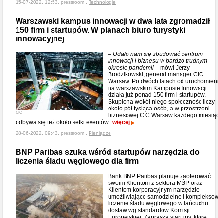
15-07-2022, 12:53, pressroom ,
Technologie
Warszawski kampus innowacji w dwa lata zgromadził
150 firm i startupów. W planach biuro turystyki
innowacyjnej
– Udało nam się zbudować centrum
innowacji i biznesu w bardzo trudnym
okresie pandemii –
mówi Jerzy
Brodzikowski, general manager CIC
Warsaw. Po dwóch latach od uruchomien
na warszawskim Kampusie Innowacji
działa już ponad 150 firm i startupów.
Skupiona wokół niego społeczność liczy
około pół tysiąca osób, a w przestrzeni
CIC
biznesowej CIC Warsaw każdego miesią
odbywa się też około setki eventów.
więcej
28-06-2022, 09:43, pressroom ,
Pieniądze
BNP Paribas szuka wśród startupów narzędzia do
liczenia śladu węglowego dla firm
Bank BNP Paribas planuje zaoferować
swoim Klientom z sektora MŚP oraz
Klientom korporacyjnym narzędzie
umożliwiające samodzielne i komplekso
liczenie śladu węglowego w łańcuchu
dostaw wg standardów Komisji
Europejskiej. Zaprasza startupy, które