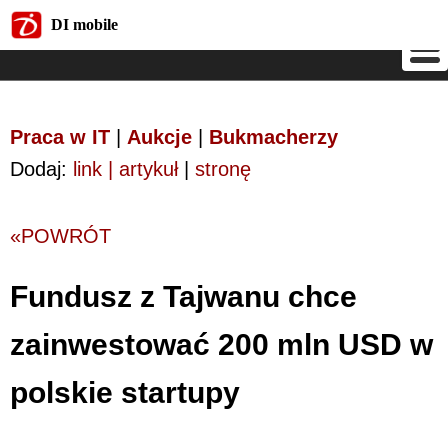
DI mobile
DI mobile
Praca w IT
|
Aukcje
|
Bukmacherzy
Dodaj:
link | artykuł
|
stronę
«POWRÓT
Fundusz z Tajwanu chce
zainwestować 200 mln USD w
polskie startupy