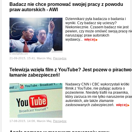
Badacz nie chce promować swojej pracy z powodu
praw autorskich - AWI
Dziennikarz pyta badacza o badania i
wyniki. Czy badacz się ucieszy?
Niekoniecznie. Czasem badacz nie jest
pewien, czy może omówić swoją pracę ni
naruszając praw autorskich
wydawcy...
więcej
© istockphoto.com
21-09-2015, 15:41, Marcin Maj,
Pieniądze
Telewizja wzięła film z YouTube? Jest pozew o piractwo 
łamanie zabezpieczeń!
Nadawcy CNN i CBC wykorzystali krótki
filmik z YouTube, nie pytając autora o
pozwolenie. Niestety trafili na prawnika,
który zarzuca im nie tylko naruszenie pra
autorskich, ale także złamanie
zastosowanych zabezpieczeń.
więcej
17-08-2015, 14:06, Marcin Maj,
Pieniądze