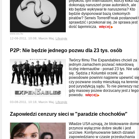
prędkość tym internautom, którzy kilka ra
dokonają naruszeń praw autorskich, ale
kto będzie wykrywał te naruszenia? Kto
będzie dysponował bazą rzekomych
piratów? Serwis TorrentFreak postanowił 
sprawdzić i przekonał się, że sprawa jest
dość tajemnicza.
więcej
www.sxc.hu
12-08-2011, 10:08, Marcin Maj,
Lifestyle
P2P: Nie będzie jednego pozwu dla 23 tys. osób
Twórcy filmu The Expandables chcieli za
jednym zamachem pozwać rekordową
liczbę internautów - ponad 23 tys. Nie ud
się. Sędzia z Kolumbii orzekł, że
powodowie powinni najpierw upewnić się
czy pozwane osoby mieszkają na terenie
pod jurysdykcją sądu. To nie pierwszy raz
gdy masowy pozew dorzucany jest z tego
powodu.
więcej
03-08-2011, 10:18, Marcin Maj,
Lifestyle
Zapowiedzi cenzury sieci w "paradzie chochołów"
Władze USA uznają, że blokowanie dom
przynosi wyłącznie dobre skutki i jest
uczciwe. Kontynuowanie takich działań
zapowiedziano w czasie przesłuchania