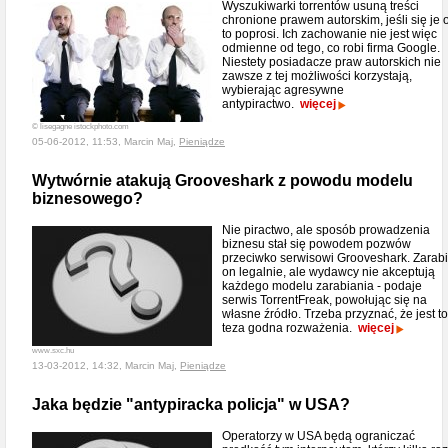
Wyszukiwarki torrentów usuną treści
chronione prawem autorskim, jeśli się je 
to poprosi. Ich zachowanie nie jest więc
odmienne od tego, co robi firma Google.
Niestety posiadacze praw autorskich nie
zawsze z tej możliwości korzystają,
wybierając agresywne
antypiractwo.
więcej
© lisegagne istockphoto.com
05-06-2012, 11:53, Marcin Maj,
Pieniądze
Wytwórnie atakują Grooveshark z powodu modelu
biznesowego?
Nie piractwo, ale sposób prowadzenia
biznesu stał się powodem pozwów
przeciwko serwisowi Grooveshark. Zarab
on legalnie, ale wydawcy nie akceptują
każdego modelu zarabiania - podaje
serwis TorrentFreak, powołując się na
własne źródło. Trzeba przyznać, że jest to
teza godna rozważenia.
więcej
www.sxc.hu
13-03-2012, 14:32, Marcin Maj,
Pieniądze
Jaka będzie "antypiracka policja" w USA?
Operatorzy w USA będą ograniczać