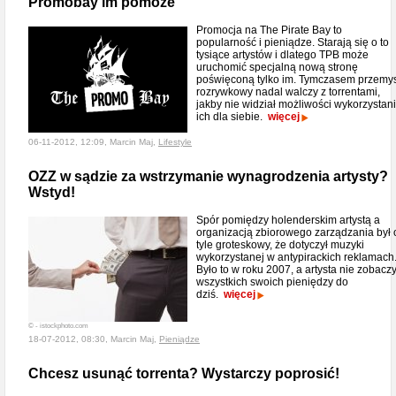
Promobay im pomoże
Promocja na The Pirate Bay to
popularność i pieniądze. Starają się o to
tysiące artystów i dlatego TPB może
uruchomić specjalną nową stronę
poświęconą tylko im. Tymczasem przemy
rozrywkowy nadal walczy z torrentami,
jakby nie widział możliwości wykorzystan
ich dla siebie.
więcej
06-11-2012, 12:09, Marcin Maj,
Lifestyle
OZZ w sądzie za wstrzymanie wynagrodzenia artysty?
Wstyd!
Spór pomiędzy holenderskim artystą a
organizacją zbiorowego zarządzania był 
tyle groteskowy, że dotyczył muzyki
wykorzystanej w antypirackich reklamach
Było to w roku 2007, a artysta nie zobaczy
wszystkich swoich pieniędzy do
dziś.
więcej
© - istockphoto.com
18-07-2012, 08:30, Marcin Maj,
Pieniądze
Chcesz usunąć torrenta? Wystarczy poprosić!