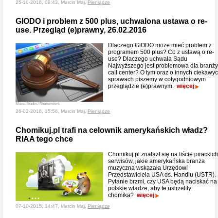
25-10-2016, 09:43, Marcin Maj,
Pieniądze
GIODO i problem z 500 plus, uchwalona ustawa o re-
use. Przegląd (e)prawny, 26.02.2016
Dlaczego GIODO może mieć problem z
programem 500 plus? Co z ustawą o re-
use? Dlaczego uchwała Sądu
Najwyższego jest problemowa dla branży
call center? O tym oraz o innych ciekawy
sprawach piszemy w cotygodniowym
przeglądzie (e)prawnym.
więcej
Maxx-Studio / Shutterstock
26-02-2016, 15:56, Marcin Maj,
Pieniądze
Chomikuj.pl trafi na celownik amerykańskich władz?
RIAA tego chce
Chomikuj.pl znalazł się na liście pirackich
serwisów, jakie amerykańska branża
muzyczna wskazała Urzędowi
Przedstawiciela USA ds. Handlu (USTR).
Pytanie brzmi, czy USA będą naciskać na
polskie władze, aby te ustrzeliły
chomika?
więcej
07-10-2015, 14:47, Marcin Maj,
Pieniądze