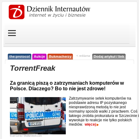
< reklama
the:protocol
Aukcje
Bukmacherzy
Dodaj artykuł / link
TorrentFreak
Za granicą piszą o zatrzymaniach komputerów w
Polsce. Dlaczego? Bo to nie jest zdrowe!
Zatrzymywanie setek komputerów na
podstawie adresu IP pozyskanego
niesprawdzoną metodą to nie jest
normalny sposób walki z piractwem. Coś
takiego zrobiła prokuratura w Szczecinie i
wywołuje to reakcje nie tylko polskich
mediów.
więcej
Evan Lorne / Shutterstock.com