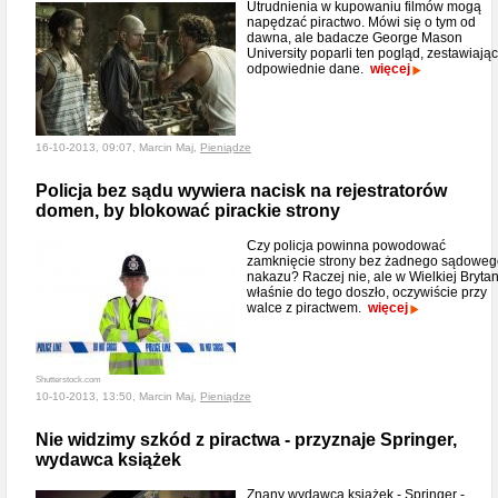
Utrudnienia w kupowaniu filmów mogą
napędzać piractwo. Mówi się o tym od
dawna, ale badacze George Mason
University poparli ten pogląd, zestawiając
odpowiednie dane.
więcej
16-10-2013, 09:07, Marcin Maj,
Pieniądze
Policja bez sądu wywiera nacisk na rejestratorów
domen, by blokować pirackie strony
Czy policja powinna powodować
zamknięcie strony bez żadnego sądoweg
nakazu? Raczej nie, ale w Wielkiej Brytan
właśnie do tego doszło, oczywiście przy
walce z piractwem.
więcej
Shutterstock.com
10-10-2013, 13:50, Marcin Maj,
Pieniądze
Nie widzimy szkód z piractwa - przyznaje Springer,
wydawca książek
Znany wydawca książek - Springer -