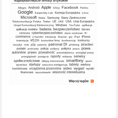
Najpopularniejsze tematy artykułów
Apple
Facebook
Android
Allegro
Chiny
Firefox
Google
Komisja Europejska
Kaspersky Lab
Linux
Microsoft
Samsung
Stany Zjednoczone
Nokia
UE
USA
Unia Europejska
Telekomunikacja Polska
Twitter
UKE
Windows
Urząd Komunikacji Elektronicznej
YouTube
aplikacje
bezpieczeństwo
badania
aplikacje mobilne
biznes
cyberbezpieczeństwo
e-
cenzura
dane osobowe
commerce
iPhone
e-handel
edukacja
finanse
gry
iPad
kf12m
konkursy
inwestycje
komunikat firmy
konferencje
patronat DI
piractwo
p2p
muzyka
nols
patenty
phishing
prawa
podatki
policja
polityka
podcasty
politycy
praca
autorskie
prawo
prywatność
przedsiębiorcy
przegląd prasy
serwisy
raporty
przeglądarki
przejęcia
reklama
smartfony
społecznościowe
sklepy internetowe
spam
startupy
tablety
telefony
sprzedaż
sztuczna inteligencja
wygasl
urządzenia przenośne
wideo
komórkowe
wyniki
własność intelektualna
finansowe
wyszukiwarki
Więcej tagów