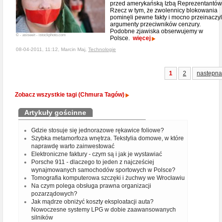
przed amerykańską Izbą Reprezentantów
Rzecz w tym, że zwolennicy blokowania
pominęli pewne fakty i mocno przeinaczyl
argumenty przeciwników cenzury.
Podobne zjawiska obserwujemy w
© - asiseeit - istockphoto.com
Polsce.
więcej
08-04-2011, 11:12, Marcin Maj,
Technologie
1
2
następna
Zobacz wszystkie tagi (Chmura Tagów)
Artykuły gościnne
Gdzie stosuje się jednorazowe rękawice foliowe?
Szybka metamorfoza wnętrza. Tekstylia domowe, w które
naprawdę warto zainwestować
Elektroniczne faktury - czym są i jak je wystawiać
Porsche 911 - dlaczego to jeden z najcześciej
wynajmowanych samochodów sportowych w Polsce?
Tomografia komputerowa szczęki i żuchwy we Wrocławiu
Na czym polega obsługa prawna organizacji
pozarządowych?
Jak mądrze obniżyć koszty eksploatacji auta?
Nowoczesne systemy LPG w dobie zaawansowanych
silników