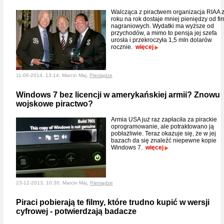
Walcząca z piractwem organizacja RIAA 
roku na rok dostaje mniej pieniędzy od fi
nagraniowych. Wydatki ma wyższe od
przychodów, a mimo to pensja jej szefa
urosła i przekroczyła 1,5 mln dolarów
rocznie.
więcej
11-06-2014, 13:14, Marcin Maj,
Pieniądze
Windows 7 bez licencji w amerykańskiej armii? Znowu
wojskowe piractwo?
Armia USA już raz zapłaciła za pirackie
oprogramowanie, ale potraktowano ją
pobłażliwie. Teraz okazuje się, że w jej
bazach da się znaleźć niepewne kopie
Windows 7.
więcej
23-12-2013, 10:30, Marcin Maj,
Pieniądze
Piraci pobierają te filmy, które trudno kupić w wersji
cyfrowej - potwierdzają badacze