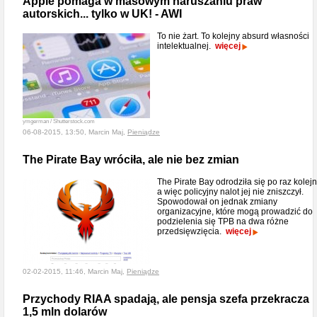
Apple pomaga w masowym naruszaniu praw
autorskich... tylko w UK! - AWI
To nie żart. To kolejny absurd własności
intelektualnej.
więcej
ymgerman / Shutterstock.com
06-08-2015, 13:50, Marcin Maj,
Pieniądze
The Pirate Bay wróciła, ale nie bez zmian
The Pirate Bay odrodziła się po raz kolejn
a więc policyjny nalot jej nie zniszczył.
Spowodował on jednak zmiany
organizacyjne, które mogą prowadzić do
podzielenia się TPB na dwa różne
przedsięwzięcia.
więcej
02-02-2015, 11:46, Marcin Maj,
Pieniądze
Przychody RIAA spadają, ale pensja szefa przekracza
1,5 mln dolarów