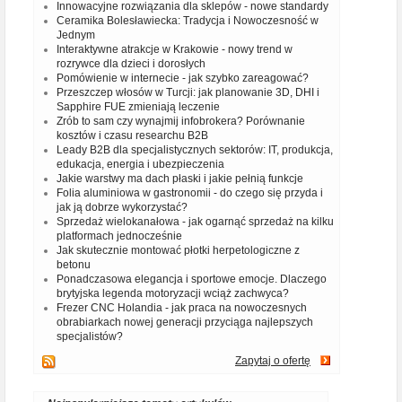
Innowacyjne rozwiązania dla sklepów - nowe standardy
Ceramika Bolesławiecka: Tradycja i Nowoczesność w
Jednym
Interaktywne atrakcje w Krakowie - nowy trend w
rozrywce dla dzieci i dorosłych
Pomówienie w internecie - jak szybko zareagować?
Przeszczep włosów w Turcji: jak planowanie 3D, DHI i
Sapphire FUE zmieniają leczenie
Zrób to sam czy wynajmij infobrokera? Porównanie
kosztów i czasu researchu B2B
Leady B2B dla specjalistycznych sektorów: IT, produkcja,
edukacja, energia i ubezpieczenia
Jakie warstwy ma dach płaski i jakie pełnią funkcje
Folia aluminiowa w gastronomii - do czego się przyda i
jak ją dobrze wykorzystać?
Sprzedaż wielokanałowa - jak ogarnąć sprzedaż na kilku
platformach jednocześnie
Jak skutecznie montować płotki herpetologiczne z
betonu
Ponadczasowa elegancja i sportowe emocje. Dlaczego
brytyjska legenda motoryzacji wciąż zachwyca?
Frezer CNC Holandia - jak praca na nowoczesnych
obrabiarkach nowej generacji przyciąga najlepszych
specjalistów?
Zapytaj o ofertę