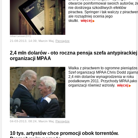
otwarcie poinformował swoich autorów, ż
nie dostrzega szkodliwych efektów
piractwa. Springer i tak walczy z piractwe
ale rozsądniej ocenia jego
skutki.
więcej
Johan Larsson (CC)
21-08-2013, 14:39, Marcin Maj,
Pieniądze
2,4 mln dolarów - oto roczna pensja szefa antypirackiej
organizacji MPAA
Walka z piractwem to ogromne pieniądze
Szef organizacji MPAA Chris Dodd zgarną
2,4 mln dolarów wynagrodzenia w roku
podatkowym 2011. Przychody MPAA jako
organizacji również wzrosły.
więcej
04-03-2013, 08:24, Marcin Maj,
Pieniądze
10 tys. artystów chce promocji obok torrentów.