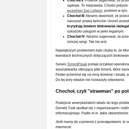
Chochoł II
: Prawnik sugerował, że prz
sądowe. To nieprawda. Chodzi jedynie 
wcześniej Zoe Lofgren
, problem w tym,
Chochoł III
: Abrams stwierdził, że prz
naruszać prawa twórców i bronić przes
krytykują bowiem blokowania nielegal
szkodziło usługom w pełni legalnym.
Chochoł IV
: Abrams sugerował, że prze
niższej rangi. Tak nie jest.
Największym problemem było chyba to, że Mort
kwestiach technicznych dotyczących blokowania
Serwis
TorrentFreak
podaje przykład operatora s
wyszukiwarka oferująca pliki torrent, które sa
Finder przeniósł się na inną domenę i działa, 
Do tej pory władze nie rozważyły odwołania.
Chochoł, czyli "strawman" po po
Podejście amerykańskich władz do tego proble
Donald Tusk spotkał się z organizacjami i lud
informacyjnego. Padło m.in. takie stwierdzenie:
Jeśli mamy do czynienia z przestępstwem, to on
internecie.