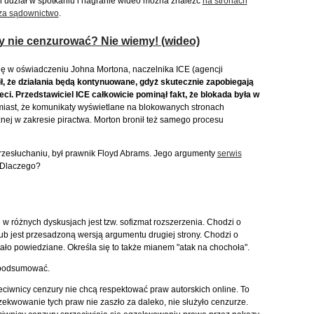
 udział w spotkaniu i nagranie wideo można znaleźć
na stronach
 za sądownictwo
.
y nie cenzurować? Nie wiemy! (wideo)
ę w oświadczeniu Johna Mortona, naczelnika ICE (agencji
ł, że działania będą kontynuowane, gdyż skutecznie zapobiegają
eci. Przedstawiciel ICE całkowicie pominął fakt, że blokada była w
omiast, że komunikaty wyświetlane na blokowanych stronach
znej w zakresie piractwa. Morton bronił też samego procesu
przesłuchaniu, był prawnik Floyd Abrams. Jego argumenty
serwis
 Dlaczego?
w różnych dyskusjach jest tzw. sofizmat rozszerzenia. Chodzi o
 lub jest przesadzoną wersją argumentu drugiej strony. Chodzi o
ało powiedziane. Określa się to także mianem "atak na chochoła".
 podsumować.
eciwnicy cenzury nie chcą respektować praw autorskich online. To
zekwowanie tych praw nie zaszło za daleko, nie służyło cenzurze.