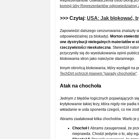
Reprezentantów. Oświadczenia osób biorących
komisji Izby Reprezentantów odpowiedzialnej
>>> Czytaj:
USA: Jak blokować, b
Zapowiedzi dalszego cenzurowania znalazły si
odpowiedzialnej za blokady).
Morton stwierdzi
one dystrybucji nielegalnych materiałów w si
rzeczywistości nieskuteczna
. Stwierdził nat
przyczyniły się do wyedukowania opinii public
blokowania stron jako należycie starannego.
Innym obrońcą blokowania, który wystąpił na 
TechDirt ochrzcił mianem "parady chochołów"
.
Atak na chochoła
Jednym z błędów logicznych pojawiających się 
krytykowanie takiej tezy, która nigdy nie padła
wkładanie w usta oponenta czegoś, co nie zost
Abrams zaatakował kilka chochołów. Warto je
Chochoł I
: Abrams zasugerował, że prz
nieprawda. Chodzi jedynie o to, aby eg