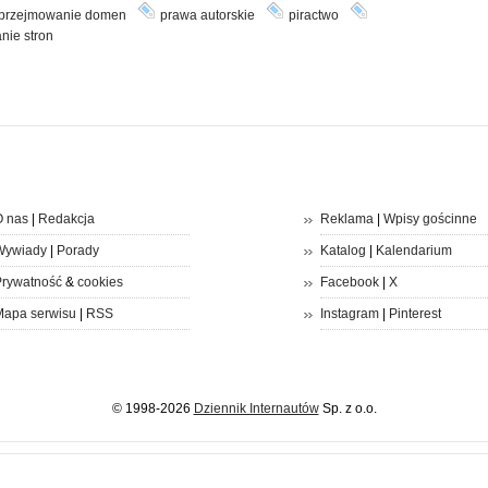
przejmowanie domen
prawa autorskie
piractwo
nie stron
 nas
|
Redakcja
Reklama
|
Wpisy gościnne
Wywiady
|
Porady
Katalog
|
Kalendarium
rywatność
&
cookies
Facebook
|
X
apa serwisu
|
RSS
Instagram
|
Pinterest
© 1998-2026
Dziennik Internautów
Sp. z o.o.