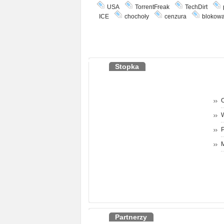
USA
TorrentFreak
TechDirt
ICE
chochoły
cenzura
blokowa
Stopka
O
P
M
Partnerzy