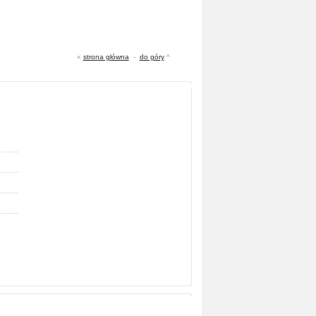
«
strona główna
-
do góry
^