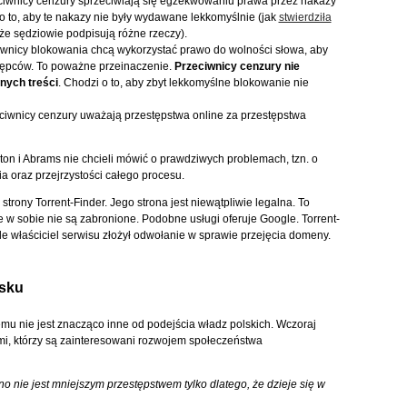
eciwnicy cenzury sprzeciwiają się egzekwowaniu prawa przez nakazy
o to, aby te nakazy nie były wydawane lekkomyślnie (jak
stwierdziła
 że sędziowie podpisują różne rzeczy).
eciwnicy blokowania chcą wykorzystać prawo do wolności słowa, aby
tępców. To poważne przeinaczenie.
Przeciwnicy cenzury nie
nych treści
. Chodzi o to, aby zbyt lekkomyślne blokowanie nie
ciwnicy cenzury uważają przestępstwa online za przestępstwa
on i Abrams nie chcieli mówić o prawdziwych problemach, tzn. o
 oraz przejrzystości całego procesu.
trony Torrent-Finder. Jego strona jest niewątpliwie legalna. To
me w sobie nie są zabronione. Podobne usługi oferuje Google. Torrent-
ale właściciel serwisu złożył odwołanie w sprawie przejęcia domeny.
lsku
mu nie jest znacząco inne od podejścia władz polskich. Wczoraj
źmi, którzy są zainteresowani rozwojem społeczeństwa
o nie jest mniejszym przestępstwem tylko dlatego, że dzieje się w