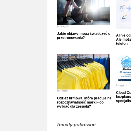
fot.
Magnific
Jakie objawy mogą świadczyć o
AI nie o
przetrenowaniu?
Ale może
telefon.
fot.
gigacon
fot.
Freepik
Cloud Co
bezpłatna
Odzież firmowa, która pracuje na
specjalis
rozpoznawalność marki - co
wybrać dla zespołu?
Tematy pokrewne: