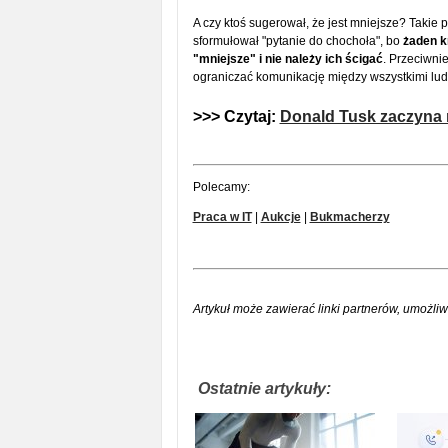
A czy ktoś sugerował, że jest mniejsze? Takie 
sformułował "pytanie do chochoła", bo
żaden kr
"mniejsze" i nie należy ich ścigać
. Przeciwni
ograniczać komunikację między wszystkimi lud
>>> Czytaj:
Donald Tusk zaczyna 
Polecamy:
Praca w IT
|
Aukcje
|
Bukmacherzy
Artykuł może zawierać linki partnerów, umożliw
Ostatnie artykuły: