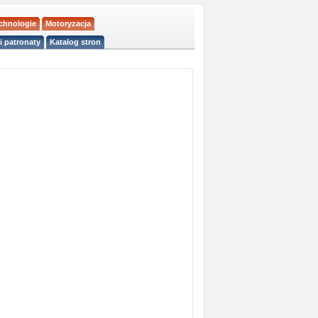
echnologie
Motoryzacja
i patronaty
Katalog stron