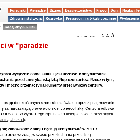
Poradniki
Pieniądze
Biznes
Bezpieczeństwo
Prawo
Dom
Nauka i T
Zdrowie i styl życia
Rozrywka
Pressroom i artykuły gościnne
Wydarzenia 
a
Dodaj artykuł / link
A
A
A
rozmiar tekstu:
ci w "paradzie
ynosi wyłącznie dobre skutki i jest uczciwe. Kontynuowanie
słuchania przed amerykańską Izbą Reprezentantów. Rzecz w tym,
kty i mocno przeinaczyli argumenty przeciwników cenzury.
je dostęp do określonych stron całemu światu poprzez przejmowanie
nę za naruszającą prawa autorskie lub pedofilską. Cenzura odbywa
n Our Sites". W wyniku tego typu blokad
ucierpiało wiele niewinnych
 ominąć blokadę
.
ię zadowolone z akcji i będą ją kontynuować w 2011 r.
no przedwczoraj, w czasie przesłuchania przed Izbą