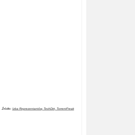
Źródło:
Izba Reprezentantów, TechDirt, TorrentFreak