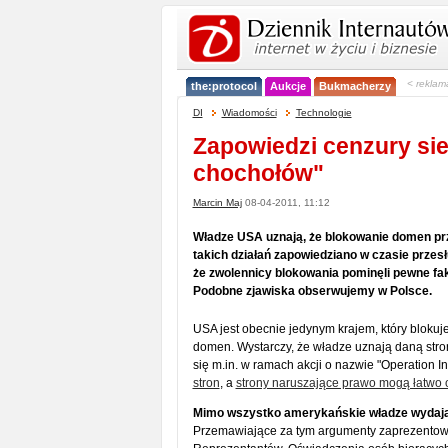
< reklam
the:protocol
Aukcje
Bukmacherzy
DI
Wiadomości
Technologie
Zapowiedzi cenzury sie
chochołów"
Marcin Maj
08-04-2011, 11:12
Władze USA uznają, że blokowanie domen prz
takich działań zapowiedziano w czasie prze
że zwolennicy blokowania pominęli pewne fa
Podobne zjawiska obserwujemy w Polsce.
USA jest obecnie jedynym krajem, który bloku
domen. Wystarczy, że władze uznają daną stro
się m.in. w ramach akcji o nazwie "Operation I
stron
, a
strony naruszające prawo mogą łatwo
Mimo wszystko amerykańskie władze wydają s
Przemawiające za tym argumenty zaprezentowa