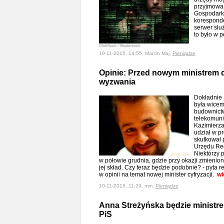
przyjmowan
Gospodark
koresponde
serwer służ
to było w
GlebStock / Shutterstock
19-11-2015, 14:55, Marcin Maj,
Pieniądze
Opinie: Przed nowym ministrem cy
wyzwania
Dokładnie 
była wicemi
budownict
telekomuni
Kazimierza
udział w pr
skutkował 
Urzędu Reg
Niektórzy 
w połowie grudnia, gdzie przy okazji zmieni
jej skład. Czy teraz będzie podobnie? - pyta 
w opinii na temat nowej minister cyfryzacji.
wi
10-11-2015, 11:29, mm,
Pieniądze
Anna Streżyńska będzie ministrem
PiS