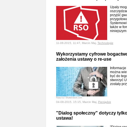
Upały mog
oszczędzan
przyjść gw
przygotow
Systemowi 
także w for
niniejszym
11-08-2015, 11:47, Marcin Maj,
Technologie
Wykorzystamy cyfrowe bogactwo
założenia ustawy o re-use
Informacje
można wiel
być do teg
stworzyć Us
zostały prz
Nata-lia / Shutterstock.com
04-08-2015, 15:15, Marcin Maj,
Pieniądze
"Dialog społeczny" dotyczy tylko
ustawa!