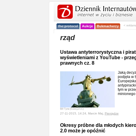
< reklam
the:protocol
Aukcje
Bukmacherzy
rząd
Ustawa antyterrorystyczna i pira
wyświetleniami z YouTube - prze
prawnych cz. 8
Jaką decyzj
podjęła w 
Europejska
antypirack
tym w prze
minionego
Bill Tyne (licencja CC)
27-11-2015, 14:24, Marcin Maj,
Pieniądze
Okresy próbne dla młodych kie
2.0 może je opóźnić