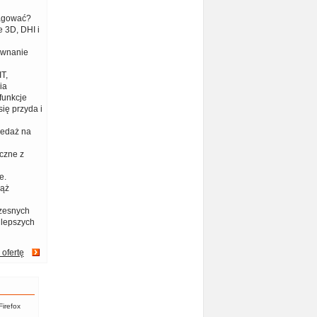
eagować?
 3D, DHI i
ównanie
T,
ia
funkcje
ię przyda i
zedaż na
czne z
e.
iąż
zesnych
jlepszych
 ofertę
Firefox