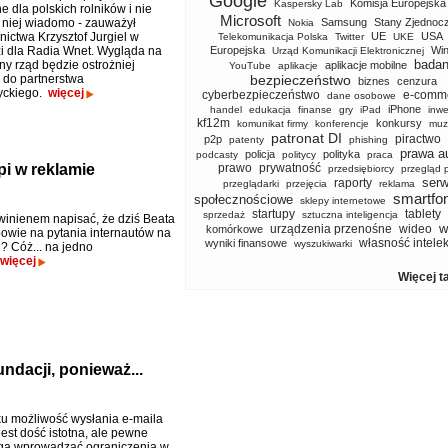
Google
Komisja Europejska
Kaspersky Lab
e dla polskich rolników i nie
Microsoft
 niej wiadomo - zauważył
Samsung
Stany Zjednoc
Nokia
lnictwa Krzysztof Jurgiel w
UE
USA
Telekomunikacja Polska
Twitter
UKE
 dla Radia Wnet. Wygląda na
Europejska
Wi
Urząd Komunikacji Elektronicznej
badan
ny rząd będzie ostrożniej
aplikacje mobilne
YouTube
aplikacje
 do partnerstwa
bezpieczeństwo
biznes
cenzura
tyckiego.
więcej
cyberbezpieczeństwo
e-comm
dane osobowe
iPhone
handel
edukacja
finanse
gry
iPad
inwe
kf12m
konkursy
komunikat firmy
konferencje
muz
patronat DI
piractwo
p2p
patenty
phishing
prawa a
policja
polityka
podcasty
politycy
praca
pi w reklamie
prawo
prywatność
przedsiębiorcy
przegląd 
serw
raporty
przeglądarki
przejęcia
reklama
smartfo
społecznościowe
sklepy internetowe
startupy
tablety
sprzedaż
sztuczna inteligencja
inienem napisać, że dziś Beata
w
urządzenia przenośne
wideo
komórkowe
owie na pytania internautów na
własność intele
wyniki finansowe
wyszukiwarki
 Cóż... na jedno
więcej
Więcej t
ndacji, ponieważ...
u możliwość wysłania e-maila
est dość istotna, ale pewne
gą wprowadzać ograniczenia w