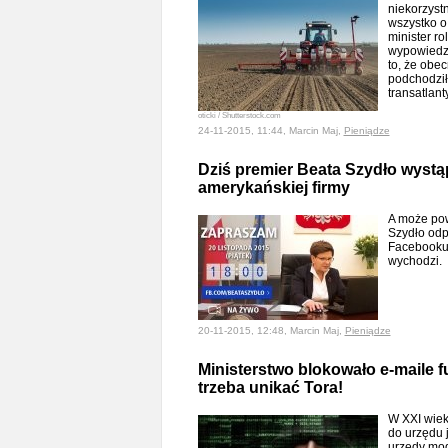
niekorzystn
wszystko o
minister ro
wypowiedzi
to, że obec
podchodził
transatlan
oticki / Shutterstock.com
24-11-2015, 11:44, Marcin Maj,
Pieniądze
Dziś premier Beata Szydło wystą
amerykańskiej firmy
A może pow
Szydło odp
Facebooku?
wychodzi.
20-11-2015, 12:48, Marcin Maj,
Pieniądze
Ministerstwo blokowało e-maile fu
trzeba unikać Tora!
W XXI wiek
do urzędu j
urzędy mo