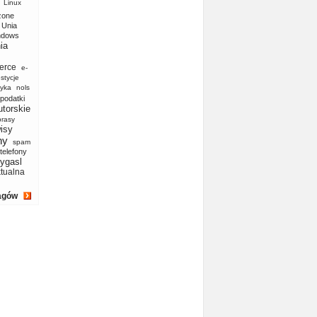
Linux
zone
Unia
ndows
ia
erce
e-
stycje
yka
nols
podatki
utorskie
prasy
isy
ny
spam
telefony
ygasl
ktualna
agów