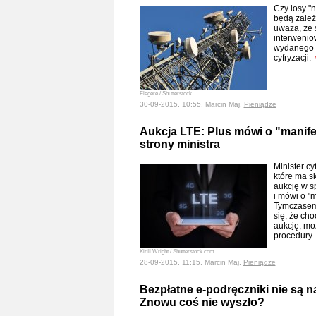
Czy losy "n
będą zależ
uważa, że 
interwenio
wydanego w
cyfryzacji.
Flegere / Shutterstock
30-09-2015, 10:55, Marcin Maj,
Pieniądze
Aukcja LTE: Plus mówi o "manife
strony ministra
Minister cy
które ma s
aukcję w s
i mówi o "m
Tymczasem 
się, że ch
aukcję, mo
procedury
Kirill Wright / Shutterstock.com
28-09-2015, 11:15, Marcin Maj,
Pieniądze
Bezpłatne e-podręczniki nie są n
Znowu coś nie wyszło?