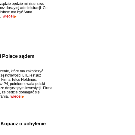
ądzie będzie ministerstwo
 bez doszytej administracji. Co
nistrem ma być Anna
a.
więcej
zi Polsce sądem
enie, które ma zakończyć
zęstotliwości LTE jest już
 Firma Telco Holdings,
sz P4, poinformowała polski
rze dotyczącym inwestycji. Firma
 że będzie domagać się
wania.
więcej
 Kopacz o uchylenie