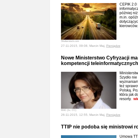
CEPIK 2.0 
informatyc
później ni
m.in. opóź
dotyczącyc
kierowców
Shutterstock.com
27-11-2015, 09:08, Marcin Maj,
Pieniądze
Nowe Ministerstwo Cyfryzacji m
kompetencji teleinformatycznyc
Ministerstw
Szydło nie
wyznaniami
też sprawo
Polską. Po
która jak d
resorty.
wi
MAC (lic. CC)
26-11-2015, 12:55, Marcin Maj,
Pieniądze
TTIP nie podoba się ministrowi r
Umowa TTI