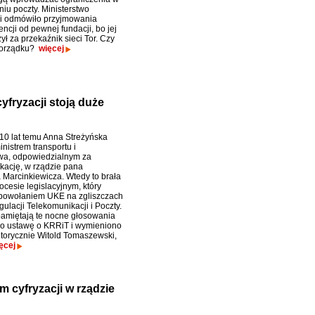
iu poczty. Ministerstwo
i odmówiło przyjmowania
ncji od pewnej fundacji, bo jej
ył za przekaźnik sieci Tor. Czy
 porządku?
więcej
fryzacji stoją duże
10 lat temu Anna Streżyńska
nistrem transportu i
wa, odpowiedzialnym za
kację, w rządzie pana
 Marcinkiewicza. Wtedy to brała
ocesie legislacyjnym, który
powołaniem UKE na zgliszczach
ulacji Telekomunikacji i Poczty.
pamiętają te nocne głosowania
ono ustawę o KRRiT i wymieniono
retorycznie Witold Tomaszewski,
ęcej
 cyfryzacji w rządzie