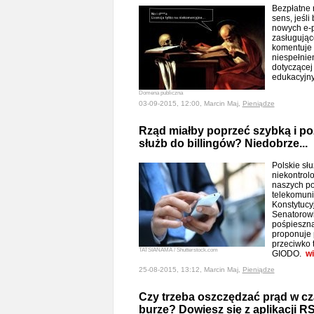
Bezpłatne 
sens, jeśli
nowych e-p
zasługując
komentuje 
niespełnie
dotyczące
edukacyjn
Domena publiczna
03-09-2015, 12:00, Marcin Maj,
Pieniądze
Rząd miałby poprzeć szybką i p
służb do billingów? Niedobrze...
Polskie sł
niekontrol
naszych po
telekomuni
Konstytucyj
Senatorow
pośpieszną
proponuje p
przeciwko 
TATSIANAMA / Shutterstock.com
GIODO.
wi
25-08-2015, 13:12, Marcin Maj,
Pieniądze
Czy trzeba oszczędzać prąd w cz
burze? Dowiesz się z aplikacji R