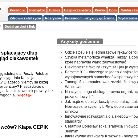
Poradniki
Pieniądze
Biznes
Bezpieczeństwo
Prawo
Dom
Nauka i T
Zdrowie i styl życia
Rozrywka
Pressroom i artykuły gościnne
Wydarzenia 
a
Dodaj artykuł / link
Artykuły gościnne
t spłacający dług
Gdzie stosuje się jednorazowe rękawice fo
Szybka metamorfoza wnętrza. Tekstylia do
gląd ciekawostek
które naprawdę warto zainwestować
Elektroniczne faktury - czym są i jak je wys
Porsche 911 - dlaczego to jeden z najcześci
ę istotną dla Poczty Polskiej
wynajmowanych samochodów sportowych 
tym tygodniu Komisja
Tomografia komputerowa szczęki i żuchwy
? Dlaczego Niemcy są bliżej
iej cenzury? Przeczytacie o
Wrocławiu
glądzie ciekawostek prawnych z
Na czym polega obsługa prawna organizacj
 tygodnia.
więcej
pozarządowych?
Jak mądrze obniżyć koszty eksploatacji aut
Nowoczesne systemy LPG w dobie zaawa
silników
Innowacyjne rozwiązania dla sklepów - no
standardy
Ceramika Bolesławiecka: Tradycja i Nowo
rowców? Klapa CEPIK
Jednym
Interaktywne atrakcje w Krakowie - nowy tr