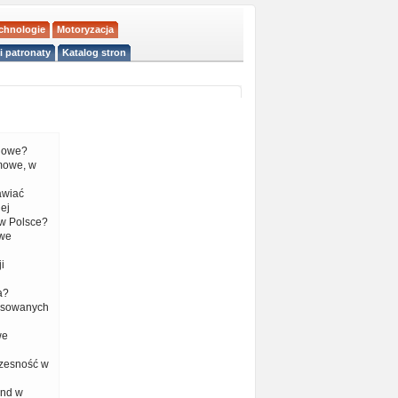
echnologie
Motoryzacja
i patronaty
Katalog stron
liowe?
mowe, w
tawiać
ej
w Polsce?
 we
i
a?
nsowanych
we
czesność w
end w