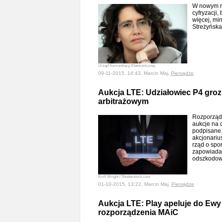
W nowym rz
cyfryzacji,
więcej, mi
Streżyńsk
Urząd Komunikacji Elektronicznej
09-11-2015, 14:43, Marcin Maj,
Pieniądze
Aukcja LTE: Udziałowiec P4 gro
arbitrażowym
Rozporządz
aukcje na c
podpisane.
akcjonariu
rząd o spo
zapowiada,
odszkodo
Kirill Wright / Shutterstock.com
01-10-2015, 13:22, Marcin Maj,
Pieniądze
Aukcja LTE: Play apeluje do Ewy
rozporządzenia MAiC