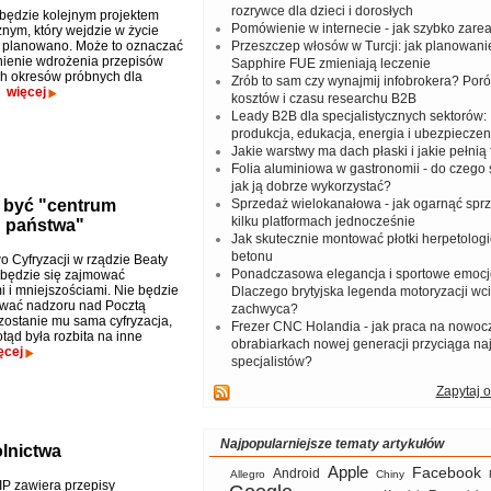
rozrywce dla dzieci i dorosłych
będzie kolejnym projektem
Pomówienie w internecie - jak szybko zar
znym, który wejdzie w życie
ż planowano. Może to oznaczać
Przeszczep włosów w Turcji: jak planowanie
nienie wdrożenia przepisów
Sapphire FUE zmieniają leczenie
h okresów próbnych dla
Zrób to sam czy wynajmij infobrokera? Por
.
więcej
kosztów i czasu researchu B2B
Leady B2B dla specjalistycznych sektorów: I
produkcja, edukacja, energia i ubezpieczen
Jakie warstwy ma dach płaski i jakie pełnią 
Folia aluminiowa w gastronomii - do czego s
jak ją dobrze wykorzystać?
a być "centrum
Sprzedaż wielokanałowa - jak ogarnąć spr
kilku platformach jednocześnie
h państwa"
Jak skutecznie montować płotki herpetologi
betonu
o Cyfryzacji w rządzie Beaty
Ponadczasowa elegancja i sportowe emocj
 będzie się zajmować
 i mniejszościami. Nie będzie
Dlaczego brytyjska legenda motoryzacji wc
wać nadzoru nad Pocztą
zachwyca?
zostanie mu sama cyfryzacja,
Frezer CNC Holandia - jak praca na nowoc
otąd była rozbita na inne
obrabiarkach nowej generacji przyciąga na
ęcej
specjalistów?
Zapytaj o
Najpopularniejsze tematy artykułów
olnictwa
Apple
Facebook
Android
Allegro
Chiny
P zawiera przepisy