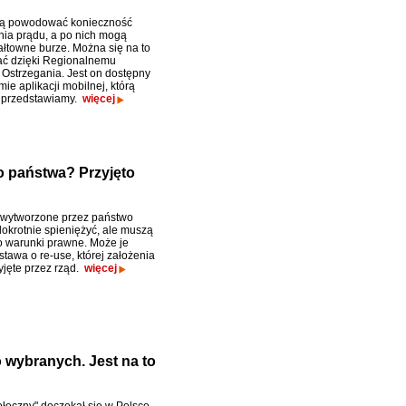
ą powodować konieczność
ia prądu, a po nich mogą
ałtowne burze. Można się na to
ać dzięki Regionalnemu
Ostrzegania. Jest on dostępny
mie aplikacji mobilnej, którą
 przedstawiamy.
więcej
 państwa? Przyjęto
 wytworzone przez państwo
okrotnie spieniężyć, ale muszą
o warunki prawne. Może je
tawa o re-use, której założenia
yjęte przez rząd.
więcej
 wybranych. Jest na to