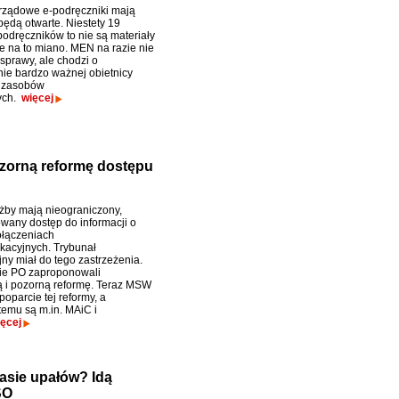
rządowe e-podręczniki mają
 będą otwarte. Niestety 19
odręczników to nie są materiały
e na to miano. MEN na razie nie
sprawy, ale chodzi o
nie bardzo ważnej obietnicy
j zasobów
ych.
więcej
ozorną reformę dostępu
użby mają nieograniczony,
owany dostęp do informacji o
łączeniach
kacyjnych. Trybunał
ny miał do tego zastrzeżenia.
ie PO zaproponowali
 i pozorną reformę. Teraz MSW
oparcie tej reformy, a
temu są m.in. MAiC i
ęcej
asie upałów? Idą
SO