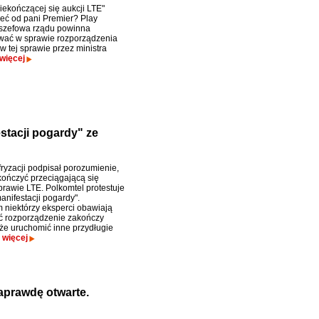
iekończącej się aukcji LTE"
eć od pani Premier? Play
szefowa rządu powinna
wać w sprawie rozporządzenia
 tej sprawie przez ministra
więcej
stacji pogardy" ze
fryzacji podpisał porozumienie,
kończyć przeciągającą się
prawie LTE. Polkomtel protestuje
anifestacji pogardy".
niektórzy eksperci obawiają
oć rozporządzenie zakończy
że uruchomić inne przydługie
.
więcej
aprawdę otwarte.