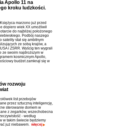
ia Apollo 11 na
ego kroku ludzkości.
Księżyca marzono już przed
le dopiero wiek XX umożliwił
dotarcie do najbliżej położonego
niebieskiego. Podbój naszego
 satelity stał się ambitnym
lizujących ze sobą krajów, a
 USA i ZSRR. Wyścig ten wygrali
e ze swoim najdroższym w
rogramem kosmicznym Apollo,
łościowy budżet zamknął się w
ów rozwoju
wiat
zołówek list przebojów
e przez sztuczną inteligencję,
zne sterowanie domem w
dane z zegarków, wszechobecna
rzeczywistość - według
ów w takim świecie będziemy
wać już niebawem.
więcej