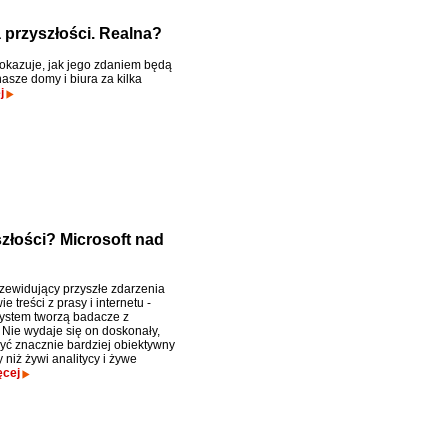
a przyszłości. Realna?
pokazuje, jak jego zdaniem będą
asze domy i biura za kilka
j
złości? Microsoft nad
zewidujący przyszłe zdarzenia
e treści z prasy i internetu -
system tworzą badacze z
 Nie wydaje się on doskonały,
yć znacznie bardziej obiektywny
y niż żywi analitycy i żywe
ęcej