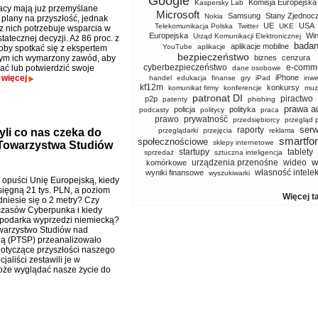
Google
Komisja Europejska
Kaspersky Lab
acy mają już przemyślane
Microsoft
Samsung
Stany Zjednoc
Nokia
lany na przyszłość, jednak
UE
USA
Telekomunikacja Polska
Twitter
UKE
z nich potrzebuje wsparcia w
Europejska
Wi
Urząd Komunikacji Elektronicznej
tatecznej decyzji. Aż 86 proc. z
badan
aplikacje mobilne
YouTube
aplikacje
łoby spotkać się z ekspertem
bezpieczeństwo
ym ich wymarzony zawód, aby
biznes
cenzura
cyberbezpieczeństwo
e-comm
ać lub potwierdzić swoje
dane osobowe
.
więcej
iPhone
handel
edukacja
finanse
gry
iPad
inwe
kf12m
konkursy
komunikat firmy
konferencje
muz
patronat DI
piractwo
p2p
patenty
phishing
prawa a
policja
polityka
podcasty
politycy
praca
prawo
prywatność
przedsiębiorcy
przegląd 
serw
raporty
yli co nas czeka do
przeglądarki
przejęcia
reklama
smartfo
społecznościowe
sklepy internetowe
 Towarzystwa Studiów
startupy
tablety
sprzedaż
sztuczna inteligencja
w
urządzenia przenośne
wideo
komórkowe
własność intele
wyniki finansowe
wyszukiwarki
 opuści Unię Europejską, kiedy
sięgną 21 tys. PLN, a poziom
Więcej t
dniesie się o 2 metry? Czy
zasów Cyberpunka i kiedy
podarka wyprzedzi niemiecką?
warzystwo Studiów nad
ią (PTSP) przeanalizowało
otyczące przyszłości naszego
aliści zestawili je w
może wyglądać nasze życie do