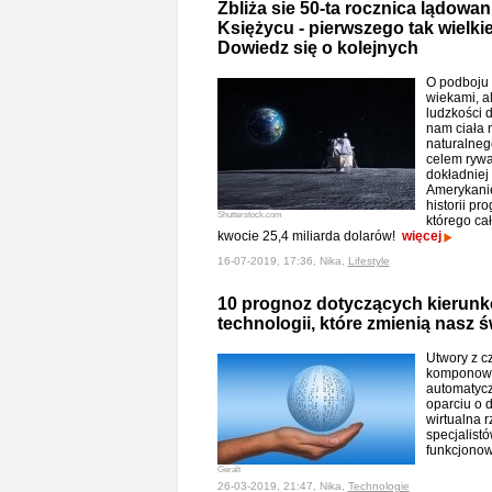
Zbliża sie 50-ta rocznica lądowan
Księżycu - pierwszego tak wielki
Dowiedz się o kolejnych
O podboju 
wiekami, a
ludzkości 
nam ciała 
naturalnego
celem rywa
dokładniej
Amerykani
historii p
Shutterstock.com
którego ca
kwocie 25,4 miliarda dolarów!
więcej
16-07-2019, 17:36, Nika,
Lifestyle
10 prognoz dotyczących kierunk
technologii, które zmienią nasz ś
Utwory z c
komponowan
automatyc
oparciu o 
wirtualna 
specjalist
funkcjono
Geralt
26-03-2019, 21:47, Nika,
Technologie