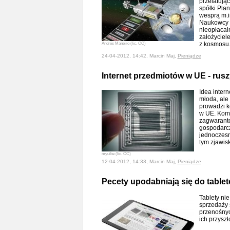
przelatując
spółki Plan
wesprą m.i
Naukowcy n
nieopłacaln
założyciel
z kosmosu
Andrés Maneiro (lic. CC)
24-04-2012, 14:42, Marcin Maj,
Pieniądze
Internet przedmiotów w UE - rusz
Idea inter
młoda, ale
prowadzi ko
w UE. Komi
zagwaranto
gospodarcz
jednoczesn
tym zjawi
myuibe (lic. CC)
12-04-2012, 14:33, Marcin Maj,
Pieniądze
Pecety upodabniają się do table
Tablety ni
sprzedaży
przenośnyc
ich przysz