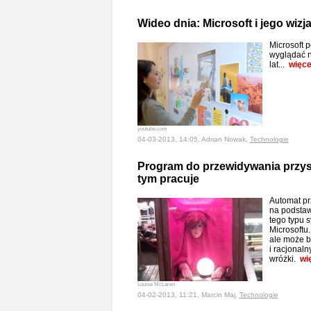
Wideo dnia: Microsoft i jego wizj
Microsoft 
wyglądać n
lat...
więce
youtube.com
04-03-2013, 14:05, Adrian Nowak,
Technologie
Program do przewidywania przys
tym pracuje
Automat pr
na podstawi
tego typu 
Microsoftu.
ale może b
i racjonaln
wróżki.
wi
Louise McLaren
04-02-2013, 11:21, Marcin Maj,
Technologie