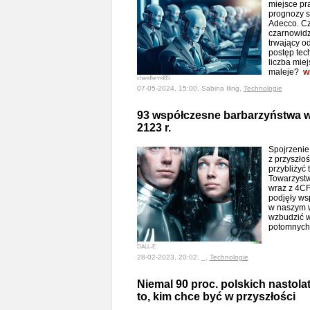
miejsce pr
prognozy s
Adecco. Cz
czarnowidz
trwający o
postęp tec
liczba miej
maleje?
w
chandlervid85
07-05-2024, 15:00, Sabina Iling,
Technologie
93 współczesne barbarzyństwa w
2123 r.
Spojrzenie
z przyszłoś
przybliżyć 
Towarzystw
wraz z 4CF
podjęły ws
w naszym 
wzbudzić w
potomnyc
DALL-E
28-02-2023, 20:02, _,
Technologie
Niemal 90 proc. polskich nastol
to, kim chce być w przyszłości