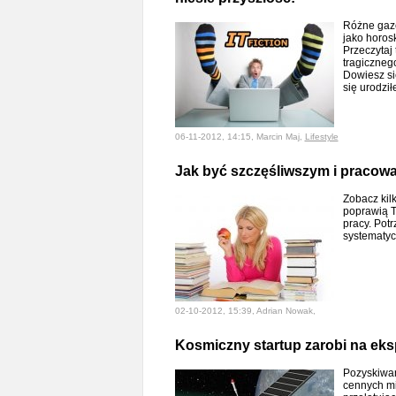
Różne gaze
jako horos
Przeczytaj 
tragiczneg
Dowiesz si
się urodzi
06-11-2012, 14:15, Marcin Maj,
Lifestyle
Jak być szczęśliwszym i pracować
Zobacz kil
poprawią T
pracy. Potr
systematy
02-10-2012, 15:39, Adrian Nowak,
Kosmiczny startup zarobi na eksp
Pozyskiwani
cennych mi