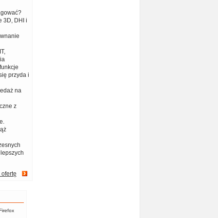
eagować?
 3D, DHI i
ównanie
T,
ia
funkcje
ię przyda i
zedaż na
czne z
e.
iąż
zesnych
jlepszych
 ofertę
Firefox