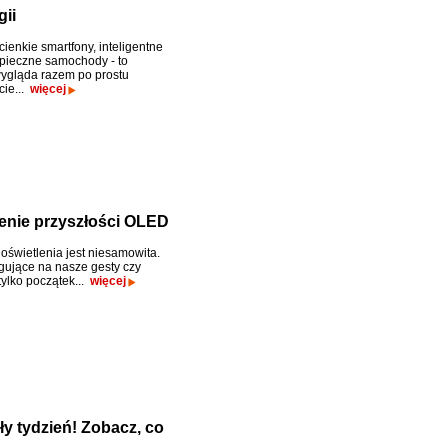
ii
ienkie smartfony, inteligentne
ezpieczne samochody - to
ygląda razem po prostu
ie...
więcej
enie przyszłości OLED
oświetlenia jest niesamowita.
gujące na nasze gesty czy
tylko początek...
więcej
ły tydzień! Zobacz, co