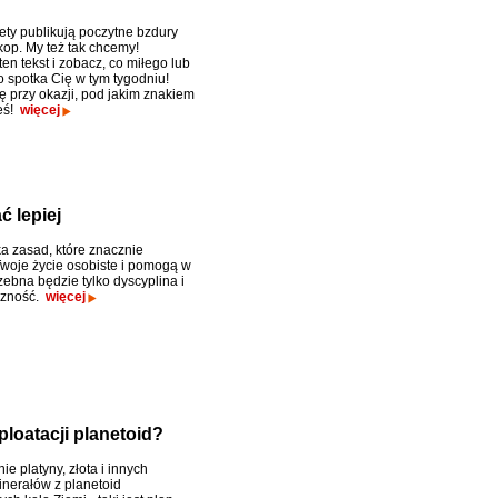
ty publikują poczytne bzdury
kop. My też tak chcemy!
ten tekst i zobacz, co miłego lub
o spotka Cię w tym tygodniu!
ę przy okazji, pod jakim znakiem
łeś!
więcej
 lepiej
ka zasad, które znacznie
woje życie osobiste i pomogą w
zebna będzie tylko dyscyplina i
czność.
więcej
loatacji planetoid?
e platyny, złota i innych
nerałów z planetoid