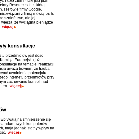
ych koło Ziemi - taki jest plan
etary Resources Inc., którą
n. szefowie firmy Google.
iezwiązani z firmą mówią, że to
e szaleństwo, ale jej
e wierzą, że wyciągną pieniądze
.
więcej
yły konsultacje
netu przedmiotów jest dość
 Komisja Europejska już
nsultacje na temat jej realizacji
sja uważa bowiem, że trzeba
wać uwolnienie potencjału
ego internetu przedmiotów przy
ym zachowaniu kontroli nad
skiem.
więcej
tów
e wpływają na zmniejszenie się
 standardowych komputerów
h, mają jednak istotny wpływ na
łość.
więcej