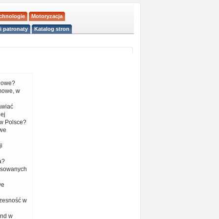
echnologie
Motoryzacja
i patronaty
Katalog stron
liowe?
mowe, w
tawiać
ej
w Polsce?
 we
i
a?
nsowanych
we
czesność w
end w