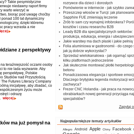
acy? Takie pesymistyczne
rozrywce dla dzieci i dorosłych
erwuje niedawny raport firmy
Pomówienie w internecie - jak szybko zar
y warto wierzyć w
Przeszczep włosów w Turcji: jak planowanie
two, biorąc pod uwagę choćby
Sapphire FUE zmieniają leczenie
d ponad 100 lat dynamiczny
Zrób to sam czy wynajmij infobrokera? Por
hnologiczny, dzięki któremu
sc pracy wzrasta a nie
kosztów i czasu researchu B2B
ięcej
Leady B2B dla specjalistycznych sektorów: I
produkcja, edukacja, energia i ubezpieczen
Jakie warstwy ma dach płaski i jakie pełnią 
Folia aluminiowa w gastronomii - do czego s
idziane z perspektywy
jak ją dobrze wykorzystać?
Sprzedaż wielokanałowa - jak ogarnąć spr
kilku platformach jednocześnie
 na teraźniejszość oczami osoby
Jak skutecznie montować płotki herpetologi
ci to nie lada wyzwanie. Aby
betonu
tę perspektywę, Polskie
Ponadczasowa elegancja i sportowe emocj
o Studiów nad Przyszłością
Dlaczego brytyjska legenda motoryzacji wc
 The Futures Literacy Company
zachwyca?
pólną inicjatywę, aby zbadać, co
Frezer CNC Holandia - jak praca na nowoc
współczesnym życiu może
stręt i odrazę
obrabiarkach nowej generacji przyciąga na
h.
więcej
specjalistów?
Zapytaj o
Najpopularniejsze tematy artykułów
atków ma już pomysł na
Apple
Facebook
Android
Allegro
Chiny