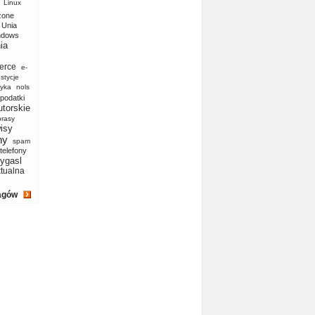
Linux
zone
Unia
ndows
ia
erce
e-
stycje
yka
nols
podatki
utorskie
prasy
isy
ny
spam
telefony
ygasl
ktualna
agów