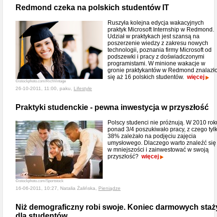
Redmond czeka na polskich studentów IT
Ruszyła kolejna edycja wakacyjnych
praktyk Microsoft Internship w Redmond.
Udział w praktykach jest szansą na
poszerzenie wiedzy z zakresu nowych
technologii, poznania firmy Microsoft od
podszewki i pracy z doświadczonymi
programistami. W minione wakacje w
gronie praktykantów w Redmond znalazł
się aż 16 polskich studentów.
więcej
©istockphoto.com/RichVintage
26-10-2011, 11:00, paku,
Lifestyle
Praktyki studenckie - pewna inwestycja w przyszłość
Polscy studenci nie próżnują. W 2010 rok
ponad 3/4 poszukiwało pracy, z czego tyl
38% zależało na podjęciu zajęcia
umysłowego. Dlaczego warto znaleźć się
w mniejszości i zainwestować w swoją
przyszłość?
więcej
©istockphoto.com/Sportstock
16-06-2011, 10:27, Natalia Żalińska,
Pieniądze
Niż demograficzny robi swoje. Koniec darmowych staż
dla studentów