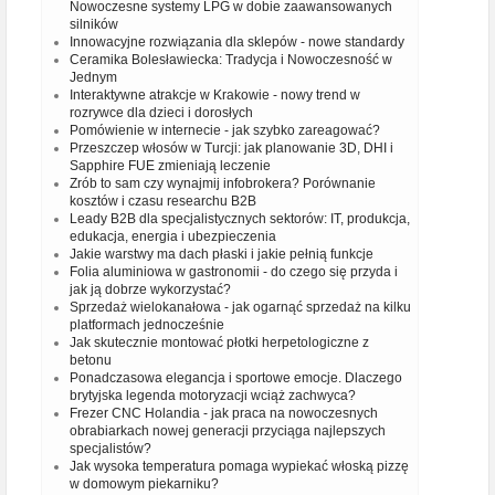
Nowoczesne systemy LPG w dobie zaawansowanych
silników
Innowacyjne rozwiązania dla sklepów - nowe standardy
Ceramika Bolesławiecka: Tradycja i Nowoczesność w
Jednym
Interaktywne atrakcje w Krakowie - nowy trend w
rozrywce dla dzieci i dorosłych
Pomówienie w internecie - jak szybko zareagować?
Przeszczep włosów w Turcji: jak planowanie 3D, DHI i
Sapphire FUE zmieniają leczenie
Zrób to sam czy wynajmij infobrokera? Porównanie
kosztów i czasu researchu B2B
Leady B2B dla specjalistycznych sektorów: IT, produkcja,
edukacja, energia i ubezpieczenia
Jakie warstwy ma dach płaski i jakie pełnią funkcje
Folia aluminiowa w gastronomii - do czego się przyda i
jak ją dobrze wykorzystać?
Sprzedaż wielokanałowa - jak ogarnąć sprzedaż na kilku
platformach jednocześnie
Jak skutecznie montować płotki herpetologiczne z
betonu
Ponadczasowa elegancja i sportowe emocje. Dlaczego
brytyjska legenda motoryzacji wciąż zachwyca?
Frezer CNC Holandia - jak praca na nowoczesnych
obrabiarkach nowej generacji przyciąga najlepszych
specjalistów?
Jak wysoka temperatura pomaga wypiekać włoską pizzę
w domowym piekarniku?