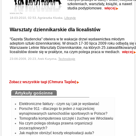
szkoleniach, warsztaty, książki, a nawet
studia podyplomowe.
więcej
www.sxc.hu
18-03-2010, 02:53, Agnieszka Kluska,
Lifestyle
Warsztaty dziennikarskie dla licealistów
"Gazeta Studencka" otwiera w te wakacje drzwi wydawnictwa młodym
adeptom sztuki dziennikarskiej. W dniach 17-30 lipca 2009 roku odbędą się
Warszawie Letnie Warsztaty Dziennikarskie, na których 25 zakwalifikowanyc
licealistów dowie się w praktyce, na czym polega praca w mediach.
więcej
23-06-2009, 20:23, Arek Kuryzna,
Technologie
Zobacz wszystkie tagi (Chmura Tagów)
Artykuły gościnne
Elektroniczne faktury - czym są i jak je wystawiać
Porsche 911 - dlaczego to jeden z najcześciej
wynajmowanych samochodów sportowych w Polsce?
Tomografia komputerowa szczęki i żuchwy we Wrocławiu
Na czym polega obsługa prawna organizacji
pozarządowych?
Jak mądrze obniżyć koszty eksploatacji auta?