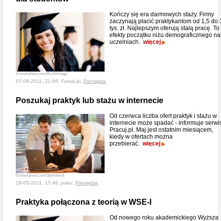
Kończy się era darmowych staży. Firmy
zaczynają płacić praktykantom od 1,5 do 
tys. zł. Najlepszym oferują stałą pracę. To
efekty początku niżu demograficznego na
uczelniach.
więcej
©istockphoto.com/RichVintage
07-06-2011, 21:06, Forsal.pl,
Pieniądze
Poszukaj praktyk lub stażu w internecie
Od czerwca liczba ofert praktyk i stażu w
internecie może spadać - informuje serwi
Pracuj.pl. Maj jest ostatnim miesiącem,
kiedy w ofertach można
przebierać.
więcej
©istockphoto.com/Sportstock
19-05-2011, 15:46, paku,
Pieniądze
Praktyka połączona z teorią w WSE-I
Od nowego roku akademickiego Wyższa