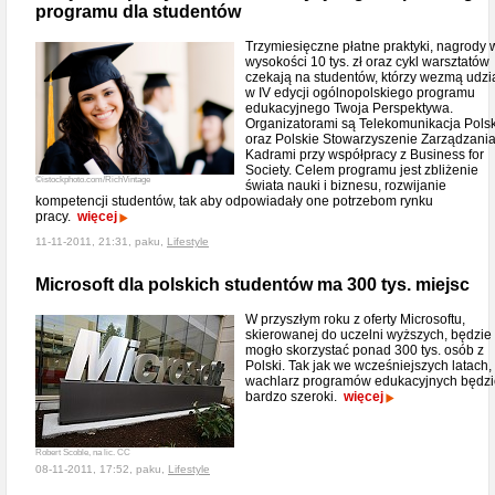
programu dla studentów
Trzymiesięczne płatne praktyki, nagrody 
wysokości 10 tys. zł oraz cykl warsztatów
czekają na studentów, którzy wezmą udzi
w IV edycji ogólnopolskiego programu
edukacyjnego Twoja Perspektywa.
Organizatorami są Telekomunikacja Pols
oraz Polskie Stowarzyszenie Zarządzani
Kadrami przy współpracy z Business for
Society. Celem programu jest zbliżenie
©istockphoto.com/RichVintage
świata nauki i biznesu, rozwijanie
kompetencji studentów, tak aby odpowiadały one potrzebom rynku
pracy.
więcej
11-11-2011, 21:31, paku,
Lifestyle
Microsoft dla polskich studentów ma 300 tys. miejsc
W przyszłym roku z oferty Microsoftu,
skierowanej do uczelni wyższych, będzie
mogło skorzystać ponad 300 tys. osób z
Polski. Tak jak we wcześniejszych latach,
wachlarz programów edukacyjnych będzi
bardzo szeroki.
więcej
Robert Scoble, na lic. CC
08-11-2011, 17:52, paku,
Lifestyle