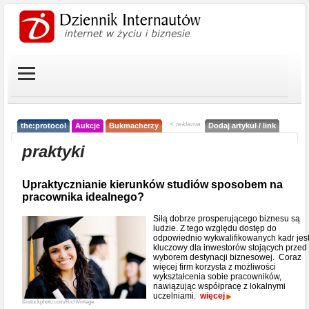
< reklama
the:protocol
Aukcje
Bukmacherzy
Dodaj artykuł / link
praktyki
Upraktycznianie kierunków studiów sposobem na
pracownika idealnego?
Siłą dobrze prosperującego biznesu są
ludzie. Z tego względu dostęp do
odpowiednio wykwalifikowanych kadr jes
kluczowy dla inwestorów stojących przed
wyborem destynacji biznesowej. Coraz
więcej firm korzysta z możliwości
wykształcenia sobie pracowników,
nawiązując współpracę z lokalnymi
uczelniami.
więcej
©istockphoto.com/RichVintage