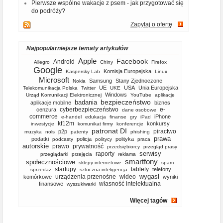
Pierwsze wspólne wakacje z psem - jak przygotować się
do podróży?
Zapytaj o ofertę
Najpopularniejsze tematy artykułów
Apple
Facebook
Android
Allegro
Chiny
Firefox
Google
Komisja Europejska
Kaspersky Lab
Linux
Microsoft
Samsung
Stany Zjednoczone
Nokia
UE
USA
Unia Europejska
Telekomunikacja Polska
Twitter
UKE
Windows
Urząd Komunikacji Elektronicznej
YouTube
aplikacje
bezpieczeństwo
badania
aplikacje mobilne
biznes
cyberbezpieczeństwo
e-
cenzura
dane osobowe
commerce
iPhone
e-handel
edukacja
finanse
gry
iPad
kf12m
konkursy
inwestycje
komunikat firmy
konferencje
patronat DI
piractwo
p2p
muzyka
nols
patenty
phishing
prawa
podatki
policja
polityka
podcasty
politycy
praca
autorskie
prawo
prywatność
przedsiębiorcy
przegląd prasy
serwisy
raporty
przeglądarki
przejęcia
reklama
smartfony
społecznościowe
sklepy internetowe
spam
startupy
tablety
telefony
sprzedaż
sztuczna inteligencja
wygasl
urządzenia przenośne
wideo
komórkowe
wyniki
własność intelektualna
finansowe
wyszukiwarki
Więcej tagów