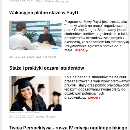
17-05-2017, 09:24, Wiktor Doktór,
Pieniądze
Wakacyjne płatne staże w PayU
Program stażowy PayU jest częścią akcji
"Lepszy widok na pracę" organizowanej
przez Grupę Allegro. Skierowany jest do
studentów studiów magisterskich, a także
absolwentów kierunków związanych z
ekonomią, zarządzaniem lub informatyką.
Przyjmowanie zgłoszeń potrwa do 7
maja.
więcej
30-04-2012, 14:25, aws,
Pieniądze
Staże i praktyki oczami studentów
Kolejne badanie studentów ma na celu
przeanalizowanie warunków oferowanyc
praktyk i staży oraz pomóc pracodawcom
lepszym dopasowaniu swojej oferty do
oczekiwań potencjalnych
pracowników.
więcej
©istockphoto.com/RichVintage
24-01-2012, 01:39, paku,
Lifestyle
Twoja Perspektywa - rusza IV edycja ogólnopolskiego