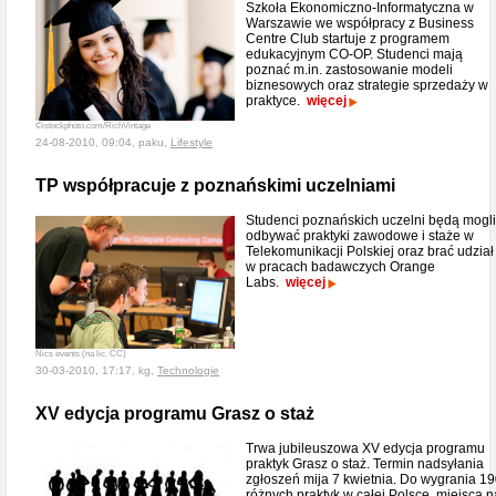
Szkoła Ekonomiczno-Informatyczna w
Warszawie we współpracy z Business
Centre Club startuje z programem
edukacyjnym CO-OP. Studenci mają
poznać m.in. zastosowanie modeli
biznesowych oraz strategie sprzedaży w
praktyce.
więcej
©istockphoto.com/RichVintage
24-08-2010, 09:04, paku,
Lifestyle
TP współpracuje z poznańskimi uczelniami
Studenci poznańskich uczelni będą mogli
odbywać praktyki zawodowe i staże w
Telekomunikacji Polskiej oraz brać udział
w pracach badawczych Orange
Labs.
więcej
Nics events (na lic. CC)
30-03-2010, 17:17, kg,
Technologie
XV edycja programu Grasz o staż
Trwa jubileuszowa XV edycja programu
praktyk Grasz o staż. Termin nadsyłania
zgłoszeń mija 7 kwietnia. Do wygrania 1
różnych praktyk w całej Polsce, miejsca n