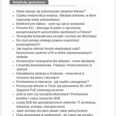
Artykuły gościnne
Gdzie stosuje się jednorazowe rękawice foliowe?
Szybka metamorfoza wnętrza. Tekstylia domowe, w które
naprawdę warto zainwestować
Elektroniczne faktury - czym są i jak je wystawiać
Porsche 911 - dlaczego to jeden z najcześciej
wynajmowanych samochodów sportowych w Polsce?
Tomografia komputerowa szczęki i żuchwy we Wrocławiu
Na czym polega obsługa prawna organizacji
pozarządowych?
Jak mądrze obniżyć koszty eksploatacji auta?
Nowoczesne systemy LPG w dobie zaawansowanych
silników
Innowacyjne rozwiązania dla sklepów - nowe standardy
Ceramika Bolesławiecka: Tradycja i Nowoczesność w
Jednym
Interaktywne atrakcje w Krakowie - nowy trend w
rozrywce dla dzieci i dorosłych
Pomówienie w internecie - jak szybko zareagować?
Przeszczep włosów w Turcji: jak planowanie 3D, DHI i
Sapphire FUE zmieniają leczenie
Zrób to sam czy wynajmij infobrokera? Porównanie
kosztów i czasu researchu B2B
Leady B2B dla specjalistycznych sektorów: IT, produkcja,
edukacja, energia i ubezpieczenia
Jakie warstwy ma dach płaski i jakie pełnią funkcje
Folia aluminiowa w gastronomii - do czego się przyda i