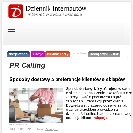
< reklama
the:protocol
Aukcje
Bukmacherzy
Dodaj artykuł / link
PR Calling
Sposoby dostawy a preferencje klientów e-sklepów
Sposób dostawy, który oferujesz w swoim
e-sklepie, ma znaczenie – w końcu może
zadecydować o powodzeniu bądź
zaniechaniu transakcji przez klienta.
Dowiedz się, dlaczego dostawy są tak
ważnym aspektem prowadzenia
działalności online i czego tak naprawdę
oczekują klienci.
więcej
PR Calling/iStock
13-06-2019, 22:35, Nika,
Pieniądze