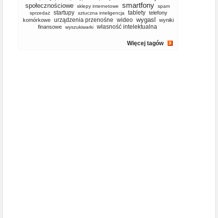
smartfony
społecznościowe
sklepy internetowe
spam
startupy
tablety
telefony
sprzedaż
sztuczna inteligencja
wygasl
urządzenia przenośne
wideo
komórkowe
wyniki
własność intelektualna
finansowe
wyszukiwarki
Więcej tagów