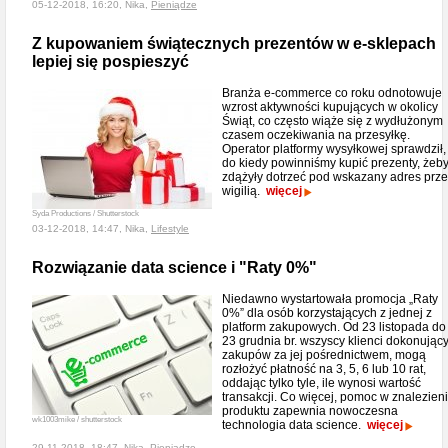
05-12-2018, 16:20, Nika,
Pieniądze
Z kupowaniem świątecznych prezentów w e-sklepach
lepiej się pospieszyć
Branża e-commerce co roku odnotowuje
wzrost aktywności kupujących w okolicy
Świąt, co często wiąże się z wydłużonym
czasem oczekiwania na przesyłkę.
Operator platformy wysyłkowej sprawdził,
do kiedy powinniśmy kupić prezenty, żeb
zdążyły dotrzeć pod wskazany adres prz
wigilią.
więcej
Syda Productions / Shutterstock
03-12-2018, 14:47, Nika,
Lifestyle
Rozwiązanie data science i "Raty 0%"
Niedawno wystartowała promocja „Raty
0%” dla osób korzystających z jednej z
platform zakupowych. Od 23 listopada do
23 grudnia br. wszyscy klienci dokonując
zakupów za jej pośrednictwem, mogą
rozłożyć płatność na 3, 5, 6 lub 10 rat,
oddając tylko tyle, ile wynosi wartość
transakcji. Co więcej, pomoc w znalezien
produktu zapewnia nowoczesna
wk1003mike / shutterstock
technologia data science.
więcej
29-11-2018, 18:47, Nika,
Pieniądze