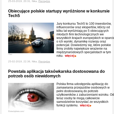
25-03-2019, 20:31, Nika,
Pieniądze
Obiecujące polskie startupy wyróżnione w konkursie
Tech5
Jury konkursu Tech5 to 100 inwestorów,
influencerów oraz ekspertów, którzy od
kilku lat wyróżniają po 5 obiecujących
młodych firm technologicznych we
wszystkich krajach europejskich w oparci
o ich wyniki, dynamikę rozwoju oraz
potencjał. Dowiedzmy się, które polskie
firmy zrobiły największe wrażenie na
międzynarodowych specjalistach w tym
iTaxi
roku.
więcej
25-02-2019, 22:36, Nika,
Pieniądze
Powstała aplikacja taksówkarska dostosowana do
potrzeb osób niewidomych
Polska firma udostępniła aplikację do
zamawiania przejazdów osobowych w
pełni dostosowaną do potrzeb
użytkowników z zaburzeniami wzroku. Od
teraz osoby te mogą całkowicie
samodzielnie korzystać ze wszystkich
funkcji systemu.
więcej
©istockphoto.com/