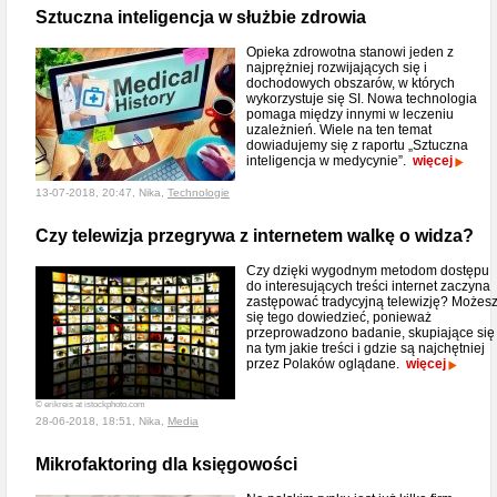
Sztuczna inteligencja w służbie zdrowia
Opieka zdrowotna stanowi jeden z
najprężniej rozwijających się i
dochodowych obszarów, w których
wykorzystuje się SI. Nowa technologia
pomaga między innymi w leczeniu
uzależnień. Wiele na ten temat
dowiadujemy się z raportu „Sztuczna
inteligencja w medycynie”.
więcej
13-07-2018, 20:47, Nika,
Technologie
Czy telewizja przegrywa z internetem walkę o widza?
Czy dzięki wygodnym metodom dostępu
do interesujących treści internet zaczyna
zastępować tradycyjną telewizję? Możes
się tego dowiedzieć, ponieważ
przeprowadzono badanie, skupiające się
na tym jakie treści i gdzie są najchętniej
przez Polaków oglądane.
więcej
© erikreis at istockphoto.com
28-06-2018, 18:51, Nika,
Media
Mikrofaktoring dla księgowości