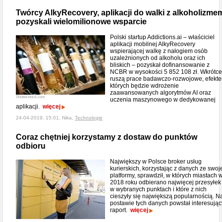
Twórcy AlkyRecovery, aplikacji do walki z alkoholizme
pozyskali wielomilionowe wsparcie
Polski startup Addictions.ai – właściciel
aplikacji mobilnej AlkyRecovery
wspierającej walkę z nałogiem osób
uzależnionych od alkoholu oraz ich
bliskich – pozyskał dofinansowanie z
NCBR w wysokości 5 852 108 zł. Wkrótce
ruszą prace badawczo-rozwojowe, efekt
których będzie wdrożenie
zaawansowanych algorytmów AI oraz
Shutterstock.com
uczenia maszynowego w dedykowanej
aplikacji.
więcej
24-04-2019, 15:01, Nika,
Technologie
Coraz chętniej korzystamy z dostaw do punktów
odbioru
Największy w Polsce broker usług
kurierskich, korzystając z danych ze swoj
platformy, sprawdził, w których miastach 
2018 roku odbierano najwięcej przesyłek
w wybranych punktach i które z nich
cieszyły się największą popularnością. N
postawie tych danych powstał interesując
raport.
więcej