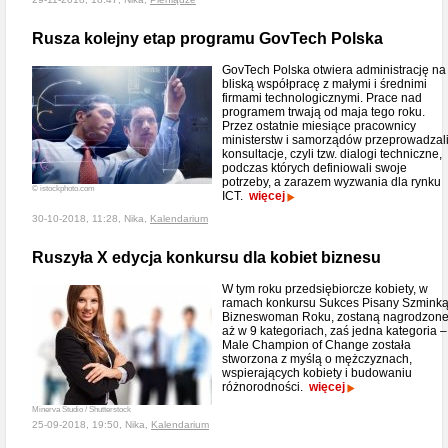
Rusza kolejny etap programu GovTech Polska
GovTech Polska otwiera administrację na
bliską współpracę z małymi i średnimi
firmami technologicznymi. Prace nad
programem trwają od maja tego roku.
Przez ostatnie miesiące pracownicy
ministerstw i samorządów przeprowadzal
konsultacje, czyli tzw. dialogi techniczne,
podczas których definiowali swoje
potrzeby, a zarazem wyzwania dla rynku
© istockphoto.com
ICT.
więcej
30-10-2018, 11:28, Nika,
Kalendarium
Ruszyła X edycja konkursu dla kobiet biznesu
W tym roku przedsiębiorcze kobiety, w
ramach konkursu Sukces Pisany Szmink
Bizneswoman Roku, zostaną nagrodzon
aż w 9 kategoriach, zaś jedna kategoria –
Male Champion of Change została
stworzona z myślą o mężczyznach,
wspierających kobiety i budowaniu
różnorodności.
więcej
Minerva Studio / Shutterstock
25-09-2018, 19:50, Nika,
Kalendarium