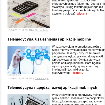
Na polskim rynku jest już kilka firm
oferujących usługę faktoringu. Jedna z ni
stworzyła usługę faktoringu jawnego dla
firm księgowych i biur rachunkowych. Na
czym ona polega?
więcej
18-06-2018, 11:53, Nika,
Technologie
Telemedycyna, uzależnienia i aplikacje mobilne
Wraz z rozwojem telemedycyny, rośnie
rynek medycznych aplikacji mobilnych dl
pacjentów i lekarzy - przy ich budowie
zaczyna się wykorzystywać algorytmy AI.
Opracowywana jest również pierwsza
polska aplikacja mobilna, która będzie
wykorzystywała algorytmy sztucznej
inteligencji i techniki uczenia
maszynowego.
więcej
Shutterstock.com
14-06-2018, 09:50, Nika,
Technologie
Telemedycyna napędza rozwój aplikacji mobilnych
Wraz z rozwojem telemedycyny rośnie
rynek aplikacji mobilnych dla pacjentów i
lekarzy, które mogą zastąpić tradycyjne
metody leczenia oraz konsultacje w