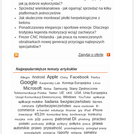
jak ją dobrze wykorzystać?
Sprzedaż wielokanałowa - jak ogarnąć sprzedaż na kilku
platformach jednocześnie
Jak skutecznie montować płotki herpetologiczne z
betonu
Ponadczasowa elegancja i sportowe emocje. Dlaczego
brytyjska legenda motoryzacji wciąż zachwyca?
Frezer CNC Holandia - jak praca na nowoczesnych
obrabiarkach nowej generacji przyciąga najlepszych
specjalistów?
Zapytaj o ofertę
Najpopularniejsze tematy artykułów
Apple
Facebook
Android
Allegro
Chiny
Firefox
Google
Komisja Europejska
Kaspersky Lab
Linux
Microsoft
Samsung
Stany Zjednoczone
Nokia
UE
USA
Unia Europejska
Telekomunikacja Polska
Twitter
UKE
Windows
Urząd Komunikacji Elektronicznej
YouTube
aplikacje
bezpieczeństwo
badania
aplikacje mobilne
biznes
cyberbezpieczeństwo
e-
cenzura
dane osobowe
commerce
iPhone
e-handel
edukacja
finanse
gry
iPad
kf12m
konkursy
inwestycje
komunikat firmy
konferencje
patronat DI
piractwo
p2p
muzyka
nols
patenty
phishing
prawa
podatki
policja
polityka
podcasty
politycy
praca
autorskie
prawo
prywatność
przedsiębiorcy
przegląd prasy
serwisy
raporty
przeglądarki
przejęcia
reklama