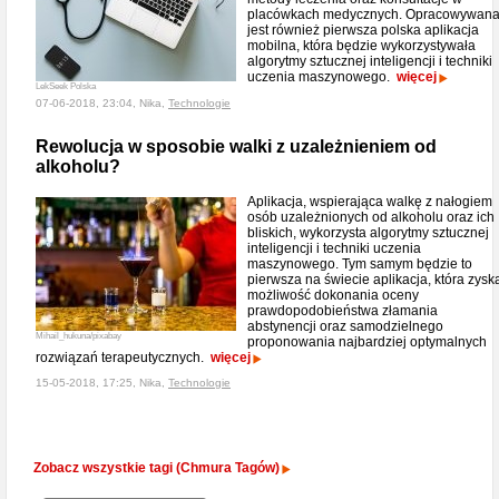
placówkach medycznych. Opracowywan
jest również pierwsza polska aplikacja
mobilna, która będzie wykorzystywała
algorytmy sztucznej inteligencji i techniki
uczenia maszynowego.
więcej
LekSeek Polska
07-06-2018, 23:04, Nika,
Technologie
Rewolucja w sposobie walki z uzależnieniem od
alkoholu?
Aplikacja, wspierająca walkę z nałogiem
osób uzależnionych od alkoholu oraz ich
bliskich, wykorzysta algorytmy sztucznej
inteligencji i techniki uczenia
maszynowego. Tym samym będzie to
pierwsza na świecie aplikacja, która zysk
możliwość dokonania oceny
prawdopodobieństwa złamania
abstynencji oraz samodzielnego
Mihail_hukuna/pixabay
proponowania najbardziej optymalnych
rozwiązań terapeutycznych.
więcej
15-05-2018, 17:25, Nika,
Technologie
Zobacz wszystkie tagi (Chmura Tagów)