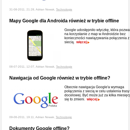
31-08-2011, 21:28, Adrian Nowak,
Technologie
Mapy Google dla Androida również w trybie offline
Google udostępniło wtyczkę, która pozwa
na korzystanie z map w Androidzie bez
konieczności nawiązywania połączenia z
siecią.
więcej
08-07-2011, 12:07, Adrian Nowak,
Technologie
Nawigacja od Google również w trybie offline?
Obecnie nawigacja Google'a wymaga
połączenia z siecią w celu ustalenia trasy
docelowej. Być może już za kilka miesięc
się to zmieni.
więcej
09-06-2011, 19:11, Adrian Nowak,
Technologie
Dokumenty Google offline?