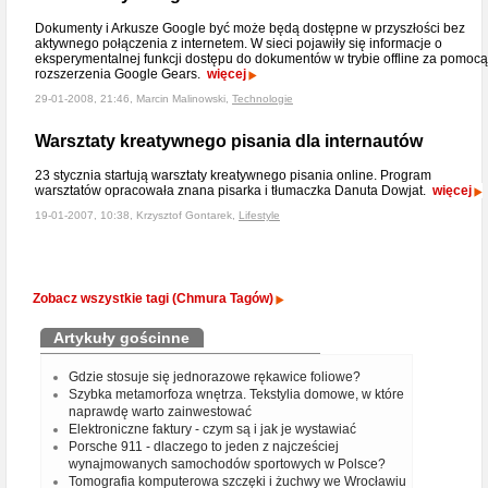
Dokumenty i Arkusze Google być może będą dostępne w przyszłości bez
aktywnego połączenia z internetem. W sieci pojawiły się informacje o
eksperymentalnej funkcji dostępu do dokumentów w trybie offline za pomocą
rozszerzenia Google Gears.
więcej
29-01-2008, 21:46, Marcin Malinowski,
Technologie
Warsztaty kreatywnego pisania dla internautów
23 stycznia startują warsztaty kreatywnego pisania online. Program
warsztatów opracowała znana pisarka i tłumaczka Danuta Dowjat.
więcej
19-01-2007, 10:38, Krzysztof Gontarek,
Lifestyle
Zobacz wszystkie tagi (Chmura Tagów)
Artykuły gościnne
Gdzie stosuje się jednorazowe rękawice foliowe?
Szybka metamorfoza wnętrza. Tekstylia domowe, w które
naprawdę warto zainwestować
Elektroniczne faktury - czym są i jak je wystawiać
Porsche 911 - dlaczego to jeden z najcześciej
wynajmowanych samochodów sportowych w Polsce?
Tomografia komputerowa szczęki i żuchwy we Wrocławiu