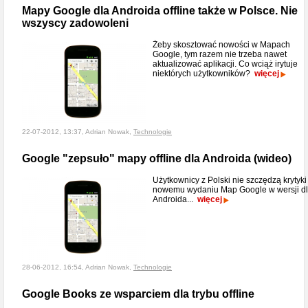
Mapy Google dla Androida offline także w Polsce. Nie
wszyscy zadowoleni
Żeby skosztować nowości w Mapach
Google, tym razem nie trzeba nawet
aktualizować aplikacji. Co wciąż irytuje
niektórych użytkowników?
więcej
22-07-2012, 13:37, Adrian Nowak,
Technologie
Google "zepsuło" mapy offline dla Androida (wideo)
Użytkownicy z Polski nie szczędzą krytyki
nowemu wydaniu Map Google w wersji d
Androida...
więcej
28-06-2012, 16:54, Adrian Nowak,
Technologie
Google Books ze wsparciem dla trybu offline