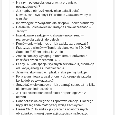
Na czym polega obsługa prawna organizacji
pozarządowych?
Jak mądrze obniżyć koszty eksploatacji auta?
Nowoczesne systemy LPG w dobie zaawansowanych
silników
Innowacyjne rozwiązania dla sklepów - nowe standardy
Ceramika Bolesławiecka: Tradycja i Nowoczesność w
Jednym
Interaktywne atrakcje w Krakowie - nowy trend w
rozrywce dla dzieci i dorosłych
Pomówienie w internecie - jak szybko zareagować?
Przeszczep włosów w Turcji: jak planowanie 3D, DHI i
Sapphire FUE zmieniają leczenie
Zrób to sam czy wynajmij infobrokera? Porównanie
kosztów i czasu researchu B2B
Leady B2B dla specjalistycznych sektorów: IT, produkcja,
edukacja, energia i ubezpieczenia
Jakie warstwy ma dach płaski i jakie pełnią funkcje
Folia aluminiowa w gastronomii - do czego się przyda i
jak ją dobrze wykorzystać?
Sprzedaż wielokanałowa - jak ogarnąć sprzedaż na kilku
platformach jednocześnie
Jak skutecznie montować płotki herpetologiczne z
betonu
Ponadczasowa elegancja i sportowe emocje. Dlaczego
brytyjska legenda motoryzacji wciąż zachwyca?
Frezer CNC Holandia - jak praca na nowoczesnych
obrabiarkach nowej generacji przyciąga najlepszych