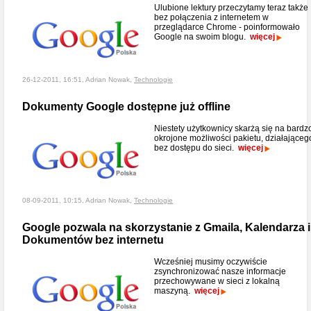
Ulubione lektury przeczytamy teraz także
bez połączenia z internetem w
przeglądarce Chrome - poinformowało
Google na swoim blogu.
więcej
26-12-2011, 16:51, Adrian Nowak,
Technologie
Dokumenty Google dostępne już offline
Niestety użytkownicy skarżą się na bardz
okrojone możliwości pakietu, działająceg
bez dostępu do sieci.
więcej
08-09-2011, 10:15, Adrian Nowak,
Technologie
Google pozwala na skorzystanie z Gmaila, Kalendarza i
Dokumentów bez internetu
Wcześniej musimy oczywiście
zsynchronizować nasze informacje
przechowywane w sieci z lokalną
maszyną.
więcej