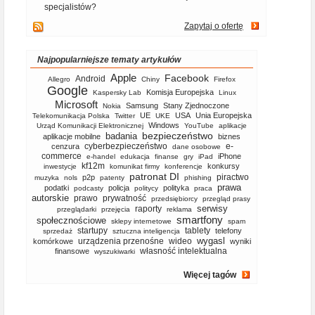
specjalistów?
Zapytaj o ofertę
Najpopularniejsze tematy artykułów
Apple
Facebook
Android
Allegro
Chiny
Firefox
Google
Komisja Europejska
Kaspersky Lab
Linux
Microsoft
Samsung
Stany Zjednoczone
Nokia
UE
USA
Unia Europejska
Telekomunikacja Polska
Twitter
UKE
Windows
Urząd Komunikacji Elektronicznej
YouTube
aplikacje
bezpieczeństwo
badania
aplikacje mobilne
biznes
cyberbezpieczeństwo
e-
cenzura
dane osobowe
commerce
iPhone
e-handel
edukacja
finanse
gry
iPad
kf12m
konkursy
inwestycje
komunikat firmy
konferencje
patronat DI
piractwo
p2p
muzyka
nols
patenty
phishing
prawa
podatki
policja
polityka
podcasty
politycy
praca
autorskie
prawo
prywatność
przedsiębiorcy
przegląd prasy
serwisy
raporty
przeglądarki
przejęcia
reklama
smartfony
społecznościowe
sklepy internetowe
spam
startupy
tablety
telefony
sprzedaż
sztuczna inteligencja
wygasl
urządzenia przenośne
wideo
komórkowe
wyniki
własność intelektualna
finansowe
wyszukiwarki
Więcej tagów