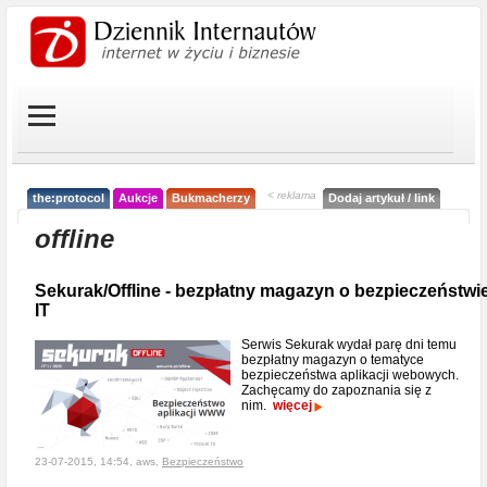
< reklama
the:protocol
Aukcje
Bukmacherzy
Dodaj artykuł / link
offline
Sekurak/Offline - bezpłatny magazyn o bezpieczeństwi
IT
Serwis Sekurak wydał parę dni temu
bezpłatny magazyn o tematyce
bezpieczeństwa aplikacji webowych.
Zachęcamy do zapoznania się z
nim.
więcej
23-07-2015, 14:54, aws,
Bezpieczeństwo