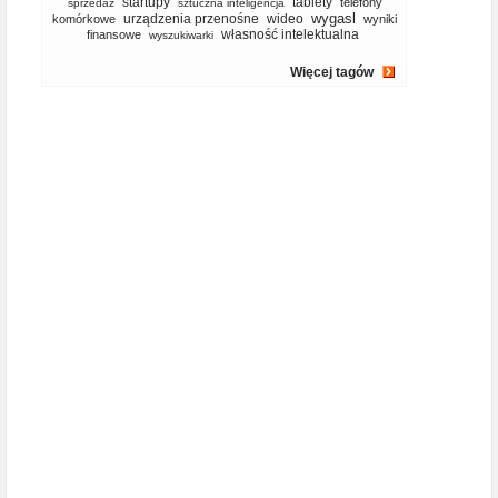
startupy
tablety
telefony
sprzedaż
sztuczna inteligencja
wygasl
urządzenia przenośne
wideo
komórkowe
wyniki
własność intelektualna
finansowe
wyszukiwarki
Więcej tagów