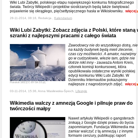
Wiki Lubi Zabytki, polskiego etapu największego konkursu fotograficznego
świata. Twórcy Wikipedii i projektów siostrzanych będą także świętować
pojawienie się okrągłego, pięćsettysięcznego hasła w Wikisłowniku.
więcej
28-11-2014, 08:16, Redakcja ,
Kalendarium
Wiki Lubi Zabytki: Zobacz zdjęcia z Polski, które staną
szranki z najlepszymi pracami z całego świata
Zawodowcy nie do wszystkiego dotrą, nie
na każdy budynek będą mieli zlecenie,
czas czy możliwości. A amator, nazwijmy
go w cudzysłowie, wlezie tam, gdzie nie
dotrze nikt inny
- zauważa Antoni Kreis,
członek komisji konkursowej, która
opublikowała ostateczne wyniki polskiej
edycji konkursu Wiki Lubi Zabytki. W
Dzienniku Internautów pokazujemy
Piotrekok 1602 [CC-BY-SA-3.0-pl]
najlepsze z nagrodzonych zdjęć.
więcej
03-11-2014, 15:36, Anna Wasilewska-Śpioch,
Lifestyle
Wikimedia walczy z amnezją Google i pilnuje praw do
twórczości małpy
Nawet artykuły Wikipedii o gangsterach
znikają z Google dzięki prawu do bycia
zapomnianym. Fundacja Wikimedia ma
zamiar walczyć z tą amnezją i z innymi
formami cenzury, publikując raport