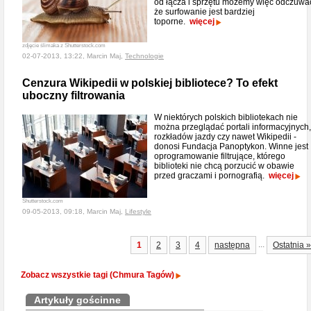
od łącza i sprzętu możemy więc odczuwa
że surfowanie jest bardziej
toporne.
więcej
zdjęcie ślimaka z Shutterstock.com
02-07-2013, 13:22, Marcin Maj,
Technologie
Cenzura Wikipedii w polskiej bibliotece? To efekt
uboczny filtrowania
W niektórych polskich bibliotekach nie
można przeglądać portali informacyjnych,
rozkładów jazdy czy nawet Wikipedii -
donosi Fundacja Panoptykon. Winne jest
oprogramowanie filtrujące, którego
biblioteki nie chcą porzucić w obawie
przed graczami i pornografią.
więcej
Shutterstock.com
09-05-2013, 09:18, Marcin Maj,
Lifestyle
...
1
2
3
4
następna
Ostatnia »
Zobacz wszystkie tagi (Chmura Tagów)
Artykuły gościnne