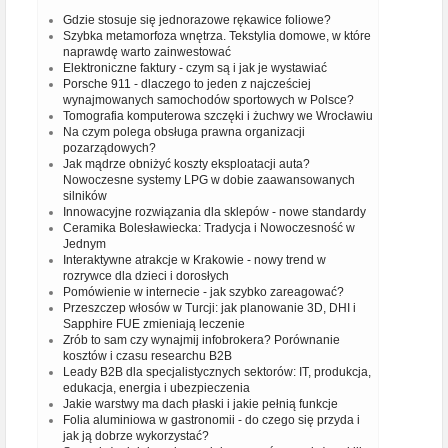
Gdzie stosuje się jednorazowe rękawice foliowe?
Szybka metamorfoza wnętrza. Tekstylia domowe, w które
naprawdę warto zainwestować
Elektroniczne faktury - czym są i jak je wystawiać
Porsche 911 - dlaczego to jeden z najcześciej
wynajmowanych samochodów sportowych w Polsce?
Tomografia komputerowa szczęki i żuchwy we Wrocławiu
Na czym polega obsługa prawna organizacji
pozarządowych?
Jak mądrze obniżyć koszty eksploatacji auta?
Nowoczesne systemy LPG w dobie zaawansowanych
silników
Innowacyjne rozwiązania dla sklepów - nowe standardy
Ceramika Bolesławiecka: Tradycja i Nowoczesność w
Jednym
Interaktywne atrakcje w Krakowie - nowy trend w
rozrywce dla dzieci i dorosłych
Pomówienie w internecie - jak szybko zareagować?
Przeszczep włosów w Turcji: jak planowanie 3D, DHI i
Sapphire FUE zmieniają leczenie
Zrób to sam czy wynajmij infobrokera? Porównanie
kosztów i czasu researchu B2B
Leady B2B dla specjalistycznych sektorów: IT, produkcja,
edukacja, energia i ubezpieczenia
Jakie warstwy ma dach płaski i jakie pełnią funkcje
Folia aluminiowa w gastronomii - do czego się przyda i
jak ją dobrze wykorzystać?