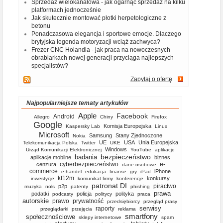
Sprzedaż wielokanałowa - jak ogarnąć sprzedaż na kilku
platformach jednocześnie
Jak skutecznie montować płotki herpetologiczne z
betonu
Ponadczasowa elegancja i sportowe emocje. Dlaczego
brytyjska legenda motoryzacji wciąż zachwyca?
Frezer CNC Holandia - jak praca na nowoczesnych
obrabiarkach nowej generacji przyciąga najlepszych
specjalistów?
Zapytaj o ofertę
Najpopularniejsze tematy artykułów
Apple
Facebook
Android
Allegro
Chiny
Firefox
Google
Komisja Europejska
Kaspersky Lab
Linux
Microsoft
Samsung
Stany Zjednoczone
Nokia
UE
USA
Unia Europejska
Telekomunikacja Polska
Twitter
UKE
Windows
Urząd Komunikacji Elektronicznej
YouTube
aplikacje
bezpieczeństwo
badania
aplikacje mobilne
biznes
cyberbezpieczeństwo
e-
cenzura
dane osobowe
commerce
iPhone
e-handel
edukacja
finanse
gry
iPad
kf12m
konkursy
inwestycje
komunikat firmy
konferencje
patronat DI
piractwo
p2p
muzyka
nols
patenty
phishing
prawa
podatki
policja
polityka
podcasty
politycy
praca
autorskie
prawo
prywatność
przedsiębiorcy
przegląd prasy
serwisy
raporty
przeglądarki
przejęcia
reklama
smartfony
społecznościowe
sklepy internetowe
spam