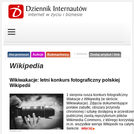
< reklama
the:protocol
Aukcje
Bukmacherzy
Dodaj artykuł / link
Wikipedia
Wikiwakacje: letni konkurs fotograficzny polskiej
Wikipedii
1 sierpnia rusza konkurs fotograficzny
Wakacje z Wikipedią
(w skrócie:
Wikiwakacje). Zdjęcia dokumentujące
polskie zabytki, obszary przyrody
chronionej i sztukę dostępną w przestrzen
publicznej zasilą repozytorium plików
Wikimedia Commons, z którego korzystaj
m.in. wszystkie wersje Wikipedii na całym
świecie.
więcej
Pexels.com