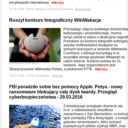
encyklopedii internetowej.
więcej
17-11-2016, 18:05, Natalia Szafran-Kozakowska,
Technologie
Ruszył konkurs fotograficzny WikiWakacje
Przesyłając zdjęcia polskiego dziedzictw
kulturowego i przyrodniczego, można
wziąć udział w walce o atrakcyjne nagrod
Przesłane na konkurs fotografie wzbogac
zasoby multimedialne dostępne na
wolnych licencjach w serwisie Wikimedia
Commons, z którego korzystają m.in.
wszystkie wersje językowe Wikipedii na
całym świecie. Konkurs potrwa do 31
Lane Hartwell / CC BY-SA 3.0
sierpnia. Jego organizatorem jest
Stowarzyszenie Wikimedia Polska, a partnerem PTTK.
więcej
22-07-2016, 19:55, pressroom ,
Lifestyle
FBI poradziło sobie bez pomocy Apple. Petya - nowy
ransomware blokujący cały dysk twardy. Przegląd
cyberbezpieczeństwa - 29.03.2016
Z dzisiejszego przeglądu dowiecie się
m.in. o odblokowaniu smartfona
zamachowcy z San Bernardino, co kończ
spór pomiędzy FBI a firmą Apple, o nowy
gatunku ransomware'u, który zamiast
pojedynczych plików szyfruje MBR, oraz