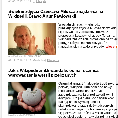
01-08-2017, 14:19, _,
Lifestyle
Świetne zdjęcia Czesława Miłosza znajdziesz na
Wikipedii. Brawo Artur Pawłowski!
W ostatnich latach wielu ludzi
publikujących zdjęcia Miłosza doczekało
się pozwu lub zapowiedzi pozwu z
propozycją kosztownej ugody. Teraz na
Wikipedii znajdziecie profesjonalne zdjęc
poety, z których można korzystać nie
narażając się na takie przygody.
więcej
Artur Pawłowski (lic. CC BY-SA 4.0)
08-12-2016, 11:42, Marcin Maj,
Pieniądze
Jak z Wikipedii znikli wandale: ósma rocznica
wprowadzenia wersji przejrzanych
Osiem lat temu, 17 listopada 2008 roku, 
polskiej Wikipedii uruchomiono nowy
mechanizm wersji przejrzanych,
zabezpieczający ją przed szkodliwymi
edycjami. Dzięki niemu do czytelników
trafiają hasła wyższej jakości,
skontrolowane przez doświadczonych
redaktorów. Jego uruchomienie przyczyni
się polepszenia treści i wzrostu zaufania
Lane Hartwell / CC BY-SA 3.0
do polskiej odsłony największej na świec