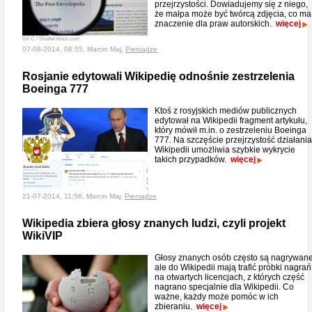
przejrzystości. Dowiadujemy się z niego,
że małpa może być twórcą zdjęcia, co ma
znaczenie dla praw autorskich.
więcej
Gil C / Shutterstock.com
07-08-2014, 08:55, Marcin Maj,
Pieniądze
Rosjanie edytowali Wikipedię odnośnie zestrzelenia
Boeinga 777
Ktoś z rosyjskich mediów publicznych
edytował na Wikipedii fragment artykułu,
który mówił m.in. o zestrzeleniu Boeinga
777. Na szczęście przejrzystość działania
Wikipedii umożliwia szybkie wykrycie
takich przypadków.
więcej
21-07-2014, 11:56, Marcin Maj,
Pieniądze
Wikipedia zbiera głosy znanych ludzi, czyli projekt
WikiVIP
Głosy znanych osób często są nagrywane
ale do Wikipedii mają trafić próbki nagrań
na otwartych licencjach, z których część
nagrano specjalnie dla Wikipedii. Co
ważne, każdy może pomóc w ich
zbieraniu.
więcej