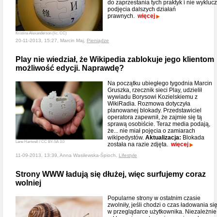
do zaprzestania tych praktyk i nie wykluc
podjęcia dalszych działań
prawnych.
więcej
Kristina Alexanderson (lic. CC)
20-11-2013, 15:27, Marcin Maj,
Pieniądze
Play nie wiedział, że Wikipedia zablokuje jego klientom
możliwość edycji. Naprawdę?
Na początku ubiegłego tygodnia Marcin
Gruszka, rzecznik sieci Play, udzielił
wywiadu Borysowi Kozielskiemu z
WikiRadia. Rozmowa dotyczyła
planowanej blokady. Przedstawiciel
operatora zapewnił, że zajmie się tą
sprawą osobiście. Teraz media podają,
że... nie miał pojęcia o zamiarach
wikipedystów.
Aktualizacja:
Blokada
Lane Hartwell / CC BY-SA 3.0
została na razie zdjęta.
więcej
11-09-2013, 13:39, Anna Wasilewska-Śpioch,
Lifestyle
Strony WWW ładują się dłużej, więc surfujemy coraz
wolniej
Popularne strony w ostatnim czasie
zwolniły, jeśli chodzi o czas ładowania si
w przeglądarce użytkownika. Niezależnie