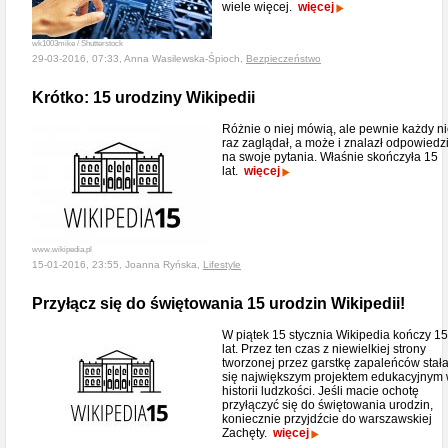
wiele więcej.
więcej
wk1003mike / Shutterstock
29-03-2016, 07:33, Anna Wasilewska-Śpioch,
Bezpieczeństwo
Krótko: 15 urodziny Wikipedii
Różnie o niej mówią, ale pewnie każdy n
raz zaglądał, a może i znalazł odpowiedz
na swoje pytania. Właśnie skończyła 15
lat.
więcej
www.wikipedia.pl
15-01-2016, 23:55, Joanna Ryńska,
Lifestyle
Przyłącz się do świętowania 15 urodzin Wikipedii!
W piątek 15 stycznia Wikipedia kończy 15
lat. Przez ten czas z niewielkiej strony
tworzonej przez garstkę zapaleńców stał
się największym projektem edukacyjnym
historii ludzkości. Jeśli macie ochotę
przyłączyć się do świętowania urodzin,
koniecznie przyjdźcie do warszawskiej
Zachęty.
więcej