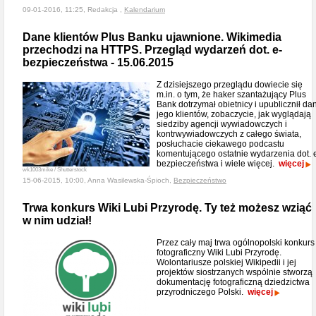
09-01-2016, 11:25, Redakcja ,
Kalendarium
Dane klientów Plus Banku ujawnione. Wikimedia
przechodzi na HTTPS. Przegląd wydarzeń dot. e-
bezpieczeństwa - 15.06.2015
Z dzisiejszego przeglądu dowiecie się
m.in. o tym, że haker szantażujący Plus
Bank dotrzymał obietnicy i upublicznił da
jego klientów, zobaczycie, jak wyglądają
siedziby agencji wywiadowczych i
kontrwywiadowczych z całego świata,
posłuchacie ciekawego podcastu
komentującego ostatnie wydarzenia dot. 
bezpieczeństwa i wiele więcej.
więcej
wk1003mike / Shutterstock
15-06-2015, 10:00, Anna Wasilewska-Śpioch,
Bezpieczeństwo
Trwa konkurs Wiki Lubi Przyrodę. Ty też możesz wziąć
w nim udział!
Przez cały maj trwa ogólnopolski konkurs
fotograficzny Wiki Lubi Przyrodę.
Wolontariusze polskiej Wikipedii i jej
projektów siostrzanych wspólnie stworzą
dokumentację fotograficzną dziedzictwa
przyrodniczego Polski.
więcej