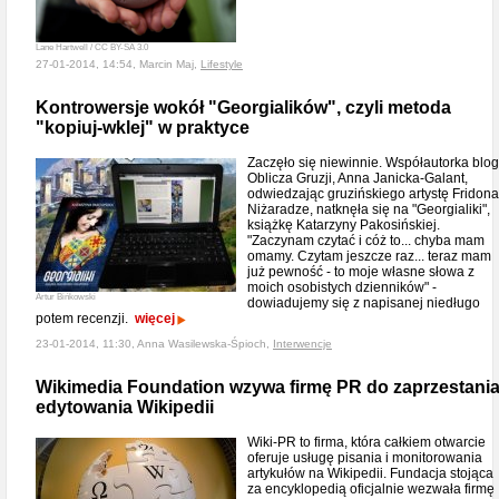
Lane Hartwell / CC BY-SA 3.0
27-01-2014, 14:54, Marcin Maj,
Lifestyle
Kontrowersje wokół "Georgialików", czyli metoda
"kopiuj-wklej" w praktyce
Zaczęło się niewinnie. Współautorka blo
Oblicza Gruzji, Anna Janicka-Galant,
odwiedzając gruzińskiego artystę Fridona
Niżaradze, natknęła się na "Georgialiki",
książkę Katarzyny Pakosińskiej.
"Zaczynam czytać i cóż to... chyba mam
omamy. Czytam jeszcze raz... teraz mam
już pewność - to moje własne słowa z
moich osobistych dzienników" -
Artur Bińkowski
dowiadujemy się z napisanej niedługo
potem recenzji.
więcej
23-01-2014, 11:30, Anna Wasilewska-Śpioch,
Interwencje
Wikimedia Foundation wzywa firmę PR do zaprzestani
edytowania Wikipedii
Wiki-PR to firma, która całkiem otwarcie
oferuje usługę pisania i monitorowania
artykułów na Wikipedii. Fundacja stojąca
za encyklopedią oficjalnie wezwała firmę