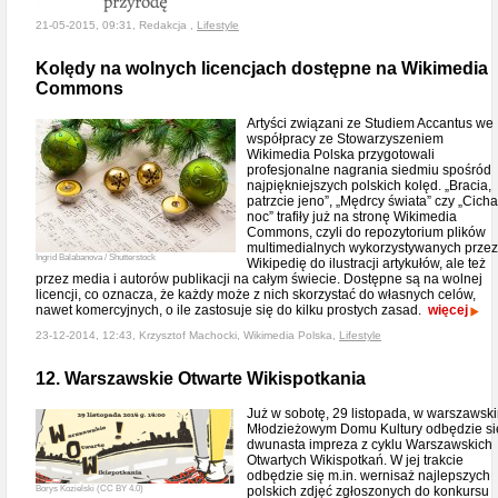
21-05-2015, 09:31, Redakcja ,
Lifestyle
Kolędy na wolnych licencjach dostępne na Wikimedia
Commons
Artyści związani ze Studiem Accantus we
współpracy ze Stowarzyszeniem
Wikimedia Polska przygotowali
profesjonalne nagrania siedmiu spośród
najpiękniejszych polskich kolęd. „Bracia,
patrzcie jeno”, „Mędrcy świata” czy „Cicha
noc” trafiły już na stronę Wikimedia
Commons, czyli do repozytorium plików
multimedialnych wykorzystywanych przez
Ingrid Balabanova / Shutterstock
Wikipedię do ilustracji artykułów, ale też
przez media i autorów publikacji na całym świecie. Dostępne są na wolnej
licencji, co oznacza, że każdy może z nich skorzystać do własnych celów,
nawet komercyjnych, o ile zastosuje się do kilku prostych zasad.
więcej
23-12-2014, 12:43, Krzysztof Machocki, Wikimedia Polska,
Lifestyle
12. Warszawskie Otwarte Wikispotkania
Już w sobotę, 29 listopada, w warszawsk
Młodzieżowym Domu Kultury odbędzie si
dwunasta impreza z cyklu Warszawskich
Otwartych Wikispotkań. W jej trakcie
odbędzie się m.in. wernisaż najlepszych
Borys Kozielski (CC BY 4.0)
polskich zdjęć zgłoszonych do konkursu