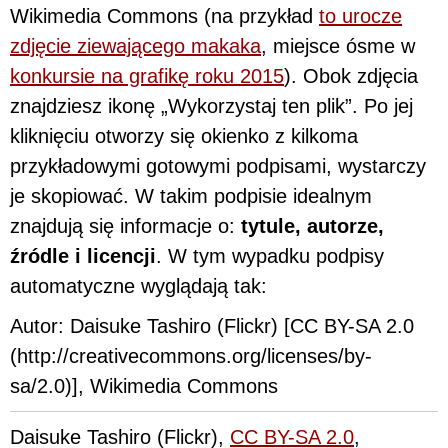
Wikimedia Commons (na przykład
to urocze
zdjęcie ziewającego makaka
, miejsce ósme w
konkursie na grafikę roku 2015
). Obok zdjęcia
znajdziesz ikonę „Wykorzystaj ten plik”. Po jej
kliknięciu otworzy się okienko z kilkoma
przykładowymi gotowymi podpisami, wystarczy
je skopiować. W takim podpisie idealnym
znajdują się informacje o:
tytule, autorze,
źródle i licencji
. W tym wypadku podpisy
automatyczne wyglądają tak:
Autor: Daisuke Tashiro (Flickr) [CC BY-SA 2.0
(http://creativecommons.org/licenses/by-
sa/2.0)], Wikimedia Commons
Daisuke Tashiro (Flickr),
CC BY-SA 2.0
,