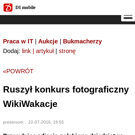
DI mobile
DI mobile
Praca w IT
|
Aukcje
|
Bukmacherzy
Dodaj:
link | artykuł
|
stronę
«POWRÓT
Ruszył konkurs fotograficzny
WikiWakacje
pressroom , 22-07-2016, 19:55