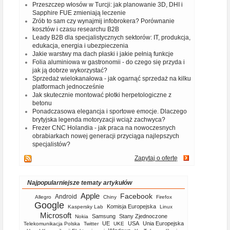
Przeszczep włosów w Turcji: jak planowanie 3D, DHI i
Sapphire FUE zmieniają leczenie
Zrób to sam czy wynajmij infobrokera? Porównanie
kosztów i czasu researchu B2B
Leady B2B dla specjalistycznych sektorów: IT, produkcja,
edukacja, energia i ubezpieczenia
Jakie warstwy ma dach płaski i jakie pełnią funkcje
Folia aluminiowa w gastronomii - do czego się przyda i
jak ją dobrze wykorzystać?
Sprzedaż wielokanałowa - jak ogarnąć sprzedaż na kilku
platformach jednocześnie
Jak skutecznie montować płotki herpetologiczne z
betonu
Ponadczasowa elegancja i sportowe emocje. Dlaczego
brytyjska legenda motoryzacji wciąż zachwyca?
Frezer CNC Holandia - jak praca na nowoczesnych
obrabiarkach nowej generacji przyciąga najlepszych
specjalistów?
Zapytaj o ofertę
Najpopularniejsze tematy artykułów
Apple
Facebook
Android
Allegro
Chiny
Firefox
Google
Komisja Europejska
Kaspersky Lab
Linux
Microsoft
Samsung
Stany Zjednoczone
Nokia
UE
USA
Unia Europejska
Telekomunikacja Polska
Twitter
UKE