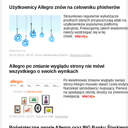
Użytkownicy Allegro znów na celowniku phisherów
Stosunkowo regularnie wyłudzacze
poufnych danych przypuszczają ataki na
użytkowników popularnej platformy
aukcyjnej. Pokazujemy, jakich wiadomośc
należy wystrzegać się w tej
chwili.
więcej
Shutterstock.com
20-11-2013, 09:53, Anna Wasilewska-Śpioch,
Bezpieczeństwo
Allegro po zmianie wyglądu strony nie mówi
wszystkiego o swoich wynikach
Po kwietniowej zmianie wyglądu swojej
strony Allegro musiało stawić czoła krytyc
Narzekali sprzedawcy i kupujący. Pierwsi
na spadające obroty, drudzy na zmienion
nawigację.
więcej
15-05-2013, 10:23, Sławomir Wilk,
Pieniądze
Poświąteczne awarie Allegro oraz ING Banku Śląskieg