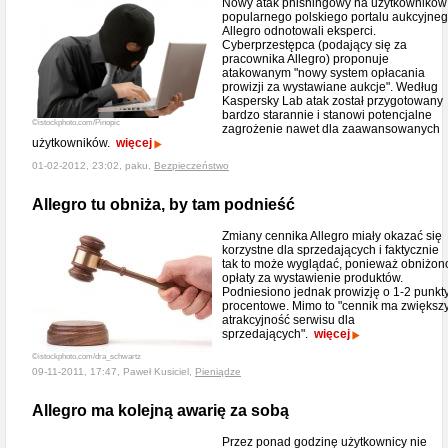
Nowy atak phishingowy na użytkowników
popularnego polskiego portalu aukcyjne
Allegro odnotowali eksperci.
Cyberprzestępca (podający się za
pracownika Allegro) proponuje
atakowanym "nowy system opłacania
prowizji za wystawiane aukcje". Według
Kaspersky Lab atak został przygotowany
bardzo starannie i stanowi potencjalne
©istockphoto.com/Pinopic
zagrożenie nawet dla zaawansowanych
użytkowników.
więcej
01-02-2012, 23:02, paku,
Bezpieczeństwo
Allegro tu obniża, by tam podnieść
Zmiany cennika Allegro miały okazać się
korzystne dla sprzedających i faktycznie
tak to może wyglądać, ponieważ obniżon
opłaty za wystawienie produktów.
Podniesiono jednak prowizję o 1-2 punkt
procentowe. Mimo to "cennik ma zwiększ
atrakcyjność serwisu dla
sprzedających".
więcej
©istockphoto.com/dra_schwartz
09-11-2011, 17:47, Paweł Kusiciel,
Pieniądze
Allegro ma kolejną awarię za sobą
Przez ponad godzinę użytkownicy nie