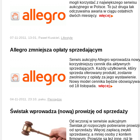
mogli korzystać z największego serwisu
aukcyjnego w Polsce. To już druga tak
odczuwalna awaria w ciągu ostatnich
dwóch miesięcy.
więcej
07-11-2011, 13:01, Paweł Kusiciel,
Lifestyle
Allegro zmniejsza opłaty sprzedającym
Serwis aukcyjny Allegro wprowadza nowy
korzystniejszy cennik dla aktywnych
sprzedających. Każdy użytkownik, który
sprzeda oferowany produkt, zostanie
zwolniony z opłaty za jego wystawienie.
Nowy model cennika będzie obowiązywa
od 18 listopada.
więcej
04-11-2011, 23:10, paku,
Pieniądze
Świstak wprowadza (nową) prowizję od sprzedaży
Od wczoraj w serwisie aukcyjnym
Świstak.pl rozpoczęto pobieranie prowizji
od sprzedaży. Więcej zapłacą zwykli
sprzedawcy, a mniej osoby z kontem
firmowym. Prowizje są też inne, niż te