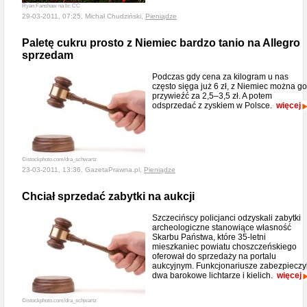
Ryan Fanshaw na lic CC
29-03-2011, 07:25, Michał Chudziński,
Pieniądze
Paletę cukru prosto z Niemiec bardzo tanio na Allegro
sprzedam
Podczas gdy cena za kilogram u nas
często sięga już 6 zł, z Niemiec można go
przywieźć za 2,5–3,5 zł. A potem
odsprzedać z zyskiem w Polsce.
więcej
©istockphoto.com/dra_schwartz
23-03-2011, 13:36, GazetaPrawna.pl,
Pieniądze
Chciał sprzedać zabytki na aukcji
Szczecińscy policjanci odzyskali zabytki
archeologiczne stanowiące własność
Skarbu Państwa, które 35-letni
mieszkaniec powiatu choszczeńskiego
oferował do sprzedaży na portalu
aukcyjnym. Funkcjonariusze zabezpieczyl
dwa barokowe lichtarze i kielich.
więcej
©istockphoto.com/dra_schwartz