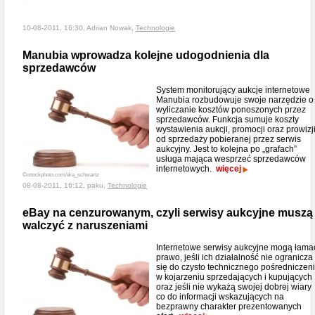
10-08-2011, 16:30, Adrian Nowak,
Technologie
Manubia wprowadza kolejne udogodnienia dla
sprzedawców
System monitorujący aukcje internetowe
Manubia rozbudowuje swoje narzędzie o
wyliczanie kosztów ponoszonych przez
sprzedawców. Funkcja sumuje koszty
wystawienia aukcji, promocji oraz prowizj
od sprzedaży pobieranej przez serwis
aukcyjny. Jest to kolejna po „grafach”
usługa mająca wesprzeć sprzedawców
internetowych.
więcej
©istockphoto.com/dra_schwartz
08-08-2011, 16:12, paku,
Technologie
eBay na cenzurowanym, czyli serwisy aukcyjne muszą
walczyć z naruszeniami
Internetowe serwisy aukcyjne mogą łama
prawo, jeśli ich działalność nie ogranicza
się do czysto technicznego pośredniczen
w kojarzeniu sprzedających i kupujących
oraz jeśli nie wykażą swojej dobrej wiary
co do informacji wskazujących na
bezprawny charakter prezentowanych