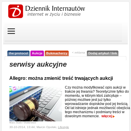
< reklama
the:protocol
Aukcje
Bukmacherzy
Dodaj artykuł / link
serwisy aukcyjne
Allegro: można zmienić treść trwających aukcji
Czy można modyfikować opis aukcji w
trakcie jej trwania? Teoretycznie tylko do
momentu, w którym ktoś zalicytuje –
później możliwe jest już tylko
wprowadzanie dopisków pod jej treścią.
Od lat istnieje jednak możliwość obejścia
tego mechanizmu i podmiany treści w
dowolnym momencie.
więcej
Maxx-Studio / Shutterstock
30-10-2014, 13:44, Marcin Opolski,
Lifestyle