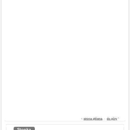
«
strona główna
-
do góry
^
Stopka