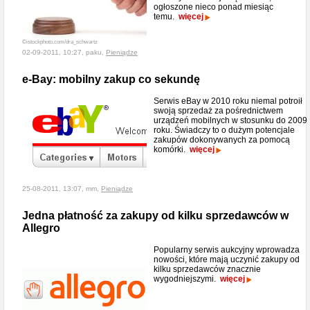
ogłoszone nieco ponad miesiąc
temu.
więcej
©istockphoto.com/dra_schwartz
02-09-2011, 10:27, paku,
Pieniądze
e-Bay: mobilny zakup co sekundę
Serwis eBay w 2010 roku niemal potroił
swoją sprzedaż za pośrednictwem
urządzeń mobilnych w stosunku do 2009
roku. Świadczy to o dużym potencjale
zakupów dokonywanych za pomocą
komórki.
więcej
25-08-2011, 13:07, mm,
Pieniądze
Jedna płatność za zakupy od kilku sprzedawców w
Allegro
Popularny serwis aukcyjny wprowadza
nowości, które mają uczynić zakupy od
kilku sprzedawców znacznie
wygodniejszymi.
więcej