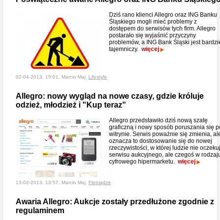
Dziś rano klienci Allegro oraz ING Banku
Śląskiego mogli mieć problemy z
dostępem do serwisów tych firm. Allegro
postarało się wyjaśnić przyczyny
problemów, a ING Bank Śląski jest bardzi
tajemniczy.
więcej
02-04-2013, 15:01, Marcin Maj,
Lifestyle
Allegro: nowy wygląd na nowe czasy, gdzie króluje
odzież, młodzież i "Kup teraz"
Allegro przedstawiło dziś nową szatę
graficzną i nowy sposób poruszania się p
witrynie. Serwis poważnie się zmienia, al
oznacza to dostosowanie się do nowej
rzeczywistości, w której ludzie nie oczeku
serwisu aukcyjnego, ale czegoś w rodzaj
cyfrowego hipermarketu.
więcej
13-02-2013, 13:57, Marcin Maj,
Pieniądze
Awaria Allegro: Aukcje zostały przedłużone zgodnie z
regulaminem