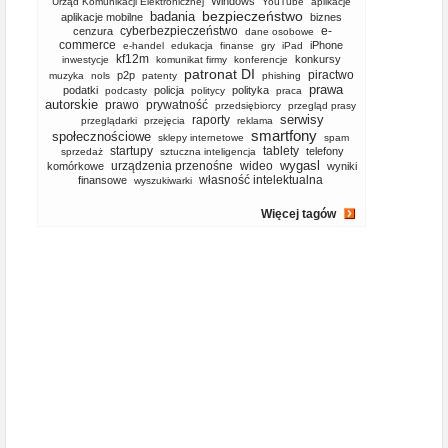
Windows
Urząd Komunikacji Elektronicznej
YouTube
aplikacje
bezpieczeństwo
badania
aplikacje mobilne
biznes
cyberbezpieczeństwo
e-
cenzura
dane osobowe
commerce
iPhone
e-handel
edukacja
finanse
gry
iPad
kf12m
konkursy
inwestycje
komunikat firmy
konferencje
patronat DI
piractwo
p2p
muzyka
nols
patenty
phishing
prawa
podatki
policja
polityka
podcasty
politycy
praca
autorskie
prawo
prywatność
przedsiębiorcy
przegląd prasy
serwisy
raporty
przeglądarki
przejęcia
reklama
smartfony
społecznościowe
sklepy internetowe
spam
startupy
tablety
telefony
sprzedaż
sztuczna inteligencja
wygasl
urządzenia przenośne
wideo
komórkowe
wyniki
własność intelektualna
finansowe
wyszukiwarki
Więcej tagów