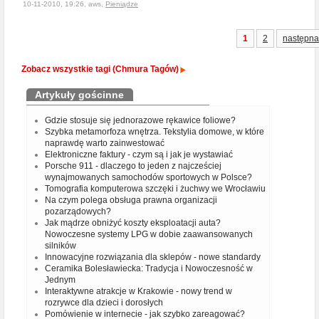
10-11-2010, 19:26, aws,
Pieniądze
1
2
następna
Zobacz wszystkie tagi (Chmura Tagów)
Artykuły gościnne
Gdzie stosuje się jednorazowe rękawice foliowe?
Szybka metamorfoza wnętrza. Tekstylia domowe, w które
naprawdę warto zainwestować
Elektroniczne faktury - czym są i jak je wystawiać
Porsche 911 - dlaczego to jeden z najcześciej
wynajmowanych samochodów sportowych w Polsce?
Tomografia komputerowa szczęki i żuchwy we Wrocławiu
Na czym polega obsługa prawna organizacji
pozarządowych?
Jak mądrze obniżyć koszty eksploatacji auta?
Nowoczesne systemy LPG w dobie zaawansowanych
silników
Innowacyjne rozwiązania dla sklepów - nowe standardy
Ceramika Bolesławiecka: Tradycja i Nowoczesność w
Jednym
Interaktywne atrakcje w Krakowie - nowy trend w
rozrywce dla dzieci i dorosłych
Pomówienie w internecie - jak szybko zareagować?