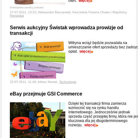
ofert.
więcej
©istockphoto.com/dra_schwartz
27-07-2011, 13:23, Aleksander Barczewski, Kancelaria Prawna Chałas i Wspólnicy,
Pieniądze
Serwis aukcyjny Świstak wprowadza prowizje od
transakcji
Witryna wciąż będzie pozwalała na
umieszczanie ofert sprzedaży bez żadny
opłat.
więcej
22-07-2011, 11:49, Adrian Nowak,
Technologie
eBay przejmuje GSI Commerce
Dzięki tej transakcji firma zamierza
wzmocnić się na rynku handlu
internetowego. Jednocześnie jednak
sprzeda część przejętej firmy, która nie jes
kluczowa dla jej długoterminowego
rozwoju.
więcej