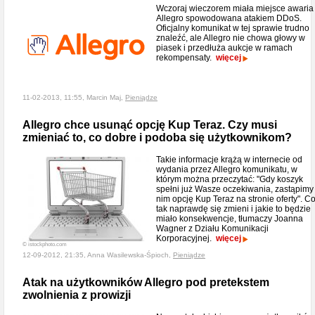
Wczoraj wieczorem miała miejsce awaria
Allegro spowodowana atakiem DDoS.
Oficjalny komunikat w tej sprawie trudno
znaleźć, ale Allegro nie chowa głowy w
piasek i przedłuża aukcje w ramach
rekompensaty.
więcej
11-02-2013, 11:55, Marcin Maj,
Pieniądze
Allegro chce usunąć opcję Kup Teraz. Czy musi
zmieniać to, co dobre i podoba się użytkownikom?
Takie informacje krążą w internecie od
wydania przez Allegro komunikatu, w
którym można przeczytać: "Gdy koszyk
spełni już Wasze oczekiwania, zastąpimy
nim opcję Kup Teraz na stronie oferty". C
tak naprawdę się zmieni i jakie to będzie
miało konsekwencje, tłumaczy Joanna
Wagner z Działu Komunikacji
Korporacyjnej.
więcej
© istockphoto.com
12-09-2012, 21:35, Anna Wasilewska-Śpioch,
Pieniądze
Atak na użytkowników Allegro pod pretekstem
zwolnienia z prowizji