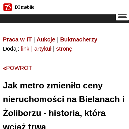
DI mobile
DI mobile
Praca w IT
|
Aukcje
|
Bukmacherzy
Dodaj:
link | artykuł
|
stronę
«POWRÓT
Jak metro zmieniło ceny
nieruchomości na Bielanach i
Żoliborzu - historia, która
wciąż trwa