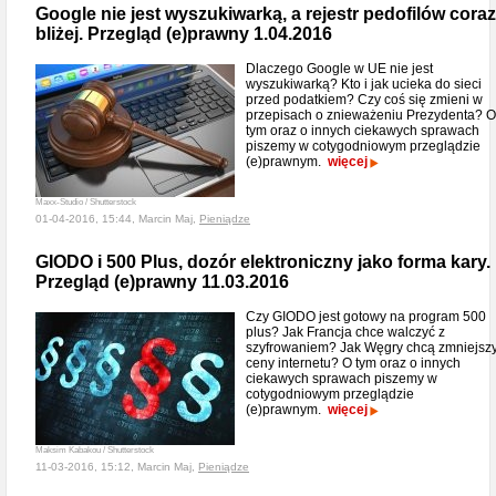
Google nie jest wyszukiwarką, a rejestr pedofilów coraz
bliżej. Przegląd (e)prawny 1.04.2016
Dlaczego Google w UE nie jest
wyszukiwarką? Kto i jak ucieka do sieci
przed podatkiem? Czy coś się zmieni w
przepisach o znieważeniu Prezydenta? O
tym oraz o innych ciekawych sprawach
piszemy w cotygodniowym przeglądzie
(e)prawnym.
więcej
Maxx-Studio / Shutterstock
01-04-2016, 15:44, Marcin Maj,
Pieniądze
GIODO i 500 Plus, dozór elektroniczny jako forma kary.
Przegląd (e)prawny 11.03.2016
Czy GIODO jest gotowy na program 500
plus? Jak Francja chce walczyć z
szyfrowaniem? Jak Węgry chcą zmniejsz
ceny internetu? O tym oraz o innych
ciekawych sprawach piszemy w
cotygodniowym przeglądzie
(e)prawnym.
więcej
Maksim Kabakou / Shutterstock
11-03-2016, 15:12, Marcin Maj,
Pieniądze