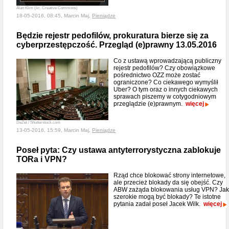
Alan Klim (lic. Creative Commons)
18-05-2016, 08:45, Marcin Maj,
Pieniądze
Będzie rejestr pedofilów, prokuratura bierze się za
cyberprzestępczość. Przegląd (e)prawny 13.05.2016
Co z ustawą wprowadzającą publiczny
rejestr pedofilów? Czy obowiązkowe
pośrednictwo OZZ może zostać
ograniczone? Co ciekawego wymyślił
Uber? O tym oraz o innych ciekawych
sprawach piszemy w cotygodniowym
przeglądzie (e)prawnym.
więcej
DeZet / Shutterstock.com
13-05-2016, 15:59, Marcin Maj,
Pieniądze
Poseł pyta: Czy ustawa antyterrorystyczna zablokuje
TORa i VPN?
Rząd chce blokować strony internetowe,
ale przecież blokady da się obejść. Czy
ABW zażąda blokowania usług VPN? Jak
szerokie mogą być blokady? Te istotne
pytania zadał poseł Jacek Wilk.
więcej