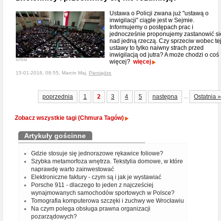
Ustawa o Policji zwana już "ustawą o
inwigilacji" ciągle jest w Sejmie.
Informujemy o postępach prac i
jednocześnie proponujemy zastanowić si
nad jedną rzeczą. Czy sprzeciw wobec te
ustawy to tylko naiwny strach przed
inwigilacją od jutra? A może chodzi o coś
KPRM
więcej?
więcej
15-01-2016, 08:55, Marcin Maj,
Pieniądze
...
poprzednia
1
2
3
4
5
następna
Ostatnia »
Zobacz wszystkie tagi (Chmura Tagów)
Artykuły gościnne
Gdzie stosuje się jednorazowe rękawice foliowe?
Szybka metamorfoza wnętrza. Tekstylia domowe, w które
naprawdę warto zainwestować
Elektroniczne faktury - czym są i jak je wystawiać
Porsche 911 - dlaczego to jeden z najcześciej
wynajmowanych samochodów sportowych w Polsce?
Tomografia komputerowa szczęki i żuchwy we Wrocławiu
Na czym polega obsługa prawna organizacji
pozarządowych?