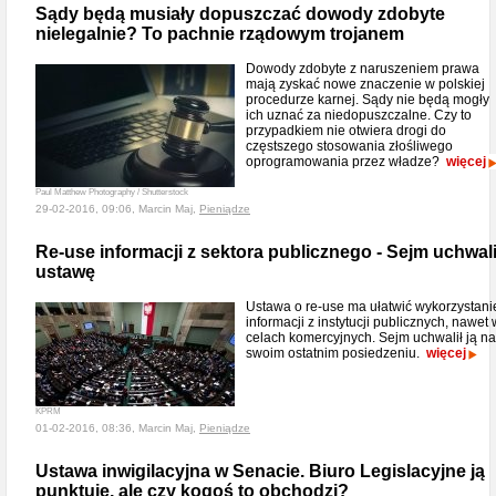
Sądy będą musiały dopuszczać dowody zdobyte
nielegalnie? To pachnie rządowym trojanem
Dowody zdobyte z naruszeniem prawa
mają zyskać nowe znaczenie w polskiej
procedurze karnej. Sądy nie będą mogły
ich uznać za niedopuszczalne. Czy to
przypadkiem nie otwiera drogi do
częstszego stosowania złośliwego
oprogramowania przez władze?
więcej
Paul Matthew Photography / Shutterstock
29-02-2016, 09:06, Marcin Maj,
Pieniądze
Re-use informacji z sektora publicznego - Sejm uchwali
ustawę
Ustawa o re-use ma ułatwić wykorzystani
informacji z instytucji publicznych, nawet 
celach komercyjnych. Sejm uchwalił ją na
swoim ostatnim posiedzeniu.
więcej
KPRM
01-02-2016, 08:36, Marcin Maj,
Pieniądze
Ustawa inwigilacyjna w Senacie. Biuro Legislacyjne ją
punktuje, ale czy kogoś to obchodzi?