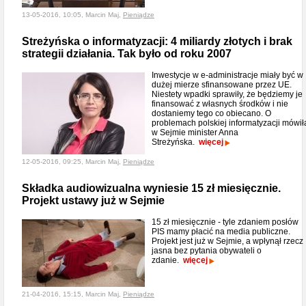
13-05-2016, 10:05, Marcin Maj,
Pieniądze
Streżyńska o informatyzacji: 4 miliardy złotych i brak
strategii działania. Tak było od roku 2007
Inwestycje w e-administracje miały być w
dużej mierze sfinansowane przez UE.
Niestety wpadki sprawiły, że będziemy je
finansować z własnych środków i nie
dostaniemy tego co obiecano. O
problemach polskiej informatyzacji mówił
w Sejmie minister Anna
Streżyńska.
więcej
12-05-2016, 09:25, Marcin Maj,
Pieniądze
Składka audiowizualna wyniesie 15 zł miesięcznie.
Projekt ustawy już w Sejmie
15 zł miesięcznie - tyle zdaniem posłów
PIS mamy płacić na media publiczne.
Projekt jest już w Sejmie, a wpłynął rzecz
jasna bez pytania obywateli o
zdanie.
więcej
21-04-2016, 15:15, Marcin Maj,
Pieniądze