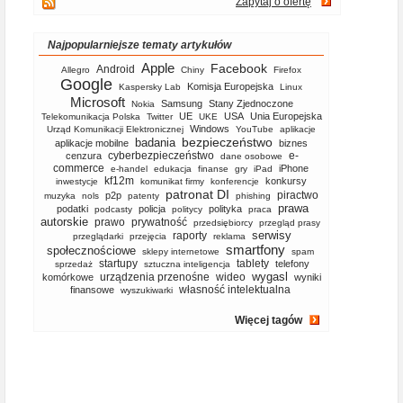
Zapytaj o ofertę
Najpopularniejsze tematy artykułów
Apple
Facebook
Android
Allegro
Chiny
Firefox
Google
Komisja Europejska
Kaspersky Lab
Linux
Microsoft
Samsung
Stany Zjednoczone
Nokia
UE
USA
Unia Europejska
Telekomunikacja Polska
Twitter
UKE
Windows
Urząd Komunikacji Elektronicznej
YouTube
aplikacje
bezpieczeństwo
badania
aplikacje mobilne
biznes
cyberbezpieczeństwo
e-
cenzura
dane osobowe
commerce
iPhone
e-handel
edukacja
finanse
gry
iPad
kf12m
konkursy
inwestycje
komunikat firmy
konferencje
patronat DI
piractwo
p2p
muzyka
nols
patenty
phishing
prawa
podatki
policja
polityka
podcasty
politycy
praca
autorskie
prawo
prywatność
przedsiębiorcy
przegląd prasy
serwisy
raporty
przeglądarki
przejęcia
reklama
smartfony
społecznościowe
sklepy internetowe
spam
startupy
tablety
telefony
sprzedaż
sztuczna inteligencja
wygasl
urządzenia przenośne
wideo
komórkowe
wyniki
własność intelektualna
finansowe
wyszukiwarki
Więcej tagów