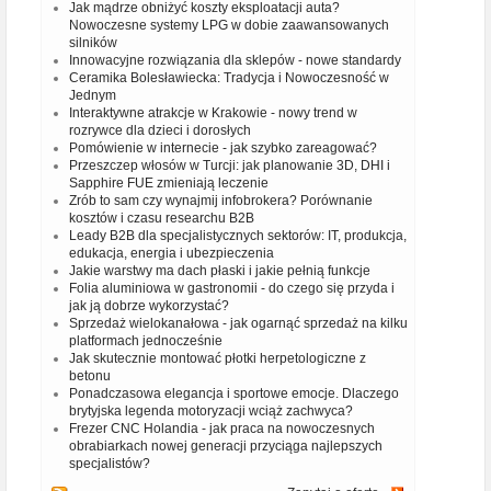
Jak mądrze obniżyć koszty eksploatacji auta?
Nowoczesne systemy LPG w dobie zaawansowanych
silników
Innowacyjne rozwiązania dla sklepów - nowe standardy
Ceramika Bolesławiecka: Tradycja i Nowoczesność w
Jednym
Interaktywne atrakcje w Krakowie - nowy trend w
rozrywce dla dzieci i dorosłych
Pomówienie w internecie - jak szybko zareagować?
Przeszczep włosów w Turcji: jak planowanie 3D, DHI i
Sapphire FUE zmieniają leczenie
Zrób to sam czy wynajmij infobrokera? Porównanie
kosztów i czasu researchu B2B
Leady B2B dla specjalistycznych sektorów: IT, produkcja,
edukacja, energia i ubezpieczenia
Jakie warstwy ma dach płaski i jakie pełnią funkcje
Folia aluminiowa w gastronomii - do czego się przyda i
jak ją dobrze wykorzystać?
Sprzedaż wielokanałowa - jak ogarnąć sprzedaż na kilku
platformach jednocześnie
Jak skutecznie montować płotki herpetologiczne z
betonu
Ponadczasowa elegancja i sportowe emocje. Dlaczego
brytyjska legenda motoryzacji wciąż zachwyca?
Frezer CNC Holandia - jak praca na nowoczesnych
obrabiarkach nowej generacji przyciąga najlepszych
specjalistów?