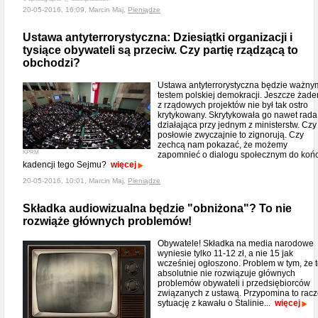
20-05-2016, 16:09, Marcin Maj,
Pieniądze
Ustawa antyterrorystyczna: Dziesiątki organizacji i
tysiące obywateli są przeciw. Czy partię rządzącą to
obchodzi?
Ustawa antyterrorystyczna będzie ważny
testem polskiej demokracji. Jeszcze żade
z rządowych projektów nie był tak ostro
krytykowany. Skrytykowała go nawet rada
działająca przy jednym z ministerstw. Czy
posłowie zwyczajnie to zignorują. Czy
zechcą nam pokazać, że możemy
KPRM
zapomnieć o dialogu społecznym do koń
kadencji tego Sejmu?
więcej
20-05-2016, 10:01, Marcin Maj,
Pieniądze
Składka audiowizualna będzie "obniżona"? To nie
rozwiąże głównych problemów!
Obywatele! Składka na media narodowe
wyniesie tylko 11-12 zł, a nie 15 jak
wcześniej ogłoszono. Problem w tym, że 
absolutnie nie rozwiązuje głównych
problemów obywateli i przedsiębiorców
związanych z ustawą. Przypomina to racz
sytuację z kawału o Stalinie...
więcej