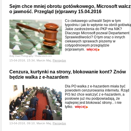
Sejm chce mniej obrotu gotówkowego, Microsoft walcz
o jawność. Przegląd (e)prawny 15.04.2016
Co ciekawego uchwalił Sejm w tym
tygodniu i jak to wpłynie na obrót gotówk
Jakie zastrzeżenia do PKP ma NIK?
Dlaczego Microsoft pozwał Departament
Sprawiedliwości? O tym oraz o innych
ciekawych sprawach piszemy w
cotygodniowym przeglądzie
(e)prawnym.
więcej
Andy Dean Photography / Shutterstock.com
15-04-2016, 15:34, Marcin Maj,
Pieniądze
Cenzura, kurtynki na strony, blokowanie kont? Znów
będzie walka z e-hazardem
Dla PO walka z e-hazardem miała być
powodem cenzurowania internetu. Rząd
PiS też chce walczyć z e-hazardem, a
posłowie już mu podpowiadają, że
najlepiej jest blokować strony... i nie
tylko.
więcej
13-04-2016, 09:10, Marcin Maj,
Pieniądze