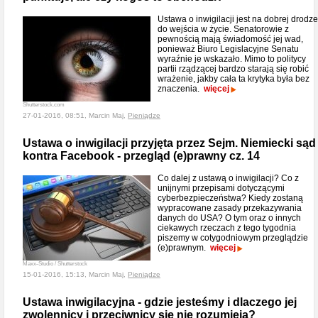
Ustawa o inwigilacji jest na dobrej drodze
do wejścia w życie. Senatorowie z
pewnością mają świadomość jej wad,
ponieważ Biuro Legislacyjne Senatu
wyraźnie je wskazało. Mimo to politycy
partii rządzącej bardzo starają się robić
wrażenie, jakby cała ta krytyka była bez
znaczenia.
więcej
Shutterstock.com
27-01-2016, 08:51, Marcin Maj,
Pieniądze
Ustawa o inwigilacji przyjęta przez Sejm. Niemiecki sąd
kontra Facebook - przegląd (e)prawny cz. 14
Co dalej z ustawą o inwigilacji? Co z
unijnymi przepisami dotyczącymi
cyberbezpieczeństwa? Kiedy zostaną
wypracowane zasady przekazywania
danych do USA? O tym oraz o innych
ciekawych rzeczach z tego tygodnia
piszemy w cotygodniowym przeglądzie
(e)prawnym.
więcej
Maxx-Studio / Shutterstock
15-01-2016, 15:13, Marcin Maj,
Pieniądze
Ustawa inwigilacyjna - gdzie jesteśmy i dlaczego jej
zwolennicy i przeciwnicy się nie rozumieją?