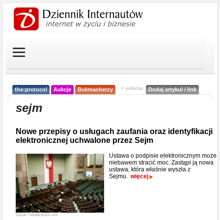
< reklama
the:protocol
Aukcje
Bukmacherzy
Dodaj artykuł / link
sejm
Nowe przepisy o usługach zaufania oraz identyfikacji
elektronicznej uchwalone przez Sejm
Ustawa o podpisie elektronicznym może
niebawem stracić moc. Zastąpi ją nowa
ustawa, która właśnie wyszła z
Sejmu.
więcej
DeZet / Shutterstock.com