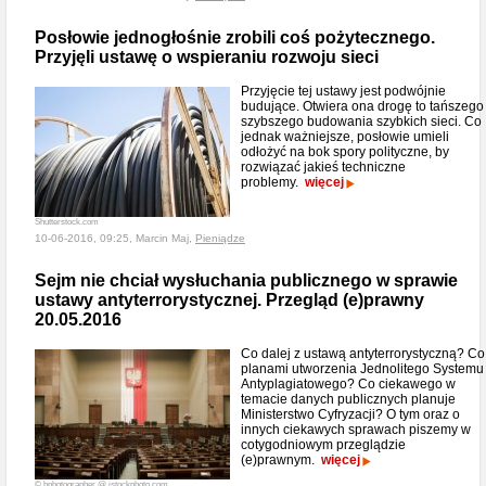
Posłowie jednogłośnie zrobili coś pożytecznego.
Przyjęli ustawę o wspieraniu rozwoju sieci
Przyjęcie tej ustawy jest podwójnie
budujące. Otwiera ona drogę to tańszego 
szybszego budowania szybkich sieci. Co
jednak ważniejsze, posłowie umieli
odłożyć na bok spory polityczne, by
rozwiązać jakieś techniczne
problemy.
więcej
Shutterstock.com
10-06-2016, 09:25, Marcin Maj,
Pieniądze
Sejm nie chciał wysłuchania publicznego w sprawie
ustawy antyterrorystycznej. Przegląd (e)prawny
20.05.2016
Co dalej z ustawą antyterrorystyczną? Co
planami utworzenia Jednolitego Systemu
Antyplagiatowego? Co ciekawego w
temacie danych publicznych planuje
Ministerstwo Cyfryzacji? O tym oraz o
innych ciekawych sprawach piszemy w
cotygodniowym przeglądzie
(e)prawnym.
więcej
© bphotographer @ istockphoto.com