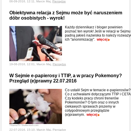
06-09-2016, 12:11, Marcin Maj,
Pieniądze
Obiektywna relacja z Sejmu może być naruszeniem
dóbr osobistych - wyrok!
Każdy dziennikarz i bloger powinien
poznać ten wyrok! Jeśli w relacji w Sejmu
padną jakieś nazwiska to należy rozważy
ich "anonimizację".
więcej
19-08-2016, 12:01, Marcin Maj,
Pieniądze
W Sejmie e-papierosy i TTIP, a w pracy Pokemony?
Przegląd (e)prawny 22.07.2016
Co ustalił Sejm w temacie e-papierosów?
Co z uchwałami dotyczącymi TTIP i CET
Czy kodeks pracy chroni trenerów
Pokemonów? O tym oraz o innych
ciekawych sprawach piszemy w
cotygodniowym przeglądzie
(e)prawnym.
więcej
Tibanna79 / Shutterstock.com
22-07-2016, 15:10, Marcin Maj,
Pieniądze