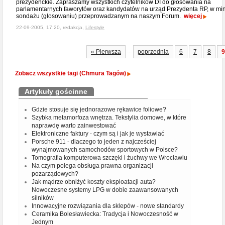
prezydenckie. Zapraszamy wszystkich czytelników DI do głosowania na
parlamentarnych faworytów oraz kandydatów na urząd Prezydenta RP, w min
sondażu (głosowaniu) przeprowadzanym na naszym Forum.
więcej
22-09-2005, 17:20, redakcja,
Lifestyle
...
« Pierwsza
poprzednia
6
7
8
9
Zobacz wszystkie tagi (Chmura Tagów)
Artykuły gościnne
Gdzie stosuje się jednorazowe rękawice foliowe?
Szybka metamorfoza wnętrza. Tekstylia domowe, w które
naprawdę warto zainwestować
Elektroniczne faktury - czym są i jak je wystawiać
Porsche 911 - dlaczego to jeden z najcześciej
wynajmowanych samochodów sportowych w Polsce?
Tomografia komputerowa szczęki i żuchwy we Wrocławiu
Na czym polega obsługa prawna organizacji
pozarządowych?
Jak mądrze obniżyć koszty eksploatacji auta?
Nowoczesne systemy LPG w dobie zaawansowanych
silników
Innowacyjne rozwiązania dla sklepów - nowe standardy
Ceramika Bolesławiecka: Tradycja i Nowoczesność w
Jednym