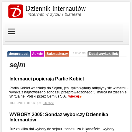
< reklama
the:protocol
Aukcje
Bukmacherzy
Dodaj artykuł / link
sejm
Internauci popierają Partię Kobiet
Partia Kobiet weszłaby do Sejmu, jeśli tylko wybory odbyłyby się w marcu -
wynika z najnowszego sondażu przeprowadzonego 5. marca na zlecenie
Wirtualnej Polski przez Gemius S.A.
więcej
10-03-2007, 09:26, pm,
Lifestyle
WYBORY 2005: Sondaż wyborczy Dziennika
Internautów
Już za kilka dni wybory do sejmu i senatu, za kilkanaście - wybory