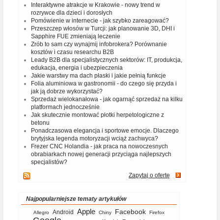
Interaktywne atrakcje w Krakowie - nowy trend w
rozrywce dla dzieci i dorosłych
Pomówienie w internecie - jak szybko zareagować?
Przeszczep włosów w Turcji: jak planowanie 3D, DHI i
Sapphire FUE zmieniają leczenie
Zrób to sam czy wynajmij infobrokera? Porównanie
kosztów i czasu researchu B2B
Leady B2B dla specjalistycznych sektorów: IT, produkcja,
edukacja, energia i ubezpieczenia
Jakie warstwy ma dach płaski i jakie pełnią funkcje
Folia aluminiowa w gastronomii - do czego się przyda i
jak ją dobrze wykorzystać?
Sprzedaż wielokanałowa - jak ogarnąć sprzedaż na kilku
platformach jednocześnie
Jak skutecznie montować płotki herpetologiczne z
betonu
Ponadczasowa elegancja i sportowe emocje. Dlaczego
brytyjska legenda motoryzacji wciąż zachwyca?
Frezer CNC Holandia - jak praca na nowoczesnych
obrabiarkach nowej generacji przyciąga najlepszych
specjalistów?
Zapytaj o ofertę
Najpopularniejsze tematy artykułów
Apple
Facebook
Android
Allegro
Chiny
Firefox