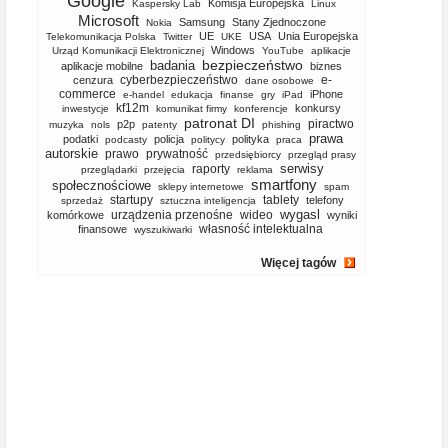
Google
Komisja Europejska
Kaspersky Lab
Linux
Microsoft
Samsung
Stany Zjednoczone
Nokia
UE
USA
Unia Europejska
Telekomunikacja Polska
Twitter
UKE
Windows
Urząd Komunikacji Elektronicznej
YouTube
aplikacje
bezpieczeństwo
badania
aplikacje mobilne
biznes
cyberbezpieczeństwo
e-
cenzura
dane osobowe
commerce
iPhone
e-handel
edukacja
finanse
gry
iPad
kf12m
konkursy
inwestycje
komunikat firmy
konferencje
patronat DI
piractwo
p2p
muzyka
nols
patenty
phishing
prawa
podatki
policja
polityka
podcasty
politycy
praca
autorskie
prawo
prywatność
przedsiębiorcy
przegląd prasy
serwisy
raporty
przeglądarki
przejęcia
reklama
smartfony
społecznościowe
sklepy internetowe
spam
startupy
tablety
telefony
sprzedaż
sztuczna inteligencja
wygasl
urządzenia przenośne
wideo
komórkowe
wyniki
własność intelektualna
finansowe
wyszukiwarki
Więcej tagów