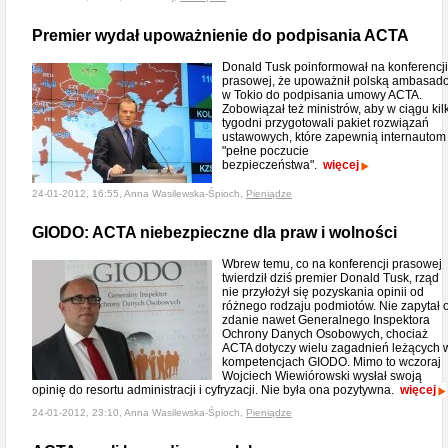
Premier wydał upoważnienie do podpisania ACTA
Donald Tusk poinformował na konferencji
prasowej, że upoważnił polską ambasad
w Tokio do podpisania umowy ACTA.
Zobowiązał też ministrów, aby w ciągu kil
tygodni przygotowali pakiet rozwiązań
ustawowych, które zapewnią internautom
"pełne poczucie
bezpieczeństwa".
więcej
24-01-2012, 16:55, Anna Wasilewska-Śpioch,
Pieniądze
GIODO: ACTA niebezpieczne dla praw i wolności
Wbrew temu, co na konferencji prasowej
twierdził dziś premier Donald Tusk, rząd
nie przyłożył się pozyskania opinii od
różnego rodzaju podmiotów. Nie zapytał 
zdanie nawet Generalnego Inspektora
Ochrony Danych Osobowych, chociaż
ACTA dotyczy wielu zagadnień leżących 
kompetencjach GIODO. Mimo to wczoraj
Wojciech Wiewiórowski wysłał swoją
opinię do resortu administracji i cyfryzacji. Nie była ona pozytywna.
więcej
24-01-2012, 23:10, Anna Wasilewska-Śpioch,
Pieniądze