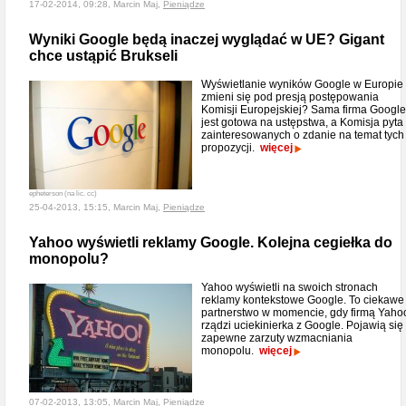
17-02-2014, 09:28, Marcin Maj,
Pieniądze
Wyniki Google będą inaczej wyglądać w UE? Gigant
chce ustąpić Brukseli
Wyświetlanie wyników Google w Europie
zmieni się pod presją postępowania
Komisji Europejskiej? Sama firma Google
jest gotowa na ustępstwa, a Komisja pyta
zainteresowanych o zdanie na temat tych
propozycji.
więcej
epheterson (na lic. cc)
25-04-2013, 15:15, Marcin Maj,
Pieniądze
Yahoo wyświetli reklamy Google. Kolejna cegiełka do
monopolu?
Yahoo wyświetli na swoich stronach
reklamy kontekstowe Google. To ciekawe
partnerstwo w momencie, gdy firmą Yaho
rządzi uciekinierka z Google. Pojawią się
zapewne zarzuty wzmacniania
monopolu.
więcej
07-02-2013, 13:05, Marcin Maj,
Pieniądze