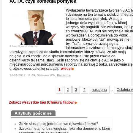
ACTA, czyli komedia pomyłek
Wydarzenia towarzyszące tworzeniu ACT
i dyskusje na ten temat w polskich media
to istna komedia pomyłek. W ciągu
jednego dnia wybuchła afera, w której
wszyscy się pogubili. Nie wiadomo, kto i 
co stworzył ACTA, nikt nie przyznaje się d
wprowadzenia porozumienia do Polski,
posłowie, którzy byli "za", mówią, że nie
byli "za", muzycy obrażają się na
© Emin Ozkan - Fotolia.com
internautów, a czołowa informacyjna stac
telewizyjna zaprasza do studia komentatorów, którzy mówią, że nie mają
pojęcia, o co chodzi, bo o sprawie dowiedzieli się przed chwilą od
dziennikarzy tej samej stacji. Jeśli zapomni się na chwilę o ACTA jako o
międzynarodowym porozumieniu i spojrzy na sprawę z boku, zarysowuje się
groteskowość całej tej sytuacji.
więcej
24-01-2012, 11:49, Sławomir Wilk,
Pieniądze
...
1
2
3
4
następna
Ostatnia »
Zobacz wszystkie tagi (Chmura Tagów)
Artykuły gościnne
Gdzie stosuje się jednorazowe rękawice foliowe?
Szybka metamorfoza wnętrza. Tekstylia domowe, w które