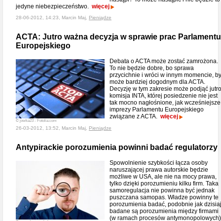
jedyne niebezpieczeństwo.
więcej
28-06-2012, 14:23, Marcin Maj,
Pieniądze
ACTA: Jutro ważna decyzja w sprawie prac Parlamentu
Europejskiego
Debata o ACTA może zostać zamrożona.
To nie będzie dobre, bo sprawa
przycichnie i wróci w innym momencie, b
może bardziej dogodnym dla ACTA.
Decyzję w tym zakresie może podjąć jutr
komisja INTA, której posiedzenie nie jest
tak mocno nagłośnione, jak wcześniejsze
imprezy Parlamentu Europejskiego
związane z ACTA.
więcej
© jowka23 - Fotolia.com
26-03-2012, 13:52, Marcin Maj,
Pieniądze
Antypirackie porozumienia powinni badać regulatorzy
Spowolnienie szybkości łącza osoby
naruszającej prawa autorskie będzie
możliwe w USA, ale nie na mocy prawa,
tylko dzięki porozumieniu kilku firm. Taka
samoregulacja nie powinna być jednak
puszczana samopas. Władze powinny te
porozumienia badać, podobnie jak dzisia
badane są porozumienia między firmami
(w ramach procesów antymonopolowych)