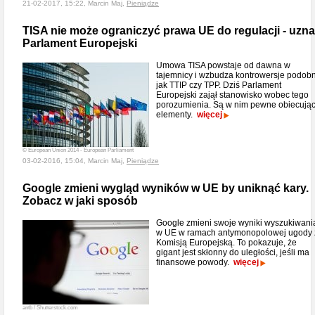
21-02-2017, 15:22, Marcin Maj,
Pieniądze
TISA nie może ograniczyć prawa UE do regulacji - uzna
Parlament Europejski
Umowa TISA powstaje od dawna w
tajemnicy i wzbudza kontrowersje podob
jak TTIP czy TPP. Dziś Parlament
Europejski zajął stanowisko wobec tego
porozumienia. Są w nim pewne obiecują
elementy.
więcej
© European Union 2014 - European Parliament
03-02-2016, 15:04, Marcin Maj,
Pieniądze
Google zmieni wygląd wyników w UE by uniknąć kary.
Zobacz w jaki sposób
Google zmieni swoje wyniki wyszukiwani
w UE w ramach antymonopolowej ugody 
Komisją Europejską. To pokazuje, że
gigant jest skłonny do uległości, jeśli ma
finansowe powody.
więcej
antb / Shutterstock.com