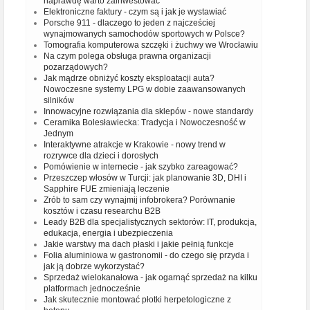
naprawdę warto zainwestować
Elektroniczne faktury - czym są i jak je wystawiać
Porsche 911 - dlaczego to jeden z najcześciej
wynajmowanych samochodów sportowych w Polsce?
Tomografia komputerowa szczęki i żuchwy we Wrocławiu
Na czym polega obsługa prawna organizacji
pozarządowych?
Jak mądrze obniżyć koszty eksploatacji auta?
Nowoczesne systemy LPG w dobie zaawansowanych
silników
Innowacyjne rozwiązania dla sklepów - nowe standardy
Ceramika Bolesławiecka: Tradycja i Nowoczesność w
Jednym
Interaktywne atrakcje w Krakowie - nowy trend w
rozrywce dla dzieci i dorosłych
Pomówienie w internecie - jak szybko zareagować?
Przeszczep włosów w Turcji: jak planowanie 3D, DHI i
Sapphire FUE zmieniają leczenie
Zrób to sam czy wynajmij infobrokera? Porównanie
kosztów i czasu researchu B2B
Leady B2B dla specjalistycznych sektorów: IT, produkcja,
edukacja, energia i ubezpieczenia
Jakie warstwy ma dach płaski i jakie pełnią funkcje
Folia aluminiowa w gastronomii - do czego się przyda i
jak ją dobrze wykorzystać?
Sprzedaż wielokanałowa - jak ogarnąć sprzedaż na kilku
platformach jednocześnie
Jak skutecznie montować płotki herpetologiczne z