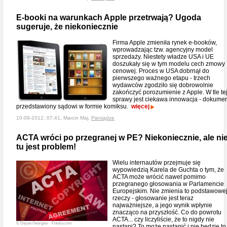
E-booki na warunkach Apple przetrwają? Ugoda
sugeruje, że niekoniecznie
Firma Apple zmieniła rynek e-booków,
wprowadzając tzw. agencyjny model
sprzedaży. Niestety władze USA i UE
doszukały się w tym modelu cech zmowy
cenowej. Proces w USA dobrnął do
pierwszego ważnego etapu - trzech
wydawców zgodziło się dobrowolnie
zakończyć porozumienie z Apple. W tle te
sprawy jest ciekawa innowacja - dokume
przedstawiony sądowi w formie komiksu.
więcej
10-09-2012, 07:41, Marcin Maj,
Pieniądze
ACTA wróci po przegranej w PE? Niekoniecznie, ale ni
tu jest problem!
Wielu internautów przejmuje się
wypowiedzią Karela de Guchta o tym, że
ACTA może wrócić nawet pomimo
przegranego głosowania w Parlamencie
Europejskim. Nie zmienia to podstawowe
rzeczy - głosowanie jest teraz
najważniejsze, a jego wynik wpłynie
znacząco na przyszłość. Co do powrotu
ACTA... czy liczyliście, że to nigdy nie
© Deyan Georgiev - Fotolia.com
nastąpi? To może nastąpić i nie będzie to