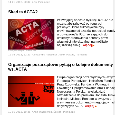
14-02-2012, 20:30, aws,
Pieniądze
Skąd ta ACTA?
W trwającej obecnie dyskusji o ACTA nie
można abstrahować od regulacji
prawnych, które sukcesywnie były
przyjmowane od czasów negocjacji rund
urugwajskiej WTO zmierzających do
umiędzynarodowienia ochrony praw
własności intelektualnej na możliwie
najszerszą skalę.
więcej
© Deyan Georgiev - Fotolia.com
12-02-2012, 12:25, Aleksandra Auleytner, Jacek Pakuła,
Pieniądze
Organizacje pozarządowe pytają o kolejne dokumenty
ws. ACTA
Grupa organizacji pozarządowych - w ty
Fundacja Panoptykon, Helsińska Fundac
Praw Człowieka, Fundacja Wolnego i
Otwartego Oprogramowania oraz Fundac
Nowoczesna Polska - wysłała dziś
oświadczenie do premiera Donalda Tusk
i ministra Michała Boniego w związku z
ujawnieniem dokumentów negocjacyjnyc
dotyczących ACTA.
więcej
10-02-2012, 19:38, Anna Wasilewska-Śpioch,
Pieniądze