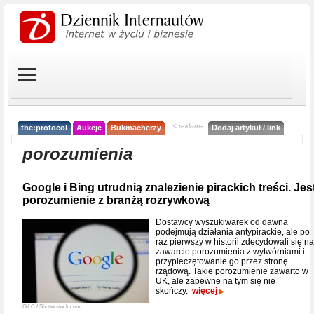
< reklama
the:protocol
Aukcje
Bukmacherzy
Dodaj artykuł / link
porozumienia
Google i Bing utrudnią znalezienie pirackich treści. Jes
porozumienie z branżą rozrywkową
Dostawcy wyszukiwarek od dawna
podejmują działania antypirackie, ale po
raz pierwszy w historii zdecydowali się na
zawarcie porozumienia z wytwórniami i
przypieczętowanie go przez stronę
rządową. Takie porozumienie zawarto w
UK, ale zapewne na tym się nie
skończy.
więcej
Gil C / Shutterstock.com