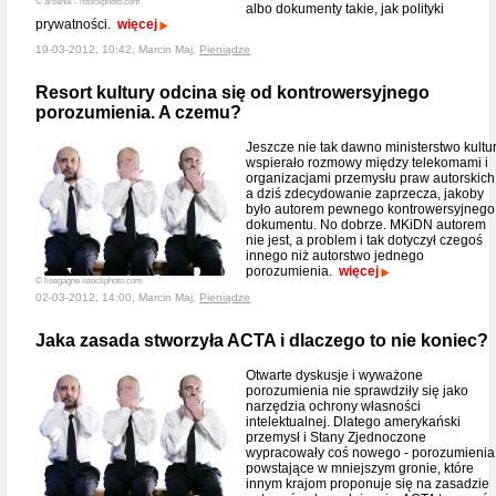
© arsenik - istockphoto.com
albo dokumenty takie, jak polityki
prywatności.
więcej
19-03-2012, 10:42, Marcin Maj,
Pieniądze
Resort kultury odcina się od kontrowersyjnego
porozumienia. A czemu?
Jeszcze nie tak dawno ministerstwo kultu
wspierało rozmowy między telekomami i
organizacjami przemysłu praw autorskich
a dziś zdecydowanie zaprzecza, jakoby
było autorem pewnego kontrowersyjnego
dokumentu. No dobrze. MKiDN autorem
nie jest, a problem i tak dotyczył czegoś
innego niż autorstwo jednego
porozumienia.
więcej
© lisegagne istockphoto.com
02-03-2012, 14:00, Marcin Maj,
Pieniądze
Jaka zasada stworzyła ACTA i dlaczego to nie koniec?
Otwarte dyskusje i wyważone
porozumienia nie sprawdziły się jako
narzędzia ochrony własności
intelektualnej. Dlatego amerykański
przemysł i Stany Zjednoczone
wypracowały coś nowego - porozumienia
powstające w mniejszym gronie, które
innym krajom proponuje się na zasadzie