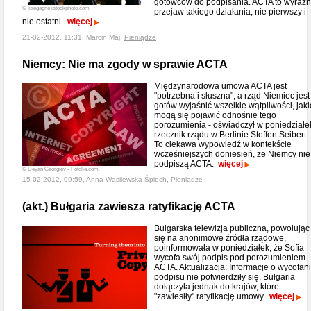
gotowców do podpisania. ACTA to wyraź
© lisegagne istockphoto.com
przejaw takiego działania, nie pierwszy i
nie ostatni.
więcej
21-02-2012, 11:31, Marcin Maj,
Pieniądze
Niemcy: Nie ma zgody w sprawie ACTA
Międzynarodowa umowa ACTA jest
"potrzebna i słuszna", a rząd Niemiec jest
gotów wyjaśnić wszelkie wątpliwości, jaki
mogą się pojawić odnośnie tego
porozumienia - oświadczył w poniedziałe
rzecznik rządu w Berlinie Steffen Seibert.
To ciekawa wypowiedź w kontekście
wcześniejszych doniesień, że Niemcy nie
podpiszą ACTA.
więcej
© Deyan Georgiev - Fotolia.com
15-02-2012, 09:59, Anna Wasilewska-Śpioch,
Pieniądze
(akt.) Bułgaria zawiesza ratyfikację ACTA
Bułgarska telewizja publiczna, powołując
się na anonimowe źródła rządowe,
poinformowała w poniedziałek, że Sofia
wycofa swój podpis pod porozumieniem
ACTA. Aktualizacja: Informacje o wycofan
podpisu nie potwierdziły się, Bułgaria
dołączyła jednak do krajów, które
"zawiesiły" ratyfikację umowy.
więcej