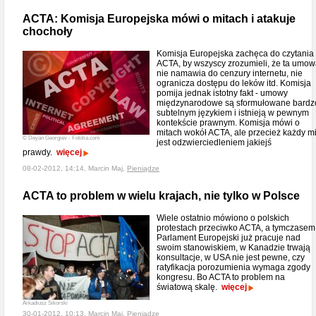
ACTA: Komisja Europejska mówi o mitach i atakuje
chochoły
Komisja Europejska zachęca do czytania
ACTA, by wszyscy zrozumieli, że ta umo
nie namawia do cenzury internetu, nie
ogranicza dostępu do leków itd. Komisja
pomija jednak istotny fakt - umowy
międzynarodowe są sformułowane bardz
subtelnym językiem i istnieją w pewnym
kontekście prawnym. Komisja mówi o
mitach wokół ACTA, ale przecież każdy mi
© Deyan Georgiev - Fotolia.com
jest odzwierciedleniem jakiejś
prawdy.
więcej
08-02-2012, 14:14, Marcin Maj,
Pieniądze
ACTA to problem w wielu krajach, nie tylko w Polsce
Wiele ostatnio mówiono o polskich
protestach przeciwko ACTA, a tymczasem
Parlament Europejski już pracuje nad
swoim stanowiskiem, w Kanadzie trwają
konsultacje, w USA nie jest pewne, czy
ratyfikacja porozumienia wymaga zgody
kongresu. Bo ACTA to problem na
światową skalę.
więcej
Arkadiusz Sikorski
30-01-2012, 10:13, Marcin Maj,
Pieniądze