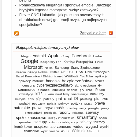
betonu
Ponadczasowa elegancja i sportowe emocje. Dlaczego
brytyjska legenda motoryzacji wciąż zachwyca?
Frezer CNC Holandia - jak praca na nowoczesnych
obrabiarkach nowej generacji przyciąga najlepszych
specjalistów?
Zapytaj o ofertę
Najpopularniejsze tematy artykułów
Apple
Facebook
Android
Allegro
Chiny
Firefox
Google
Komisja Europejska
Kaspersky Lab
Linux
Microsoft
Samsung
Stany Zjednoczone
Nokia
UE
USA
Unia Europejska
Telekomunikacja Polska
Twitter
UKE
Windows
Urząd Komunikacji Elektronicznej
YouTube
aplikacje
bezpieczeństwo
badania
aplikacje mobilne
biznes
cyberbezpieczeństwo
e-
cenzura
dane osobowe
commerce
iPhone
e-handel
edukacja
finanse
gry
iPad
kf12m
konkursy
inwestycje
komunikat firmy
konferencje
patronat DI
piractwo
p2p
muzyka
nols
patenty
phishing
prawa
podatki
policja
polityka
podcasty
politycy
praca
autorskie
prawo
prywatność
przedsiębiorcy
przegląd prasy
serwisy
raporty
przeglądarki
przejęcia
reklama
smartfony
społecznościowe
sklepy internetowe
spam
startupy
tablety
telefony
sprzedaż
sztuczna inteligencja
wygasl
urządzenia przenośne
wideo
komórkowe
wyniki
własność intelektualna
finansowe
wyszukiwarki