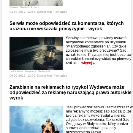
Stokkete / Shutterstock.com
03-03-2017, 12:56, Marcin Maj,
Pieniądze
Serwis może odpowiedzieć za komentarze, których
urażona nie wskazała precyzyjnie - wyrok
Serwisy internetowe powinny usuwać
bezprawne komentarze po uzyskaniu
"wiarygodnego zgłoszenia". Czy takie
zgłoszenie musi być precyzyjne? Sąd
uznał, że nie. Przynajmniej jeśli bezpraw
charakter komentarzy widać na pierwszy
rzut oka.
więcej
Paul Matthew Photography / Shutterstock
09-02-2017, 13:26, Marcin Maj,
Pieniądze
Zarabianie na reklamach to ryzyko! Wydawca może
odpowiedzieć za reklamę naruszającą prawa autorskie 
wyrok
Jeśli prowadzisz serwis i zamieszczasz w
nim reklamy to możesz zapłacić za to, że
twórca reklamy wykorzystał w niej np.
zdjęcie bez pozwolenia. Tak orzekł Sąd
Okręgowy w Białymstoku, który bardzo
surowo zinterpretował przepisy
przestarzałego Prawa