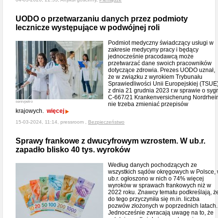
UODO o przetwarzaniu danych przez podmioty
lecznicze występujące w podwójnej roli
Podmiot medyczny świadczący usługi w
zakresie medycyny pracy i będący
jednocześnie pracodawcą może
przetwarzać dane swoich pracowników
dotyczące zdrowia. Prezes UODO uznał,
że w związku z wyrokiem Trybunału
Sprawiedliwości Unii Europejskiej (TSUE
z dnia 21 grudnia 2023 r.w sprawie o syg
C-667/21 Krankenversicherung Nordrhei
senivpetro
nie trzeba zmieniać przepisów
krajowych.
więcej
15-03-2024, 11:14, pressroom ,
Bezpieczeństwo
Sprawy frankowe z dwucyfrowym wzrostem. W ub.r.
zapadło blisko 40 tys. wyroków
Według danych pochodzących ze
wszystkich sądów okręgowych w Polsce,
ub.r. ogłoszono w nich o 74% więcej
wyroków w sprawach frankowych niż w
2022 roku. Znawcy tematu podkreślają, ż
do tego przyczyniła się m.in. liczba
pozwów złożonych w poprzednich latach.
Jednocześnie zwracają uwagę na to, że