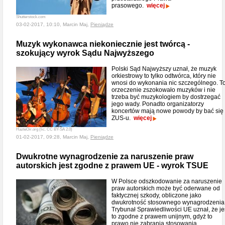
prasowego.
więcej
Shutterstock.com
03-02-2017, 10:10, Marcin Maj,
Pieniądze
Muzyk wykonawca niekoniecznie jest twórcą -
szokujący wyrok Sądu Najwyższego
Polski Sąd Najwyższy uznał, że muzyk
orkiestrowy to tylko odtwórca, który nie
wnosi do wykonania nic szczególnego. T
orzeczenie zszokowało muzyków i nie
trzeba być muzykologiem by dostrzegać
jego wady. Ponadto organizatorzy
koncertów mają nowe powody by bać się
ZUS-u.
więcej
HazteOir.org (lic. CC BY-SA 2.0)
01-02-2017, 09:28, Marcin Maj,
Pieniądze
Dwukrotne wynagrodzenie za naruszenie praw
autorskich jest zgodne z prawem UE - wyrok TSUE
W Polsce odszkodowanie za naruszenie
praw autorskich może być oderwane od
faktycznej szkody, obliczone jako
dwukrotność stosownego wynagrodzenia
Trybunał Sprawiedliwości UE uznał, że je
to zgodne z prawem unijnym, gdyż to
prawo nie zabrania stosowania