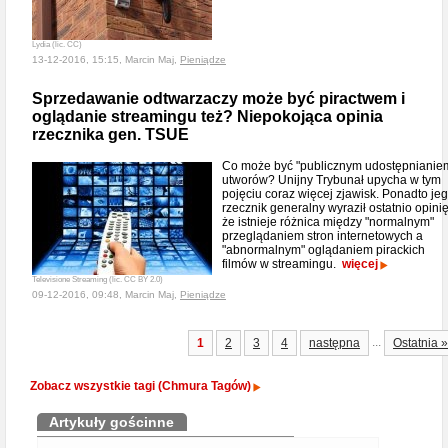
Lydia (lic. CC)
13-12-2016, 15:15, Marcin Maj,
Pieniądze
Sprzedawanie odtwarzaczy może być piractwem i
oglądanie streamingu też? Niepokojąca opinia
rzecznika gen. TSUE
Co może być "publicznym udostępnianie
utworów? Unijny Trybunał upycha w tym
pojęciu coraz więcej zjawisk. Ponadto je
rzecznik generalny wyraził ostatnio opinię
że istnieje różnica między "normalnym"
przeglądaniem stron internetowych a
"abnormalnym" oglądaniem pirackich
filmów w streamingu.
więcej
Televisione Streaming (lic. CC BY 2.0)
09-12-2016, 09:48, Marcin Maj,
Pieniądze
...
1
2
3
4
następna
Ostatnia »
Zobacz wszystkie tagi (Chmura Tagów)
Artykuły gościnne