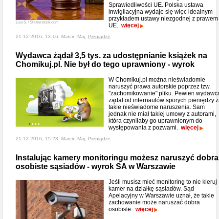
Sprawiedliwości UE. Polska ustawa
inwigilacyjna wydaje się więc idealnym
przykładem ustawy niezgodnej z prawem
Lisa S. / Shutterstock.com
UE.
więcej
21-12-2016, 13:16, Marcin Maj,
Pieniądze
Wydawca żądał 3,5 tys. za udostępnianie książek na
Chomikuj.pl. Nie był do tego uprawniony - wyrok
W Chomikuj.pl można nieświadomie
naruszyć prawa autorskie poprzez tzw.
"zachomikowanie" pliku. Pewien wydawc
żądał od internautów sporych pieniędzy 
takie nieświadome naruszenia. Sam
jednak nie miał takiej umowy z autorami,
która czyniłaby go uprawnionym do
występowania z pozwami.
więcej
21-12-2016, 15:23, Marcin Maj,
Pieniądze
Instalując kamery monitoringu możesz naruszyć dobra
osobiste sąsiadów - wyrok SA w Warszawie
Jeśli musisz mieć monitoring to nie kieruj
kamer na działkę sąsiadów. Sąd
Apelacyjny w Warszawie uznał, że takie
zachowanie może naruszać dobra
osobiste.
więcej