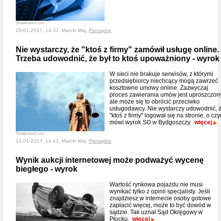
Shutterstock.com
20-01-2017, 14:37, Marcin Maj,
Pieniądze
Nie wystarczy, że "ktoś z firmy" zamówił usługę online.
Trzeba udowodnić, że był to ktoś upoważniony - wyrok
W sieci nie brakuje serwisów, z którymi
przedsiębiorcy niechcący mogą zawrzeć
kosztowne umowy online. Zazwyczaj
proces zawierania umów jest uproszczon
ale może się to obrócić przeciwko
usługodawcy. Nie wystarczy udowodnić, 
"ktoś z firmy" logował się na stronie, o cz
mówi wyrok SO w Bydgoszczy.
więcej
Shutterstock.com
12-01-2017, 14:41, Marcin Maj,
Pieniądze
Wynik aukcji internetowej może podważyć wycenę
biegłego - wyrok
Wartość rynkowa pojazdu nie musi
wynikać tylko z opinii specjalisty. Jeśli
znajdziesz w internecie osoby gotowe
zapłacić więcej, może to być dowód w
sądzie. Tak uznał Sąd Okręgowy w
Płocku.
więcej