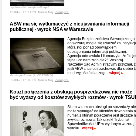
https://www.flickr.com/photos/ilouque/
15-03-2017, 14:59, Marcin Maj,
Pieniądze
ABW ma się wytłumaczyć z nieujawniania informacji
publicznej - wyrok NSA w Warszawie
Agencja Bezpieczeństwa Wewnętrznego
do wczoraj mogła się uważać za instytucj
która stoi ponad obowiązkiem
udostępniania informacji publicznej.
Agencja odmawiała i tłumaczyła, że "to je
tajne i co nam zrobicie?". Wczoraj
Naczelny Sąd Administracyjny przyznał, 
jeśli ABW chce coś zachować dla siebie t
musi wyjaśnić dlaczego.
więcej
Michelangelo Carrieri (lic. CC BY-ND 2.0)
09-03-2017, 09:05, Marcin Maj,
Pieniądze
Koszt połączenia z obsługą posprzedażową nie może
być wyższy od kosztów zwykłych rozmów - wyrok TSU
Sklep w ramach obsługi po sprzedaży nie
może wymagać od klientów dzwonienia 
numer, z którym połączenie jest droższe n
zwykła rozmowa. Tak orzekł Trybunał
Sprawiedliwości UE w wydanym wczoraj
wyroku.
więcej