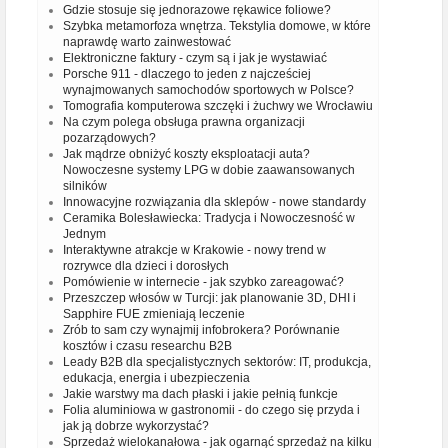
Gdzie stosuje się jednorazowe rękawice foliowe?
Szybka metamorfoza wnętrza. Tekstylia domowe, w które
naprawdę warto zainwestować
Elektroniczne faktury - czym są i jak je wystawiać
Porsche 911 - dlaczego to jeden z najcześciej
wynajmowanych samochodów sportowych w Polsce?
Tomografia komputerowa szczęki i żuchwy we Wrocławiu
Na czym polega obsługa prawna organizacji
pozarządowych?
Jak mądrze obniżyć koszty eksploatacji auta?
Nowoczesne systemy LPG w dobie zaawansowanych
silników
Innowacyjne rozwiązania dla sklepów - nowe standardy
Ceramika Bolesławiecka: Tradycja i Nowoczesność w
Jednym
Interaktywne atrakcje w Krakowie - nowy trend w
rozrywce dla dzieci i dorosłych
Pomówienie w internecie - jak szybko zareagować?
Przeszczep włosów w Turcji: jak planowanie 3D, DHI i
Sapphire FUE zmieniają leczenie
Zrób to sam czy wynajmij infobrokera? Porównanie
kosztów i czasu researchu B2B
Leady B2B dla specjalistycznych sektorów: IT, produkcja,
edukacja, energia i ubezpieczenia
Jakie warstwy ma dach płaski i jakie pełnią funkcje
Folia aluminiowa w gastronomii - do czego się przyda i
jak ją dobrze wykorzystać?
Sprzedaż wielokanałowa - jak ogarnąć sprzedaż na kilku