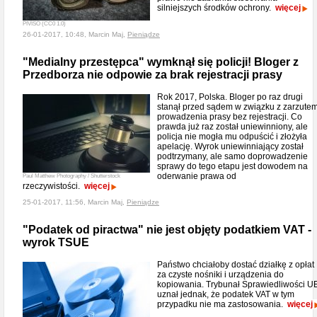
silniejszych środków ochrony.
więcej
PIVISO (CC0 1.0)
26-01-2017, 10:48, Marcin Maj,
Pieniądze
"Medialny przestępca" wymknął się policji! Bloger z
Przedborza nie odpowie za brak rejestracji prasy
Rok 2017, Polska. Bloger po raz drugi
stanął przed sądem w związku z zarzute
prowadzenia prasy bez rejestracji. Co
prawda już raz został uniewinniony, ale
policja nie mogła mu odpuścić i złożyła
apelację. Wyrok uniewinniający został
podtrzymany, ale samo doprowadzenie
sprawy do tego etapu jest dowodem na
oderwanie prawa od
Paul Matthew Photography / Shutterstock
rzeczywistości.
więcej
25-01-2017, 11:56, Marcin Maj,
Pieniądze
"Podatek od piractwa" nie jest objęty podatkiem VAT -
wyrok TSUE
Państwo chciałoby dostać działkę z opłat
za czyste nośniki i urządzenia do
kopiowania. Trybunał Sprawiedliwości U
uznał jednak, że podatek VAT w tym
przypadku nie ma zastosowania.
więcej