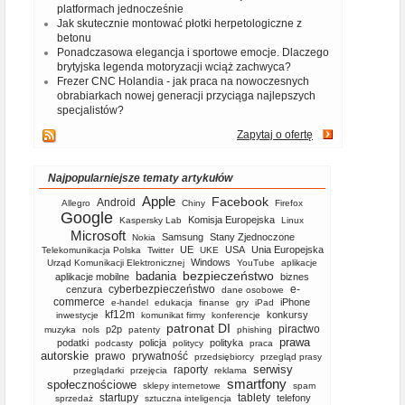
platformach jednocześnie
Jak skutecznie montować płotki herpetologiczne z
betonu
Ponadczasowa elegancja i sportowe emocje. Dlaczego
brytyjska legenda motoryzacji wciąż zachwyca?
Frezer CNC Holandia - jak praca na nowoczesnych
obrabiarkach nowej generacji przyciąga najlepszych
specjalistów?
Zapytaj o ofertę
Najpopularniejsze tematy artykułów
Apple
Facebook
Android
Allegro
Chiny
Firefox
Google
Komisja Europejska
Kaspersky Lab
Linux
Microsoft
Samsung
Stany Zjednoczone
Nokia
UE
USA
Unia Europejska
Telekomunikacja Polska
Twitter
UKE
Windows
Urząd Komunikacji Elektronicznej
YouTube
aplikacje
bezpieczeństwo
badania
aplikacje mobilne
biznes
cyberbezpieczeństwo
e-
cenzura
dane osobowe
commerce
iPhone
e-handel
edukacja
finanse
gry
iPad
kf12m
konkursy
inwestycje
komunikat firmy
konferencje
patronat DI
piractwo
p2p
muzyka
nols
patenty
phishing
prawa
podatki
policja
polityka
podcasty
politycy
praca
autorskie
prawo
prywatność
przedsiębiorcy
przegląd prasy
serwisy
raporty
przeglądarki
przejęcia
reklama
smartfony
społecznościowe
sklepy internetowe
spam
startupy
tablety
telefony
sprzedaż
sztuczna inteligencja