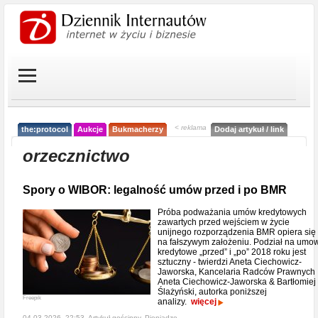
< reklama
the:protocol
Aukcje
Bukmacherzy
Dodaj artykuł / link
orzecznictwo
Spory o WIBOR: legalność umów przed i po BMR
Próba podważania umów kredytowych
zawartych przed wejściem w życie
unijnego rozporządzenia BMR opiera się
na fałszywym założeniu. Podział na umo
kredytowe „przed” i „po” 2018 roku jest
sztuczny - twierdzi Aneta Ciechowicz-
Jaworska, Kancelaria Radców Prawnych
Aneta Ciechowicz-Jaworska & Bartłomiej
Ślażyński, autorka poniższej
Freepik
analizy.
więcej
04-03-2026, 22:53, Artykuł gościnny,
Pieniądze