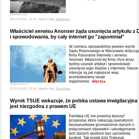
Shuttestock.com
28-12-2016, 12:01, Marcin Maj,
Pieniądze
Właściciel serwisu Anonser żąda usunięcia artykułu z 
i spowodowania, by cały internet go "zapomniał"
W czerwcu opisywaliśmy pewien wyrok
Sądu Rejonowego w Warszawie dotyczą
firmy Panorama Internetu i serwisu
Anonser. Właściciel tej firmy chce teraz,
byśmy usunęli artykuł i spowodowali
usunięcie jego śladów z internetu. Nasze
intencje są jak najlepsze więc
przedstawiamy swoje
wyjaśnienia.
więcej
Shutterstock.com
22-12-2016, 15:10, Marcin Maj,
Pieniądze
Wyrok TSUE wskazuje, że polska ustawa inwigilacyjna
jest niezgodna z prawem UE
Państwa UE nie powinny tworzyć
przepisów, które nakazują operatorom
bezwarunkowe gromadzenie danych o
połączeniach obywateli i udostępnianie
tych danych służbom bez uprzedniej
kontroli. Tak orzekł dziś Trybunał