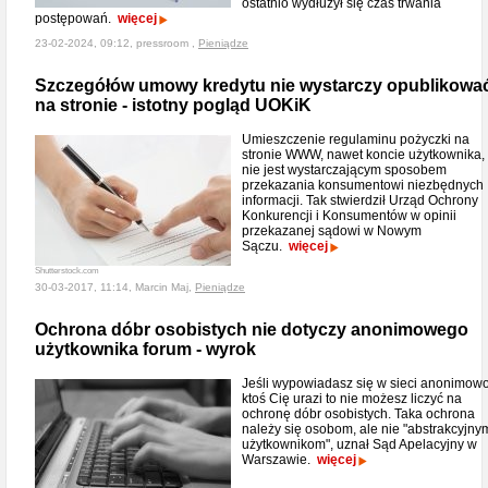
ostatnio wydłużył się czas trwania
postępowań.
więcej
23-02-2024, 09:12, pressroom ,
Pieniądze
Szczegółów umowy kredytu nie wystarczy opublikowa
na stronie - istotny pogląd UOKiK
Umieszczenie regulaminu pożyczki na
stronie WWW, nawet koncie użytkownika,
nie jest wystarczającym sposobem
przekazania konsumentowi niezbędnych
informacji. Tak stwierdził Urząd Ochrony
Konkurencji i Konsumentów w opinii
przekazanej sądowi w Nowym
Sączu.
więcej
Shutterstock.com
30-03-2017, 11:14, Marcin Maj,
Pieniądze
Ochrona dóbr osobistych nie dotyczy anonimowego
użytkownika forum - wyrok
Jeśli wypowiadasz się w sieci anonimowo
ktoś Cię urazi to nie możesz liczyć na
ochronę dóbr osobistych. Taka ochrona
należy się osobom, ale nie "abstrakcyjny
użytkownikom", uznał Sąd Apelacyjny w
Warszawie.
więcej