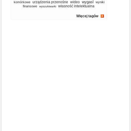
wygasl
urządzenia przenośne
wideo
komórkowe
wyniki
własność intelektualna
finansowe
wyszukiwarki
Więcej tagów