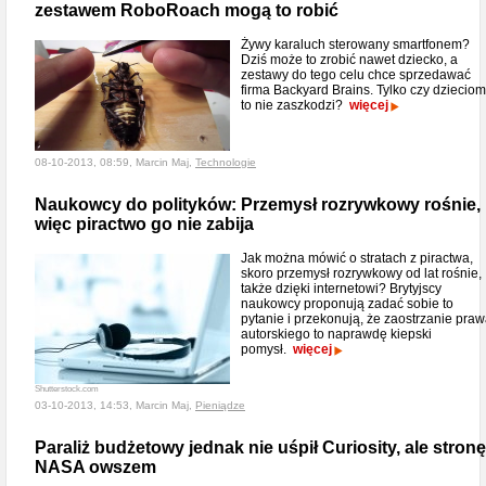
zestawem RoboRoach mogą to robić
Żywy karaluch sterowany smartfonem?
Dziś może to zrobić nawet dziecko, a
zestawy do tego celu chce sprzedawać
firma Backyard Brains. Tylko czy dzieciom
to nie zaszkodzi?
więcej
08-10-2013, 08:59, Marcin Maj,
Technologie
Naukowcy do polityków: Przemysł rozrywkowy rośnie,
więc piractwo go nie zabija
Jak można mówić o stratach z piractwa,
skoro przemysł rozrywkowy od lat rośnie,
także dzięki internetowi? Brytyjscy
naukowcy proponują zadać sobie to
pytanie i przekonują, że zaostrzanie pra
autorskiego to naprawdę kiepski
pomysł.
więcej
Shutterstock.com
03-10-2013, 14:53, Marcin Maj,
Pieniądze
Paraliż budżetowy jednak nie uśpił Curiosity, ale stronę
NASA owszem