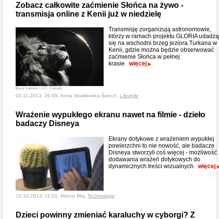
Zobacz całkowite zaćmienie Słońca na żywo -
transmisja online z Kenii już w niedzielę
Transmisję zorganizują astronomowie,
którzy w ramach projektu GLORIA udadzą
się na wschodni brzeg jeziora Turkana w
Kenii, gdzie można będzie obserwować
zaćmienie Słońca w pełnej
krasie.
więcej
Boza Ivanovic i J.C. Casado
02-11-2013, 20:09, Anna Wasilewska-Śpioch,
Lifestyle
Wrażenie wypukłego ekranu nawet na filmie - dzieło
badaczy Disneya
Ekrany dotykowe z wrażeniem wypukłej
powierzchni to nie nowość, ale badacze
Disneya stworzyli coś więcej - możliwość
dodawania wrażeń dotykowych do
dynamicznych treści wizualnych.
więcej
10-10-2013, 11:01, Marcin Maj,
Technologie
Dzieci powinny zmieniać karaluchy w cyborgi? Z