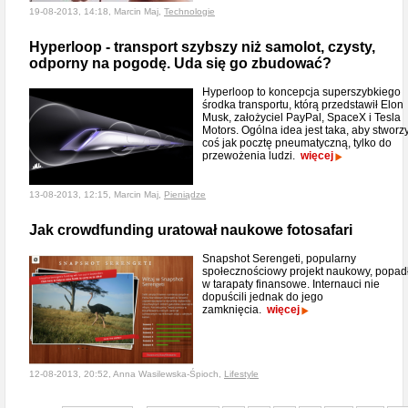
19-08-2013, 14:18, Marcin Maj,
Technologie
Hyperloop - transport szybszy niż samolot, czysty,
odporny na pogodę. Uda się go zbudować?
Hyperloop to koncepcja superszybkiego
środka transportu, którą przedstawił Elon
Musk, założyciel PayPal, SpaceX i Tesla
Motors. Ogólna idea jest taka, aby stworz
coś jak pocztę pneumatyczną, tylko do
przewożenia ludzi.
więcej
13-08-2013, 12:15, Marcin Maj,
Pieniądze
Jak crowdfunding uratował naukowe fotosafari
Snapshot Serengeti, popularny
społecznościowy projekt naukowy, popad
w tarapaty finansowe. Internauci nie
dopuścili jednak do jego
zamknięcia.
więcej
12-08-2013, 20:52, Anna Wasilewska-Śpioch,
Lifestyle