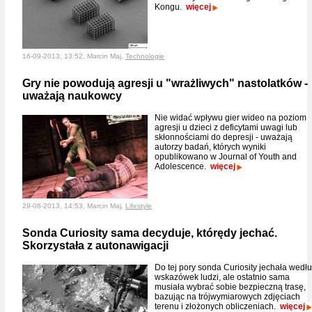
Kongu.
więcej
16-09-2013, 13:52, Marcin Maj,
Technologie
Gry nie powodują agresji u "wrażliwych" nastolatków -
uważają naukowcy
Nie widać wpływu gier wideo na poziom
agresji u dzieci z deficytami uwagi lub
skłonnościami do depresji - uważają
autorzy badań, których wyniki
opublikowano w Journal of Youth and
Adolescence.
więcej
29-08-2013, 14:53, Marcin Maj,
Lifestyle
Sonda Curiosity sama decyduje, którędy jechać.
Skorzystała z autonawigacji
Do tej pory sonda Curiosity jechała wedł
wskazówek ludzi, ale ostatnio sama
musiała wybrać sobie bezpieczną trasę,
bazując na trójwymiarowych zdjęciach
terenu i złożonych obliczeniach.
więcej