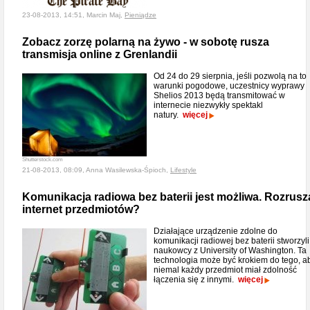
23-08-2013, 14:51, Marcin Maj,
Pieniądze
Zobacz zorzę polarną na żywo - w sobotę rusza
transmisja online z Grenlandii
Od 24 do 29 sierpnia, jeśli pozwolą na to
warunki pogodowe, uczestnicy wyprawy
Shelios 2013 będą transmitować w
internecie niezwykły spektakl
natury.
więcej
Shutterstock.com
21-08-2013, 08:09, Anna Wasilewska-Śpioch,
Lifestyle
Komunikacja radiowa bez baterii jest możliwa. Rozrusz
internet przedmiotów?
Działające urządzenie zdolne do
komunikacji radiowej bez baterii stworzyli
naukowcy z University of Washington. Ta
technologia może być krokiem do tego, a
niemal każdy przedmiot miał zdolność
łączenia się z innymi.
więcej