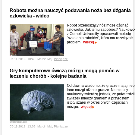
Robota można nauczyć podawania noża bez dźgania
człowieka - wideo
Robot przenoszący nóż może dźgnąć
człowieka. Jak temu zapobiec? Naukowc
z Cornell University opracowali metodę
"szkolenia robotów", która ma rozwiązać
problem.
więcej
06-11-2013, 10:40, Marcin Maj,
Pieniądze
Gry komputerowe ćwiczą mózg i mogą pomóc w
leczeniu chorób - kolejne badania
Od dawna wiadomo, że gracze mają niec
inne mózgi niż nie-gracze. Niemieccy
naukowcy twierdzą jednak, że potwierdzil
związek między graniem a przyrostem
istoty szarej w określonych częściach
mózgu.
więcej
Shutterstock.com
05-11-2013, 13:09, Marcin Maj,
Pieniądze