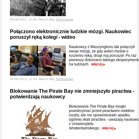
29-08-2013, 10:44, Marcin Maj,
Technologie
Połączono elektronicznie ludzkie mózgi. Naukowiec
poruszył ręką kolegi - wideo
Naukowcy z Waszyngtonu tak połączyli
swoje mózgi, że gdy jeden myślał o
ruszeniu ręką, drugi nią poruszył. Po raz
pierwszy dokonano takiego eksperyment
na ludziach.
więcej
28-08-2013, 12:14, Marcin Maj,
Technologie
Blokowanie The Pirate Bay nie zmniejszyło piractwa -
potwierdzają naukowcy
Blokowanie The Pirate Bay mogło
powstrzymać przed piractwem niektóre
osoby, ale nie spowodowało spadku
ogólnej skali piractwa - uważają naukow
z Uniwersytetu
Amsterdamskiego.
więcej