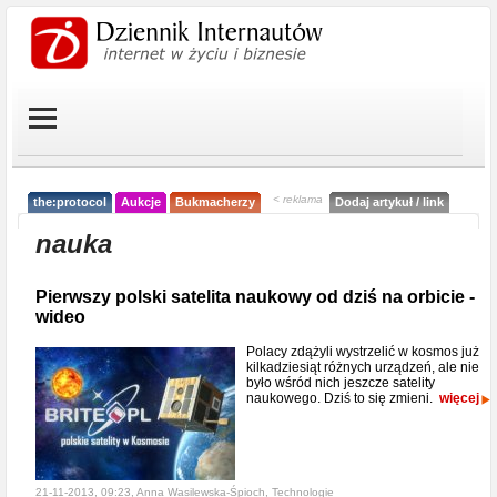
< reklama
the:protocol
Aukcje
Bukmacherzy
Dodaj artykuł / link
nauka
Pierwszy polski satelita naukowy od dziś na orbicie -
wideo
Polacy zdążyli wystrzelić w kosmos już
kilkadziesiąt różnych urządzeń, ale nie
było wśród nich jeszcze satelity
naukowego. Dziś to się zmieni.
więcej
21-11-2013, 09:23, Anna Wasilewska-Śpioch,
Technologie