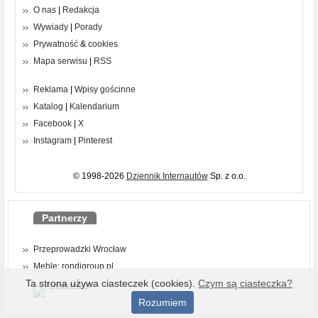
O nas
|
Redakcja
Wywiady
|
Porady
Prywatność
&
cookies
Mapa serwisu
|
RSS
Reklama
|
Wpisy gościnne
Katalog
|
Kalendarium
Facebook
|
X
Instagram
|
Pinterest
© 1998-2026
Dziennik Internautów
Sp. z o.o.
Partnerzy
Przeprowadzki Wrocław
Meble: rondigroup.pl
Ta strona używa ciasteczek (cookies).
Czym są ciasteczka?
Rozumiem