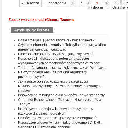
...
« Pierwsza
poprzednia
6
7
8
9
10
11
12
...
następna
Ostatnia »
Zobacz wszystkie tagi (Chmura Tagów)
Artykuły gościnne
Gdzie stosuje się jednorazowe rękawice foliowe?
Szybka metamorfoza wnętrza. Tekstylia domowe, w które
naprawdę warto zainwestować
Elektroniczne faktury - czym są i jak je wystawiać
Porsche 911 - dlaczego to jeden z najcześciej
wynajmowanych samochodów sportowych w Polsce?
Tomografia komputerowa szczęki i żuchwy we Wrocławiu
Na czym polega obsługa prawna organizacji
pozarządowych?
Jak mądrze obniżyć koszty eksploatacji auta?
Nowoczesne systemy LPG w dobie zaawansowanych
silników
Innowacyjne rozwiązania dla sklepów - nowe standardy
Ceramika Bolesławiecka: Tradycja i Nowoczesność w
Jednym
Interaktywne atrakcje w Krakowie - nowy trend w
rozrywce dla dzieci i dorosłych
Pomówienie w internecie - jak szybko zareagować?
Przeszczep włosów w Turcji: jak planowanie 3D, DHI i
Sapphire FUE zmieniają leczenie