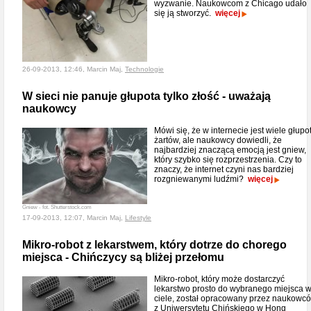
wyzwanie. Naukowcom z Chicago udało
się ją stworzyć.
więcej
26-09-2013, 12:46, Marcin Maj,
Technologie
W sieci nie panuje głupota tylko złość - uważają
naukowcy
Mówi się, że w internecie jest wiele głupot
żartów, ale naukowcy dowiedli, że
najbardziej znaczącą emocją jest gniew,
który szybko się rozprzestrzenia. Czy to
znaczy, że internet czyni nas bardziej
rozgniewanymi ludźmi?
więcej
Gniew - fot. Shutterstock.com
17-09-2013, 12:07, Marcin Maj,
Lifestyle
Mikro-robot z lekarstwem, który dotrze do chorego
miejsca - Chińczycy są bliżej przełomu
Mikro-robot, który może dostarczyć
lekarstwo prosto do wybranego miejsca 
ciele, został opracowany przez naukowc
z Uniwersytetu Chińskiego w Hong