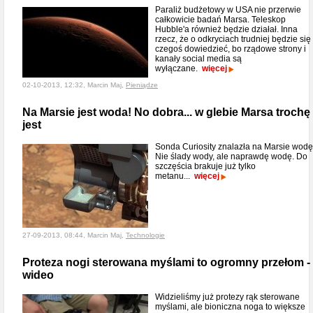
Paraliż budżetowy w USA nie przerwie
całkowicie badań Marsa. Teleskop
Hubble'a również będzie działał. Inna
rzecz, że o odkryciach trudniej będzie się
czegoś dowiedzieć, bo rządowe strony i
kanały social media są
wyłączane.
więcej
02-10-2013, 12:32, Marcin Maj,
Pieniądze
Na Marsie jest woda! No dobra... w glebie Marsa trochę
jest
Sonda Curiosity znalazła na Marsie wodę
Nie ślady wody, ale naprawdę wodę. Do
szczęścia brakuje już tylko
metanu...
więcej
27-09-2013, 08:44, Marcin Maj,
Technologie
Proteza nogi sterowana myślami to ogromny przełom -
wideo
Widzieliśmy już protezy rąk sterowane
myślami, ale bioniczna noga to większe