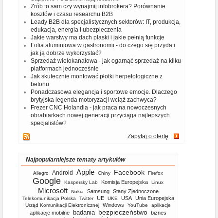
Zrób to sam czy wynajmij infobrokera? Porównanie
kosztów i czasu researchu B2B
Leady B2B dla specjalistycznych sektorów: IT, produkcja,
edukacja, energia i ubezpieczenia
Jakie warstwy ma dach płaski i jakie pełnią funkcje
Folia aluminiowa w gastronomii - do czego się przyda i
jak ją dobrze wykorzystać?
Sprzedaż wielokanałowa - jak ogarnąć sprzedaż na kilku
platformach jednocześnie
Jak skutecznie montować płotki herpetologiczne z
betonu
Ponadczasowa elegancja i sportowe emocje. Dlaczego
brytyjska legenda motoryzacji wciąż zachwyca?
Frezer CNC Holandia - jak praca na nowoczesnych
obrabiarkach nowej generacji przyciąga najlepszych
specjalistów?
Zapytaj o ofertę
Najpopularniejsze tematy artykułów
Apple
Facebook
Android
Allegro
Chiny
Firefox
Google
Komisja Europejska
Kaspersky Lab
Linux
Microsoft
Samsung
Stany Zjednoczone
Nokia
UE
USA
Unia Europejska
Telekomunikacja Polska
Twitter
UKE
Windows
Urząd Komunikacji Elektronicznej
YouTube
aplikacje
bezpieczeństwo
badania
aplikacje mobilne
biznes