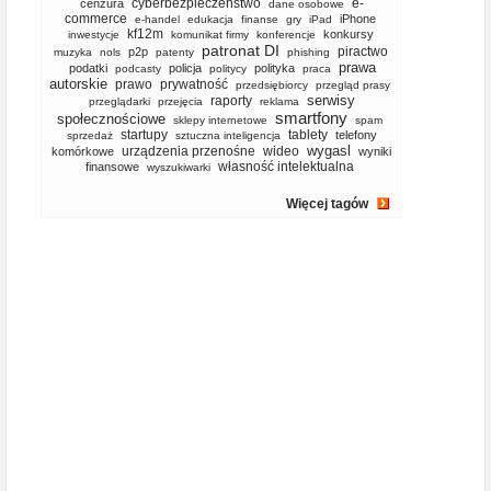
cyberbezpieczeństwo
e-
cenzura
dane osobowe
commerce
iPhone
e-handel
edukacja
finanse
gry
iPad
kf12m
konkursy
inwestycje
komunikat firmy
konferencje
patronat DI
piractwo
p2p
muzyka
nols
patenty
phishing
prawa
podatki
policja
polityka
podcasty
politycy
praca
autorskie
prawo
prywatność
przedsiębiorcy
przegląd prasy
serwisy
raporty
przeglądarki
przejęcia
reklama
smartfony
społecznościowe
sklepy internetowe
spam
startupy
tablety
telefony
sprzedaż
sztuczna inteligencja
wygasl
urządzenia przenośne
wideo
komórkowe
wyniki
własność intelektualna
finansowe
wyszukiwarki
Więcej tagów