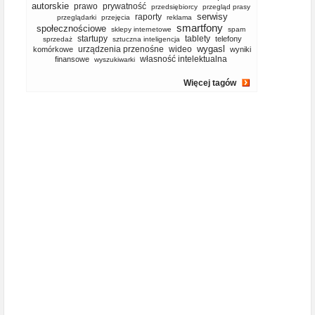
autorskie
prawo
prywatność
przedsiębiorcy
przegląd prasy
serwisy
raporty
przeglądarki
przejęcia
reklama
smartfony
społecznościowe
sklepy internetowe
spam
startupy
tablety
telefony
sprzedaż
sztuczna inteligencja
wygasl
urządzenia przenośne
wideo
komórkowe
wyniki
własność intelektualna
finansowe
wyszukiwarki
Więcej tagów