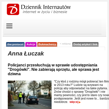
< reklama
the:protocol
Aukcje
Bukmacherzy
Dodaj artykuł / link
Anna Łuczak
Policjanci przesłuchują w sprawie udostępniania
"Drogówki". Nie zabierają sprzętu, ale sprawa jest
dziwna
"Czy ktoś z rodziny mógł pobierać ten film
w 2013 roku?" Ludzie są wzywani na
policję aby odpowiadać na takie pytania.
Znów chodzi o sprawę "Drogówki" i nie
mamy pewności, czy jest to stare czy now
postępowanie. Jeśli jest nowe to... bardzo
niedobrze.
więcej