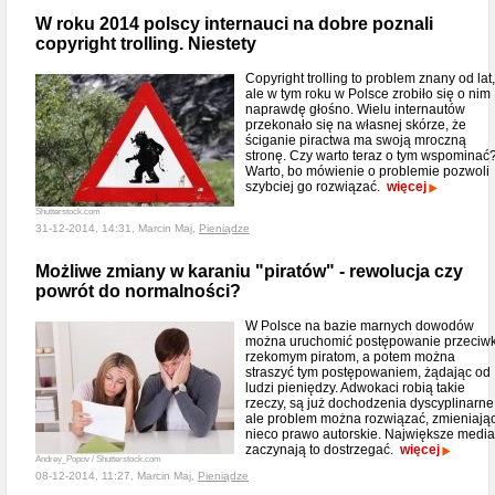
W roku 2014 polscy internauci na dobre poznali
copyright trolling. Niestety
Copyright trolling to problem znany od lat,
ale w tym roku w Polsce zrobiło się o nim
naprawdę głośno. Wielu internautów
przekonało się na własnej skórze, że
ściganie piractwa ma swoją mroczną
stronę. Czy warto teraz o tym wspominać
Warto, bo mówienie o problemie pozwoli
szybciej go rozwiązać.
więcej
Shutterstock.com
31-12-2014, 14:31, Marcin Maj,
Pieniądze
Możliwe zmiany w karaniu "piratów" - rewolucja czy
powrót do normalności?
W Polsce na bazie marnych dowodów
można uruchomić postępowanie przeciw
rzekomym piratom, a potem można
straszyć tym postępowaniem, żądając od
ludzi pieniędzy. Adwokaci robią takie
rzeczy, są już dochodzenia dyscyplinarne
ale problem można rozwiązać, zmieniają
nieco prawo autorskie. Największe media
zaczynają to dostrzegać.
więcej
Andrey_Popov / Shutterstock.com
08-12-2014, 11:27, Marcin Maj,
Pieniądze