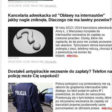
Karolina Kabat (lic. CC BY-ND 2.0)
10-11-2016, 13:05, Marcin Maj,
Pieniądze
Kancelaria adwokacka od "Obławy na internautów"
jakby nagle zniknęła. Dlaczego nie ma lawiny pozwów?
W roku 2013 i 2014 kancelaria adwokack
Anny Ł. z Warszawy rozsyłała do
internautów wezwania do zapłaty za
rzekome piractwo. Osoby, które nie
zapłaciły, do tej pory nie zostały pozwane
lub ukarane. Tymczasem strona kancelari
zniknęła z sieci, telefony milczą, chociaż t
z pewnością nie koniec tej
historii.
więcej
www.sxc.hu
08-10-2015, 12:49, Marcin Maj,
Pieniądze
Dostałeś antypirackie wezwanie do zapłaty? Telefon na
policję może Cię uspokoić!
Polscy policjanci czy prokuratorzy nie są
skłonni do gnębienia internautów tylko
dlatego, bo ktoś podał im adres IP i
powiedział, że doszło do naruszenia.
Przekonują się o tym kolejne osoby, które
po otrzymaniu wezwania do zapłaty od
kancelarii prawnej postanowiły same
porozmawiać ze stróżami prawa.
więcej