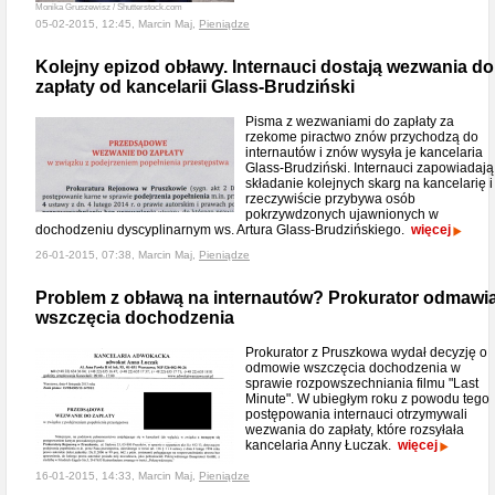
Monika Gruszewisz / Shutterstock.com
05-02-2015, 12:45, Marcin Maj,
Pieniądze
Kolejny epizod obławy. Internauci dostają wezwania do
zapłaty od kancelarii Glass-Brudziński
Pisma z wezwaniami do zapłaty za
rzekome piractwo znów przychodzą do
internautów i znów wysyła je kancelaria
Glass-Brudziński. Internauci zapowiadają
składanie kolejnych skarg na kancelarię i
rzeczywiście przybywa osób
pokrzywdzonych ujawnionych w
dochodzeniu dyscyplinarnym ws. Artura Glass-Brudzińskiego.
więcej
26-01-2015, 07:38, Marcin Maj,
Pieniądze
Problem z obławą na internautów? Prokurator odmawi
wszczęcia dochodzenia
Prokurator z Pruszkowa wydał decyzję o
odmowie wszczęcia dochodzenia w
sprawie rozpowszechniania filmu "Last
Minute". W ubiegłym roku z powodu tego
postępowania internauci otrzymywali
wezwania do zapłaty, które rozsyłała
kancelaria Anny Łuczak.
więcej
16-01-2015, 14:33, Marcin Maj,
Pieniądze