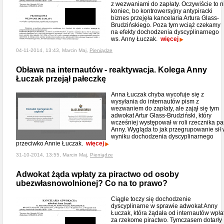
z wezwaniami do zapłaty. Oczywiście to n
koniec, bo kontrowersyjny antypiracki
biznes przejęła kancelaria Artura Glass-
Brudzińskiego. Poza tym wciąż czekamy
na efekty dochodzenia dyscyplinarnego
ws. Anny Łuczak.
więcej
04-11-2014, 13:43, Marcin Maj,
Pieniądze
Obława na internautów - reaktywacja. Kolega Anny
Łuczak przejął pałeczkę
Anna Łuczak chyba wycofuje się z
wysyłania do internautów pism z
wezwaniem do zapłaty, ale zajął się tym
adwokat Artur Glass-Brudziński, który
wcześniej występował w roli rzecznika pa
Anny. Wygląda to jak przegrupowanie sił
wyniku dochodzenia dyscyplinarnego
przeciwko Annie Łuczak.
więcej
31-10-2014, 13:55, Marcin Maj,
Pieniądze
Adwokat żąda wpłaty za piractwo od osoby
ubezwłasnowolnionej? Co na to prawo?
Ciągle toczy się dochodzenie
dyscyplinarne w sprawie adwokat Anny
Łuczak, która żądała od internautów wpła
za rzekome piractwo. Tymczasem dotarły