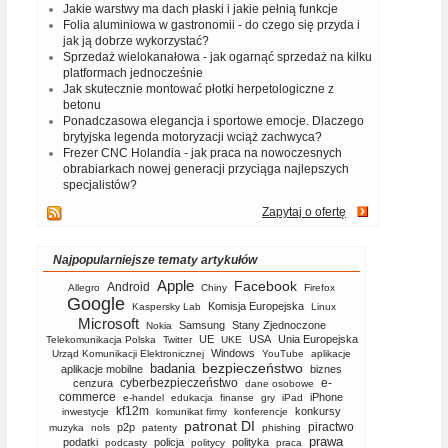
Jakie warstwy ma dach płaski i jakie pełnią funkcje
Folia aluminiowa w gastronomii - do czego się przyda i
jak ją dobrze wykorzystać?
Sprzedaż wielokanałowa - jak ogarnąć sprzedaż na kilku
platformach jednocześnie
Jak skutecznie montować płotki herpetologiczne z
betonu
Ponadczasowa elegancja i sportowe emocje. Dlaczego
brytyjska legenda motoryzacji wciąż zachwyca?
Frezer CNC Holandia - jak praca na nowoczesnych
obrabiarkach nowej generacji przyciąga najlepszych
specjalistów?
Zapytaj o ofertę
Najpopularniejsze tematy artykułów
Apple
Facebook
Android
Allegro
Chiny
Firefox
Google
Komisja Europejska
Kaspersky Lab
Linux
Microsoft
Samsung
Stany Zjednoczone
Nokia
UE
USA
Unia Europejska
Telekomunikacja Polska
Twitter
UKE
Windows
Urząd Komunikacji Elektronicznej
YouTube
aplikacje
bezpieczeństwo
badania
aplikacje mobilne
biznes
cyberbezpieczeństwo
e-
cenzura
dane osobowe
commerce
iPhone
e-handel
edukacja
finanse
gry
iPad
kf12m
konkursy
inwestycje
komunikat firmy
konferencje
patronat DI
piractwo
p2p
muzyka
nols
patenty
phishing
prawa
podatki
policja
polityka
podcasty
politycy
praca