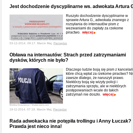
Jest dochodzenie dyscyplinarne ws. adwokata Artura G
Ruszyło dochodzenie dyscyplinarne w
sprawie Artura G., adwokata znanego z
rozsyłania do internautów pism z
wezwaniami do zapłaty za rzekome
piractwo.
więcej
03-12-2014, 09:17, Marcin Maj,
Pieniądze
Obława na internautów: Strach przed zatrzymaniami
dysków, których nie było?
Dlaczego ludzie boją się pism z kancelarii
które chcą wpłat za rzekome piractwo? N
zawsze dlatego, że naruszyli prawo.
Niektórzy boją się wizyty policji i
zatrzymania sprzętu, ale w niektórych
postępowaniach wcale do takich
zatrzymań nie doszło.
więcej
Monika Gruszewisz / Shutterstock.com
19-11-2014, 07:19, Marcin Maj,
Pieniądze
Rada adwokacka nie potępiła trollingu i Anny Łuczak?
Prawda jest nieco inna!