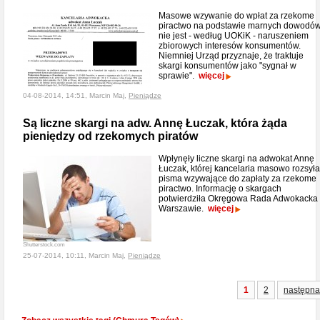
Masowe wzywanie do wpłat za rzekome
piractwo na podstawie marnych dowodó
nie jest - według UOKiK - naruszeniem
zbiorowych interesów konsumentów.
Niemniej Urząd przyznaje, że traktuje
skargi konsumentów jako "sygnał w
sprawie".
więcej
04-08-2014, 14:51, Marcin Maj,
Pieniądze
Są liczne skargi na adw. Annę Łuczak, która żąda
pieniędzy od rzekomych piratów
Wpłynęły liczne skargi na adwokat Annę
Łuczak, której kancelaria masowo rozsyła
pisma wzywające do zapłaty za rzekome
piractwo. Informację o skargach
potwierdziła Okręgowa Rada Adwokacka
Warszawie.
więcej
Shutterstock.com
25-07-2014, 10:11, Marcin Maj,
Pieniądze
1
2
następna