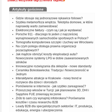
Zobacz wszystkie tagi (Chmura Tagów)
Artykuły gościnne
Gdzie stosuje się jednorazowe rękawice foliowe?
Szybka metamorfoza wnętrza. Tekstylia domowe, w które
naprawdę warto zainwestować
Elektroniczne faktury - czym są i jak je wystawiać
Porsche 911 - dlaczego to jeden z najcześciej
wynajmowanych samochodów sportowych w Polsce?
Tomografia komputerowa szczęki i żuchwy we Wrocławiu
Na czym polega obsługa prawna organizacji
pozarządowych?
Jak mądrze obniżyć koszty eksploatacji auta?
Nowoczesne systemy LPG w dobie zaawansowanych
silników
Innowacyjne rozwiązania dla sklepów - nowe standardy
Ceramika Bolesławiecka: Tradycja i Nowoczesność w
Jednym
Interaktywne atrakcje w Krakowie - nowy trend w
rozrywce dla dzieci i dorosłych
Pomówienie w internecie - jak szybko zareagować?
Przeszczep włosów w Turcji: jak planowanie 3D, DHI i
Sapphire FUE zmieniają leczenie
Zrób to sam czy wynajmij infobrokera? Porównanie
kosztów i czasu researchu B2B
Leady B2B dla specjalistycznych sektorów: IT, produkcja,
edukacja, energia i ubezpieczenia