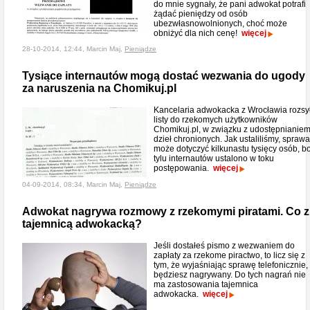
do mnie sygnały, że pani adwokat potrafi
żądać pieniędzy od osób
ubezwłasnowolnionych, choć może
obniżyć dla nich cenę!
więcej
28-10-2014, 12:44, Marcin Maj,
Pieniądze
Tysiące internautów mogą dostać wezwania do ugody
za naruszenia na Chomikuj.pl
Kancelaria adwokacka z Wrocławia rozsy
listy do rzekomych użytkowników
Chomikuj.pl, w związku z udostępnianie
dzieł chronionych. Jak ustaliliśmy, sprawa
może dotyczyć kilkunastu tysięcy osób, b
tylu internautów ustalono w toku
postępowania.
więcej
04-09-2014, 08:34, Marcin Maj,
Pieniądze
Adwokat nagrywa rozmowy z rzekomymi piratami. Co z
tajemnicą adwokacką?
Jeśli dostałeś pismo z wezwaniem do
zapłaty za rzekome piractwo, to licz się z
tym, że wyjaśniając sprawę telefonicznie,
będziesz nagrywany. Do tych nagrań nie
ma zastosowania tajemnica
adwokacka.
więcej