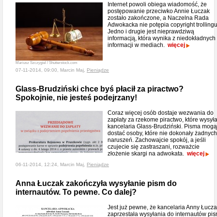
Internet powoli obiega wiadomość, że
postępowanie przeciwko Annie Łuczak
zostało zakończone, a Naczelna Rada
Adwokacka nie potępia copyright trollingu
Jedno i drugie jest nieprawdziwą
informacją, która wynika z niedokładnych
informacji w mediach.
więcej
Mariusz Szczygiel / Shutterstock.com
07-11-2014, 09:00, Marcin Maj,
Pieniądze
Glass-Brudziński chce byś płacił za piractwo?
Spokojnie, nie jesteś podejrzany!
Coraz więcej osób dostaje wezwania do
zapłaty za rzekome piractwo, które wysył
kancelaria Glass-Brudziński. Pisma mogą
dostać osoby, które nie dokonały żadnych
naruszeń. Zachowajcie spokój, a jeśli
czujecie się zastraszani, rozważcie
złożenie skargi na adwokata.
więcej
06-11-2014, 12:24, Marcin Maj,
Pieniądze
Anna Łuczak zakończyła wysyłanie pism do
internautów. To pewne. Co dalej?
Jest już pewne, że kancelaria Anny Łucz
zaprzestała wysyłania do internautów pi