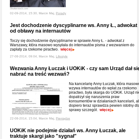
Shutterstock.com
02-09-2014, 15:30, Marcin Maj,
Porady
Jest dochodzenie dyscyplinarne ws. Anny Ł., adwokat
od obławy na internautów
Toczy się dochodzenie dyscyplinarne w sprawie Anny Ł. - adwokat z
Warszawy, która masowo wysyłała do internautów pisma z wezwaniem do
zapłaty za rzekome piractwo.
więcej
27-08-2014, 09:04, Marcin Maj,
Lifestyle
Wezwania Anny Łuczak i UOKiK - czy sam Urząd dał si
nabrać na treść wezwań?
Na kancelarię Anny Łuczak, która masow
wzywa internautów do wpłat za rzekomo
piractwo, była skarga do UOKiK. Urząd ni
dopatrzył się naruszenia praw
konsumentów w działaniach kancelarii, a
dopiero teraz sprawdza pewien istotny dl
sprawy szczegół.
więcej
22-08-2014, 15:04, Marcin Maj,
Pieniądze
UOKiK nie podejmie działań ws. Anny Łuczak, ale
traktuje skargi jako "sygnał"