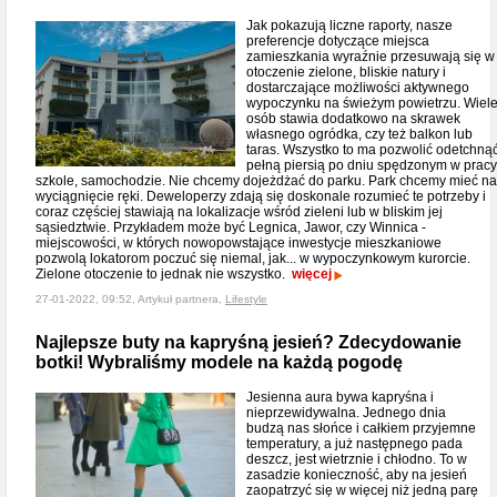
Jak pokazują liczne raporty, nasze
preferencje dotyczące miejsca
zamieszkania wyraźnie przesuwają się w
otoczenie zielone, bliskie natury i
dostarczające możliwości aktywnego
wypoczynku na świeżym powietrzu. Wiel
osób stawia dodatkowo na skrawek
własnego ogródka, czy też balkon lub
taras. Wszystko to ma pozwolić odetchną
pełną piersią po dniu spędzonym w pracy
szkole, samochodzie. Nie chcemy dojeżdżać do parku. Park chcemy mieć na
wyciągnięcie ręki. Deweloperzy zdają się doskonale rozumieć te potrzeby i
coraz częściej stawiają na lokalizacje wśród zieleni lub w bliskim jej
sąsiedztwie. Przykładem może być Legnica, Jawor, czy Winnica -
miejscowości, w których nowopowstające inwestycje mieszkaniowe
pozwolą lokatorom poczuć się niemal, jak... w wypoczynkowym kurorcie.
Zielone otoczenie to jednak nie wszystko.
więcej
27-01-2022, 09:52, Artykuł partnera,
Lifestyle
Najlepsze buty na kapryśną jesień? Zdecydowanie
botki! Wybraliśmy modele na każdą pogodę
Jesienna aura bywa kapryśna i
nieprzewidywalna. Jednego dnia
budzą nas słońce i całkiem przyjemne
temperatury, a już następnego pada
deszcz, jest wietrznie i chłodno. To w
zasadzie konieczność, aby na jesień
zaopatrzyć się w więcej niż jedną parę