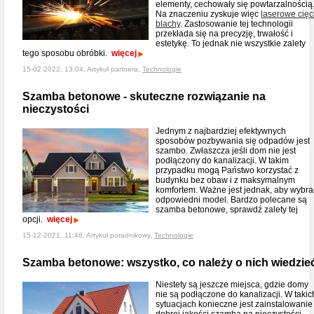
elementy, cechowały się powtarzalnością
Na znaczeniu zyskuje więc
laserowe cięc
blachy
. Zastosowanie tej technologii
przekłada się na precyzję, trwałość i
estetykę. To jednak nie wszystkie zalety
tego sposobu obróbki.
więcej
15-02-2022, 13:04, Artykuł partnera,
Technologie
Szamba betonowe - skuteczne rozwiązanie na
nieczystości
Jednym z najbardziej efektywnych
sposobów pozbywania się odpadów jest
szambo. Zwłaszcza jeśli dom nie jest
podłączony do kanalizacji. W takim
przypadku mogą Państwo korzystać z
budynku bez obaw i z maksymalnym
komfortem. Ważne jest jednak, aby wybra
odpowiedni model. Bardzo polecane są
szamba betonowe, sprawdź zalety tej
opcji.
więcej
15-12-2021, 11:46, Artykuł poradnikowy,
Technologie
Szamba betonowe: wszystko, co należy o nich wiedzie
Niestety są jeszcze miejsca, gdzie domy
nie są podłączone do kanalizacji. W takic
sytuacjach konieczne jest zainstalowanie