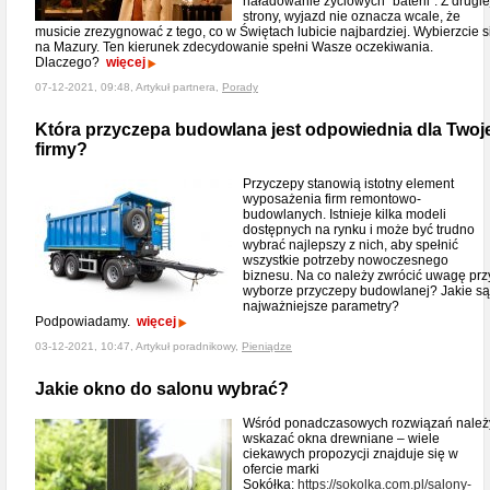
naładowanie życiowych "baterii". Z drugie
strony, wyjazd nie oznacza wcale, że
musicie zrezygnować z tego, co w Świętach lubicie najbardziej. Wybierzcie s
na Mazury. Ten kierunek zdecydowanie spełni Wasze oczekiwania.
Dlaczego?
więcej
07-12-2021, 09:48, Artykuł partnera,
Porady
Która przyczepa budowlana jest odpowiednia dla Twoje
firmy?
Przyczepy stanowią istotny element
wyposażenia firm remontowo-
budowlanych. Istnieje kilka modeli
dostępnych na rynku i może być trudno
wybrać najlepszy z nich, aby spełnić
wszystkie potrzeby nowoczesnego
biznesu. Na co należy zwrócić uwagę prz
wyborze przyczepy budowlanej? Jakie są
najważniejsze parametry?
Podpowiadamy.
więcej
03-12-2021, 10:47, Artykuł poradnikowy,
Pieniądze
Jakie okno do salonu wybrać?
Wśród ponadczasowych rozwiązań należ
wskazać okna drewniane – wiele
ciekawych propozycji znajduje się w
ofercie marki
Sokółka:
https://sokolka.com.pl/salony-