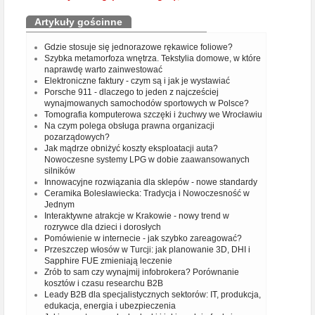
Artykuły gościnne
Gdzie stosuje się jednorazowe rękawice foliowe?
Szybka metamorfoza wnętrza. Tekstylia domowe, w które
naprawdę warto zainwestować
Elektroniczne faktury - czym są i jak je wystawiać
Porsche 911 - dlaczego to jeden z najcześciej
wynajmowanych samochodów sportowych w Polsce?
Tomografia komputerowa szczęki i żuchwy we Wrocławiu
Na czym polega obsługa prawna organizacji
pozarządowych?
Jak mądrze obniżyć koszty eksploatacji auta?
Nowoczesne systemy LPG w dobie zaawansowanych
silników
Innowacyjne rozwiązania dla sklepów - nowe standardy
Ceramika Bolesławiecka: Tradycja i Nowoczesność w
Jednym
Interaktywne atrakcje w Krakowie - nowy trend w
rozrywce dla dzieci i dorosłych
Pomówienie w internecie - jak szybko zareagować?
Przeszczep włosów w Turcji: jak planowanie 3D, DHI i
Sapphire FUE zmieniają leczenie
Zrób to sam czy wynajmij infobrokera? Porównanie
kosztów i czasu researchu B2B
Leady B2B dla specjalistycznych sektorów: IT, produkcja,
edukacja, energia i ubezpieczenia