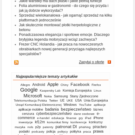
Jakie warstwy ma dach płaski i jakie pełnią funkcje
Folia aluminiowa w gastronomii - do czego się przyda i
jak ją dobrze wykorzystać?
Sprzedaż wielokanałowa - jak ogarnąć sprzedaż na kilku
platformach jednocześnie
Jak skutecznie montować płotki herpetologiczne z
betonu
Ponadczasowa elegancja i sportowe emocje. Dlaczego
brytyjska legenda motoryzacji wciąż zachwyca?
Frezer CNC Holandia - jak praca na nowoczesnych
obrabiarkach nowej generacji przyciąga najlepszych
specjalistów?
Zapytaj o ofertę
Najpopularniejsze tematy artykułów
Apple
Facebook
Android
Allegro
Chiny
Firefox
Google
Komisja Europejska
Kaspersky Lab
Linux
Microsoft
Samsung
Stany Zjednoczone
Nokia
UE
USA
Unia Europejska
Telekomunikacja Polska
Twitter
UKE
Windows
Urząd Komunikacji Elektronicznej
YouTube
aplikacje
bezpieczeństwo
badania
aplikacje mobilne
biznes
cyberbezpieczeństwo
e-
cenzura
dane osobowe
commerce
iPhone
e-handel
edukacja
finanse
gry
iPad
kf12m
konkursy
inwestycje
komunikat firmy
konferencje
patronat DI
piractwo
p2p
muzyka
nols
patenty
phishing
prawa
podatki
policja
polityka
podcasty
politycy
praca