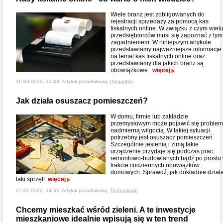
Wiele branż jest zobligowanych do
rejestracji sprzedaży za pomocą kas
fiskalnych online. W związku z czym wiel
przedsiębiorców musi się zapoznać z tym
zagadnieniem. W niniejszym artykule
przedstawiamy najważniejsze informacje
na temat kas fiskalnych online oraz
przedstawiamy dla jakich branż są
obowiązkowe.
więcej
16-03-2022, 13:43, Artykuł poradnikowy,
Pieniądze
Jak działa osuszacz pomieszczeń?
W domu, firmie lub zakładzie
przemysłowym może pojawić się problem
nadmierną wilgocią. W takiej sytuacji
potrzebny jest osuszacz pomieszczeń.
Szczególnie jesienią i zimą takie
urządzenie przydaje się podczas prac
remontowo-budowlanych bądź po prostu
trakcie codziennych obowiązków
domowych. Sprawdź, jak dokładnie dział
taki sprzęt!
więcej
27-01-2022, 14:55, Artykuł poradnikowy,
Technologie
Chcemy mieszkać wśród zieleni. A te inwestycje
mieszkaniowe idealnie wpisują się w ten trend