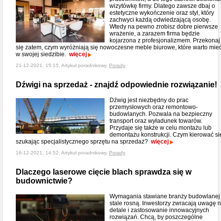
wizytówkę firmy. Dlatego zawsze dbaj o
estetyczne wykończenie oraz styl, który
zachwyci każdą odwiedzającą osobę.
Wtedy na pewno zrobisz dobre pierwsze
wrażenie, a zarazem firma będzie
kojarzona z profesjonalizmem. Przekonaj
się zatem, czym wyróżniają się nowoczesne meble biurowe, które warto mie
w swojej siedzibie.
więcej
21-12-2021, 15:15, Artykuł poradnikowy,
Porady
Dźwigi na sprzedaż - znajdź odpowiednie rozwiązanie!
Dźwig jest niezbędny do prac
przemysłowych oraz remontowo-
budowlanych. Pozwala na bezpieczny
transport oraz wyładunek towarów.
Przydaje się także w celu montażu lub
demontażu konstrukcji. Czym kierować si
szukając specjalistycznego sprzętu na sprzedaż?
więcej
16-12-2021, 14:52, Artykuł poradnikowy,
Porady
Dlaczego laserowe cięcie blach sprawdza się w
budownictwie?
Wymagania stawiane branży budowlanej
stale rosną. Inwestorzy zwracają uwagę 
detale i zastosowanie innowacyjnych
rozwiązań. Chcą, by poszczególne