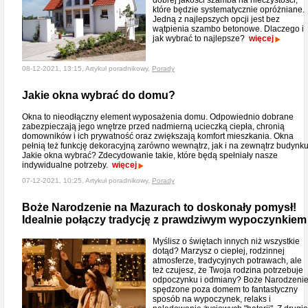
dobrej jakości szamba na nieczystości,
które będzie systematycznie opróżniane.
Jedną z najlepszych opcji jest bez
wątpienia szambo betonowe. Dlaczego i
jak wybrać to najlepsze?
więcej
08-12-2021, 13:15, Artykuł poradnikowy,
Porady
Jakie okna wybrać do domu?
Okna to nieodłączny element wyposażenia domu. Odpowiednio dobrane
zabezpieczają jego wnętrze przed nadmierną ucieczką ciepła, chronią
domowników i ich prywatność oraz zwiększają komfort mieszkania. Okna
pełnią też funkcję dekoracyjną zarówno wewnątrz, jak i na zewnątrz budynku
Jakie okna wybrać? Zdecydowanie takie, które będą spełniały nasze
indywidualne potrzeby.
więcej
07-12-2021, 10:25, Artykuł poradnikowy,
Porady
Boże Narodzenie na Mazurach to doskonały pomysł!
Idealnie połączy tradycję z prawdziwym wypoczynkiem
Myślisz o świętach innych niż wszystkie
dotąd? Marzysz o ciepłej, rodzinnej
atmosferze, tradycyjnych potrawach, ale
też czujesz, że Twoja rodzina potrzebuje
odpoczynku i odmiany? Boże Narodzeni
spędzone poza domem to fantastyczny
sposób na wypoczynek, relaks i