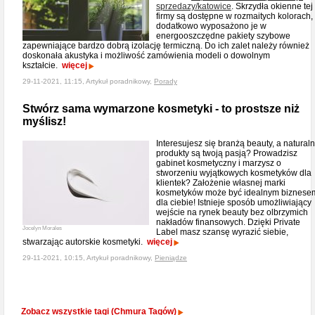
sprzedazy/katowice​
. Skrzydła okienne tej
firmy są dostępne w rozmaitych kolorach,
dodatkowo wyposażono je w
energooszczędne pakiety szybowe
zapewniające bardzo dobrą izolację termiczną. Do ich zalet należy również
doskonała akustyka i możliwość zamówienia modeli o dowolnym
kształcie.
więcej
29-11-2021, 11:15, Artykuł poradnikowy,
Porady
Stwórz sama wymarzone kosmetyki - to prostsze niż
myślisz!
Interesujesz się branżą beauty, a natural
produkty są twoją pasją? Prowadzisz
gabinet kosmetyczny i marzysz o
stworzeniu wyjątkowych kosmetyków dla
klientek? Założenie własnej marki
kosmetyków może być idealnym biznese
dla ciebie! Istnieje sposób umożliwiający
wejście na rynek beauty bez olbrzymich
nakładów finansowych. Dzięki Private
Jocelyn Morales
Label masz szansę wyrazić siebie,
stwarzając autorskie kosmetyki.
więcej
29-11-2021, 10:15, Artykuł poradnikowy,
Pieniądze
Zobacz wszystkie tagi (Chmura Tagów)