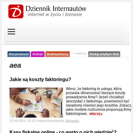
< reklama
the:protocol
Aukcje
Bukmacherzy
Dodaj artykuł / link
aea
Jakie są koszty faktoringu?
Wiesz, że faktoring to usługa, która
pozwala sfinansować bieżące koszty
prowadzenia firmy? Jeżeli chciałbyś
skorzystać z faktoringu, powinieneś być
świadomy również jego kosztów. Zobacz,
jakie modele rozliczenia proponują firmy
faktoringowe.
więcej
27-04-2022, 10:12, Artykuł poradnikowy,
Pieniądze
Kasy fiskalne online - co warto o nich wiedzieć?