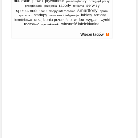
autorskie
prawo
prywatność
przedsiębiorcy
przegląd prasy
serwisy
raporty
przeglądarki
przejęcia
reklama
smartfony
społecznościowe
sklepy internetowe
spam
startupy
tablety
telefony
sprzedaż
sztuczna inteligencja
wygasl
urządzenia przenośne
wideo
komórkowe
wyniki
własność intelektualna
finansowe
wyszukiwarki
Więcej tagów