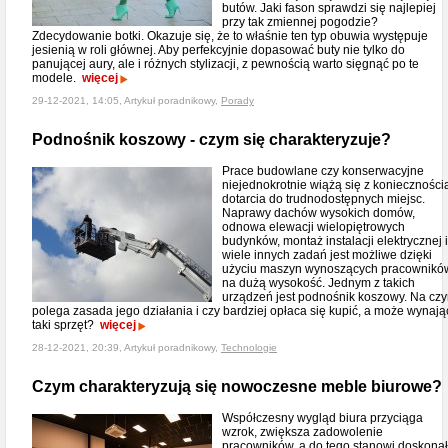
butów. Jaki fason sprawdzi się najlepiej
przy tak zmiennej pogodzie?
Zdecydowanie botki. Okazuje się, że to właśnie ten typ obuwia występuje
jesienią w roli głównej. Aby perfekcyjnie dopasować buty nie tylko do
panującej aury, ale i różnych stylizacji, z pewnością warto sięgnąć po te
modele.
więcej
29-12-2021, 14:05, Artykuł poradnikowy,
Porady
Podnośnik koszowy - czym się charakteryzuje?
Prace budowlane czy konserwacyjne
niejednokrotnie wiążą się z konieczności
dotarcia do trudnodostępnych miejsc.
Naprawy dachów wysokich domów,
odnowa elewacji wielopiętrowych
budynków, montaż instalacji elektrycznej i
wiele innych zadań jest możliwe dzięki
użyciu maszyn wynoszących pracownikó
na dużą wysokość. Jednym z takich
urządzeń jest podnośnik koszowy. Na cz
polega zasada jego działania i czy bardziej opłaca się kupić, a może wynają
taki sprzęt?
więcej
28-12-2021, 20:39, Artykuł poradnikowy,
Technologie
Czym charakteryzują się nowoczesne meble biurowe?
Współczesny wygląd biura przyciąga
wzrok, zwiększa zadowolenie
pracowników, a do tego stanowi doskona