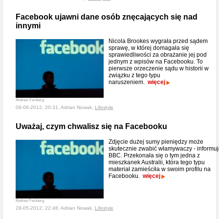
Facebook ujawni dane osób znęcających się nad
innymi
Nicola Brookes wygrała przed sądem
sprawę, w której domagała się
sprawiedliwości za obrażanie jej pod
jednym z wpisów na Facebooku. To
pierwsze orzeczenie sądu w historii w
związku z tego typu
naruszeniem.
więcej
Andrew Feinberg
08-06-2012, 20:31, Adrian Nowak,
Lifestyle
Uważaj, czym chwalisz się na Facebooku
Zdjęcie dużej sumy pieniędzy może
skutecznie zwabić włamywaczy - informu
BBC. Przekonała się o tym jedna z
mieszkanek Australii, która tego typu
materiał zamieściła w swoim profilu na
Facebooku.
więcej
Andrew Feinberg
28-05-2012, 22:48, Adrian Nowak,
Lifestyle