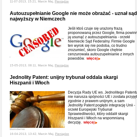
11-07-2013, 15:21, Marcin Maj,
Pieniądze
Autouzupełnianie Google nie może obrażać - uznał sąd
najwyższy w Niemczech
Jeśli ktoś czuje się urażony frazą
proponowaną przez Google, firma powin
ją usunąć z autouzupełniania - orzekł
Niemiecki Sąd Federalny. Firmie Google
ten wyrok się nie podoba, co trudno
zrozumieć, skoro Google chętnie
cenzurowała autouzupełnianie z innych
powodów.
więcej
15-05-2013, 08:11, Marcin Maj,
Pieniądze
Jednolity Patent: unijny trybunał oddala skargi
Hiszpanii i Włoch
Decyzja Rady UE ws. Jednolitego Patent
nie narusza spójności UE i została przyję
zgodnie z prawem unijnym, a sam
Jednolity Patent pogłębi integrację Unii -
orzekł Europejski Trybunał
Sprawiedliwości, który oddalił skargi
Hiszpanii i Włoch na wspomnianą
decyzję.
więcej
bloomsberries
16-04-2013, 13:42, Marcin Maj,
Pieniądze