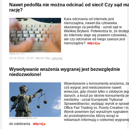
Nawet pedofila nie można odcinać od sieci! Czy sąd m
rację?
Kara odcinania od internetu jest
nierozsądna, nawet dla człowieka
skazanego za pedofilię - uznał sąd w
Wielkiej Brytanii. Potwierdza to, że dostęp
do internetu staje się prawem człowieka,
ale czy odcinanie od niego zawsze jest
nierozsądne?
więcej
laffy4k (lic. CC)
15-11-2012, 12:07, Marcin Maj,
Lifestyle
Wywoływanie wrażenia wygranej jest bezwzględnie
niedozwolone!
Wywoływanie u konsumenta wrażenia, ż
coś wygrał, jest niedozwolone nawet
wówczas, gdy chodzi tylko o zdobycie je
danych, a koszt po stronie konsumenta je
nieistotny - uznał Europejski Trybunał
Sprawiedliwości, wydając wyrok w spraw
Office Fair Trading vs. Purely Creative i in
Wyrok powinien być wyraźnym sygnałem
do przedsiębiorców, którzy wciąż w
© arturbo at istockphoto.com
reklamach informują o rzekomej wygrane
do odebrania.
więcej