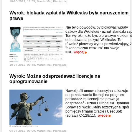
18-10-2012, 12:55, Marcin Maj,
Pieniądze
Wyrok: blokada wpłat dla Wikileaks była naruszeniem
prawa
Nie było powodów, by blokować wpłaty
datków dla Wikilekas - uznał islandzki sąd
Ten wyrok może być pierwszym krokiem 
odbudowania pozycji Wikileaks. To
również pierwszy wyrok potwierdzający, 
"ekonomiczna cenzura" ma swoje
luki.
więcej
16-07-2012, 09:45, Marcin Maj,
Pieniądze
Wyrok: Można odsprzedawać licencje na
oprogramowanie
Nawet jeśli umowa licencyjna zakazuje
odsprzedawania licencji na program,
posiadacz tej licencji ma prawo ją
odsprzedać - uznał Europejski Trybunał
Sprawiedliwości, który rozstrzygnął spór
pomiędzy firnami Oracle i UsedSoft
(sprawa C-128/11).
więcej
© arturbo at istockphoto.com
04-07-2012, 09:09, Marcin Maj,
Pieniądze