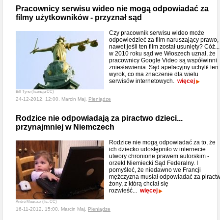
Pracownicy serwisu wideo nie mogą odpowiadać za
filmy użytkowników - przyznał sąd
Czy pracownik serwisu wideo może
odpowiedzieć za film naruszający prawo,
nawet jeśli ten film został usunięty? Cóż...
w 2010 roku sąd we Włoszech uznał, że
pracownicy Google Video są współwinni
zniesławienia. Sąd apelacyjny uchylił ten
wyrok, co ma znaczenie dla wielu
serwisów internetowych.
więcej
Bill Tyne (licencja CC)
24-12-2012, 12:00, Marcin Maj,
Pieniądze
Rodzice nie odpowiadają za piractwo dzieci...
przynajmniej w Niemczech
Rodzice nie mogą odpowiadać za to, że
ich dziecko udostępniło w internecie
utwory chronione prawem autorskim -
orzekł Niemiecki Sąd Federalny. I
pomyśleć, że niedawno we Francji
mężczyzna musiał odpowiadać za piract
żony, z którą chciał się
rozwieść...
więcej
André Mouraux (lic. CC)
16-11-2012, 15:00, Marcin Maj,
Pieniądze