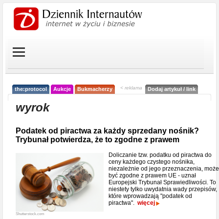
< reklama
the:protocol
Aukcje
Bukmacherzy
Dodaj artykuł / link
wyrok
Podatek od piractwa za każdy sprzedany nośnik?
Trybunał potwierdza, że to zgodne z prawem
Doliczanie tzw. podatku od piractwa do
ceny każdego czystego nośnika,
niezależnie od jego przeznaczenia, może
być zgodne z prawem UE - uznał
Europejski Trybunał Sprawiedliwości. To
niestety tylko uwydatnia wady przepisów,
które wprowadzają "podatek od
piractwa".
więcej
Shutterstock.com