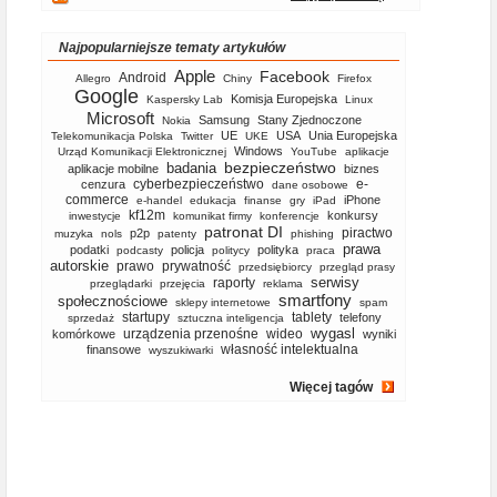
Najpopularniejsze tematy artykułów
Apple
Facebook
Android
Allegro
Chiny
Firefox
Google
Komisja Europejska
Kaspersky Lab
Linux
Microsoft
Samsung
Stany Zjednoczone
Nokia
UE
USA
Unia Europejska
Telekomunikacja Polska
Twitter
UKE
Windows
Urząd Komunikacji Elektronicznej
YouTube
aplikacje
bezpieczeństwo
badania
aplikacje mobilne
biznes
cyberbezpieczeństwo
e-
cenzura
dane osobowe
commerce
iPhone
e-handel
edukacja
finanse
gry
iPad
kf12m
konkursy
inwestycje
komunikat firmy
konferencje
patronat DI
piractwo
p2p
muzyka
nols
patenty
phishing
prawa
podatki
policja
polityka
podcasty
politycy
praca
autorskie
prawo
prywatność
przedsiębiorcy
przegląd prasy
serwisy
raporty
przeglądarki
przejęcia
reklama
smartfony
społecznościowe
sklepy internetowe
spam
startupy
tablety
telefony
sprzedaż
sztuczna inteligencja
wygasl
urządzenia przenośne
wideo
komórkowe
wyniki
własność intelektualna
finansowe
wyszukiwarki
Więcej tagów