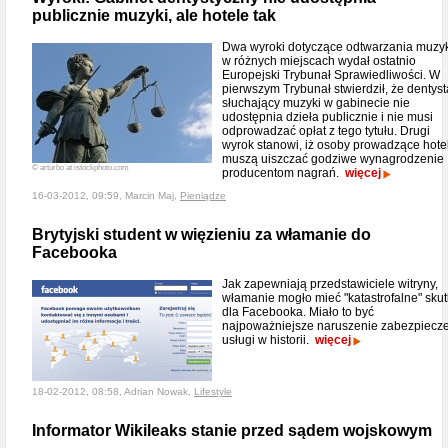
publicznie muzyki, ale hotele tak
Dwa wyroki dotyczące odtwarzania muzy
w różnych miejscach wydał ostatnio
Europejski Trybunał Sprawiedliwości. W
pierwszym Trybunał stwierdził, że dentyst
słuchający muzyki w gabinecie nie
udostępnia dzieła publicznie i nie musi
odprowadzać opłat z tego tytułu. Drugi
wyrok stanowi, iż osoby prowadzące hote
muszą uiszczać godziwe wynagrodzenie
© arturbo at istockphoto.com
producentom nagrań.
więcej
16-03-2012, 09:59, Marcin Maj,
Pieniądze
Brytyjski student w więzieniu za włamanie do
Facebooka
Jak zapewniają przedstawiciele witryny,
włamanie mogło mieć "katastrofalne" skut
dla Facebooka. Miało to być
najpoważniejsze naruszenie zabezpiecz
usługi w historii.
więcej
18-02-2012, 08:58, Adrian Nowak,
Lifestyle
Informator Wikileaks stanie przed sądem wojskowym