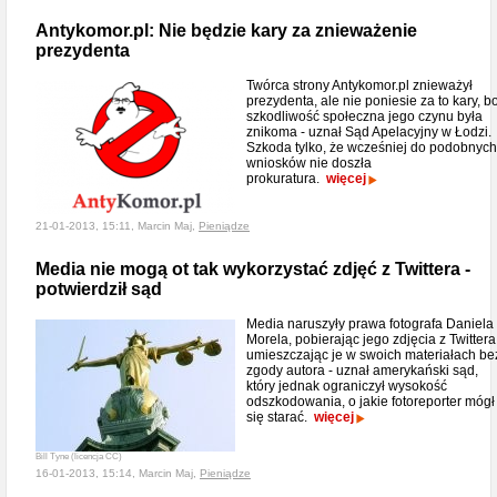
Antykomor.pl: Nie będzie kary za znieważenie
prezydenta
Twórca strony Antykomor.pl znieważył
prezydenta, ale nie poniesie za to kary, b
szkodliwość społeczna jego czynu była
znikoma - uznał Sąd Apelacyjny w Łodzi.
Szkoda tylko, że wcześniej do podobnych
wniosków nie doszła
prokuratura.
więcej
21-01-2013, 15:11, Marcin Maj,
Pieniądze
Media nie mogą ot tak wykorzystać zdjęć z Twittera -
potwierdził sąd
Media naruszyły prawa fotografa Daniela
Morela, pobierając jego zdjęcia z Twittera 
umieszczając je w swoich materiałach be
zgody autora - uznał amerykański sąd,
który jednak ograniczył wysokość
odszkodowania, o jakie fotoreporter mógł
się starać.
więcej
Bill Tyne (licencja CC)
16-01-2013, 15:14, Marcin Maj,
Pieniądze