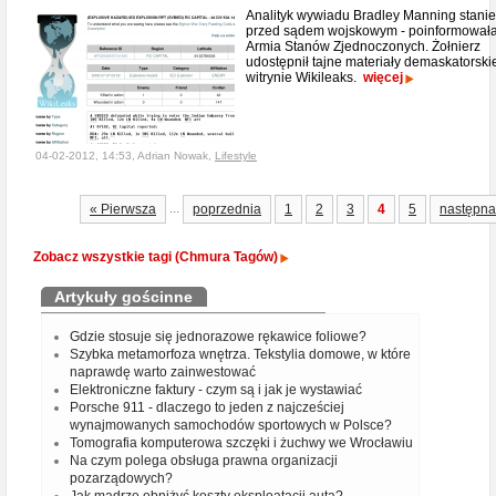
Analityk wywiadu Bradley Manning stanie
przed sądem wojskowym - poinformował
Armia Stanów Zjednoczonych. Żołnierz
udostępnił tajne materiały demaskatorski
witrynie Wikileaks.
więcej
04-02-2012, 14:53, Adrian Nowak,
Lifestyle
...
« Pierwsza
poprzednia
1
2
3
4
5
następna
Zobacz wszystkie tagi (Chmura Tagów)
Artykuły gościnne
Gdzie stosuje się jednorazowe rękawice foliowe?
Szybka metamorfoza wnętrza. Tekstylia domowe, w które
naprawdę warto zainwestować
Elektroniczne faktury - czym są i jak je wystawiać
Porsche 911 - dlaczego to jeden z najcześciej
wynajmowanych samochodów sportowych w Polsce?
Tomografia komputerowa szczęki i żuchwy we Wrocławiu
Na czym polega obsługa prawna organizacji
pozarządowych?
Jak mądrze obniżyć koszty eksploatacji auta?