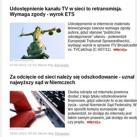
Udostępnienie kanału TV w sieci to retransmisja.
Wymaga zgody - wyrok ETS
Udostępnienie w internecie materiału
telewizyjnego zawsze wymaga zgody
autora, gdyż stanowi "publiczne
udostępnianie" utworu - potwierdził
Europejski Trybunał Sprawiedliwości,
wydając wyrok w sprawie ITV Broadcasti
vs. TVCatchup (C-607/11).
więcej
Bill Tyne (licencja CC)
11-03-2013, 12:13, Marcin Maj,
Pieniądze
Za odcięcie od sieci należy się odszkodowanie - uznał
najwyższy sąd w Niemczech
Osoba odcięta od internetu powinna
dostać z tego tytułu odszkodowanie
finansowe, gdyż uderzyło to w jej standar
życia - uznał Niemiecki Sąd Federalny. W
ten sposób kolejny europejski sąd
potwierdził, że dostęp do internetu jest
takim samym prawem, jak dostęp do wod
czy prądu.
więcej
photosteve101
28-01-2013, 09:20, Marcin Maj,
Pieniądze