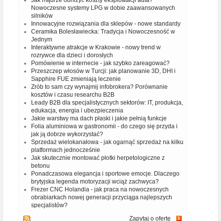
Nowoczesne systemy LPG w dobie zaawansowanych
silników
Innowacyjne rozwiązania dla sklepów - nowe standardy
Ceramika Bolesławiecka: Tradycja i Nowoczesność w
Jednym
Interaktywne atrakcje w Krakowie - nowy trend w
rozrywce dla dzieci i dorosłych
Pomówienie w internecie - jak szybko zareagować?
Przeszczep włosów w Turcji: jak planowanie 3D, DHI i
Sapphire FUE zmieniają leczenie
Zrób to sam czy wynajmij infobrokera? Porównanie
kosztów i czasu researchu B2B
Leady B2B dla specjalistycznych sektorów: IT, produkcja,
edukacja, energia i ubezpieczenia
Jakie warstwy ma dach płaski i jakie pełnią funkcje
Folia aluminiowa w gastronomii - do czego się przyda i
jak ją dobrze wykorzystać?
Sprzedaż wielokanałowa - jak ogarnąć sprzedaż na kilku
platformach jednocześnie
Jak skutecznie montować płotki herpetologiczne z
betonu
Ponadczasowa elegancja i sportowe emocje. Dlaczego
brytyjska legenda motoryzacji wciąż zachwyca?
Frezer CNC Holandia - jak praca na nowoczesnych
obrabiarkach nowej generacji przyciąga najlepszych
specjalistów?
Zapytaj o ofertę