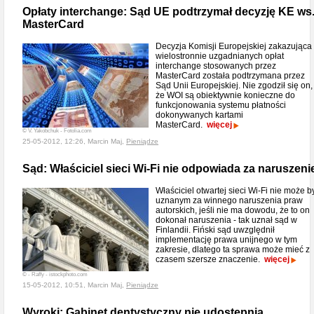
Opłaty interchange: Sąd UE podtrzymał decyzję KE ws
MasterCard
Decyzja Komisji Europejskiej zakazująca
wielostronnie uzgadnianych opłat
interchange stosowanych przez
MasterCard została podtrzymana przez
Sąd Unii Europejskiej. Nie zgodził się on,
że WOI są obiektywnie konieczne do
funkcjonowania systemu płatności
dokonywanych kartami
MasterCard.
więcej
© V. Yakobchuk - Fotolia.com
25-05-2012, 12:26, Marcin Maj,
Pieniądze
Sąd: Właściciel sieci Wi-Fi nie odpowiada za naruszeni
Właściciel otwartej sieci Wi-Fi nie może b
uznanym za winnego naruszenia praw
autorskich, jeśli nie ma dowodu, że to on
dokonał naruszenia - tak uznał sąd w
Finlandii. Fiński sąd uwzględnił
implementację prawa unijnego w tym
zakresie, dlatego ta sprawa może mieć z
czasem szersze znaczenie.
więcej
© - Raffy - istockphoto.com
15-05-2012, 10:51, Marcin Maj,
Pieniądze
Wyroki: Gabinet dentystyczny nie udostępnia