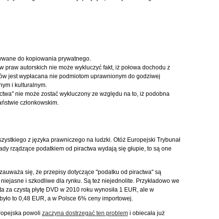
ywane do kopiowania prywatnego.
 praw autorskich nie może wykluczyć fakt, iż połowa dochodu z
ików jest wypłacana nie podmiotom uprawnionym do godziwej
nym i kulturalnym.
ctwa" nie może zostać wykluczony ze względu na to, iż podobna
państwie członkowskim.
ystkiego z języka prawniczego na ludzki. Otóż Europejski Trybunał
sady rządzące podatkiem od piractwa wydają się głupie, to są one
 zauważa się, że przepisy dotyczące "podatku od piractwa" są
 niejasne i szkodliwe dla rynku. Są też niejednolite. Przykładowo we
ata za czystą płytę DVD w 2010 roku wynosiła 1 EUR, ale w
yło to 0,48 EUR, a w Polsce 6% ceny importowej.
ropejska powoli
zaczyna dostrzegać ten problem
i obiecała już