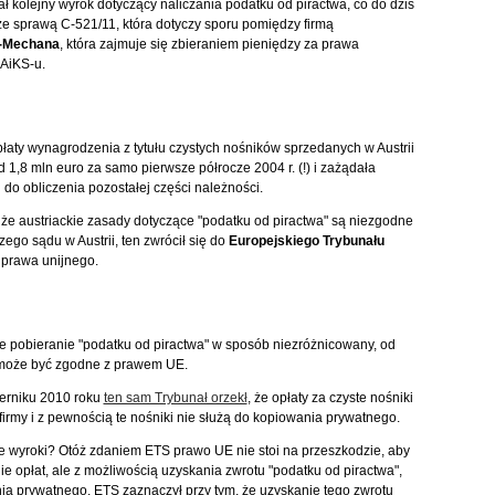
ł kolejny wyrok dotyczący naliczania podatku od piractwa, co do dziś
 ze sprawą C-521/11, która dotyczy sporu pomiędzy firmą
-Mechana
, która zajmuje się zbieraniem pieniędzy za prawa
ZAiKS-u.
ty wynagrodzenia z tytułu czystych nośników sprzedanych w Austrii
 1,8 mln euro za samo pierwsze półrocze 2004 r. (!) i zażądała
do obliczenia pozostałej części należności.
że austriackie zasady dotyczące "podatku od piractwa" są niezgodne
ego sądu w Austrii, ten zwrócił się do
Europejskiego Trybunału
 prawa unijnego.
e pobieranie "podatku od piractwa" w sposób niezróżnicowany, od
 może być zgodne z prawem UE.
ierniku 2010 roku
ten sam Trybunał orzekł
, że opłaty za czyste nośniki
 firmy i z pewnością te nośniki nie służą do kopiowania prywatnego.
e wyroki? Otóż zdaniem ETS prawo UE nie stoi na przeszkodzie, aby
e opłat, ale z możliwością uzyskania zwrotu "podatku od piractwa",
nia prywatnego. ETS zaznaczył przy tym, że uzyskanie tego zwrotu