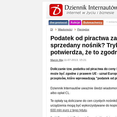
< reklam
the:protocol
Aukcje
Bukmacherzy
DI
Wiadomości
Pieniądze
Podatek od piractwa z
sprzedany nośnik? Try
potwierdza, że to zgo
Marcin Maj
11-07-2013, 15:21
Doliczanie tzw. podatku od piractwa do ceny
może być zgodne z prawem UE - uznał Europej
przepisów, które wprowadzają "podatek od p
Dziennik Internautów uważnie śledzi wiadomoś
albo opłat CL.
Te opłaty są doliczane do cen czystych nośnik
urządzenia mogą być wykorzystywane do kopio
600 mln euro z tego tytułu
.