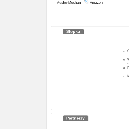
Austro-Mechan
Amazon
Stopka
O
P
M
Partnerzy