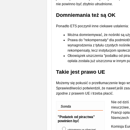
nie powinno być zbytnio utrudnione.
Domniemania też są OK
Ponadto ETS poczynił inne ciekawe ustalenia:
Można domniemywać, że nośniki są uż
Prawa do "rekompensaty" dla podmiotów
wynagrodzenia z tytułu czystych nośn
rekompensaty, lecz instytucjom społecz
Obowiązek uiszczenia "podatku od pira
opłata została już uiszczona w innym 
Takie jest prawo UE
Możemy się pokusić o przetłumaczenie tego wsz
Sprawiedliwości potwierdził, że nawet jeśli za
zgodne z prawem UE i trzeba płacić.
Nie od dziś
Sonda
nieuczciwe,
Francji opł
"Podatek od piractwa"
Niemczech b
powinien być
Komisja Eu
utrzymany w obecnej