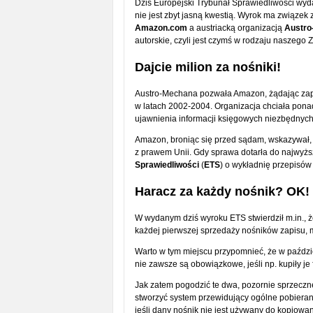
Dziś Europejski Trybunał Sprawiedliwości wyda
nie jest zbyt jasną kwestią. Wyrok ma związek
Amazon.com
a austriacką organizacją
Austro
autorskie, czyli jest czymś w rodzaju naszego 
Dajcie milion za nośniki!
Austro-Mechana pozwała Amazon, żądając zapła
w latach 2002-2004. Organizacja chciała ponad
ujawnienia informacji księgowych niezbędnych 
Amazon, broniąc się przed sądam, wskazywał, 
z prawem Unii. Gdy sprawa dotarła do najwyższ
Sprawiedliwości
(
ETS
) o wykładnię przepisów
Haracz za każdy nośnik? OK!
W wydanym dziś wyroku ETS stwierdził m.in., ż
każdej pierwszej sprzedaży nośników zapisu,
Warto w tym miejscu przypomnieć, że w paźdz
nie zawsze są obowiązkowe, jeśli np. kupiły je
Jak zatem pogodzić te dwa, pozornie sprzeczn
stworzyć system przewidujący ogólne pobierani
jeśli dany nośnik nie jest używany do kopiowa