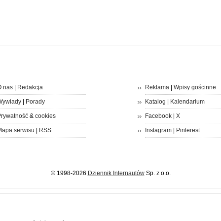
 nas
|
Redakcja
Reklama
|
Wpisy gościnne
Wywiady
|
Porady
Katalog
|
Kalendarium
rywatność
&
cookies
Facebook
|
X
apa serwisu
|
RSS
Instagram
|
Pinterest
© 1998-2026
Dziennik Internautów
Sp. z o.o.