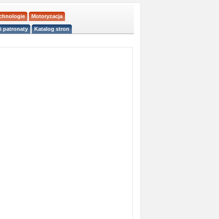
echnologie
Motoryzacja
i patronaty
Katalog stron