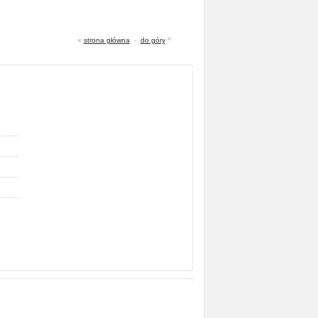
«
strona główna
-
do góry
^