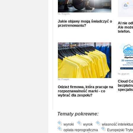
fot.
Magnific
Jakie objawy mogą świadczyć o
AI nie o
przetrenowaniu?
Ale może
telefon.
fot.
gigacon
fot.
Freepik
Cloud Co
bezpłatna
Odzież firmowa, która pracuje na
specjalis
rozpoznawalność marki - co
wybrać dla zespołu?
Tematy pokrewne:
wyroki
wyrok
własność intelektu
opłata reprograficzna
Europejski Tryb