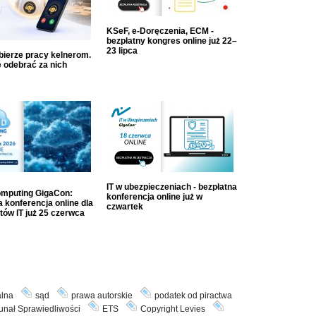
KSeF, e-Doręczenia, ECM -
bezpłatny kongres online już 22–
23 lipca
dbierze pracy kelnerom.
 odebrać za nich
IT w ubezpieczeniach - bezpłatna
mputing GigaCon:
konferencja online już w
 konferencja online dla
czwartek
tów IT już 25 czerwca
alna
sąd
prawa autorskie
podatek od piractwa
unał Sprawiedliwości
ETS
Copyright Levies