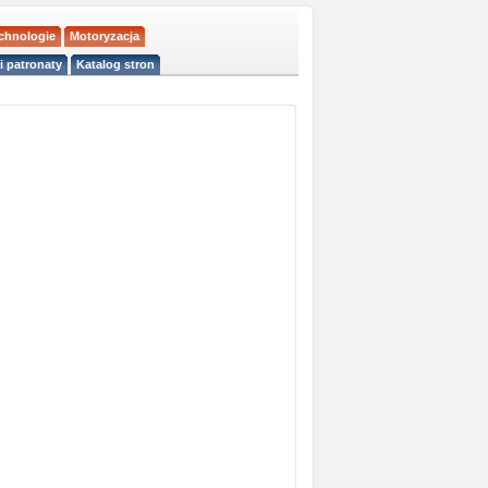
echnologie
Motoryzacja
i patronaty
Katalog stron