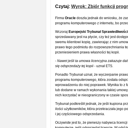
Czytaj:
Wyrok: Zbiór funkcji prog
Firma
Oracle
doszła jednak do wniosku, że za
programu komputerowego z internetu, bo przedm
Wczoraj
Europejski Trybunał Sprawiedliwości
sprzedawany jest na płycie, czy też jest dostęp
swemu klientowi kopię, zawierając z nim umowę
prawo tego podmiotu do rozpowszechniania tej 
przeniesieniem prawa własności tej kopii.
-
Nawet jeśli ta umowa licencyjna zakazuje da
się odsprzedaży tej kopii
- uznał ETS.
Ponadto Trybunał uznał, że wyczerpanie pra
programu komputerowego, która została odsprze
wprowadzeniu do niej poprawek. Wynika to z fa
lub dodane w ramach wykonania takiej umowy, s
nich korzystać w nieograniczony w czasie spos
Trybunał podkreślił jednak, że jeśli kupiona p
ilości użytkowników, która przekraczała jego p
i jej częściowego odsprzedania.
Oczywiste jest to, że pierwszy nabywca licen
komputerze, jeśli odsprzedał licencję. W odr