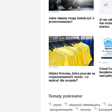
fot.
Magnific
Jakie objawy mogą świadczyć o
AI nie o
przetrenowaniu?
Ale może
telefon.
fot.
gigacon
fot.
Freepik
Cloud Co
bezpłatna
Odzież firmowa, która pracuje na
specjalis
rozpoznawalność marki - co
wybrać dla zespołu?
Tematy pokrewne:
wyrok
własność intelektualna
Us
oprogramowanie
licencje
Europejsk