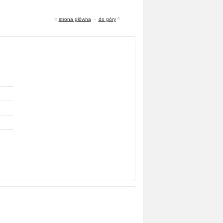
«
strona główna
-
do góry
^