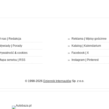
 nas
|
Redakcja
Reklama
|
Wpisy gościnne
Wywiady
|
Porady
Katalog
|
Kalendarium
rywatność
&
cookies
Facebook
|
X
apa serwisu
|
RSS
Instagram
|
Pinterest
© 1998-2026
Dziennik Internautów
Sp. z o.o.