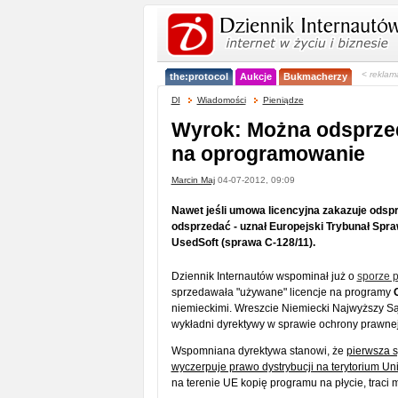
< reklam
the:protocol
Aukcje
Bukmacherzy
DI
Wiadomości
Pieniądze
Wyrok: Można odsprzed
na oprogramowanie
Marcin Maj
04-07-2012, 09:09
Nawet jeśli umowa licencyjna zakazuje odsprz
odsprzedać - uznał Europejski Trybunał Spraw
UsedSoft (sprawa C-128/11).
Dziennik Internautów wspominał już o
sporze p
sprzedawała "używane" licencje na programy
niemieckimi. Wreszcie Niemiecki Najwyższy Są
wykładni dyrektywy w sprawie ochrony prawn
Wspomniana dyrektywa stanowi, że
pierwsza 
wyczerpuje prawo dystrybucji na terytorium Unii
na terenie UE kopię programu na płycie, traci 