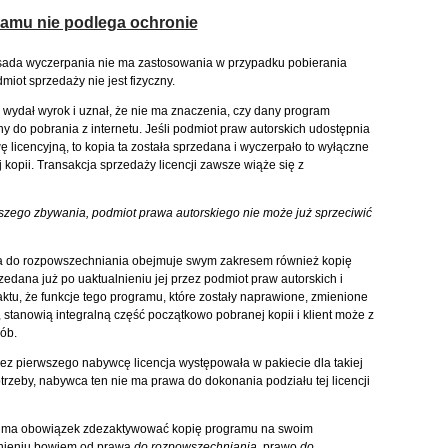
ramu nie podlega ochronie
sada wyczerpania nie ma zastosowania w przypadku pobierania
iot sprzedaży nie jest fizyczny.
wydał wyrok i uznał, że nie ma znaczenia, czy dany program
ny do pobrania z internetu. Jeśli podmiot praw autorskich udostępnia
 licencyjną, to kopia ta została sprzedana i wyczerpało to wyłączne
kopii. Transakcja sprzedaży licencji zawsze wiąże się z
lszego zbywania, podmiot prawa autorskiego nie może już sprzeciwić
wa do rozpowszechniania obejmuje swym zakresem również kopię
dana już po uaktualnieniu jej przez podmiot praw autorskich i
ktu, że funkcje tego programu, które zostały naprawione, zmienione
tanowią integralną część początkowo pobranej kopii i klient może z
ób.
rzez pierwszego nabywcę licencja występowała w pakiecie dla takiej
otrzeby, nabywca ten nie ma prawa do dokonania podziału tej licencji
cji ma obowiązek zdezaktywować kopię programu na swoim
óżnieniu bowiem od prawa
do rozpowszechniania
, prawo
do