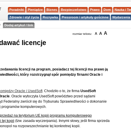
Poradniki
Pieniądze
Biznes
Bezpieczeństwo
Prawo
Dom
Nauka i T
Zdrowie i styl życia
Rozrywka
Pressroom i artykuły gościnne
Wydarzenia 
a
Dodaj artykuł / link
A
A
A
rozmiar tekstu:
awać licencje
edawania licencji na program, posiadacz tej licencji ma prawo ją
iedliwości, który rozstrzygnął spór pomiędzy firnami Oracle i
omiędzy Oracle i UsedSoft
. Chodziło o to, że firma
UsedSoft
Oracle
. Oracle wytoczyła UsedSoft powództwo przed sądami
d Federalny zwrócił się do Trybunału Sprawiedliwości o dokonanie
ej programów komputerowych.
sprzedaż na terytorium UE kopii programu komputerowego
 tej kopii
(tzw. zasada wyczerpania). Innymi słowy, jeśli firma sprzeda
monopol na rozpowszechnianie tej konkretnej kopii.