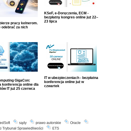
KSeF, e-Doręczenia, ECM -
bezpłatny kongres online już 22–
23 lipca
dbierze pracy kelnerom.
 odebrać za nich
IT w ubezpieczeniach - bezpłatna
mputing GigaCon:
konferencja online już w
 konferencja online dla
czwartek
tów IT już 25 czerwca
edSoft
sądy
prawo autorskie
Oracle
i Trybunał Sprawiedliwości
ETS