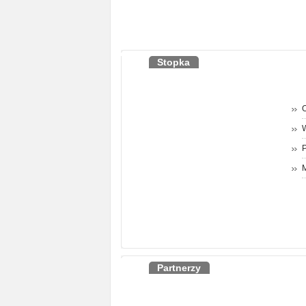
Stopka
O
P
M
Partnerzy